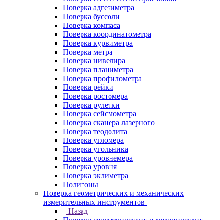
Поверка адгезиметра
Поверка буссоли
Поверка компаса
Поверка координатометра
Поверка курвиметра
Поверка метра
Поверка нивелира
Поверка планиметра
Поверка профилометра
Поверка рейки
Поверка ростомера
Поверка рулетки
Поверка сейсмометра
Поверка сканера лазерного
Поверка теодолита
Поверка угломера
Поверка угольника
Поверка уровнемера
Поверка уровня
Поверка эклиметра
Полигоны
Поверка геометрических и механических
измерительных инструментов
Назад
Поверка геометрических и механических