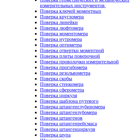
измерительных инструментов
Поверка ключей моментных
Поверка кругломера
Поверка линейки
Поверка люфтомера
Поверка моментомера
Поверка нутромера
Поверка оптиметра
Поверка отвертки моментной
Поверка плиты поверочной
Поверка проволочки измерительной
Поверка прогибомера
Поверка резольвометра
Поверка скобы
Поверка стенкомера
Поверка сферометра
Поверка циркуля
Поверка шаблона путевого
Поверка штангенглубиномера
Поверка штангензубомера
Поверка штангенов
Поверка штангенрейсмаса
Поверка штангенциркуля
Поверка щупа