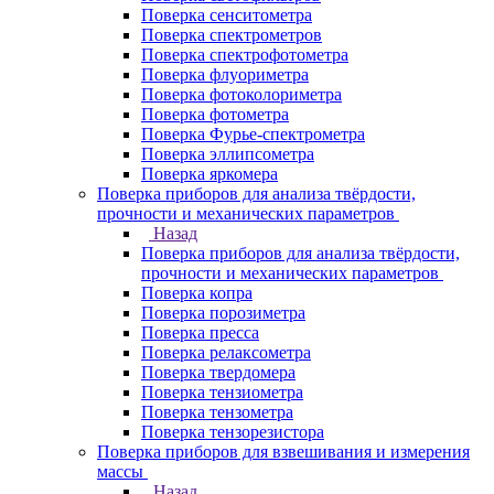
Поверка сенситометра
Поверка спектрометров
Поверка спектрофотометра
Поверка флуориметра
Поверка фотоколориметра
Поверка фотометра
Поверка Фурье-спектрометра
Поверка эллипсометра
Поверка яркомера
Поверка приборов для анализа твёрдости,
прочности и механических параметров
Назад
Поверка приборов для анализа твёрдости,
прочности и механических параметров
Поверка копра
Поверка порозиметра
Поверка пресса
Поверка релаксометра
Поверка твердомера
Поверка тензиометра
Поверка тензометра
Поверка тензорезистора
Поверка приборов для взвешивания и измерения
массы
Назад