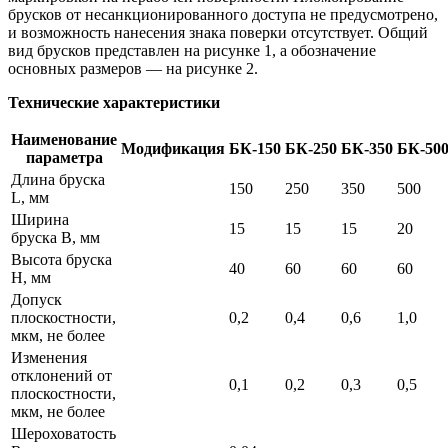
брусков от несанкционированного доступа не предусмотрено,
и возможность нанесения знака поверки отсутствует. Общий
вид брусков представлен на рисунке 1, а обозначение
основных размеров — на рисунке 2.
Технические характеристики
Наименование
Модификация
БК-150
БК-250
БК-350
БК-50
параметра
Длина бруска
150
250
350
500
L, мм
Ширина
15
15
15
20
бруска В, мм
Высота бруска
40
60
60
60
Н, мм
Допуск
плоскостности,
0,2
0,4
0,6
1,0
мкм, не более
Изменения
отклонений от
0,1
0,2
0,3
0,5
плоскостности,
мкм, не более
Шероховатость