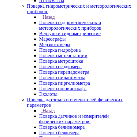
Штихмассы
Поверка гидрометрических и метеорологических
приборов
Назад
Поверка гидрометрических и
метеорологических приборов
Вертушки гидрометрические
Мареографы
Мерзлотомеры
Поверка гидрофона
Поверка метеостанции
Поверка метроштока
Поверка осадкомера
Поверка перепадометра
Поверка пиранометра
Поверка пиргелиометра
Поверка плювиографа
Эхолоты
Поверка датчиков и измерителей физических
параметров
Назад
Поверка датчиков и измерителей
физических параметров
Поверка белизномера
Поверка белкомера