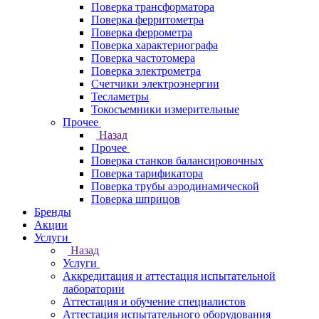
Поверка трансформатора
Поверка ферритометра
Поверка феррометра
Поверка характериографа
Поверка частотомера
Поверка электрометра
Счетчики электроэнергии
Тесламетры
Токосъемники измерительные
Прочее
Назад
Прочее
Поверка станков балансировочных
Поверка тарификатора
Поверка трубы аэродинамической
Поверка шприцов
Бренды
Акции
Услуги
Назад
Услуги
Аккредитация и аттестация испытательной
лаборатории
Аттестация и обучение специалистов
Аттестация испытательного оборудования