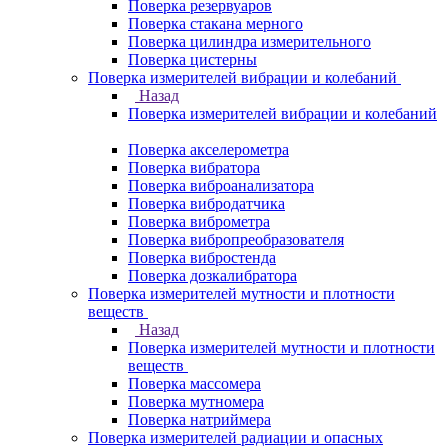
Поверка резервуаров
Поверка стакана мерного
Поверка цилиндра измерительного
Поверка цистерны
Поверка измерителей вибрации и колебаний
Назад
Поверка измерителей вибрации и колебаний
Поверка акселерометра
Поверка вибратора
Поверка виброанализатора
Поверка вибродатчика
Поверка виброметра
Поверка вибропреобразователя
Поверка вибростенда
Поверка дозкалибратора
Поверка измерителей мутности и плотности
веществ
Назад
Поверка измерителей мутности и плотности
веществ
Поверка массомера
Поверка мутномера
Поверка натриймера
Поверка измерителей радиации и опасных