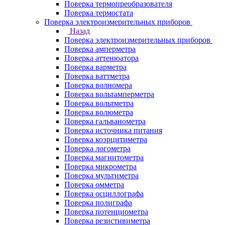
Поверка термопреобразователя
Поверка термостата
Поверка электроизмерительных приборов
Назад
Поверка электроизмерительных приборов
Поверка амперметра
Поверка аттенюатора
Поверка варметра
Поверка ваттметра
Поверка волномера
Поверка вольтамперметра
Поверка вольтметра
Поверка волюметра
Поверка гальванометра
Поверка источника питания
Поверка коэрцитиметра
Поверка логометра
Поверка магнитометра
Поверка микрометра
Поверка мультиметра
Поверка омметра
Поверка осциллографа
Поверка полиграфа
Поверка потенциометра
Поверка резистивиметра