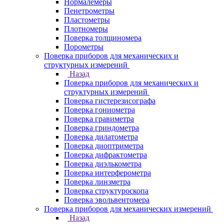
Нормалемеры
Пенетрометры
Пластометры
Плотномеры
Поверка толщиномера
Порометры
Поверка приборов для механических и
структурных измерений
Назад
Поверка приборов для механических и
структурных измерений
Поверка гистерезисографа
Поверка гониометра
Поверка гравиметра
Поверка гриндометра
Поверка дилатометра
Поверка диоптриметра
Поверка дифрактометра
Поверка диэлькометра
Поверка интерферометра
Поверка линзметра
Поверка структуроскопа
Поверка эвольвентомера
Поверка приборов для механических измерений
Назад