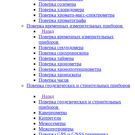
Поверка солемера
Поверка хлоридомера
Поверка хромато-масс-спектрометра
Поверка хроматографа
Поверка временных измерительных приборов
Назад
Поверка временных измерительных
приборов
Поверка секундомера
Поверка синхроноскопа
Поверка таймера
Поверка хронометра
Поверка хронопотенциометра
Поверка хроноскопа
Поверка часов
Поверка геодезических и строительных приборов
Назад
Поверка геодезических и строительных
приборов
Каверномеры
Кипрегели
Межосемеры
Межцентромеры
Поверка GPS и GNSS приемника