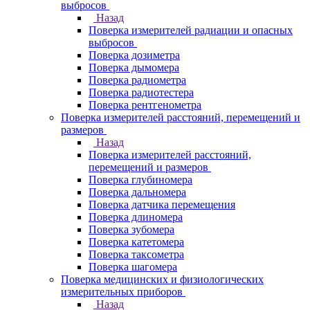
выбросов
Назад
Поверка измерителей радиации и опасных
выбросов
Поверка дозиметра
Поверка дымомера
Поверка радиометра
Поверка радиотестера
Поверка рентгенометра
Поверка измерителей расстояний, перемещений и
размеров
Назад
Поверка измерителей расстояний,
перемещений и размеров
Поверка глубиномера
Поверка дальномера
Поверка датчика перемещения
Поверка длиномера
Поверка зубомера
Поверка катетомера
Поверка таксометра
Поверка шагомера
Поверка медицинских и физиологических
измерительных приборов
Назад