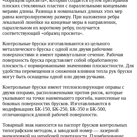
«образцом просвета», который создается путем притирания
плоских стеклянных пластин с параллельными концевыми
мерами длины. Разница в номинальных длинах этих мер
равна контролируемому размеру. При наложении ребра
лекальной линейки на концевые меры в направлении,
параллельном их короткому ребру, получается
соответствующий «образец просвета».
Контрольные бруски изготавливаются из цельного
металлического бруска с одной или двумя рабочими
поверхностями и имеют прямоугольное сечение. Рабочая
поверхность бруска представляет собой обработанную
плоскость с нормированными значениями плоскостности. Для
удобства перемещения и снижения влияния тепла рук бруски
могут быть оснащены одной или двумя ручками.
Контрольные бруски имеют теплоизолирующие оправы с
двумя опорами, расположенными против рисок, которые
указывают на точки наименьшего прогиба, нанесенные на
боковых поверхностях брусков. Изготавливаются в
модификациях БК-150, БК-250, БК-350 и БК-500,
отличающихся длиной рабочей поверхности.
Товарный знак наносится на паспорт брусков контрольных
типографским методом, а заводской номер — лазерной
маркировкой на нерабочей поверхности. Пломбирование