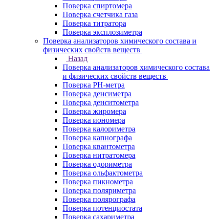
Поверка спиртомера
Поверка счетчика газа
Поверка титратора
Поверка эксплозиметра
Поверка анализаторов химического состава и
физических свойств веществ
Назад
Поверка анализаторов химического состава
и физических свойств веществ
Поверка PH-метра
Поверка денсиметра
Поверка денситометра
Поверка жиромера
Поверка иономера
Поверка калориметра
Поверка капнографа
Поверка квантометра
Поверка нитратомера
Поверка одориметра
Поверка ольфактометра
Поверка пикнометра
Поверка поляриметра
Поверка полярографа
Поверка потенциостата
Поверка сахариметра