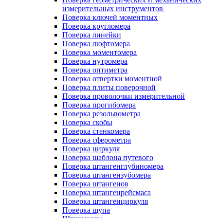
измерительных инструментов
Поверка ключей моментных
Поверка кругломера
Поверка линейки
Поверка люфтомера
Поверка моментомера
Поверка нутромера
Поверка оптиметра
Поверка отвертки моментной
Поверка плиты поверочной
Поверка проволочки измерительной
Поверка прогибомера
Поверка резольвометра
Поверка скобы
Поверка стенкомера
Поверка сферометра
Поверка циркуля
Поверка шаблона путевого
Поверка штангенглубиномера
Поверка штангензубомера
Поверка штангенов
Поверка штангенрейсмаса
Поверка штангенциркуля
Поверка щупа