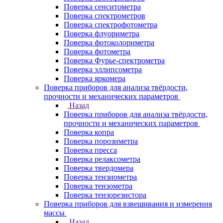
Поверка сенситометра
Поверка спектрометров
Поверка спектрофотометра
Поверка флуориметра
Поверка фотоколориметра
Поверка фотометра
Поверка Фурье-спектрометра
Поверка эллипсометра
Поверка яркомера
Поверка приборов для анализа твёрдости,
прочности и механических параметров
Назад
Поверка приборов для анализа твёрдости,
прочности и механических параметров
Поверка копра
Поверка порозиметра
Поверка пресса
Поверка релаксометра
Поверка твердомера
Поверка тензиометра
Поверка тензометра
Поверка тензорезистора
Поверка приборов для взвешивания и измерения
массы
Назад