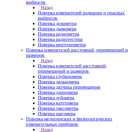
выбросов
Назад
Поверка измерителей радиации и опасных
выбросов
Поверка дозиметра
Поверка дымомера
Поверка радиометра
Поверка радиотестера
Поверка рентгенометра
Поверка измерителей расстояний, перемещений и
размеров
Назад
Поверка измерителей расстояний,
перемещений и размеров
Поверка глубиномера
Поверка дальномера
Поверка датчика перемещения
Поверка длиномера
Поверка зубомера
Поверка катетомера
Поверка таксометра
Поверка шагомера
Поверка медицинских и физиологических
измерительных приборов
Назад