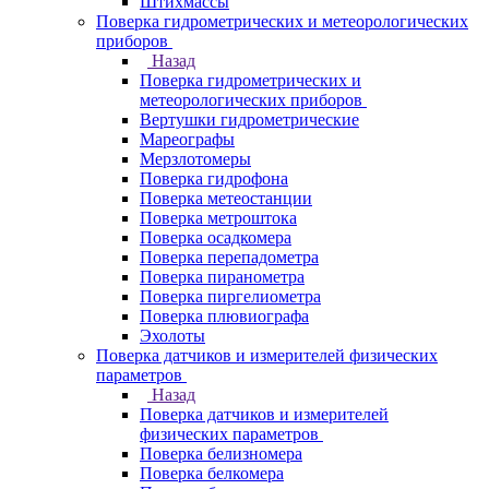
Штихмассы
Поверка гидрометрических и метеорологических
приборов
Назад
Поверка гидрометрических и
метеорологических приборов
Вертушки гидрометрические
Мареографы
Мерзлотомеры
Поверка гидрофона
Поверка метеостанции
Поверка метроштока
Поверка осадкомера
Поверка перепадометра
Поверка пиранометра
Поверка пиргелиометра
Поверка плювиографа
Эхолоты
Поверка датчиков и измерителей физических
параметров
Назад
Поверка датчиков и измерителей
физических параметров
Поверка белизномера
Поверка белкомера