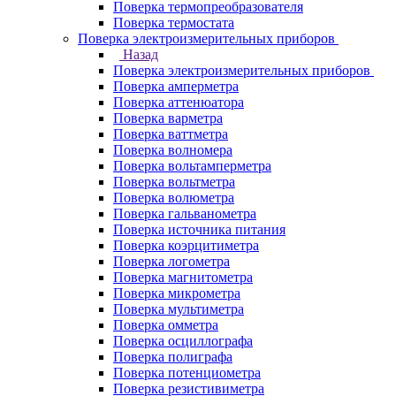
Поверка термопреобразователя
Поверка термостата
Поверка электроизмерительных приборов
Назад
Поверка электроизмерительных приборов
Поверка амперметра
Поверка аттенюатора
Поверка варметра
Поверка ваттметра
Поверка волномера
Поверка вольтамперметра
Поверка вольтметра
Поверка волюметра
Поверка гальванометра
Поверка источника питания
Поверка коэрцитиметра
Поверка логометра
Поверка магнитометра
Поверка микрометра
Поверка мультиметра
Поверка омметра
Поверка осциллографа
Поверка полиграфа
Поверка потенциометра
Поверка резистивиметра