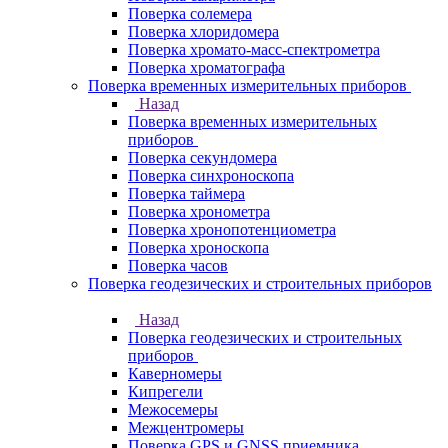
Поверка солемера
Поверка хлоридомера
Поверка хромато-масс-спектрометра
Поверка хроматографа
Поверка временных измерительных приборов
Назад
Поверка временных измерительных
приборов
Поверка секундомера
Поверка синхроноскопа
Поверка таймера
Поверка хронометра
Поверка хронопотенциометра
Поверка хроноскопа
Поверка часов
Поверка геодезических и строительных приборов
Назад
Поверка геодезических и строительных
приборов
Каверномеры
Кипрегели
Межосемеры
Межцентромеры
Поверка GPS и GNSS приемника