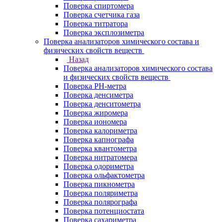
Поверка спиртомера
Поверка счетчика газа
Поверка титратора
Поверка эксплозиметра
Поверка анализаторов химического состава и
физических свойств веществ
Назад
Поверка анализаторов химического состава
и физических свойств веществ
Поверка PH-метра
Поверка денсиметра
Поверка денситометра
Поверка жиромера
Поверка иономера
Поверка калориметра
Поверка капнографа
Поверка квантометра
Поверка нитратомера
Поверка одориметра
Поверка ольфактометра
Поверка пикнометра
Поверка поляриметра
Поверка полярографа
Поверка потенциостата
Поверка сахариметра