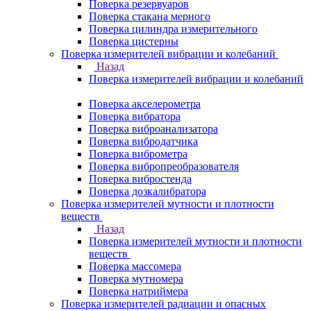
Поверка резервуаров
Поверка стакана мерного
Поверка цилиндра измерительного
Поверка цистерны
Поверка измерителей вибрации и колебаний
Назад
Поверка измерителей вибрации и колебаний
Поверка акселерометра
Поверка вибратора
Поверка виброанализатора
Поверка вибродатчика
Поверка виброметра
Поверка вибропреобразователя
Поверка вибростенда
Поверка дозкалибратора
Поверка измерителей мутности и плотности
веществ
Назад
Поверка измерителей мутности и плотности
веществ
Поверка массомера
Поверка мутномера
Поверка натриймера
Поверка измерителей радиации и опасных