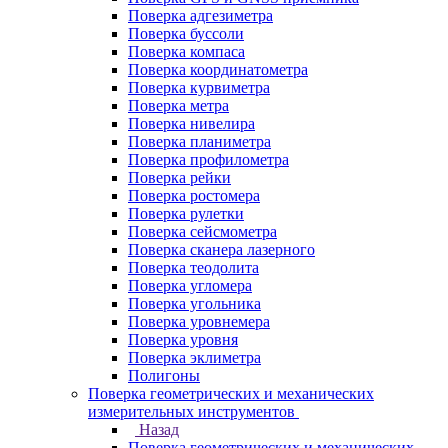
Поверка адгезиметра
Поверка буссоли
Поверка компаса
Поверка координатометра
Поверка курвиметра
Поверка метра
Поверка нивелира
Поверка планиметра
Поверка профилометра
Поверка рейки
Поверка ростомера
Поверка рулетки
Поверка сейсмометра
Поверка сканера лазерного
Поверка теодолита
Поверка угломера
Поверка угольника
Поверка уровнемера
Поверка уровня
Поверка эклиметра
Полигоны
Поверка геометрических и механических
измерительных инструментов
Назад
Поверка геометрических и механических