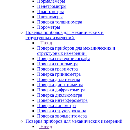
Нормалемеры
Пенетрометры
Пластометры
Плотномеры
Поверка толщиномера
Порометры
Поверка приборов для механических и
структурных измерений
Назад
Поверка приборов для механических и
структурных измерений
Поверка гистерезисографа
Поверка гониометра
Поверка гравиметра
Поверка гриндометра
Поверка дилатометра
Поверка диоптриметра
Поверка дифрактометра
Поверка диэлькометра
Поверка интерферометра
Поверка линзметра
Поверка структуроскопа
Поверка эвольвентомера
Поверка приборов для механических измерений
Назад