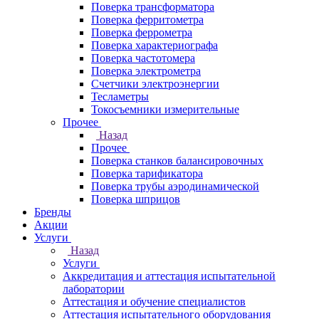
Поверка трансформатора
Поверка ферритометра
Поверка феррометра
Поверка характериографа
Поверка частотомера
Поверка электрометра
Счетчики электроэнергии
Тесламетры
Токосъемники измерительные
Прочее
Назад
Прочее
Поверка станков балансировочных
Поверка тарификатора
Поверка трубы аэродинамической
Поверка шприцов
Бренды
Акции
Услуги
Назад
Услуги
Аккредитация и аттестация испытательной
лаборатории
Аттестация и обучение специалистов
Аттестация испытательного оборудования