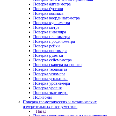
Поверка адгезиметра
Поверка буссоли
Поверка компаса
Поверка координатометра
Поверка курвиметра
Поверка метра
Поверка нивелира
Поверка планиметра
Поверка профилометра
Поверка рейки
Поверка ростомера
Поверка рулетки
Поверка сейсмометра
Поверка сканера лазерного
Поверка теодолита
Поверка угломера
Поверка угольника
Поверка уровнемера
Поверка уровня
Поверка эклиметра
Полигоны
Поверка геометрических и механических
измерительных инструментов
Назад
Поверка геометрических и механических