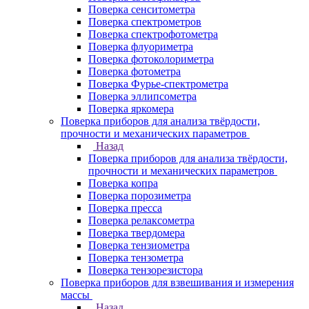
Поверка сенситометра
Поверка спектрометров
Поверка спектрофотометра
Поверка флуориметра
Поверка фотоколориметра
Поверка фотометра
Поверка Фурье-спектрометра
Поверка эллипсометра
Поверка яркомера
Поверка приборов для анализа твёрдости,
прочности и механических параметров
Назад
Поверка приборов для анализа твёрдости,
прочности и механических параметров
Поверка копра
Поверка порозиметра
Поверка пресса
Поверка релаксометра
Поверка твердомера
Поверка тензиометра
Поверка тензометра
Поверка тензорезистора
Поверка приборов для взвешивания и измерения
массы
Назад