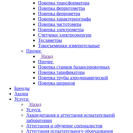
Поверка трансформатора
Поверка ферритометра
Поверка феррометра
Поверка характериографа
Поверка частотомера
Поверка электрометра
Счетчики электроэнергии
Тесламетры
Токосъемники измерительные
Прочее
Назад
Прочее
Поверка станков балансировочных
Поверка тарификатора
Поверка трубы аэродинамической
Поверка шприцов
Бренды
Акции
Услуги
Назад
Услуги
Аккредитация и аттестация испытательной
лаборатории
Аттестация и обучение специалистов
Аттестация испытательного оборудования