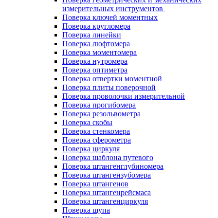
измерительных инструментов
Поверка ключей моментных
Поверка кругломера
Поверка линейки
Поверка люфтомера
Поверка моментомера
Поверка нутромера
Поверка оптиметра
Поверка отвертки моментной
Поверка плиты поверочной
Поверка проволочки измерительной
Поверка прогибомера
Поверка резольвометра
Поверка скобы
Поверка стенкомера
Поверка сферометра
Поверка циркуля
Поверка шаблона путевого
Поверка штангенглубиномера
Поверка штангензубомера
Поверка штангенов
Поверка штангенрейсмаса
Поверка штангенциркуля
Поверка щупа