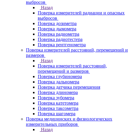
выбросов
Назад
Поверка измерителей радиации и опасных
выбросов
Поверка дозиметра
Поверка дымомера
Поверка радиометра
Поверка радиотестера
Поверка рентгенометра
Поверка измерителей расстояний, перемещений и
размеров
Назад
Поверка измерителей расстояний,
перемещений и размеров
Поверка глубиномера
Поверка дальномера
Поверка датчика перемещения
Поверка длиномера
Поверка зубомера
Поверка катетомера
Поверка таксометра
Поверка шагомера
Поверка медицинских и физиологических
измерительных приборов
Назад