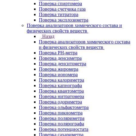
Поверка спиртомера
Поверка счетчика газа
Поверка титратора
Поверка эксплозиметра
Поверка анализаторов химического состава и
физических свойств веществ
Назад
Поверка анализаторов химического состава
и физических свойств веществ
Поверка PH-метра
Поверка денсиметра
Поверка денситометра
Поверка жиромера
Поверка иономера
Поверка калориметра
Поверка капнографа
Поверка квантометра
Поверка нитратомера
Поверка одориметра
Поверка ольфактометра
Поверка пикнометра
Поверка поляриметра
Поверка полярографа
Поверка потенциостата
Поверка сахариметра