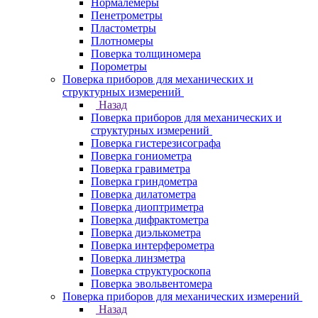
Нормалемеры
Пенетрометры
Пластометры
Плотномеры
Поверка толщиномера
Порометры
Поверка приборов для механических и
структурных измерений
Назад
Поверка приборов для механических и
структурных измерений
Поверка гистерезисографа
Поверка гониометра
Поверка гравиметра
Поверка гриндометра
Поверка дилатометра
Поверка диоптриметра
Поверка дифрактометра
Поверка диэлькометра
Поверка интерферометра
Поверка линзметра
Поверка структуроскопа
Поверка эвольвентомера
Поверка приборов для механических измерений
Назад