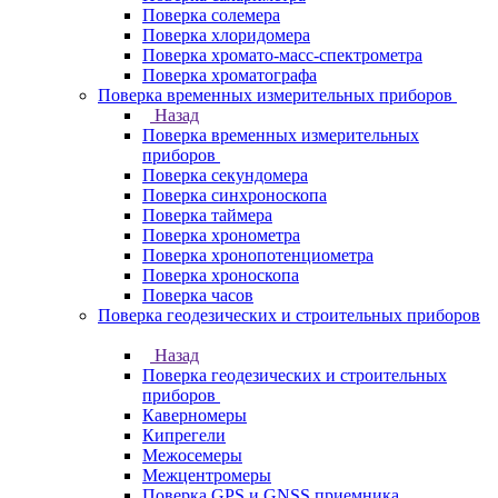
Поверка солемера
Поверка хлоридомера
Поверка хромато-масс-спектрометра
Поверка хроматографа
Поверка временных измерительных приборов
Назад
Поверка временных измерительных
приборов
Поверка секундомера
Поверка синхроноскопа
Поверка таймера
Поверка хронометра
Поверка хронопотенциометра
Поверка хроноскопа
Поверка часов
Поверка геодезических и строительных приборов
Назад
Поверка геодезических и строительных
приборов
Каверномеры
Кипрегели
Межосемеры
Межцентромеры
Поверка GPS и GNSS приемника