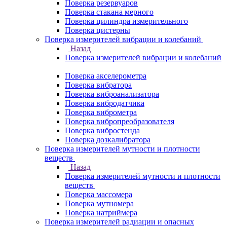
Поверка резервуаров
Поверка стакана мерного
Поверка цилиндра измерительного
Поверка цистерны
Поверка измерителей вибрации и колебаний
Назад
Поверка измерителей вибрации и колебаний
Поверка акселерометра
Поверка вибратора
Поверка виброанализатора
Поверка вибродатчика
Поверка виброметра
Поверка вибропреобразователя
Поверка вибростенда
Поверка дозкалибратора
Поверка измерителей мутности и плотности
веществ
Назад
Поверка измерителей мутности и плотности
веществ
Поверка массомера
Поверка мутномера
Поверка натриймера
Поверка измерителей радиации и опасных