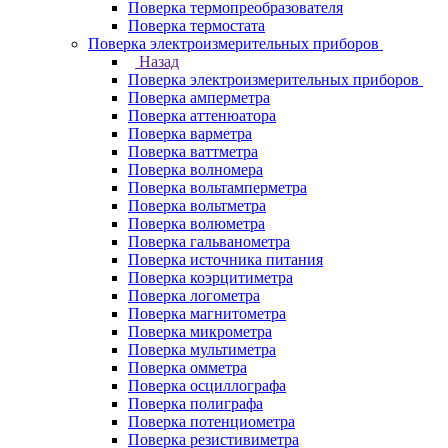
Поверка термопреобразователя
Поверка термостата
Поверка электроизмерительных приборов
Назад
Поверка электроизмерительных приборов
Поверка амперметра
Поверка аттенюатора
Поверка варметра
Поверка ваттметра
Поверка волномера
Поверка вольтамперметра
Поверка вольтметра
Поверка волюметра
Поверка гальванометра
Поверка источника питания
Поверка коэрцитиметра
Поверка логометра
Поверка магнитометра
Поверка микрометра
Поверка мультиметра
Поверка омметра
Поверка осциллографа
Поверка полиграфа
Поверка потенциометра
Поверка резистивиметра