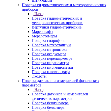
Штихмассы
Поверка гидрометрических и метеорологических
приборов
Назад
Поверка гидрометрических и
метеорологических приборов
Вертушки гидрометрические
Мареографы
Мерзлотомеры
Поверка гидрофона
Поверка метеостанции
Поверка метроштока
Поверка осадкомера
Поверка перепадометра
Поверка пиранометра
Поверка пиргелиометра
Поверка плювиографа
Эхолоты
Поверка датчиков и измерителей физических
параметров
Назад
Поверка датчиков и измерителей
физических параметров
Поверка белизномера
Поверка белкомера