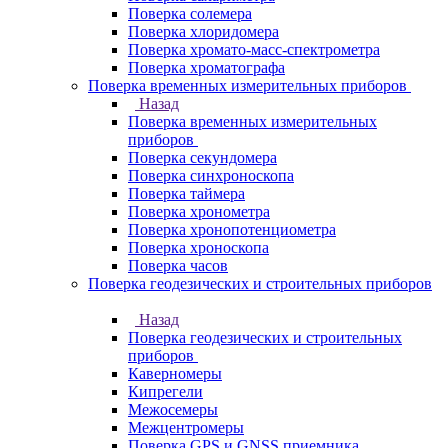
Поверка солемера
Поверка хлоридомера
Поверка хромато-масс-спектрометра
Поверка хроматографа
Поверка временных измерительных приборов
Назад
Поверка временных измерительных
приборов
Поверка секундомера
Поверка синхроноскопа
Поверка таймера
Поверка хронометра
Поверка хронопотенциометра
Поверка хроноскопа
Поверка часов
Поверка геодезических и строительных приборов
Назад
Поверка геодезических и строительных
приборов
Каверномеры
Кипрегели
Межосемеры
Межцентромеры
Поверка GPS и GNSS приемника