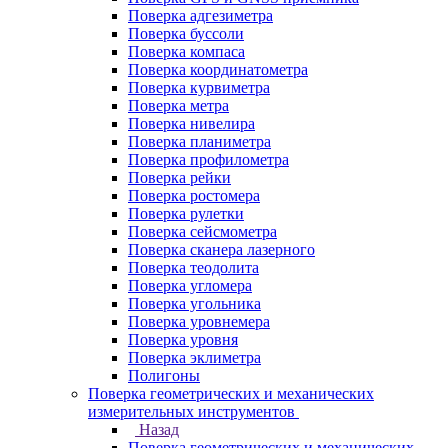
Поверка адгезиметра
Поверка буссоли
Поверка компаса
Поверка координатометра
Поверка курвиметра
Поверка метра
Поверка нивелира
Поверка планиметра
Поверка профилометра
Поверка рейки
Поверка ростомера
Поверка рулетки
Поверка сейсмометра
Поверка сканера лазерного
Поверка теодолита
Поверка угломера
Поверка угольника
Поверка уровнемера
Поверка уровня
Поверка эклиметра
Полигоны
Поверка геометрических и механических
измерительных инструментов
Назад
Поверка геометрических и механических