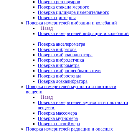
Поверка резервуаров
Поверка стакана мерного
Поверка цилиндра измерительного
Поверка цистерны
Поверка измерителей вибрации и колебаний
Назад
Поверка измерителей вибрации и колебаний
Поверка акселерометра
Поверка вибратора
Поверка виброанализатора
Поверка вибродатчика
Поверка виброметра
Поверка вибропреобразователя
Поверка вибростенда
Поверка дозкалибратора
Поверка измерителей мутности и плотности
веществ
Назад
Поверка измерителей мутности и плотности
веществ
Поверка массомера
Поверка мутномера
Поверка натриймера
Поверка измерителей радиации и опасных