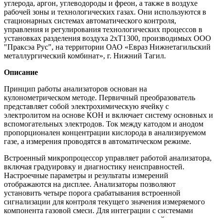
углерода, аргон, углеводороды и фреон, а также в воздухе
рабочей зоны и технологических газах. Они используются в
стационарных системах автоматического контроля,
управления и регулирования технологических процессов в
установках разделения воздуха 2хТ1300, производимых ООО
"Праксэа Рус", на территории ОАО «Евраз Нижнетагильский
металлургический комбинат», г. Нижний Тагил.
Описание
Принцип работы анализаторов основан на
кулонометрическом методе. Первичный преобразователь
представляет собой электрохимическую ячейку с
электролитом на основе КОН и включает систему основных и
вспомогательных электродов. Ток между катодом и анодом
пропорционален концентрации кислорода в анализируемом
газе, а измерения проводятся в автоматическом режиме.
Встроенный микропроцессор управляет работой анализатора,
включая градуировку и диагностику неисправностей.
Настроечные параметры и результаты измерений
отображаются на дисплее. Анализаторы позволяют
установить четыре порога срабатывания встроенной
сигнализации для контроля текущего значения измеряемого
компонента газовой смеси. Для интеграции с системами