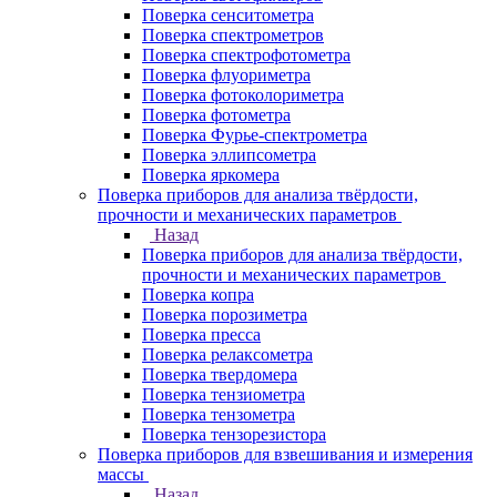
Поверка сенситометра
Поверка спектрометров
Поверка спектрофотометра
Поверка флуориметра
Поверка фотоколориметра
Поверка фотометра
Поверка Фурье-спектрометра
Поверка эллипсометра
Поверка яркомера
Поверка приборов для анализа твёрдости,
прочности и механических параметров
Назад
Поверка приборов для анализа твёрдости,
прочности и механических параметров
Поверка копра
Поверка порозиметра
Поверка пресса
Поверка релаксометра
Поверка твердомера
Поверка тензиометра
Поверка тензометра
Поверка тензорезистора
Поверка приборов для взвешивания и измерения
массы
Назад