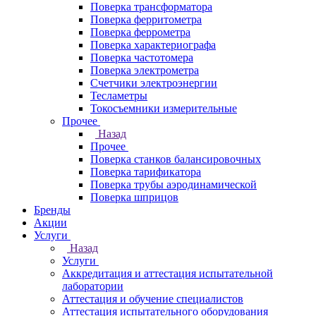
Поверка трансформатора
Поверка ферритометра
Поверка феррометра
Поверка характериографа
Поверка частотомера
Поверка электрометра
Счетчики электроэнергии
Тесламетры
Токосъемники измерительные
Прочее
Назад
Прочее
Поверка станков балансировочных
Поверка тарификатора
Поверка трубы аэродинамической
Поверка шприцов
Бренды
Акции
Услуги
Назад
Услуги
Аккредитация и аттестация испытательной
лаборатории
Аттестация и обучение специалистов
Аттестация испытательного оборудования