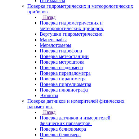
Штихмассы
Поверка гидрометрических и метеорологических
приборов
Назад
Поверка гидрометрических и
метеорологических приборов
Вертушки гидрометрические
Мареографы
Мерзлотомеры
Поверка гидрофона
Поверка метеостанции
Поверка метроштока
Поверка осадкомера
Поверка перепадометра
Поверка пиранометра
Поверка пиргелиометра
Поверка плювиографа
Эхолоты
Поверка датчиков и измерителей физических
параметров
Назад
Поверка датчиков и измерителей
физических параметров
Поверка белизномера
Поверка белкомера