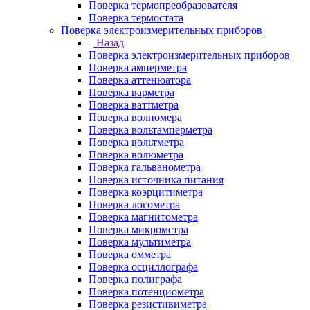
Поверка термопреобразователя
Поверка термостата
Поверка электроизмерительных приборов
Назад
Поверка электроизмерительных приборов
Поверка амперметра
Поверка аттенюатора
Поверка варметра
Поверка ваттметра
Поверка волномера
Поверка вольтамперметра
Поверка вольтметра
Поверка волюметра
Поверка гальванометра
Поверка источника питания
Поверка коэрцитиметра
Поверка логометра
Поверка магнитометра
Поверка микрометра
Поверка мультиметра
Поверка омметра
Поверка осциллографа
Поверка полиграфа
Поверка потенциометра
Поверка резистивиметра