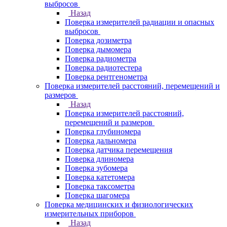
выбросов
Назад
Поверка измерителей радиации и опасных
выбросов
Поверка дозиметра
Поверка дымомера
Поверка радиометра
Поверка радиотестера
Поверка рентгенометра
Поверка измерителей расстояний, перемещений и
размеров
Назад
Поверка измерителей расстояний,
перемещений и размеров
Поверка глубиномера
Поверка дальномера
Поверка датчика перемещения
Поверка длиномера
Поверка зубомера
Поверка катетомера
Поверка таксометра
Поверка шагомера
Поверка медицинских и физиологических
измерительных приборов
Назад