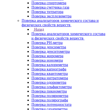
Поверка спиртомера
Поверка счетчика газа
Поверка титратора
Поверка эксплозиметра
Поверка анализаторов химического состава и
физических свойств веществ
Назад
Поверка анализаторов химического состава
и физических свойств веществ
Поверка PH-метра
Поверка денсиметра
Поверка денситометра
Поверка жиромера
Поверка иономера
Поверка калориметра
Поверка капнографа
Поверка квантометра
Поверка нитратомера
Поверка одориметра
Поверка ольфактометра
Поверка пикнометра
Поверка поляриметра
Поверка полярографа
Поверка потенциостата
Поверка сахариметра