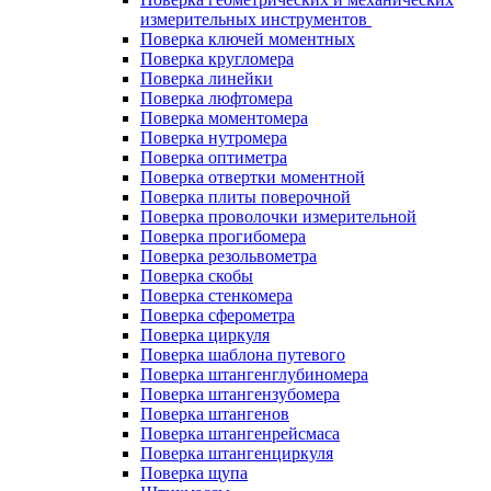
измерительных инструментов
Поверка ключей моментных
Поверка кругломера
Поверка линейки
Поверка люфтомера
Поверка моментомера
Поверка нутромера
Поверка оптиметра
Поверка отвертки моментной
Поверка плиты поверочной
Поверка проволочки измерительной
Поверка прогибомера
Поверка резольвометра
Поверка скобы
Поверка стенкомера
Поверка сферометра
Поверка циркуля
Поверка шаблона путевого
Поверка штангенглубиномера
Поверка штангензубомера
Поверка штангенов
Поверка штангенрейсмаса
Поверка штангенциркуля
Поверка щупа