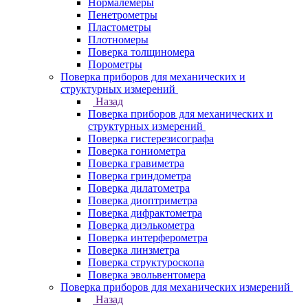
Нормалемеры
Пенетрометры
Пластометры
Плотномеры
Поверка толщиномера
Порометры
Поверка приборов для механических и
структурных измерений
Назад
Поверка приборов для механических и
структурных измерений
Поверка гистерезисографа
Поверка гониометра
Поверка гравиметра
Поверка гриндометра
Поверка дилатометра
Поверка диоптриметра
Поверка дифрактометра
Поверка диэлькометра
Поверка интерферометра
Поверка линзметра
Поверка структуроскопа
Поверка эвольвентомера
Поверка приборов для механических измерений
Назад