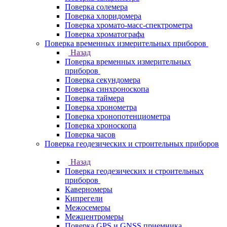
Поверка солемера
Поверка хлоридомера
Поверка хромато-масс-спектрометра
Поверка хроматографа
Поверка временных измерительных приборов
Назад
Поверка временных измерительных
приборов
Поверка секундомера
Поверка синхроноскопа
Поверка таймера
Поверка хронометра
Поверка хронопотенциометра
Поверка хроноскопа
Поверка часов
Поверка геодезических и строительных приборов
Назад
Поверка геодезических и строительных
приборов
Каверномеры
Кипрегели
Межосемеры
Межцентромеры
Поверка GPS и GNSS приемника