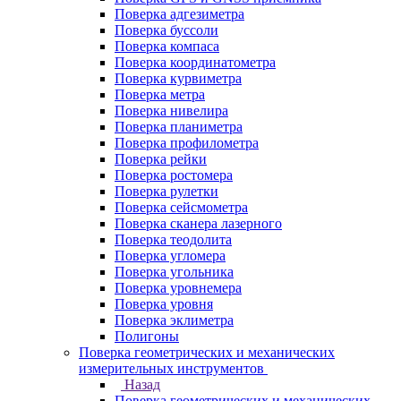
Поверка адгезиметра
Поверка буссоли
Поверка компаса
Поверка координатометра
Поверка курвиметра
Поверка метра
Поверка нивелира
Поверка планиметра
Поверка профилометра
Поверка рейки
Поверка ростомера
Поверка рулетки
Поверка сейсмометра
Поверка сканера лазерного
Поверка теодолита
Поверка угломера
Поверка угольника
Поверка уровнемера
Поверка уровня
Поверка эклиметра
Полигоны
Поверка геометрических и механических
измерительных инструментов
Назад
Поверка геометрических и механических