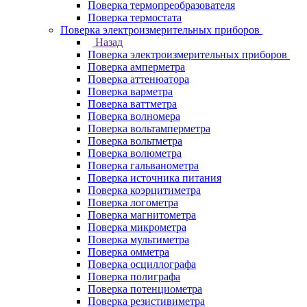
Поверка термопреобразователя
Поверка термостата
Поверка электроизмерительных приборов
Назад
Поверка электроизмерительных приборов
Поверка амперметра
Поверка аттенюатора
Поверка варметра
Поверка ваттметра
Поверка волномера
Поверка вольтамперметра
Поверка вольтметра
Поверка волюметра
Поверка гальванометра
Поверка источника питания
Поверка коэрцитиметра
Поверка логометра
Поверка магнитометра
Поверка микрометра
Поверка мультиметра
Поверка омметра
Поверка осциллографа
Поверка полиграфа
Поверка потенциометра
Поверка резистивиметра