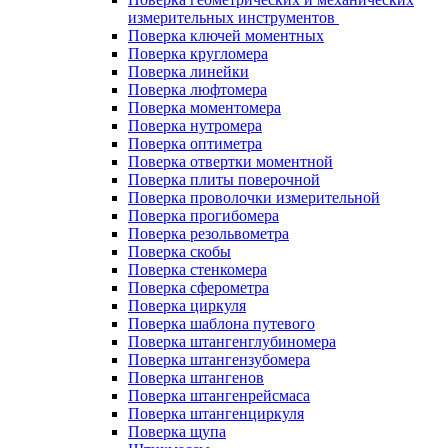
измерительных инструментов
Поверка ключей моментных
Поверка кругломера
Поверка линейки
Поверка люфтомера
Поверка моментомера
Поверка нутромера
Поверка оптиметра
Поверка отвертки моментной
Поверка плиты поверочной
Поверка проволочки измерительной
Поверка прогибомера
Поверка резольвометра
Поверка скобы
Поверка стенкомера
Поверка сферометра
Поверка циркуля
Поверка шаблона путевого
Поверка штангенглубиномера
Поверка штангензубомера
Поверка штангенов
Поверка штангенрейсмаса
Поверка штангенциркуля
Поверка щупа