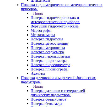
Штихмассы
Поверка гидрометрических и метеорологических
приборов
Назад
Поверка гидрометрических и
метеорологических приборов
Вертушки гидрометрические
Мареографы
Мерзлотомеры
Поверка гидрофона
Поверка метеостанции
Поверка метроштока
Поверка осадкомера
Поверка перепадометра
Поверка пиранометра
Поверка пиргелиометра
Поверка плювиографа
Эхолоты
Поверка датчиков и измерителей физических
параметров
Назад
Поверка датчиков и измерителей
физических параметров
Поверка белизномера
Поверка белкомера