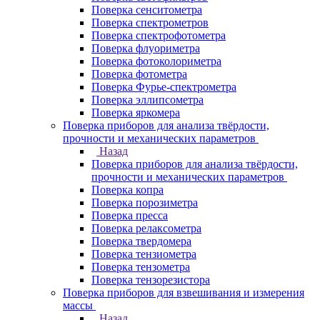
Поверка сенситометра
Поверка спектрометров
Поверка спектрофотометра
Поверка флуориметра
Поверка фотоколориметра
Поверка фотометра
Поверка Фурье-спектрометра
Поверка эллипсометра
Поверка яркомера
Поверка приборов для анализа твёрдости,
прочности и механических параметров
Назад
Поверка приборов для анализа твёрдости,
прочности и механических параметров
Поверка копра
Поверка порозиметра
Поверка пресса
Поверка релаксометра
Поверка твердомера
Поверка тензиометра
Поверка тензометра
Поверка тензорезистора
Поверка приборов для взвешивания и измерения
массы
Назад