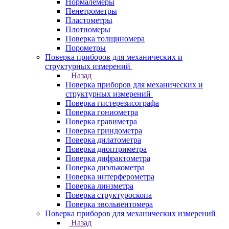
Нормалемеры
Пенетрометры
Пластометры
Плотномеры
Поверка толщиномера
Порометры
Поверка приборов для механических и
структурных измерений
Назад
Поверка приборов для механических и
структурных измерений
Поверка гистерезисографа
Поверка гониометра
Поверка гравиметра
Поверка гриндометра
Поверка дилатометра
Поверка диоптриметра
Поверка дифрактометра
Поверка диэлькометра
Поверка интерферометра
Поверка линзметра
Поверка структуроскопа
Поверка эвольвентомера
Поверка приборов для механических измерений
Назад