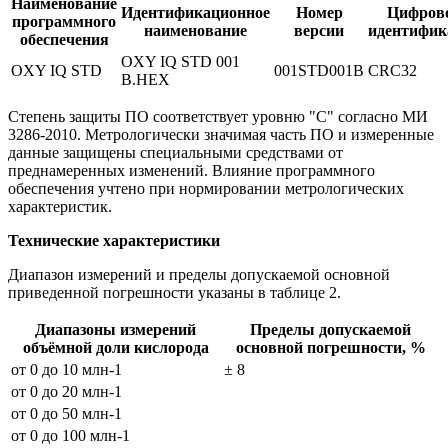
Наименование
Идентификационное
Номер
Цифров
программного
наименование
версии
идентифик
обеспечения
OXY IQ STD 001
OXY IQ STD
001STD001B
CRC32
B.HEX
Степень защиты ПО соответствует уровню "С" согласно МИ
3286-2010. Метрологически значимая часть ПО и измеренные
данные защищены специальными средствами от
преднамеренных изменений. Влияние программного
обеспечения учтено при нормировании метрологических
характеристик.
Технические характеристики
Диапазон измерений и пределы допускаемой основной
приведенной погрешности указаны в таблице 2.
Диапазоны измерений
Пределы допускаемой
объёмной доли кислорода
основной погрешности, %
от 0 до 10 млн-1
± 8
от 0 до 20 млн-1
от 0 до 50 млн-1
от 0 до 100 млн-1