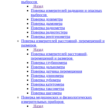
выбросов
Назад
Поверка измерителей радиации и опасных
выбросов
Поверка дозиметра
Поверка дымомера
Поверка радиометра
Поверка радиотестера
Поверка рентгенометра
Поверка измерителей расстояний, перемещений и
размеров
Назад
Поверка измерителей расстояний,
перемещений и размеров
Поверка глубиномера
Поверка дальномера
Поверка датчика перемещения
Поверка длиномера
Поверка зубомера
Поверка катетомера
Поверка таксометра
Поверка шагомера
Поверка медицинских и физиологических
измерительных приборов
Назад