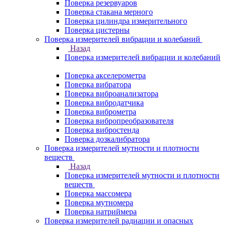
Поверка резервуаров
Поверка стакана мерного
Поверка цилиндра измерительного
Поверка цистерны
Поверка измерителей вибрации и колебаний
Назад
Поверка измерителей вибрации и колебаний
Поверка акселерометра
Поверка вибратора
Поверка виброанализатора
Поверка вибродатчика
Поверка виброметра
Поверка вибропреобразователя
Поверка вибростенда
Поверка дозкалибратора
Поверка измерителей мутности и плотности
веществ
Назад
Поверка измерителей мутности и плотности
веществ
Поверка массомера
Поверка мутномера
Поверка натриймера
Поверка измерителей радиации и опасных