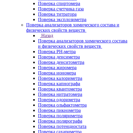
Поверка спиртомера
Поверка счетчика газа
Поверка титратора
Поверка эксплозиметра
Поверка анализаторов химического состава и
физических свойств веществ
Назад
Поверка анализаторов химического состава
и физических свойств веществ
Поверка PH-метра
Поверка денсиметра
Поверка денситометра
Поверка жиромера
Поверка иономера
Поверка калориметра
Поверка капнографа
Поверка квантометра
Поверка нитратомера
Поверка одориметра
Поверка ольфактометра
Поверка пикнометра
Поверка поляриметра
Поверка полярографа
Поверка потенциостата
Поверка сахариметра