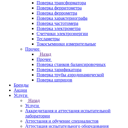
Поверка трансформатора
Поверка ферритометра
Поверка феррометра
Поверка характериографа
Поверка частотомера
Поверка электрометра
Счетчики электроэнергии
Тесламетры
Токосъемники измерительные
Прочее
Назад
Прочее
Поверка станков балансировочных
Поверка тарификатора
Поверка трубы аэродинамической
Поверка шприцов
Бренды
Акции
Услуги
Назад
Услуги
Аккредитация и аттестация испытательной
лаборатории
Аттестация и обучение специалистов
Аттестация испытательного оборудования