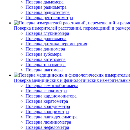
Поверка дымомера
Поверка радиометра
Поверка радиотестера
Поверка рентгенометра
Поверка измерителей расстояний, перемещений и размер
Поверка глубиномера
Поверка дальномера
Поверка датчика перемещения
Поверка длиномера
Поверка зубомера
Поверка катетомера
Поверка таксометра
Поверка шагомера
Поверка медицинских и физиологических измерительны
Поверка гемоглобиномера
Поверка глюкометра
Поверка кардиомонитора
Поверка кератометра
Поверка коагулометра
Поверка колориметра
Поверка лактоденсиметра
Поверка люминометра
Поверка нефелометра