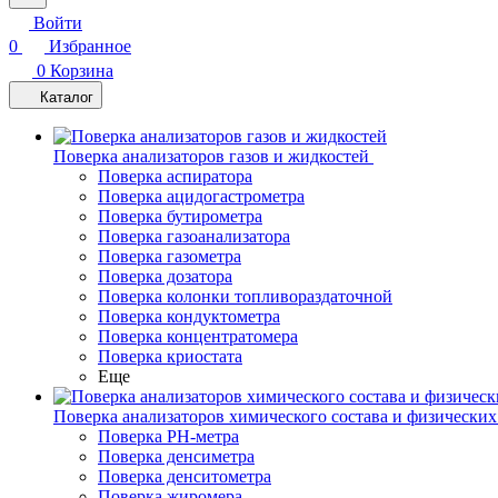
Войти
0
Избранное
0
Корзина
Каталог
Поверка анализаторов газов и жидкостей
Поверка аспиратора
Поверка ацидогастрометра
Поверка бутирометра
Поверка газоанализатора
Поверка газометра
Поверка дозатора
Поверка колонки топливораздаточной
Поверка кондуктометра
Поверка концентратомера
Поверка криостата
Еще
Поверка анализаторов химического состава и физических
Поверка PH-метра
Поверка денсиметра
Поверка денситометра
Поверка жиромера