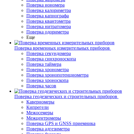
Поверка иономера
Поверка калориметра
Поверка капнографа
Поверка квантометра
Поверка нитратомера
Поверка одориметра
Еще
Поверка временных измерительных приборов
Поверка секундомера
Поверка синхроноскопа
Поверка таймера
Поверка хронометра
Поверка хронопотенциометра
Поверка хроноскопа
Поверка часов
Поверка геодезических и строительных приборов
Каверномеры
Кипрегели
Межосемеры
Межцентромеры
Поверка GPS и GNSS приемника
Поверка адгезиметра