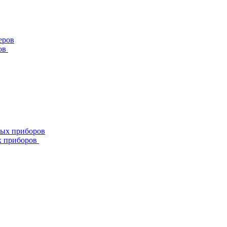
ов
х приборов