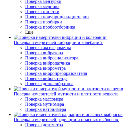
Поверка мензурки
Поверка мерника
Поверка пипетки
Поверка полуприцепа-цистерны
Поверка пробирки
Поверка пробоотборника
Еще
Поверка измерителей вибрации и колебаний
Поверка акселерометра
Поверка вибратора
Поверка виброанализатора
Поверка вибродатчика
Поверка виброметра
Поверка вибропреобразователя
Поверка вибростенда
Поверка дозкалибратора
Поверка измерителей мутности и плотности веществ
Поверка массомера
Поверка мутномера
Поверка натриймера
Поверка измерителей радиации и опасных выбросов
Поверка дозиметра