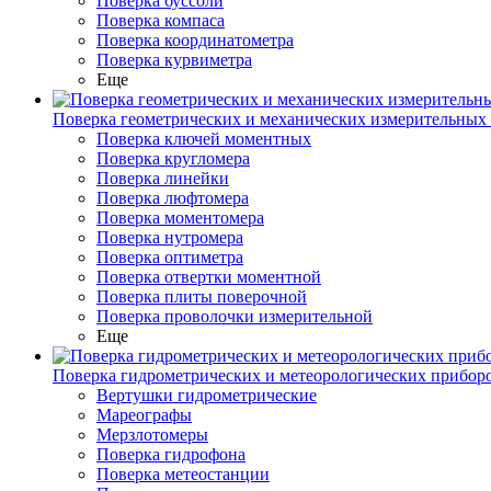
Поверка буссоли
Поверка компаса
Поверка координатометра
Поверка курвиметра
Еще
Поверка геометрических и механических измерительных
Поверка ключей моментных
Поверка кругломера
Поверка линейки
Поверка люфтомера
Поверка моментомера
Поверка нутромера
Поверка оптиметра
Поверка отвертки моментной
Поверка плиты поверочной
Поверка проволочки измерительной
Еще
Поверка гидрометрических и метеорологических прибор
Вертушки гидрометрические
Мареографы
Мерзлотомеры
Поверка гидрофона
Поверка метеостанции