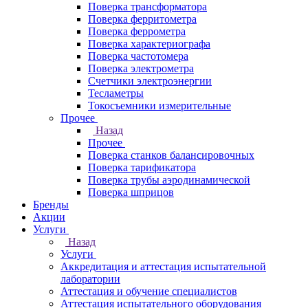
Поверка трансформатора
Поверка ферритометра
Поверка феррометра
Поверка характериографа
Поверка частотомера
Поверка электрометра
Счетчики электроэнергии
Тесламетры
Токосъемники измерительные
Прочее
Назад
Прочее
Поверка станков балансировочных
Поверка тарификатора
Поверка трубы аэродинамической
Поверка шприцов
Бренды
Акции
Услуги
Назад
Услуги
Аккредитация и аттестация испытательной
лаборатории
Аттестация и обучение специалистов
Аттестация испытательного оборудования