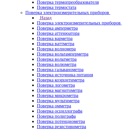
Поверка термопреобразователя
Поверка термостата
Поверка электроизмерительных приборов
Назад
Поверка электроизмерительных приборов
Поверка амперметра
Поверка аттенюатора
Поверка варметра
Поверка ваттметра
Поверка волномера
Поверка вольтамперметра
Поверка вольтметра
Поверка волюметра
Поверка гальванометра
Поверка источника питания
Поверка коэрцитиметра
Поверка логометра
Поверка магнитометра
Поверка микрометра
Поверка мультиметра
Поверка омметра
Поверка осциллографа
Поверка полиграфа
Поверка потенциометра
Поверка резистивиметра