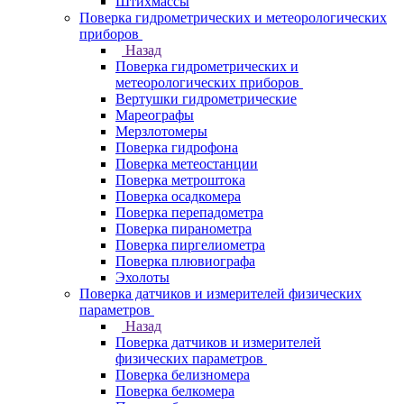
Штихмассы
Поверка гидрометрических и метеорологических
приборов
Назад
Поверка гидрометрических и
метеорологических приборов
Вертушки гидрометрические
Мареографы
Мерзлотомеры
Поверка гидрофона
Поверка метеостанции
Поверка метроштока
Поверка осадкомера
Поверка перепадометра
Поверка пиранометра
Поверка пиргелиометра
Поверка плювиографа
Эхолоты
Поверка датчиков и измерителей физических
параметров
Назад
Поверка датчиков и измерителей
физических параметров
Поверка белизномера
Поверка белкомера