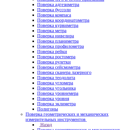
Поверка адгезиметра
Поверка буссоли
Поверка компаса
Поверка координатометра
Поверка курвиметра
Поверка метра
Поверка нивелира
Поверка планиметра
Поверка профилометра
Поверка рейки
Поверка ростомера
Поверка рулетки
Поверка сейсмометра
Поверка сканера лазерного
Поверка теодолита
Поверка угломера
Поверка угольника
Поверка уровнемера
Поверка уровня
Поверка эклиметра
Полигоны
Поверка геометрических и механических
измерительных инструментов
Назад
Поверка геометрических и механических