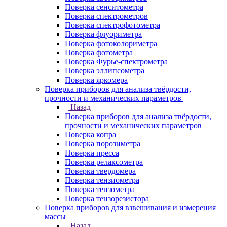
Поверка сенситометра
Поверка спектрометров
Поверка спектрофотометра
Поверка флуориметра
Поверка фотоколориметра
Поверка фотометра
Поверка Фурье-спектрометра
Поверка эллипсометра
Поверка яркомера
Поверка приборов для анализа твёрдости,
прочности и механических параметров
Назад
Поверка приборов для анализа твёрдости,
прочности и механических параметров
Поверка копра
Поверка порозиметра
Поверка пресса
Поверка релаксометра
Поверка твердомера
Поверка тензиометра
Поверка тензометра
Поверка тензорезистора
Поверка приборов для взвешивания и измерения
массы
Назад