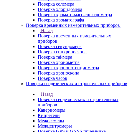
Поверка солемера
Поверка хлоридомера
Поверка хромато-масс-спектрометра
Поверка хроматографа
Поверка временных измерительных приборов
Назад
Поверка временных измерительных
приборов
Поверка секундомера
Поверка синхроноскопа
Поверка таймера
Поверка хронометра
Поверка хронопотенциометра
Поверка хроноскопа
Поверка часов
Поверка геодезических и строительных приборов
Назад
Поверка геодезических и строительных
приборов
Каверномеры
Кипрегели
Межосемеры
Межцентромеры
Поверка GPS и GNSS приемника