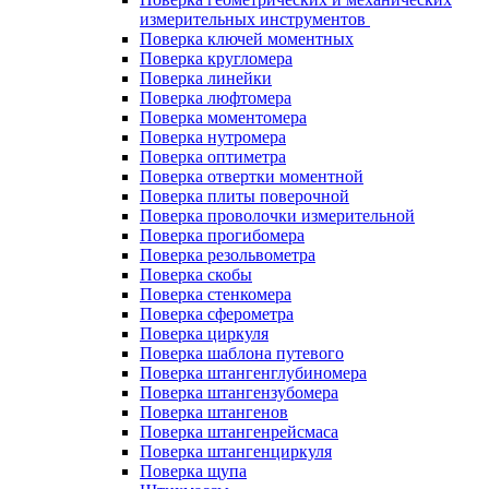
измерительных инструментов
Поверка ключей моментных
Поверка кругломера
Поверка линейки
Поверка люфтомера
Поверка моментомера
Поверка нутромера
Поверка оптиметра
Поверка отвертки моментной
Поверка плиты поверочной
Поверка проволочки измерительной
Поверка прогибомера
Поверка резольвометра
Поверка скобы
Поверка стенкомера
Поверка сферометра
Поверка циркуля
Поверка шаблона путевого
Поверка штангенглубиномера
Поверка штангензубомера
Поверка штангенов
Поверка штангенрейсмаса
Поверка штангенциркуля
Поверка щупа