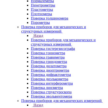
Нормалемеры
Пенетрометры
Пластометры
Плотномеры
Поверка толщиномера
Порометры
Поверка приборов для механических и
структурных измерений
Назад
Поверка приборов для механических и
структурных измерений
Поверка гистерезисографа
Поверка гониометра
Поверка гравиметра
Поверка гриндометра
Поверка дилатометра
Поверка диоптриметра
Поверка дифрактометра
Поверка диэлькометра
Поверка интерферометра
Поверка линзметра
Поверка структуроскопа
Поверка эвольвентомера
Поверка приборов для механических измерений
Назад