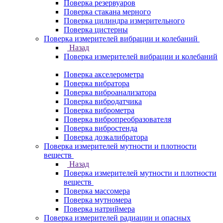
Поверка резервуаров
Поверка стакана мерного
Поверка цилиндра измерительного
Поверка цистерны
Поверка измерителей вибрации и колебаний
Назад
Поверка измерителей вибрации и колебаний
Поверка акселерометра
Поверка вибратора
Поверка виброанализатора
Поверка вибродатчика
Поверка виброметра
Поверка вибропреобразователя
Поверка вибростенда
Поверка дозкалибратора
Поверка измерителей мутности и плотности
веществ
Назад
Поверка измерителей мутности и плотности
веществ
Поверка массомера
Поверка мутномера
Поверка натриймера
Поверка измерителей радиации и опасных