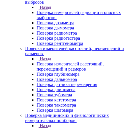
выбросов
Назад
Поверка измерителей радиации и опасных
выбросов
Поверка дозиметра
Поверка дымомера
Поверка радиометра
Поверка радиотестера
Поверка рентгенометра
Поверка измерителей расстояний, перемещений и
размеров
Назад
Поверка измерителей расстояний,
перемещений и размеров
Поверка глубиномера
Поверка дальномера
Поверка датчика перемещения
Поверка длиномера
Поверка зубомера
Поверка катетомера
Поверка таксометра
Поверка шагомера
Поверка медицинских и физиологических
измерительных приборов
Назад