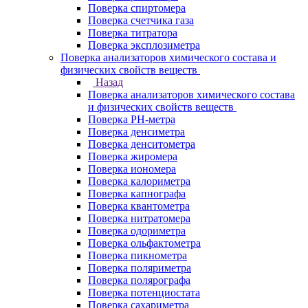
Поверка спиртомера
Поверка счетчика газа
Поверка титратора
Поверка эксплозиметра
Поверка анализаторов химического состава и
физических свойств веществ
Назад
Поверка анализаторов химического состава
и физических свойств веществ
Поверка PH-метра
Поверка денсиметра
Поверка денситометра
Поверка жиромера
Поверка иономера
Поверка калориметра
Поверка капнографа
Поверка квантометра
Поверка нитратомера
Поверка одориметра
Поверка ольфактометра
Поверка пикнометра
Поверка поляриметра
Поверка полярографа
Поверка потенциостата
Поверка сахариметра