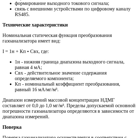
формирование выходного токового сигнала;
связь с внешними устройствами по цифровому каналу
RS485.
Технические характеристики
Номинальная статическая функция преобразования
газоанализатора имеет вид:
I = 1н + Кп • Свх, где:
1н - нижняя граница диапазона выходного сигнала,
равная 4 мА;
Свх - действительное значение содержания
определяемого компонента;
Кп - номинальный коэффициент преобразования,
равный 16 мА/мг/м³.
Диапазон измерений массовой концентрации НДМГ
составляет от 0,0 до 1,0 мг/м³. Пределы допускаемой основной
погрешности газоанализатора определяются в зависимости от
диапазона измерений.
Поверка
Поверка газоанализатора осуществляется в соответствии с