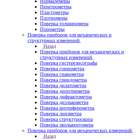
Нормалемеры
Пенетрометры
Пластометры
Плотномеры
Поверка толщиномера
Порометры
Поверка приборов для механических и
структурных измерений
Назад
Поверка приборов для механических и
структурных измерений
Поверка гистерезисографа
Поверка гониометра
Поверка гравиметра
Поверка гриндометра
Поверка дилатометра
Поверка диоптриметра
Поверка дифрактометра
Поверка диэлькометра
Поверка интерферометра
Поверка линзметра
Поверка структуроскопа
Поверка эвольвентомера
Поверка приборов для механических измерений
Назад