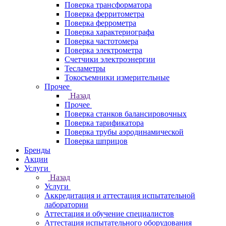
Поверка трансформатора
Поверка ферритометра
Поверка феррометра
Поверка характериографа
Поверка частотомера
Поверка электрометра
Счетчики электроэнергии
Тесламетры
Токосъемники измерительные
Прочее
Назад
Прочее
Поверка станков балансировочных
Поверка тарификатора
Поверка трубы аэродинамической
Поверка шприцов
Бренды
Акции
Услуги
Назад
Услуги
Аккредитация и аттестация испытательной
лаборатории
Аттестация и обучение специалистов
Аттестация испытательного оборудования