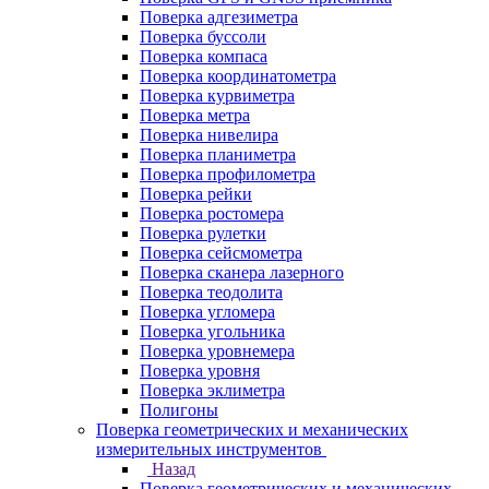
Поверка адгезиметра
Поверка буссоли
Поверка компаса
Поверка координатометра
Поверка курвиметра
Поверка метра
Поверка нивелира
Поверка планиметра
Поверка профилометра
Поверка рейки
Поверка ростомера
Поверка рулетки
Поверка сейсмометра
Поверка сканера лазерного
Поверка теодолита
Поверка угломера
Поверка угольника
Поверка уровнемера
Поверка уровня
Поверка эклиметра
Полигоны
Поверка геометрических и механических
измерительных инструментов
Назад
Поверка геометрических и механических