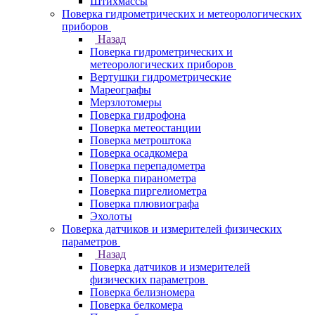
Штихмассы
Поверка гидрометрических и метеорологических
приборов
Назад
Поверка гидрометрических и
метеорологических приборов
Вертушки гидрометрические
Мареографы
Мерзлотомеры
Поверка гидрофона
Поверка метеостанции
Поверка метроштока
Поверка осадкомера
Поверка перепадометра
Поверка пиранометра
Поверка пиргелиометра
Поверка плювиографа
Эхолоты
Поверка датчиков и измерителей физических
параметров
Назад
Поверка датчиков и измерителей
физических параметров
Поверка белизномера
Поверка белкомера