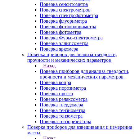
Поверка сенситометра
Поверка спектрометров
Поверка спектрофотометра
Поверка флуориметра
Поверка фотоколориметра
Поверка фотометра
Поверка Фурье-спектрометра
Поверка эллипсометра
Поверка яркомера
Поверка приборов для анализа твёрдости,
прочности и механических параметров
Назад
Поверка приборов для анализа твёрдости,
прочности и механических параметров
Поверка копра
Поверка порозиметра
Поверка пресса
Поверка релаксометра
Поверка твердомера
Поверка тензиометра
Поверка тензометра
Поверка тензорезистора
Поверка приборов для взвешивания и измерения
массы
Назад