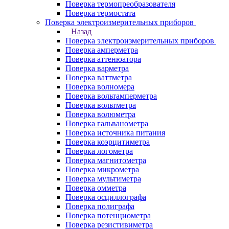
Поверка термопреобразователя
Поверка термостата
Поверка электроизмерительных приборов
Назад
Поверка электроизмерительных приборов
Поверка амперметра
Поверка аттенюатора
Поверка варметра
Поверка ваттметра
Поверка волномера
Поверка вольтамперметра
Поверка вольтметра
Поверка волюметра
Поверка гальванометра
Поверка источника питания
Поверка коэрцитиметра
Поверка логометра
Поверка магнитометра
Поверка микрометра
Поверка мультиметра
Поверка омметра
Поверка осциллографа
Поверка полиграфа
Поверка потенциометра
Поверка резистивиметра