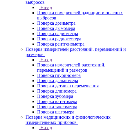
выбросов
Назад
Поверка измерителей радиации и опасных
выбросов
Поверка дозиметра
Поверка дымомера
Поверка радиометра
Поверка радиотестера
Поверка рентгенометра
Поверка измерителей расстояний, перемещений и
размеров
Назад
Поверка измерителей расстояний,
перемещений и размеров
Поверка глубиномера
Поверка дальномера
Поверка датчика перемещения
Поверка длиномера
Поверка зубомера
Поверка катетомера
Поверка таксометра
Поверка шагомера
Поверка медицинских и физиологических
измерительных приборов
Назад