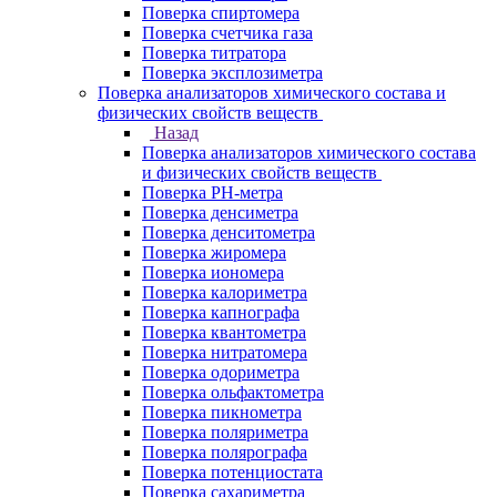
Поверка спиртомера
Поверка счетчика газа
Поверка титратора
Поверка эксплозиметра
Поверка анализаторов химического состава и
физических свойств веществ
Назад
Поверка анализаторов химического состава
и физических свойств веществ
Поверка PH-метра
Поверка денсиметра
Поверка денситометра
Поверка жиромера
Поверка иономера
Поверка калориметра
Поверка капнографа
Поверка квантометра
Поверка нитратомера
Поверка одориметра
Поверка ольфактометра
Поверка пикнометра
Поверка поляриметра
Поверка полярографа
Поверка потенциостата
Поверка сахариметра