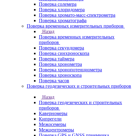
Поверка солемера
Поверка хлоридомера
Поверка хромато-масс-спектрометра
Поверка хроматографа
Поверка временных измерительных приборов
Назад
Поверка временных измерительных
приборов
Поверка секундомера
Поверка синхроноскопа
Поверка таймера
Поверка хронометра
Поверка хронопотенциометра
Поверка хроноскопа
Поверка часов
Поверка геодезических и строительных приборов
Назад
Поверка геодезических и строительных
приборов
Каверномеры
Кипрегели
Межосемеры
Межцентромеры
Поверка GPS и GNSS приемника