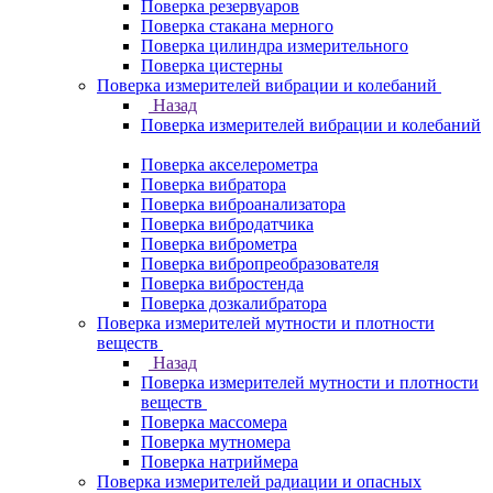
Поверка резервуаров
Поверка стакана мерного
Поверка цилиндра измерительного
Поверка цистерны
Поверка измерителей вибрации и колебаний
Назад
Поверка измерителей вибрации и колебаний
Поверка акселерометра
Поверка вибратора
Поверка виброанализатора
Поверка вибродатчика
Поверка виброметра
Поверка вибропреобразователя
Поверка вибростенда
Поверка дозкалибратора
Поверка измерителей мутности и плотности
веществ
Назад
Поверка измерителей мутности и плотности
веществ
Поверка массомера
Поверка мутномера
Поверка натриймера
Поверка измерителей радиации и опасных