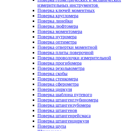
измерительных инструментов
Поверка ключей моментных
Поверка кругломера
Поверка линейки
Поверка люфтомера
Поверка моментомера
Поверка нутромера
Поверка оптиметра
Поверка отвертки моментной
Поверка плиты поверочной
Поверка проволочки измерительной
Поверка прогибомера
Поверка резольвометра
Поверка скобы
Поверка стенкомера
Поверка сферометра
Поверка циркуля
Поверка шаблона путевого
Поверка штангенглубиномера
Поверка штангензубомера
Поверка штангенов
Поверка штангенрейсмаса
Поверка штангенциркуля
Поверка щупа