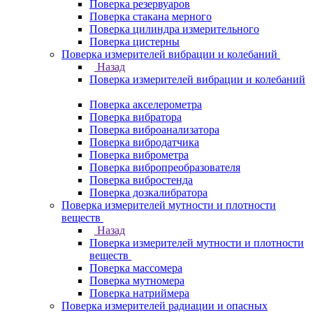
Поверка резервуаров
Поверка стакана мерного
Поверка цилиндра измерительного
Поверка цистерны
Поверка измерителей вибрации и колебаний
Назад
Поверка измерителей вибрации и колебаний
Поверка акселерометра
Поверка вибратора
Поверка виброанализатора
Поверка вибродатчика
Поверка виброметра
Поверка вибропреобразователя
Поверка вибростенда
Поверка дозкалибратора
Поверка измерителей мутности и плотности
веществ
Назад
Поверка измерителей мутности и плотности
веществ
Поверка массомера
Поверка мутномера
Поверка натриймера
Поверка измерителей радиации и опасных