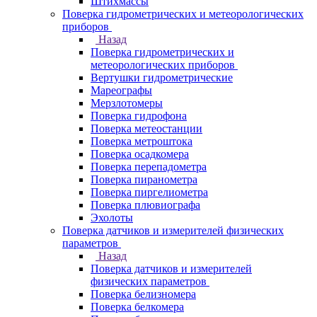
Штихмассы
Поверка гидрометрических и метеорологических
приборов
Назад
Поверка гидрометрических и
метеорологических приборов
Вертушки гидрометрические
Мареографы
Мерзлотомеры
Поверка гидрофона
Поверка метеостанции
Поверка метроштока
Поверка осадкомера
Поверка перепадометра
Поверка пиранометра
Поверка пиргелиометра
Поверка плювиографа
Эхолоты
Поверка датчиков и измерителей физических
параметров
Назад
Поверка датчиков и измерителей
физических параметров
Поверка белизномера
Поверка белкомера