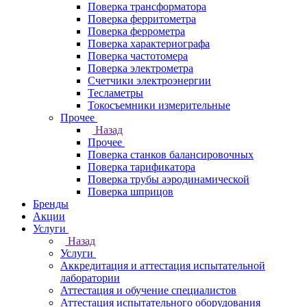
Поверка трансформатора
Поверка ферритометра
Поверка феррометра
Поверка характериографа
Поверка частотомера
Поверка электрометра
Счетчики электроэнергии
Тесламетры
Токосъемники измерительные
Прочее
Назад
Прочее
Поверка станков балансировочных
Поверка тарификатора
Поверка трубы аэродинамической
Поверка шприцов
Бренды
Акции
Услуги
Назад
Услуги
Аккредитация и аттестация испытательной
лаборатории
Аттестация и обучение специалистов
Аттестация испытательного оборудования