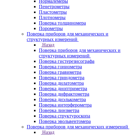
Нормалемеры
Пенетрометры
Пластометры
Плотномеры
Поверка толщиномера
Порометры
Поверка приборов для механических и
структурных измерений
Назад
Поверка приборов для механических и
структурных измерений
Поверка гистерезисографа
Поверка гониометра
Поверка гравиметра
Поверка гриндометра
Поверка дилатометра
Поверка диоптриметра
Поверка дифрактометра
Поверка диэлькометра
Поверка интерферометра
Поверка линзметра
Поверка структуроскопа
Поверка эвольвентомера
Поверка приборов для механических измерений
Назад