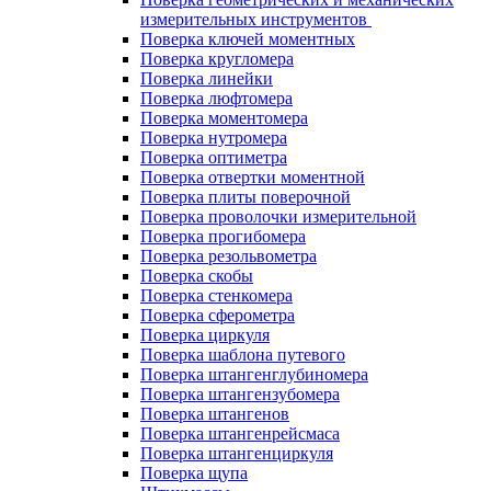
измерительных инструментов
Поверка ключей моментных
Поверка кругломера
Поверка линейки
Поверка люфтомера
Поверка моментомера
Поверка нутромера
Поверка оптиметра
Поверка отвертки моментной
Поверка плиты поверочной
Поверка проволочки измерительной
Поверка прогибомера
Поверка резольвометра
Поверка скобы
Поверка стенкомера
Поверка сферометра
Поверка циркуля
Поверка шаблона путевого
Поверка штангенглубиномера
Поверка штангензубомера
Поверка штангенов
Поверка штангенрейсмаса
Поверка штангенциркуля
Поверка щупа