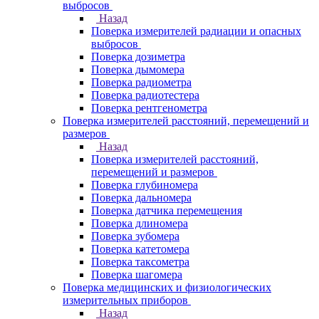
выбросов
Назад
Поверка измерителей радиации и опасных
выбросов
Поверка дозиметра
Поверка дымомера
Поверка радиометра
Поверка радиотестера
Поверка рентгенометра
Поверка измерителей расстояний, перемещений и
размеров
Назад
Поверка измерителей расстояний,
перемещений и размеров
Поверка глубиномера
Поверка дальномера
Поверка датчика перемещения
Поверка длиномера
Поверка зубомера
Поверка катетомера
Поверка таксометра
Поверка шагомера
Поверка медицинских и физиологических
измерительных приборов
Назад