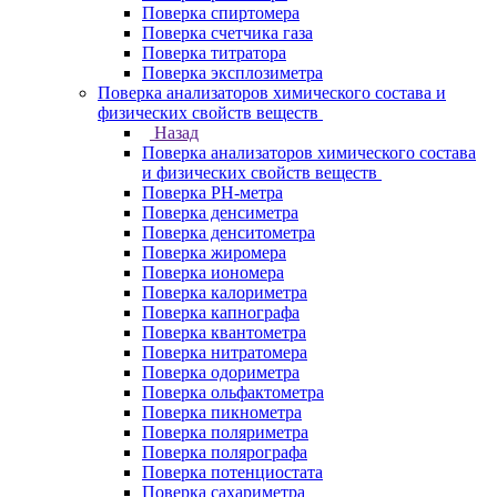
Поверка спиртомера
Поверка счетчика газа
Поверка титратора
Поверка эксплозиметра
Поверка анализаторов химического состава и
физических свойств веществ
Назад
Поверка анализаторов химического состава
и физических свойств веществ
Поверка PH-метра
Поверка денсиметра
Поверка денситометра
Поверка жиромера
Поверка иономера
Поверка калориметра
Поверка капнографа
Поверка квантометра
Поверка нитратомера
Поверка одориметра
Поверка ольфактометра
Поверка пикнометра
Поверка поляриметра
Поверка полярографа
Поверка потенциостата
Поверка сахариметра