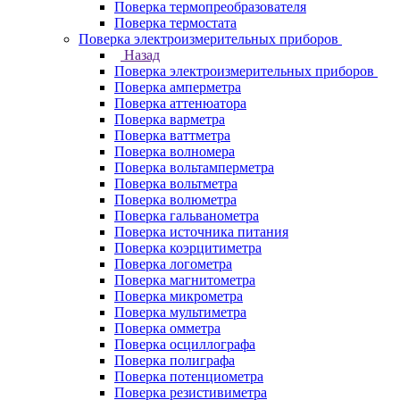
Поверка термопреобразователя
Поверка термостата
Поверка электроизмерительных приборов
Назад
Поверка электроизмерительных приборов
Поверка амперметра
Поверка аттенюатора
Поверка варметра
Поверка ваттметра
Поверка волномера
Поверка вольтамперметра
Поверка вольтметра
Поверка волюметра
Поверка гальванометра
Поверка источника питания
Поверка коэрцитиметра
Поверка логометра
Поверка магнитометра
Поверка микрометра
Поверка мультиметра
Поверка омметра
Поверка осциллографа
Поверка полиграфа
Поверка потенциометра
Поверка резистивиметра