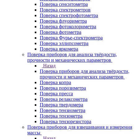
Поверка сенситометра
Поверка спектрометров
Поверка спектрофотометра
Поверка флуориметра
Поверка фотоколориметра
Поверка фотометра
Поверка Фурье-спектрометра
Поверка эллипсометра
Поверка яркомера
Поверка приборов для анализа твёрдости,
прочности и механических параметров
Назад
Поверка приборов для анализа твёрдости,
прочности и механических параметров
Поверка копра
Поверка порозиметра
Поверка пресса
Поверка релаксометра
Поверка твердомера
Поверка тензиометра
Поверка тензометра
Поверка тензорезистора
Поверка приборов для взвешивания и измерения
массы
Назад