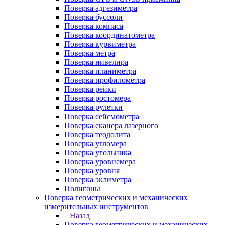
Поверка адгезиметра
Поверка буссоли
Поверка компаса
Поверка координатометра
Поверка курвиметра
Поверка метра
Поверка нивелира
Поверка планиметра
Поверка профилометра
Поверка рейки
Поверка ростомера
Поверка рулетки
Поверка сейсмометра
Поверка сканера лазерного
Поверка теодолита
Поверка угломера
Поверка угольника
Поверка уровнемера
Поверка уровня
Поверка эклиметра
Полигоны
Поверка геометрических и механических
измерительных инструментов
Назад
Поверка геометрических и механических