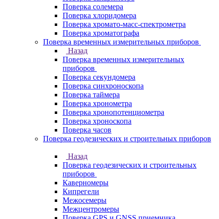
Поверка солемера
Поверка хлоридомера
Поверка хромато-масс-спектрометра
Поверка хроматографа
Поверка временных измерительных приборов
Назад
Поверка временных измерительных
приборов
Поверка секундомера
Поверка синхроноскопа
Поверка таймера
Поверка хронометра
Поверка хронопотенциометра
Поверка хроноскопа
Поверка часов
Поверка геодезических и строительных приборов
Назад
Поверка геодезических и строительных
приборов
Каверномеры
Кипрегели
Межосемеры
Межцентромеры
Поверка GPS и GNSS приемника