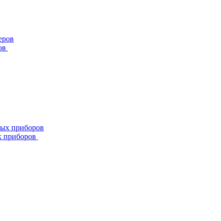
ов
х приборов