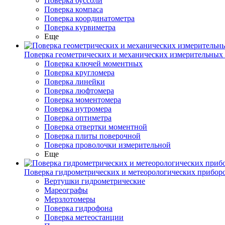
Поверка буссоли
Поверка компаса
Поверка координатометра
Поверка курвиметра
Еще
Поверка геометрических и механических измерительных
Поверка ключей моментных
Поверка кругломера
Поверка линейки
Поверка люфтомера
Поверка моментомера
Поверка нутромера
Поверка оптиметра
Поверка отвертки моментной
Поверка плиты поверочной
Поверка проволочки измерительной
Еще
Поверка гидрометрических и метеорологических прибор
Вертушки гидрометрические
Мареографы
Мерзлотомеры
Поверка гидрофона
Поверка метеостанции