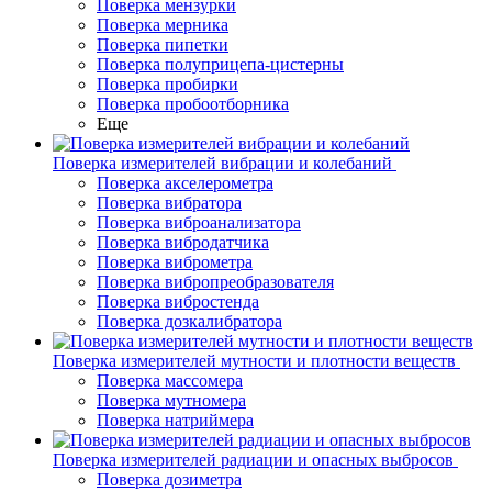
Поверка мензурки
Поверка мерника
Поверка пипетки
Поверка полуприцепа-цистерны
Поверка пробирки
Поверка пробоотборника
Еще
Поверка измерителей вибрации и колебаний
Поверка акселерометра
Поверка вибратора
Поверка виброанализатора
Поверка вибродатчика
Поверка виброметра
Поверка вибропреобразователя
Поверка вибростенда
Поверка дозкалибратора
Поверка измерителей мутности и плотности веществ
Поверка массомера
Поверка мутномера
Поверка натриймера
Поверка измерителей радиации и опасных выбросов
Поверка дозиметра