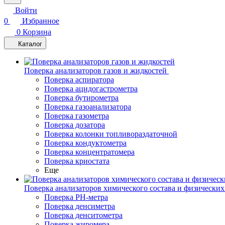
Войти
0
Избранное
0
Корзина
Каталог
Поверка анализаторов газов и жидкостей
Поверка аспиратора
Поверка ацидогастрометра
Поверка бутирометра
Поверка газоанализатора
Поверка газометра
Поверка дозатора
Поверка колонки топливораздаточной
Поверка кондуктометра
Поверка концентратомера
Поверка криостата
Еще
Поверка анализаторов химического состава и физических
Поверка PH-метра
Поверка денсиметра
Поверка денситометра
Поверка жиромера