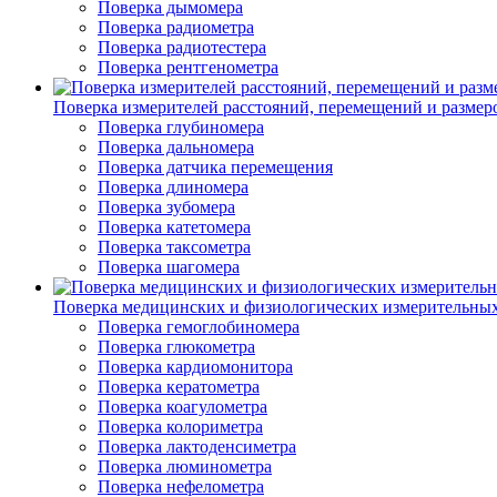
Поверка дымомера
Поверка радиометра
Поверка радиотестера
Поверка рентгенометра
Поверка измерителей расстояний, перемещений и размер
Поверка глубиномера
Поверка дальномера
Поверка датчика перемещения
Поверка длиномера
Поверка зубомера
Поверка катетомера
Поверка таксометра
Поверка шагомера
Поверка медицинских и физиологических измерительны
Поверка гемоглобиномера
Поверка глюкометра
Поверка кардиомонитора
Поверка кератометра
Поверка коагулометра
Поверка колориметра
Поверка лактоденсиметра
Поверка люминометра
Поверка нефелометра