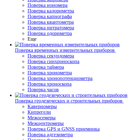
Поверка иономера
Поверка калориметра
Поверка капнографа
Поверка квантометра
Поверка нитратомера
Поверка одориметра
Еще
Поверка временных измерительных приборов
Поверка секундомера
Поверка синхроноскопа
Поверка таймера
Поверка хронометра
Поверка хронопотенциометра
Поверка хроноскопа
Поверка часов
Поверка геодезических и строительных приборов
Каверномеры
Кипрегели
Межосемеры
Межцентромеры
Поверка GPS и GNSS приемника
Поверка адгезиметра