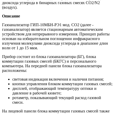
диоксида углерода в бинарных газовых смесях CO2/N2
(воздух).
Описание
Газоанализатор ГИП-10МБН-РЭ1 мод. СО2 (далее -
газоанализатор) является стационарным автоматическим
устройством для непрерывного измерения. Принцип работы
основан на избирательном поглощении инфракрасного
излучения молекулами диоксида углерода в диапазоне длин
волн от 1 до 15 мкм.
Прибор состоит из блока газоанализатора (БГ), блока
коммутации газовых смесей (БКГС) и персонального
компьютера. На передней панели блока газоанализатора
расположены:
световая индикация включения и наличия питания;
кнопки управления блоком коммутации газовых смесей;
дисплей, отображающий температуру оптики и
давление в рабочей кювете;
ротаметр, показывающий текущий расход газовой
смеси.
На лицевой панели блока коммутации газовых смесей также