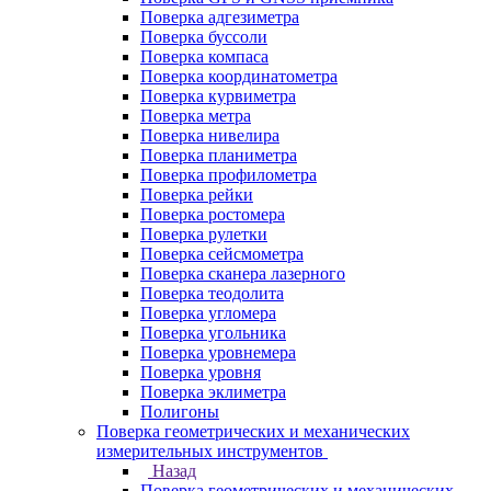
Поверка адгезиметра
Поверка буссоли
Поверка компаса
Поверка координатометра
Поверка курвиметра
Поверка метра
Поверка нивелира
Поверка планиметра
Поверка профилометра
Поверка рейки
Поверка ростомера
Поверка рулетки
Поверка сейсмометра
Поверка сканера лазерного
Поверка теодолита
Поверка угломера
Поверка угольника
Поверка уровнемера
Поверка уровня
Поверка эклиметра
Полигоны
Поверка геометрических и механических
измерительных инструментов
Назад
Поверка геометрических и механических