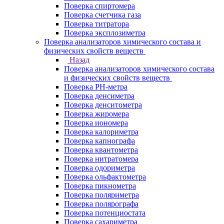
Поверка спиртомера
Поверка счетчика газа
Поверка титратора
Поверка эксплозиметра
Поверка анализаторов химического состава и
физических свойств веществ
Назад
Поверка анализаторов химического состава
и физических свойств веществ
Поверка PH-метра
Поверка денсиметра
Поверка денситометра
Поверка жиромера
Поверка иономера
Поверка калориметра
Поверка капнографа
Поверка квантометра
Поверка нитратомера
Поверка одориметра
Поверка ольфактометра
Поверка пикнометра
Поверка поляриметра
Поверка полярографа
Поверка потенциостата
Поверка сахариметра