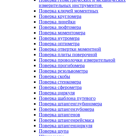
измерительных инструментов
Поверка ключей моментных
Поверка кругломера
Поверка линейки
Поверка люфтомера
Поверка моментомера
Поверка нутромера
Поверка оптиметра
Поверка отвертки моментной
Поверка плиты поверочной
Поверка проволочки измерительной
Поверка прогибомера
Поверка резольвометра
Поверка скобы
Поверка стенкомера
Поверка сферометра
Поверка циркуля
Поверка шаблона путевого
Поверка штангенглубиномера
Поверка штангензубомера
Поверка штангенов
Поверка штангенрейсмаса
Поверка штангенциркуля
Поверка щупа