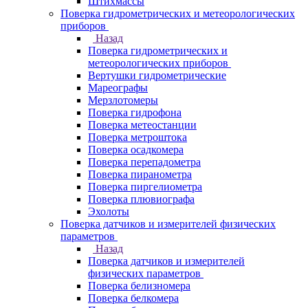
Штихмассы
Поверка гидрометрических и метеорологических
приборов
Назад
Поверка гидрометрических и
метеорологических приборов
Вертушки гидрометрические
Мареографы
Мерзлотомеры
Поверка гидрофона
Поверка метеостанции
Поверка метроштока
Поверка осадкомера
Поверка перепадометра
Поверка пиранометра
Поверка пиргелиометра
Поверка плювиографа
Эхолоты
Поверка датчиков и измерителей физических
параметров
Назад
Поверка датчиков и измерителей
физических параметров
Поверка белизномера
Поверка белкомера