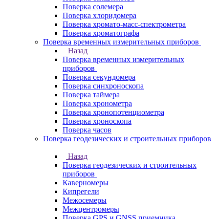
Поверка солемера
Поверка хлоридомера
Поверка хромато-масс-спектрометра
Поверка хроматографа
Поверка временных измерительных приборов
Назад
Поверка временных измерительных
приборов
Поверка секундомера
Поверка синхроноскопа
Поверка таймера
Поверка хронометра
Поверка хронопотенциометра
Поверка хроноскопа
Поверка часов
Поверка геодезических и строительных приборов
Назад
Поверка геодезических и строительных
приборов
Каверномеры
Кипрегели
Межосемеры
Межцентромеры
Поверка GPS и GNSS приемника