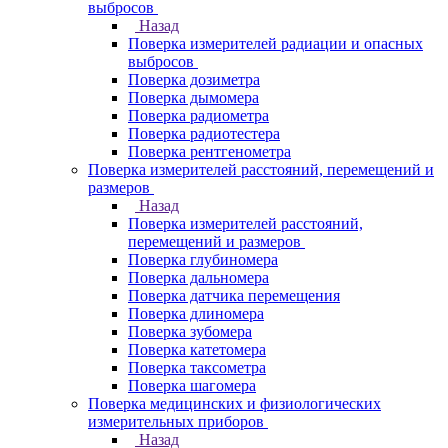
выбросов
Назад
Поверка измерителей радиации и опасных
выбросов
Поверка дозиметра
Поверка дымомера
Поверка радиометра
Поверка радиотестера
Поверка рентгенометра
Поверка измерителей расстояний, перемещений и
размеров
Назад
Поверка измерителей расстояний,
перемещений и размеров
Поверка глубиномера
Поверка дальномера
Поверка датчика перемещения
Поверка длиномера
Поверка зубомера
Поверка катетомера
Поверка таксометра
Поверка шагомера
Поверка медицинских и физиологических
измерительных приборов
Назад