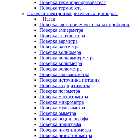
Поверка термопреобразователя
Поверка термостата
Поверка электроизмерительных приборов
Назад
Поверка электроизмерительных приборов
Поверка амперметра
Поверка аттенюатора
Поверка варметра
Поверка ваттметра
Поверка волномера
Поверка вольтамперметра
Поверка вольтметра
Поверка волюметра
Поверка гальванометра
Поверка источника питания
Поверка коэрцитиметра
Поверка логометра
Поверка магнитометра
Поверка микрометра
Поверка мультиметра
Поверка омметра
Поверка осциллографа
Поверка полиграфа
Поверка потенциометра
Поверка резистивиметра