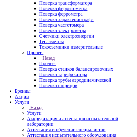
Поверка трансформатора
Поверка ферритометра
Поверка феррометра
Поверка характериографа
Поверка частотомера
Поверка электрометра
Счетчики электроэнергии
Тесламетры
Токосъемники измерительные
Прочее
Назад
Прочее
Поверка станков балансировочных
Поверка тарификатора
Поверка трубы аэродинамической
Поверка шприцов
Бренды
Акции
Услуги
Назад
Услуги
Аккредитация и аттестация испытательной
лаборатории
Аттестация и обучение специалистов
Аттестация испытательного оборудования