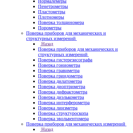
Нормалемеры
Пенетрометры
Пластометры
Плотномеры
Поверка толщиномера
Порометры
Поверка приборов для механических и
структурных измерений
Назад
Поверка приборов для механических и
структурных измерений
Поверка гистерезисографа
Поверка гониометра
Поверка гравиметра
Поверка гриндометра
Поверка дилатометра
Поверка диоптриметра
Поверка дифрактометра
Поверка диэлькометра
Поверка интерферометра
Поверка линзметра
Поверка структуроскопа
Поверка эвольвентомера
Поверка приборов для механических измерений
Назад