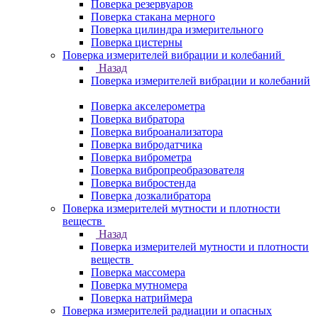
Поверка резервуаров
Поверка стакана мерного
Поверка цилиндра измерительного
Поверка цистерны
Поверка измерителей вибрации и колебаний
Назад
Поверка измерителей вибрации и колебаний
Поверка акселерометра
Поверка вибратора
Поверка виброанализатора
Поверка вибродатчика
Поверка виброметра
Поверка вибропреобразователя
Поверка вибростенда
Поверка дозкалибратора
Поверка измерителей мутности и плотности
веществ
Назад
Поверка измерителей мутности и плотности
веществ
Поверка массомера
Поверка мутномера
Поверка натриймера
Поверка измерителей радиации и опасных