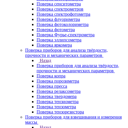
Поверка сенситометра
Поверка спектрометров
Поверка спектрофотометра
Поверка флуориметра
Поверка фотоколориметра
Поверка фотометра
Поверка Фурье-спектрометра
Поверка эллипсометра
Поверка яркомера
Поверка приборов для анализа твёрдости,
прочности и механических параметров
Назад
Поверка приборов для анализа твёрдости,
прочности и механических параметров
Поверка копра
Поверка порозиметра
Поверка пресса
Поверка релаксометра
Поверка твердомера
Поверка тензиометра
Поверка тензометра
Поверка тензорезистора
Поверка приборов для взвешивания и измерения
массы
Назад