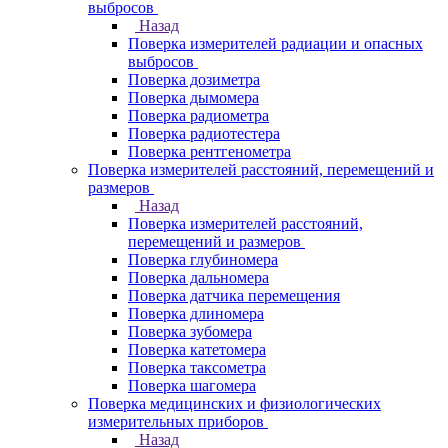
выбросов
Назад
Поверка измерителей радиации и опасных
выбросов
Поверка дозиметра
Поверка дымомера
Поверка радиометра
Поверка радиотестера
Поверка рентгенометра
Поверка измерителей расстояний, перемещений и
размеров
Назад
Поверка измерителей расстояний,
перемещений и размеров
Поверка глубиномера
Поверка дальномера
Поверка датчика перемещения
Поверка длиномера
Поверка зубомера
Поверка катетомера
Поверка таксометра
Поверка шагомера
Поверка медицинских и физиологических
измерительных приборов
Назад