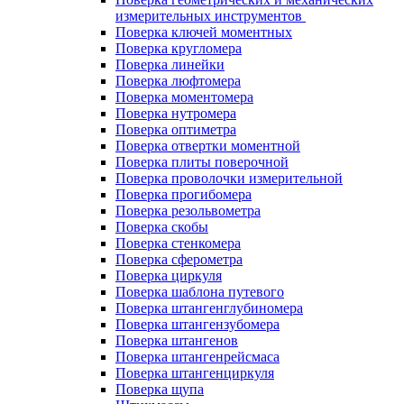
измерительных инструментов
Поверка ключей моментных
Поверка кругломера
Поверка линейки
Поверка люфтомера
Поверка моментомера
Поверка нутромера
Поверка оптиметра
Поверка отвертки моментной
Поверка плиты поверочной
Поверка проволочки измерительной
Поверка прогибомера
Поверка резольвометра
Поверка скобы
Поверка стенкомера
Поверка сферометра
Поверка циркуля
Поверка шаблона путевого
Поверка штангенглубиномера
Поверка штангензубомера
Поверка штангенов
Поверка штангенрейсмаса
Поверка штангенциркуля
Поверка щупа