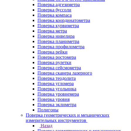
Поверка адгезиметра
Поверка буссоли
Поверка компаса
Поверка координатометра
Поверка курвиметра
Поверка метра
Поверка нивелира
Поверка планиметра
Поверка профилометра
Поверка рейки
Поверка ростомера
Поверка рулетки
Поверка сейсмометра
Поверка сканера лазерного
Поверка теодолита
Поверка угломера
Поверка угольника
Поверка уровнемера
Поверка уровня
Поверка эклиметра
Полигоны
Поверка геометрических и механических
измерительных инструментов
Назад
Поверка геометрических и механических