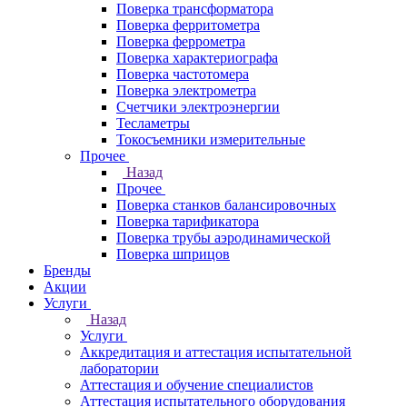
Поверка трансформатора
Поверка ферритометра
Поверка феррометра
Поверка характериографа
Поверка частотомера
Поверка электрометра
Счетчики электроэнергии
Тесламетры
Токосъемники измерительные
Прочее
Назад
Прочее
Поверка станков балансировочных
Поверка тарификатора
Поверка трубы аэродинамической
Поверка шприцов
Бренды
Акции
Услуги
Назад
Услуги
Аккредитация и аттестация испытательной
лаборатории
Аттестация и обучение специалистов
Аттестация испытательного оборудования