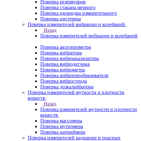
Поверка резервуаров
Поверка стакана мерного
Поверка цилиндра измерительного
Поверка цистерны
Поверка измерителей вибрации и колебаний
Назад
Поверка измерителей вибрации и колебаний
Поверка акселерометра
Поверка вибратора
Поверка виброанализатора
Поверка вибродатчика
Поверка виброметра
Поверка вибропреобразователя
Поверка вибростенда
Поверка дозкалибратора
Поверка измерителей мутности и плотности
веществ
Назад
Поверка измерителей мутности и плотности
веществ
Поверка массомера
Поверка мутномера
Поверка натриймера
Поверка измерителей радиации и опасных