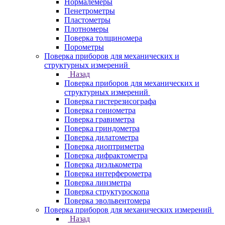
Нормалемеры
Пенетрометры
Пластометры
Плотномеры
Поверка толщиномера
Порометры
Поверка приборов для механических и
структурных измерений
Назад
Поверка приборов для механических и
структурных измерений
Поверка гистерезисографа
Поверка гониометра
Поверка гравиметра
Поверка гриндометра
Поверка дилатометра
Поверка диоптриметра
Поверка дифрактометра
Поверка диэлькометра
Поверка интерферометра
Поверка линзметра
Поверка структуроскопа
Поверка эвольвентомера
Поверка приборов для механических измерений
Назад