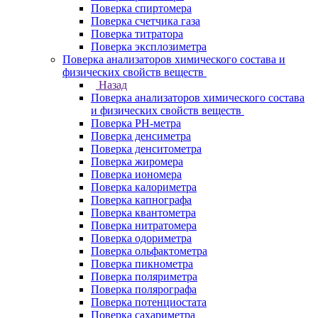
Поверка спиртомера
Поверка счетчика газа
Поверка титратора
Поверка эксплозиметра
Поверка анализаторов химического состава и
физических свойств веществ
Назад
Поверка анализаторов химического состава
и физических свойств веществ
Поверка PH-метра
Поверка денсиметра
Поверка денситометра
Поверка жиромера
Поверка иономера
Поверка калориметра
Поверка капнографа
Поверка квантометра
Поверка нитратомера
Поверка одориметра
Поверка ольфактометра
Поверка пикнометра
Поверка поляриметра
Поверка полярографа
Поверка потенциостата
Поверка сахариметра