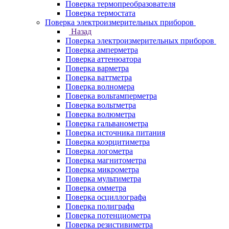
Поверка термопреобразователя
Поверка термостата
Поверка электроизмерительных приборов
Назад
Поверка электроизмерительных приборов
Поверка амперметра
Поверка аттенюатора
Поверка варметра
Поверка ваттметра
Поверка волномера
Поверка вольтамперметра
Поверка вольтметра
Поверка волюметра
Поверка гальванометра
Поверка источника питания
Поверка коэрцитиметра
Поверка логометра
Поверка магнитометра
Поверка микрометра
Поверка мультиметра
Поверка омметра
Поверка осциллографа
Поверка полиграфа
Поверка потенциометра
Поверка резистивиметра