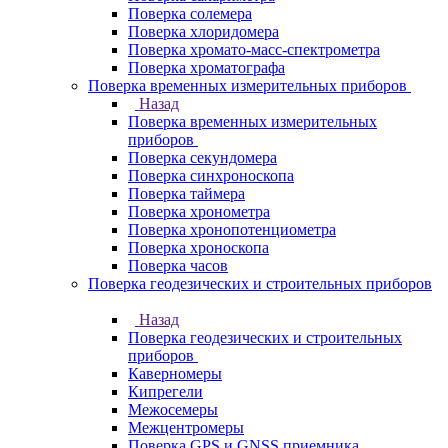
Поверка солемера
Поверка хлоридомера
Поверка хромато-масс-спектрометра
Поверка хроматографа
Поверка временных измерительных приборов
Назад
Поверка временных измерительных
приборов
Поверка секундомера
Поверка синхроноскопа
Поверка таймера
Поверка хронометра
Поверка хронопотенциометра
Поверка хроноскопа
Поверка часов
Поверка геодезических и строительных приборов
Назад
Поверка геодезических и строительных
приборов
Каверномеры
Кипрегели
Межосемеры
Межцентромеры
Поверка GPS и GNSS приемника