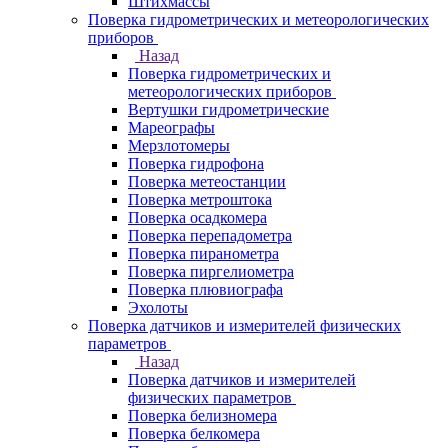
Штихмассы
Поверка гидрометрических и метеорологических
приборов
Назад
Поверка гидрометрических и
метеорологических приборов
Вертушки гидрометрические
Мареографы
Мерзлотомеры
Поверка гидрофона
Поверка метеостанции
Поверка метроштока
Поверка осадкомера
Поверка перепадометра
Поверка пиранометра
Поверка пиргелиометра
Поверка плювиографа
Эхолоты
Поверка датчиков и измерителей физических
параметров
Назад
Поверка датчиков и измерителей
физических параметров
Поверка белизномера
Поверка белкомера