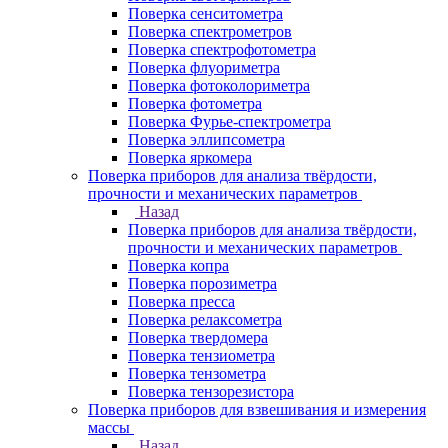
Поверка сенситометра
Поверка спектрометров
Поверка спектрофотометра
Поверка флуориметра
Поверка фотоколориметра
Поверка фотометра
Поверка Фурье-спектрометра
Поверка эллипсометра
Поверка яркомера
Поверка приборов для анализа твёрдости,
прочности и механических параметров
Назад
Поверка приборов для анализа твёрдости,
прочности и механических параметров
Поверка копра
Поверка порозиметра
Поверка пресса
Поверка релаксометра
Поверка твердомера
Поверка тензиометра
Поверка тензометра
Поверка тензорезистора
Поверка приборов для взвешивания и измерения
массы
Назад