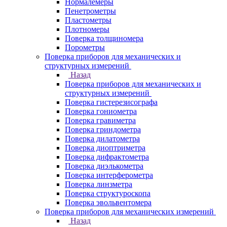
Нормалемеры
Пенетрометры
Пластометры
Плотномеры
Поверка толщиномера
Порометры
Поверка приборов для механических и
структурных измерений
Назад
Поверка приборов для механических и
структурных измерений
Поверка гистерезисографа
Поверка гониометра
Поверка гравиметра
Поверка гриндометра
Поверка дилатометра
Поверка диоптриметра
Поверка дифрактометра
Поверка диэлькометра
Поверка интерферометра
Поверка линзметра
Поверка структуроскопа
Поверка эвольвентомера
Поверка приборов для механических измерений
Назад