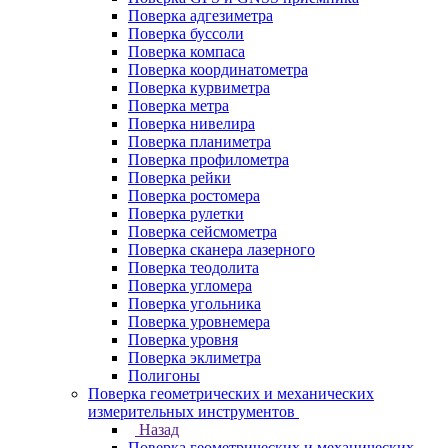
Поверка адгезиметра
Поверка буссоли
Поверка компаса
Поверка координатометра
Поверка курвиметра
Поверка метра
Поверка нивелира
Поверка планиметра
Поверка профилометра
Поверка рейки
Поверка ростомера
Поверка рулетки
Поверка сейсмометра
Поверка сканера лазерного
Поверка теодолита
Поверка угломера
Поверка угольника
Поверка уровнемера
Поверка уровня
Поверка эклиметра
Полигоны
Поверка геометрических и механических
измерительных инструментов
Назад
Поверка геометрических и механических