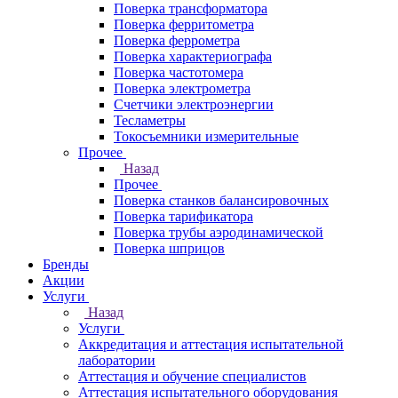
Поверка трансформатора
Поверка ферритометра
Поверка феррометра
Поверка характериографа
Поверка частотомера
Поверка электрометра
Счетчики электроэнергии
Тесламетры
Токосъемники измерительные
Прочее
Назад
Прочее
Поверка станков балансировочных
Поверка тарификатора
Поверка трубы аэродинамической
Поверка шприцов
Бренды
Акции
Услуги
Назад
Услуги
Аккредитация и аттестация испытательной
лаборатории
Аттестация и обучение специалистов
Аттестация испытательного оборудования