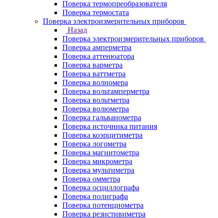
Поверка термопреобразователя
Поверка термостата
Поверка электроизмерительных приборов
Назад
Поверка электроизмерительных приборов
Поверка амперметра
Поверка аттенюатора
Поверка варметра
Поверка ваттметра
Поверка волномера
Поверка вольтамперметра
Поверка вольтметра
Поверка волюметра
Поверка гальванометра
Поверка источника питания
Поверка коэрцитиметра
Поверка логометра
Поверка магнитометра
Поверка микрометра
Поверка мультиметра
Поверка омметра
Поверка осциллографа
Поверка полиграфа
Поверка потенциометра
Поверка резистивиметра