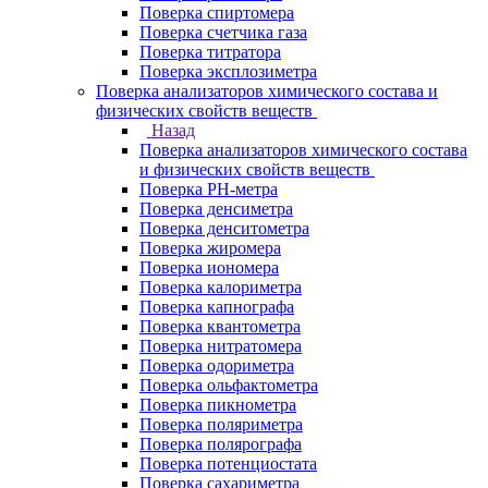
Поверка спиртомера
Поверка счетчика газа
Поверка титратора
Поверка эксплозиметра
Поверка анализаторов химического состава и
физических свойств веществ
Назад
Поверка анализаторов химического состава
и физических свойств веществ
Поверка PH-метра
Поверка денсиметра
Поверка денситометра
Поверка жиромера
Поверка иономера
Поверка калориметра
Поверка капнографа
Поверка квантометра
Поверка нитратомера
Поверка одориметра
Поверка ольфактометра
Поверка пикнометра
Поверка поляриметра
Поверка полярографа
Поверка потенциостата
Поверка сахариметра