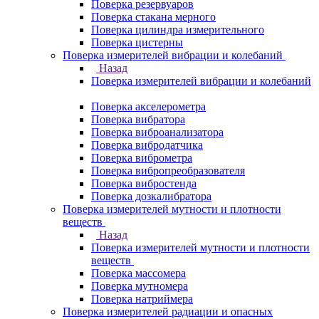
Поверка резервуаров
Поверка стакана мерного
Поверка цилиндра измерительного
Поверка цистерны
Поверка измерителей вибрации и колебаний
Назад
Поверка измерителей вибрации и колебаний
Поверка акселерометра
Поверка вибратора
Поверка виброанализатора
Поверка вибродатчика
Поверка виброметра
Поверка вибропреобразователя
Поверка вибростенда
Поверка дозкалибратора
Поверка измерителей мутности и плотности
веществ
Назад
Поверка измерителей мутности и плотности
веществ
Поверка массомера
Поверка мутномера
Поверка натриймера
Поверка измерителей радиации и опасных