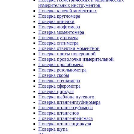
измерительных инструментов
Поверка ключей моментных
Поверка кругломера
Поверка линейки
Поверка люфтомера
Поверка моментомера
Поверка нутромера
Поверка оптиметра
Поверка отвертки моментной
Поверка плиты поверочной
Поверка проволочки измерительной
Поверка прогибомера
Поверка резольвометра
Поверка скобы
Поверка стенкомера
Поверка сферометра
Поверка циркуля
Поверка шаблона путевого
Поверка штангенглубиномера
Поверка штангензубомера
Поверка штангенов
Поверка штангенрейсмаса
Поверка штангенциркуля
Поверка щупа