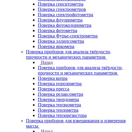
Поверка сенситометра
Поверка спектрометров
Поверка спектрофотометра
Поверка флуориметра
Поверка фотоколориметра
Поверка фотометра
Поверка Фурье-спектрометра
Поверка эллипсометра
Поверка яркомера
Поверка приборов для анализа твёрдости,
прочности и механических параметров
Назад
Поверка приборов для анализа твёрдости,
прочности и механических параметров
Поверка копра
Поверка порозиметра
Поверка пресса
Поверка релаксометра
Поверка твердомера
Поверка тензиометра
Поверка тензометра
Поверка тензорезистора
Поверка приборов для взвешивания и измерения
массы
Назад