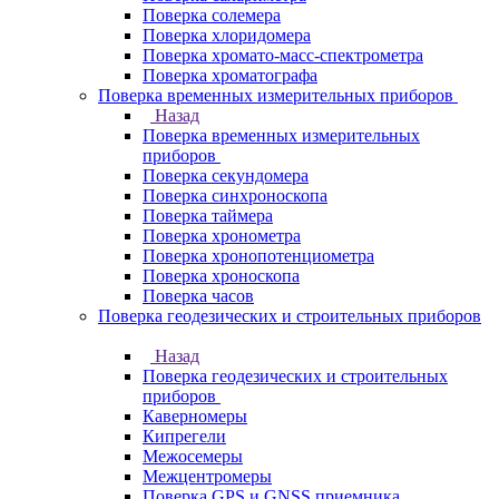
Поверка солемера
Поверка хлоридомера
Поверка хромато-масс-спектрометра
Поверка хроматографа
Поверка временных измерительных приборов
Назад
Поверка временных измерительных
приборов
Поверка секундомера
Поверка синхроноскопа
Поверка таймера
Поверка хронометра
Поверка хронопотенциометра
Поверка хроноскопа
Поверка часов
Поверка геодезических и строительных приборов
Назад
Поверка геодезических и строительных
приборов
Каверномеры
Кипрегели
Межосемеры
Межцентромеры
Поверка GPS и GNSS приемника