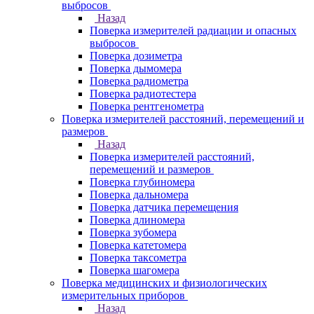
выбросов
Назад
Поверка измерителей радиации и опасных
выбросов
Поверка дозиметра
Поверка дымомера
Поверка радиометра
Поверка радиотестера
Поверка рентгенометра
Поверка измерителей расстояний, перемещений и
размеров
Назад
Поверка измерителей расстояний,
перемещений и размеров
Поверка глубиномера
Поверка дальномера
Поверка датчика перемещения
Поверка длиномера
Поверка зубомера
Поверка катетомера
Поверка таксометра
Поверка шагомера
Поверка медицинских и физиологических
измерительных приборов
Назад