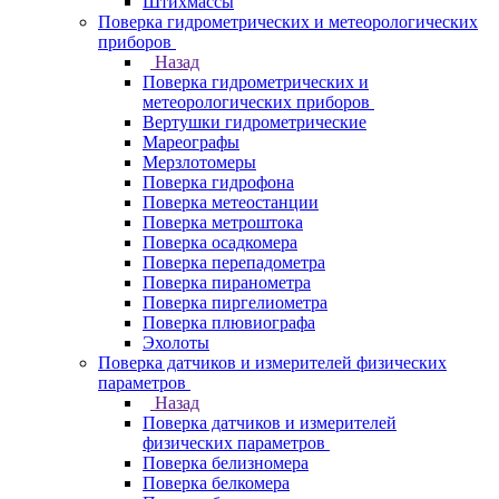
Штихмассы
Поверка гидрометрических и метеорологических
приборов
Назад
Поверка гидрометрических и
метеорологических приборов
Вертушки гидрометрические
Мареографы
Мерзлотомеры
Поверка гидрофона
Поверка метеостанции
Поверка метроштока
Поверка осадкомера
Поверка перепадометра
Поверка пиранометра
Поверка пиргелиометра
Поверка плювиографа
Эхолоты
Поверка датчиков и измерителей физических
параметров
Назад
Поверка датчиков и измерителей
физических параметров
Поверка белизномера
Поверка белкомера