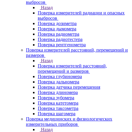
выбросов
Назад
Поверка измерителей радиации и опасных
выбросов
Поверка дозиметра
Поверка дымомера
Поверка радиометра
Поверка радиотестера
Поверка рентгенометра
Поверка измерителей расстояний, перемещений и
размеров
Назад
Поверка измерителей расстояний,
перемещений и размеров
Поверка глубиномера
Поверка дальномера
Поверка датчика перемещения
Поверка длиномера
Поверка зубомера
Поверка катетомера
Поверка таксометра
Поверка шагомера
Поверка медицинских и физиологических
измерительных приборов
Назад