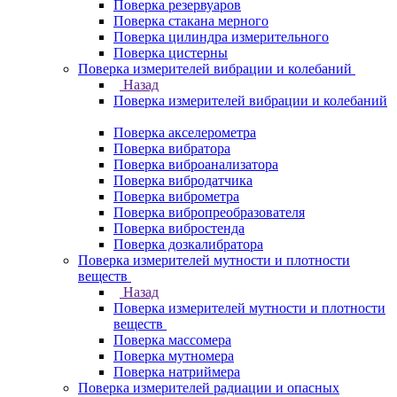
Поверка резервуаров
Поверка стакана мерного
Поверка цилиндра измерительного
Поверка цистерны
Поверка измерителей вибрации и колебаний
Назад
Поверка измерителей вибрации и колебаний
Поверка акселерометра
Поверка вибратора
Поверка виброанализатора
Поверка вибродатчика
Поверка виброметра
Поверка вибропреобразователя
Поверка вибростенда
Поверка дозкалибратора
Поверка измерителей мутности и плотности
веществ
Назад
Поверка измерителей мутности и плотности
веществ
Поверка массомера
Поверка мутномера
Поверка натриймера
Поверка измерителей радиации и опасных