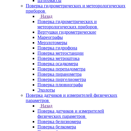
Штихмассы
Поверка гидрометрических и метеорологических
приборов
Назад
Поверка гидрометрических и
метеорологических приборов
Вертушки гидрометрические
Мареографы
Мерзлотомеры
Поверка гидрофона
Поверка метеостанции
Поверка метроштока
Поверка осадкомера
Поверка перепадометра
Поверка пиранометра
Поверка пиргелиометра
Поверка плювиографа
Эхолоты
Поверка датчиков и измерителей физических
параметров
Назад
Поверка датчиков и измерителей
физических параметров
Поверка белизномера
Поверка белкомера