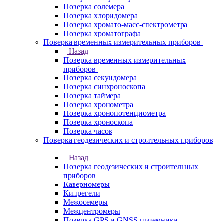
Поверка солемера
Поверка хлоридомера
Поверка хромато-масс-спектрометра
Поверка хроматографа
Поверка временных измерительных приборов
Назад
Поверка временных измерительных
приборов
Поверка секундомера
Поверка синхроноскопа
Поверка таймера
Поверка хронометра
Поверка хронопотенциометра
Поверка хроноскопа
Поверка часов
Поверка геодезических и строительных приборов
Назад
Поверка геодезических и строительных
приборов
Каверномеры
Кипрегели
Межосемеры
Межцентромеры
Поверка GPS и GNSS приемника