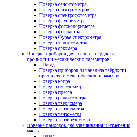
Поверка сенситометра
Поверка спектрометров
Поверка спектрофотометра
Поверка флуориметра
Поверка фотоколориметра
Поверка фотометра
Поверка Фурье-спектрометра
Поверка эллипсометра
Поверка яркомера
Поверка приборов для анализа твёрдости,
прочности и механических параметров
Назад
Поверка приборов для анализа твёрдости,
прочности и механических параметров
Поверка копра
Поверка порозиметра
Поверка пресса
Поверка релаксометра
Поверка твердомера
Поверка тензиометра
Поверка тензометра
Поверка тензорезистора
Поверка приборов для взвешивания и измерения
массы
Назад