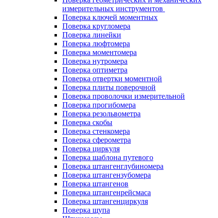
измерительных инструментов
Поверка ключей моментных
Поверка кругломера
Поверка линейки
Поверка люфтомера
Поверка моментомера
Поверка нутромера
Поверка оптиметра
Поверка отвертки моментной
Поверка плиты поверочной
Поверка проволочки измерительной
Поверка прогибомера
Поверка резольвометра
Поверка скобы
Поверка стенкомера
Поверка сферометра
Поверка циркуля
Поверка шаблона путевого
Поверка штангенглубиномера
Поверка штангензубомера
Поверка штангенов
Поверка штангенрейсмаса
Поверка штангенциркуля
Поверка щупа