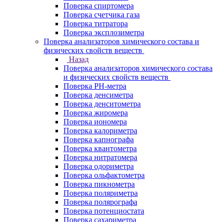
Поверка спиртомера
Поверка счетчика газа
Поверка титратора
Поверка эксплозиметра
Поверка анализаторов химического состава и
физических свойств веществ
Назад
Поверка анализаторов химического состава
и физических свойств веществ
Поверка PH-метра
Поверка денсиметра
Поверка денситометра
Поверка жиромера
Поверка иономера
Поверка калориметра
Поверка капнографа
Поверка квантометра
Поверка нитратомера
Поверка одориметра
Поверка ольфактометра
Поверка пикнометра
Поверка поляриметра
Поверка полярографа
Поверка потенциостата
Поверка сахариметра