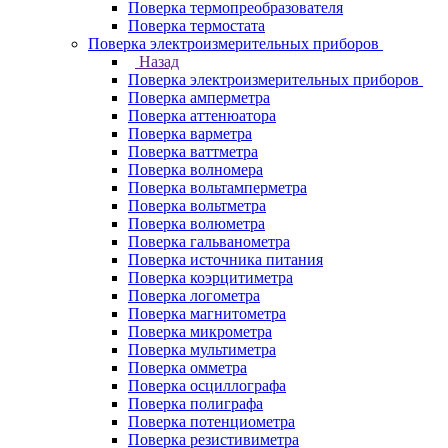
Поверка термопреобразователя
Поверка термостата
Поверка электроизмерительных приборов
Назад
Поверка электроизмерительных приборов
Поверка амперметра
Поверка аттенюатора
Поверка варметра
Поверка ваттметра
Поверка волномера
Поверка вольтамперметра
Поверка вольтметра
Поверка волюметра
Поверка гальванометра
Поверка источника питания
Поверка коэрцитиметра
Поверка логометра
Поверка магнитометра
Поверка микрометра
Поверка мультиметра
Поверка омметра
Поверка осциллографа
Поверка полиграфа
Поверка потенциометра
Поверка резистивиметра