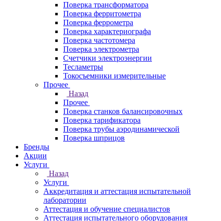
Поверка трансформатора
Поверка ферритометра
Поверка феррометра
Поверка характериографа
Поверка частотомера
Поверка электрометра
Счетчики электроэнергии
Тесламетры
Токосъемники измерительные
Прочее
Назад
Прочее
Поверка станков балансировочных
Поверка тарификатора
Поверка трубы аэродинамической
Поверка шприцов
Бренды
Акции
Услуги
Назад
Услуги
Аккредитация и аттестация испытательной
лаборатории
Аттестация и обучение специалистов
Аттестация испытательного оборудования