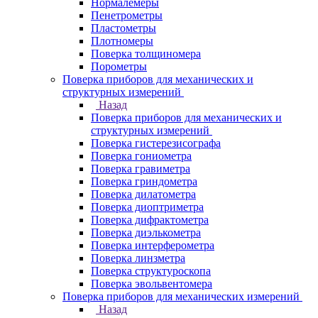
Нормалемеры
Пенетрометры
Пластометры
Плотномеры
Поверка толщиномера
Порометры
Поверка приборов для механических и
структурных измерений
Назад
Поверка приборов для механических и
структурных измерений
Поверка гистерезисографа
Поверка гониометра
Поверка гравиметра
Поверка гриндометра
Поверка дилатометра
Поверка диоптриметра
Поверка дифрактометра
Поверка диэлькометра
Поверка интерферометра
Поверка линзметра
Поверка структуроскопа
Поверка эвольвентомера
Поверка приборов для механических измерений
Назад