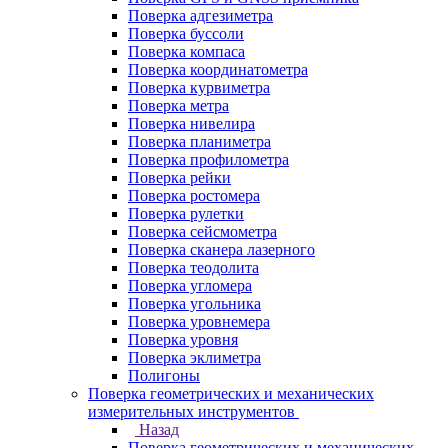
Поверка адгезиметра
Поверка буссоли
Поверка компаса
Поверка координатометра
Поверка курвиметра
Поверка метра
Поверка нивелира
Поверка планиметра
Поверка профилометра
Поверка рейки
Поверка ростомера
Поверка рулетки
Поверка сейсмометра
Поверка сканера лазерного
Поверка теодолита
Поверка угломера
Поверка угольника
Поверка уровнемера
Поверка уровня
Поверка эклиметра
Полигоны
Поверка геометрических и механических
измерительных инструментов
Назад
Поверка геометрических и механических