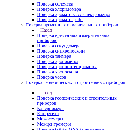
Поверка солемера
Поверка хлоридомера
Поверка хромато-масс-спектрометра
Поверка хроматографа
Поверка временных измерительных приборов
Назад
Поверка временных измерительных
приборов
Поверка секундомера
Поверка синхроноскопа
Поверка таймера
Поверка хронометра
Поверка хронопотенциометра
Поверка хроноскопа
Поверка часов
Поверка геодезических и строительных приборов
Назад
Поверка геодезических и строительных
приборов
Каверномеры
Кипрегели
Межосемеры
Межцентромеры
Поверка GPS и GNSS приемника