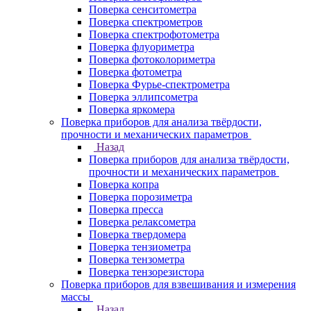
Поверка сенситометра
Поверка спектрометров
Поверка спектрофотометра
Поверка флуориметра
Поверка фотоколориметра
Поверка фотометра
Поверка Фурье-спектрометра
Поверка эллипсометра
Поверка яркомера
Поверка приборов для анализа твёрдости,
прочности и механических параметров
Назад
Поверка приборов для анализа твёрдости,
прочности и механических параметров
Поверка копра
Поверка порозиметра
Поверка пресса
Поверка релаксометра
Поверка твердомера
Поверка тензиометра
Поверка тензометра
Поверка тензорезистора
Поверка приборов для взвешивания и измерения
массы
Назад