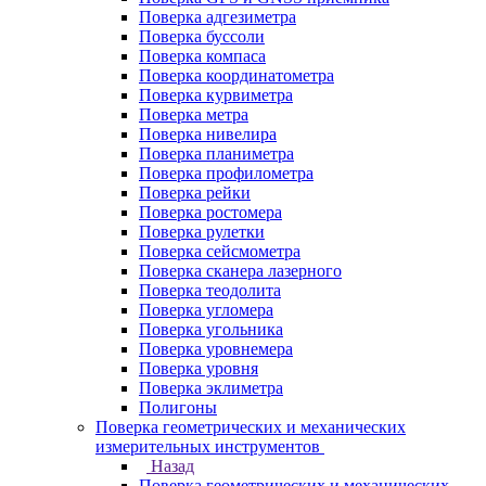
Поверка адгезиметра
Поверка буссоли
Поверка компаса
Поверка координатометра
Поверка курвиметра
Поверка метра
Поверка нивелира
Поверка планиметра
Поверка профилометра
Поверка рейки
Поверка ростомера
Поверка рулетки
Поверка сейсмометра
Поверка сканера лазерного
Поверка теодолита
Поверка угломера
Поверка угольника
Поверка уровнемера
Поверка уровня
Поверка эклиметра
Полигоны
Поверка геометрических и механических
измерительных инструментов
Назад
Поверка геометрических и механических