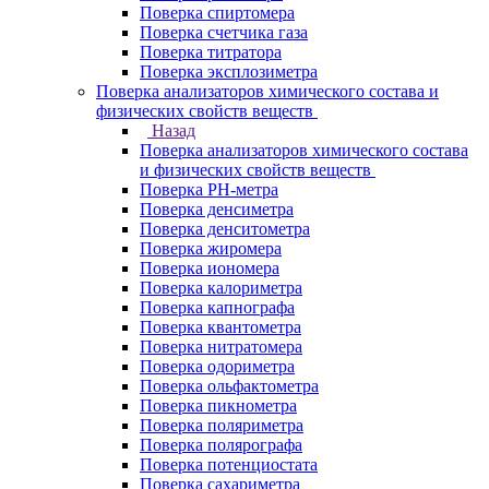
Поверка спиртомера
Поверка счетчика газа
Поверка титратора
Поверка эксплозиметра
Поверка анализаторов химического состава и
физических свойств веществ
Назад
Поверка анализаторов химического состава
и физических свойств веществ
Поверка PH-метра
Поверка денсиметра
Поверка денситометра
Поверка жиромера
Поверка иономера
Поверка калориметра
Поверка капнографа
Поверка квантометра
Поверка нитратомера
Поверка одориметра
Поверка ольфактометра
Поверка пикнометра
Поверка поляриметра
Поверка полярографа
Поверка потенциостата
Поверка сахариметра