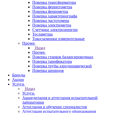
Поверка трансформатора
Поверка ферритометра
Поверка феррометра
Поверка характериографа
Поверка частотомера
Поверка электрометра
Счетчики электроэнергии
Тесламетры
Токосъемники измерительные
Прочее
Назад
Прочее
Поверка станков балансировочных
Поверка тарификатора
Поверка трубы аэродинамической
Поверка шприцов
Бренды
Акции
Услуги
Назад
Услуги
Аккредитация и аттестация испытательной
лаборатории
Аттестация и обучение специалистов
Аттестация испытательного оборудования