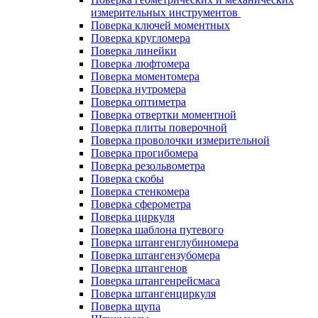
измерительных инструментов
Поверка ключей моментных
Поверка кругломера
Поверка линейки
Поверка люфтомера
Поверка моментомера
Поверка нутромера
Поверка оптиметра
Поверка отвертки моментной
Поверка плиты поверочной
Поверка проволочки измерительной
Поверка прогибомера
Поверка резольвометра
Поверка скобы
Поверка стенкомера
Поверка сферометра
Поверка циркуля
Поверка шаблона путевого
Поверка штангенглубиномера
Поверка штангензубомера
Поверка штангенов
Поверка штангенрейсмаса
Поверка штангенциркуля
Поверка щупа