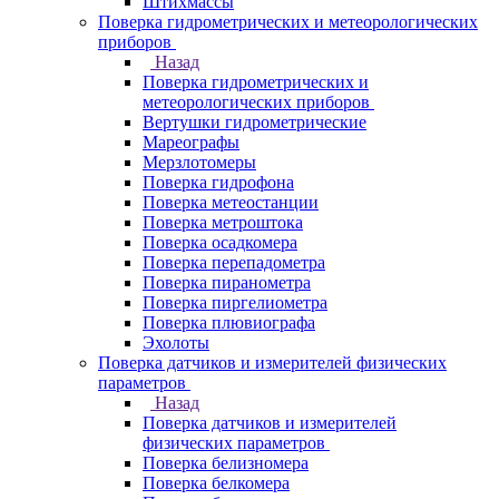
Штихмассы
Поверка гидрометрических и метеорологических
приборов
Назад
Поверка гидрометрических и
метеорологических приборов
Вертушки гидрометрические
Мареографы
Мерзлотомеры
Поверка гидрофона
Поверка метеостанции
Поверка метроштока
Поверка осадкомера
Поверка перепадометра
Поверка пиранометра
Поверка пиргелиометра
Поверка плювиографа
Эхолоты
Поверка датчиков и измерителей физических
параметров
Назад
Поверка датчиков и измерителей
физических параметров
Поверка белизномера
Поверка белкомера