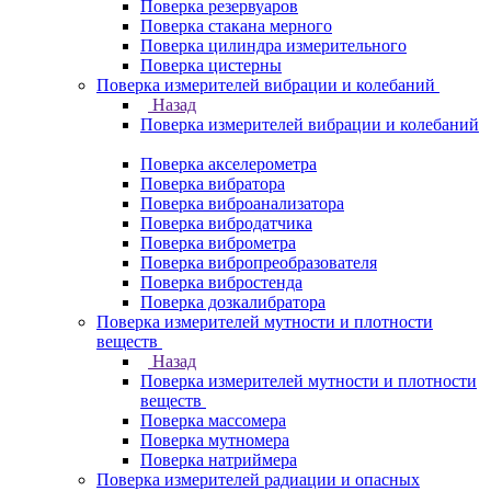
Поверка резервуаров
Поверка стакана мерного
Поверка цилиндра измерительного
Поверка цистерны
Поверка измерителей вибрации и колебаний
Назад
Поверка измерителей вибрации и колебаний
Поверка акселерометра
Поверка вибратора
Поверка виброанализатора
Поверка вибродатчика
Поверка виброметра
Поверка вибропреобразователя
Поверка вибростенда
Поверка дозкалибратора
Поверка измерителей мутности и плотности
веществ
Назад
Поверка измерителей мутности и плотности
веществ
Поверка массомера
Поверка мутномера
Поверка натриймера
Поверка измерителей радиации и опасных