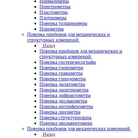
Нормалемеры
Пенетрометры
Пластометры
Плотномеры
Поверка толщиномера
Порометры
Поверка приборов для механических и
структурных измерений
Назад
Поверка приборов для механических и
структурных измерений
Поверка гистерезисографа
Поверка гониометра
Поверка гравиметра
Поверка гриндометра
Поверка дилатометра
Поверка диоптриметра
Поверка дифрактометра
Поверка диэлькометра
Поверка интерферометра
Поверка линзметра
Поверка структуроскопа
Поверка эвольвентомера
Поверка приборов для механических измерений
Назад