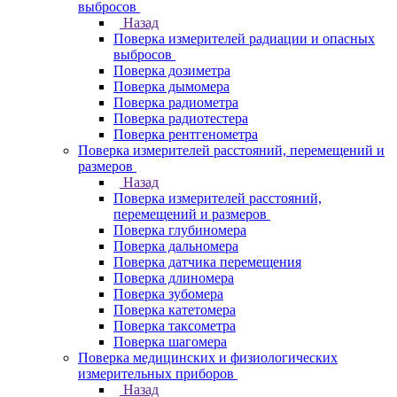
выбросов
Назад
Поверка измерителей радиации и опасных
выбросов
Поверка дозиметра
Поверка дымомера
Поверка радиометра
Поверка радиотестера
Поверка рентгенометра
Поверка измерителей расстояний, перемещений и
размеров
Назад
Поверка измерителей расстояний,
перемещений и размеров
Поверка глубиномера
Поверка дальномера
Поверка датчика перемещения
Поверка длиномера
Поверка зубомера
Поверка катетомера
Поверка таксометра
Поверка шагомера
Поверка медицинских и физиологических
измерительных приборов
Назад