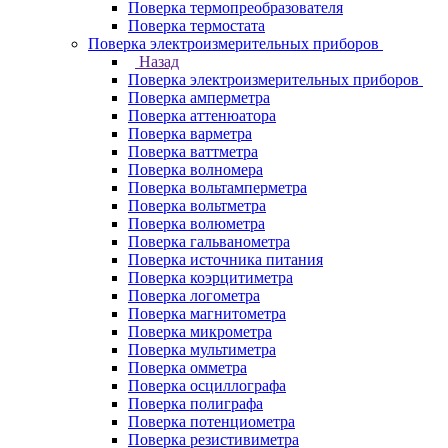
Поверка термопреобразователя
Поверка термостата
Поверка электроизмерительных приборов
Назад
Поверка электроизмерительных приборов
Поверка амперметра
Поверка аттенюатора
Поверка варметра
Поверка ваттметра
Поверка волномера
Поверка вольтамперметра
Поверка вольтметра
Поверка волюметра
Поверка гальванометра
Поверка источника питания
Поверка коэрцитиметра
Поверка логометра
Поверка магнитометра
Поверка микрометра
Поверка мультиметра
Поверка омметра
Поверка осциллографа
Поверка полиграфа
Поверка потенциометра
Поверка резистивиметра