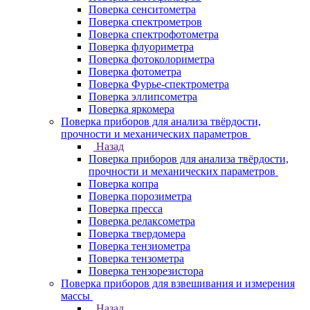
Поверка сенситометра
Поверка спектрометров
Поверка спектрофотометра
Поверка флуориметра
Поверка фотоколориметра
Поверка фотометра
Поверка Фурье-спектрометра
Поверка эллипсометра
Поверка яркомера
Поверка приборов для анализа твёрдости,
прочности и механических параметров
Назад
Поверка приборов для анализа твёрдости,
прочности и механических параметров
Поверка копра
Поверка порозиметра
Поверка пресса
Поверка релаксометра
Поверка твердомера
Поверка тензиометра
Поверка тензометра
Поверка тензорезистора
Поверка приборов для взвешивания и измерения
массы
Назад