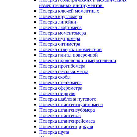
измерительных инструментов
Поверка ключей моментных
Поверка кругломера
Поверка линейки
Поверка люфтомера
Поверка моментомера
Поверка нутромера
Поверка оптиметра
Поверка отвертки моментной
Поверка плиты поверочной
Поверка проволочки измерительной
Поверка прогибомера
Поверка резольвометра
Поверка скобы
Поверка стенкомера
Поверка сферометра
Поверка циркуля
Поверка шаблона путевого
Поверка штангенглубиномера
Поверка штангензубомера
Поверка штангенов
Поверка штангенрейсмаса
Поверка штангенциркуля
Поверка щупа