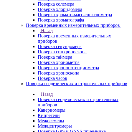
Поверка солемера
Поверка хлоридомера
Поверка хромато-масс-спектрометра
Поверка хроматографа
Поверка временных измерительных приборов
Назад
Поверка временных измерительных
приборов
Поверка секундомера
Поверка синхроноскопа
Поверка таймера
Поверка хронометра
Поверка хронопотенциометра
Поверка хроноскопа
Поверка часов
Поверка геодезических и строительных приборов
Назад
Поверка геодезических и строительных
приборов
Каверномеры
Кипрегели
Межосемеры
Межцентромеры
Поверка GPS и GNSS приемника