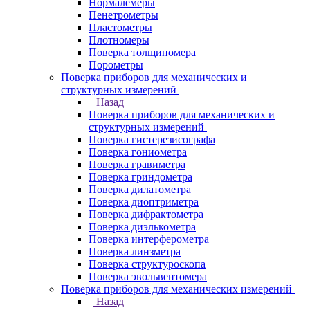
Нормалемеры
Пенетрометры
Пластометры
Плотномеры
Поверка толщиномера
Порометры
Поверка приборов для механических и
структурных измерений
Назад
Поверка приборов для механических и
структурных измерений
Поверка гистерезисографа
Поверка гониометра
Поверка гравиметра
Поверка гриндометра
Поверка дилатометра
Поверка диоптриметра
Поверка дифрактометра
Поверка диэлькометра
Поверка интерферометра
Поверка линзметра
Поверка структуроскопа
Поверка эвольвентомера
Поверка приборов для механических измерений
Назад