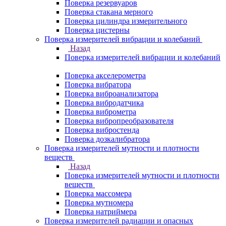
Поверка резервуаров
Поверка стакана мерного
Поверка цилиндра измерительного
Поверка цистерны
Поверка измерителей вибрации и колебаний
Назад
Поверка измерителей вибрации и колебаний
Поверка акселерометра
Поверка вибратора
Поверка виброанализатора
Поверка вибродатчика
Поверка виброметра
Поверка вибропреобразователя
Поверка вибростенда
Поверка дозкалибратора
Поверка измерителей мутности и плотности
веществ
Назад
Поверка измерителей мутности и плотности
веществ
Поверка массомера
Поверка мутномера
Поверка натриймера
Поверка измерителей радиации и опасных