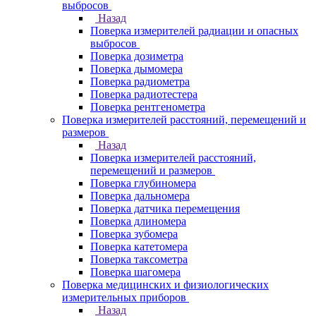
выбросов
Назад
Поверка измерителей радиации и опасных
выбросов
Поверка дозиметра
Поверка дымомера
Поверка радиометра
Поверка радиотестера
Поверка рентгенометра
Поверка измерителей расстояний, перемещений и
размеров
Назад
Поверка измерителей расстояний,
перемещений и размеров
Поверка глубиномера
Поверка дальномера
Поверка датчика перемещения
Поверка длиномера
Поверка зубомера
Поверка катетомера
Поверка таксометра
Поверка шагомера
Поверка медицинских и физиологических
измерительных приборов
Назад