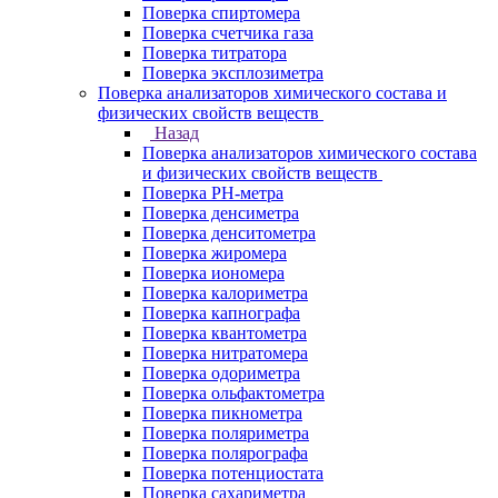
Поверка спиртомера
Поверка счетчика газа
Поверка титратора
Поверка эксплозиметра
Поверка анализаторов химического состава и
физических свойств веществ
Назад
Поверка анализаторов химического состава
и физических свойств веществ
Поверка PH-метра
Поверка денсиметра
Поверка денситометра
Поверка жиромера
Поверка иономера
Поверка калориметра
Поверка капнографа
Поверка квантометра
Поверка нитратомера
Поверка одориметра
Поверка ольфактометра
Поверка пикнометра
Поверка поляриметра
Поверка полярографа
Поверка потенциостата
Поверка сахариметра