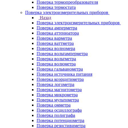
Поверка термопреобразователя
Поверка термостата
Поверка электроизмерительных приборов
Назад
Поверка электроизмерительных приборов
Поверка амперметра
Поверка аттенюатора
Поверка варметра
Поверка ваттметра
Поверка волномера
Поверка вольтамперметра
Поверка вольтметра
Поверка волюметра
Поверка гальванометра
Поверка источника питания
Поверка коэрцитиметра
Поверка логометра
Поверка магнитометра
Поверка микрометра
Поверка мультиметра
Поверка омметра
Поверка осциллографа
Поверка полиграфа
Поверка потенциометра
Поверка резистивиметра