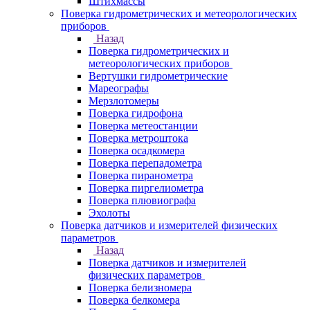
Штихмассы
Поверка гидрометрических и метеорологических
приборов
Назад
Поверка гидрометрических и
метеорологических приборов
Вертушки гидрометрические
Мареографы
Мерзлотомеры
Поверка гидрофона
Поверка метеостанции
Поверка метроштока
Поверка осадкомера
Поверка перепадометра
Поверка пиранометра
Поверка пиргелиометра
Поверка плювиографа
Эхолоты
Поверка датчиков и измерителей физических
параметров
Назад
Поверка датчиков и измерителей
физических параметров
Поверка белизномера
Поверка белкомера