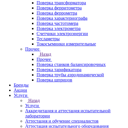
Поверка трансформатора
Поверка ферритометра
Поверка феррометра
Поверка характериографа
Поверка частотомера
Поверка электрометра
Счетчики электроэнергии
Тесламетры
Токосъемники измерительные
Прочее
Назад
Прочее
Поверка станков балансировочных
Поверка тарификатора
Поверка трубы аэродинамической
Поверка шприцов
Бренды
Акции
Услуги
Назад
Услуги
Аккредитация и аттестация испытательной
лаборатории
Аттестация и обучение специалистов
Аттестация испытательного оборудования