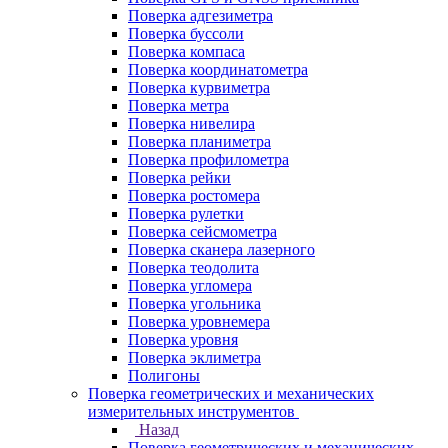
Поверка адгезиметра
Поверка буссоли
Поверка компаса
Поверка координатометра
Поверка курвиметра
Поверка метра
Поверка нивелира
Поверка планиметра
Поверка профилометра
Поверка рейки
Поверка ростомера
Поверка рулетки
Поверка сейсмометра
Поверка сканера лазерного
Поверка теодолита
Поверка угломера
Поверка угольника
Поверка уровнемера
Поверка уровня
Поверка эклиметра
Полигоны
Поверка геометрических и механических
измерительных инструментов
Назад
Поверка геометрических и механических