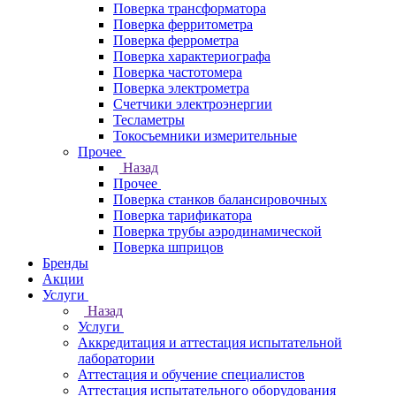
Поверка трансформатора
Поверка ферритометра
Поверка феррометра
Поверка характериографа
Поверка частотомера
Поверка электрометра
Счетчики электроэнергии
Тесламетры
Токосъемники измерительные
Прочее
Назад
Прочее
Поверка станков балансировочных
Поверка тарификатора
Поверка трубы аэродинамической
Поверка шприцов
Бренды
Акции
Услуги
Назад
Услуги
Аккредитация и аттестация испытательной
лаборатории
Аттестация и обучение специалистов
Аттестация испытательного оборудования