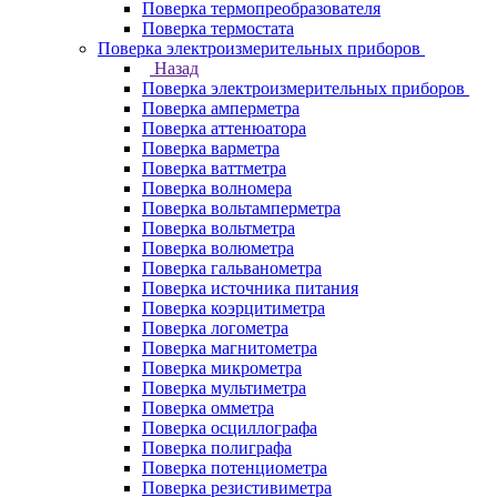
Поверка термопреобразователя
Поверка термостата
Поверка электроизмерительных приборов
Назад
Поверка электроизмерительных приборов
Поверка амперметра
Поверка аттенюатора
Поверка варметра
Поверка ваттметра
Поверка волномера
Поверка вольтамперметра
Поверка вольтметра
Поверка волюметра
Поверка гальванометра
Поверка источника питания
Поверка коэрцитиметра
Поверка логометра
Поверка магнитометра
Поверка микрометра
Поверка мультиметра
Поверка омметра
Поверка осциллографа
Поверка полиграфа
Поверка потенциометра
Поверка резистивиметра