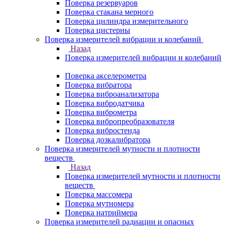
Поверка резервуаров
Поверка стакана мерного
Поверка цилиндра измерительного
Поверка цистерны
Поверка измерителей вибрации и колебаний
Назад
Поверка измерителей вибрации и колебаний
Поверка акселерометра
Поверка вибратора
Поверка виброанализатора
Поверка вибродатчика
Поверка виброметра
Поверка вибропреобразователя
Поверка вибростенда
Поверка дозкалибратора
Поверка измерителей мутности и плотности
веществ
Назад
Поверка измерителей мутности и плотности
веществ
Поверка массомера
Поверка мутномера
Поверка натриймера
Поверка измерителей радиации и опасных