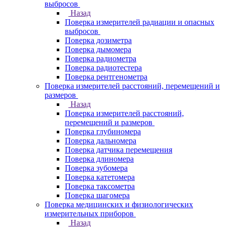
выбросов
Назад
Поверка измерителей радиации и опасных
выбросов
Поверка дозиметра
Поверка дымомера
Поверка радиометра
Поверка радиотестера
Поверка рентгенометра
Поверка измерителей расстояний, перемещений и
размеров
Назад
Поверка измерителей расстояний,
перемещений и размеров
Поверка глубиномера
Поверка дальномера
Поверка датчика перемещения
Поверка длиномера
Поверка зубомера
Поверка катетомера
Поверка таксометра
Поверка шагомера
Поверка медицинских и физиологических
измерительных приборов
Назад