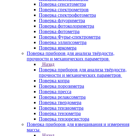
Поверка сенситометра
Поверка спектрометров
Поверка спектрофотометра
Поверка флуориметра
Поверка фотоколориметра
Поверка фотометра
Поверка Фурье-спектрометра
Поверка эллипсометра
Поверка яркомера
Поверка приборов для анализа твёрдости,
прочности и механических параметров
Назад
Поверка приборов для анализа твёрдости,
прочности и механических параметров
Поверка копра
Поверка порозиметра
Поверка пресса
Поверка релаксометра
Поверка твердомера
Поверка тензиометра
Поверка тензометра
Поверка тензорезистора
Поверка приборов для взвешивания и измерения
массы
Назад