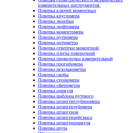
измерительных инструментов
Поверка ключей моментных
Поверка кругломера
Поверка линейки
Поверка люфтомера
Поверка моментомера
Поверка нутромера
Поверка оптиметра
Поверка отвертки моментной
Поверка плиты поверочной
Поверка проволочки измерительной
Поверка прогибомера
Поверка резольвометра
Поверка скобы
Поверка стенкомера
Поверка сферометра
Поверка циркуля
Поверка шаблона путевого
Поверка штангенглубиномера
Поверка штангензубомера
Поверка штангенов
Поверка штангенрейсмаса
Поверка штангенциркуля
Поверка щупа