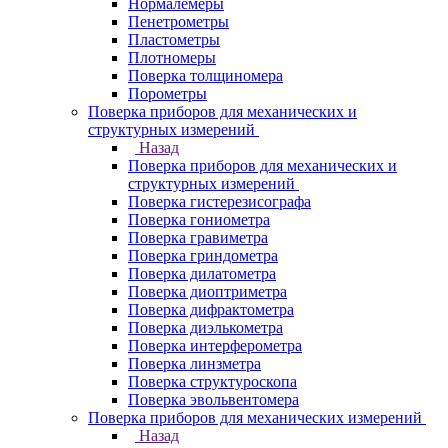
Нормалемеры
Пенетрометры
Пластометры
Плотномеры
Поверка толщиномера
Порометры
Поверка приборов для механических и
структурных измерений
Назад
Поверка приборов для механических и
структурных измерений
Поверка гистерезисографа
Поверка гониометра
Поверка гравиметра
Поверка гриндометра
Поверка дилатометра
Поверка диоптриметра
Поверка дифрактометра
Поверка диэлькометра
Поверка интерферометра
Поверка линзметра
Поверка структуроскопа
Поверка эвольвентомера
Поверка приборов для механических измерений
Назад