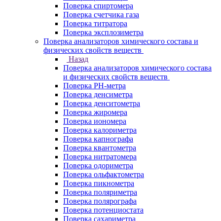
Поверка спиртомера
Поверка счетчика газа
Поверка титратора
Поверка эксплозиметра
Поверка анализаторов химического состава и
физических свойств веществ
Назад
Поверка анализаторов химического состава
и физических свойств веществ
Поверка PH-метра
Поверка денсиметра
Поверка денситометра
Поверка жиромера
Поверка иономера
Поверка калориметра
Поверка капнографа
Поверка квантометра
Поверка нитратомера
Поверка одориметра
Поверка ольфактометра
Поверка пикнометра
Поверка поляриметра
Поверка полярографа
Поверка потенциостата
Поверка сахариметра