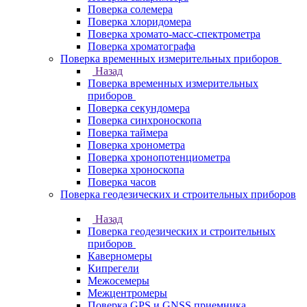
Поверка солемера
Поверка хлоридомера
Поверка хромато-масс-спектрометра
Поверка хроматографа
Поверка временных измерительных приборов
Назад
Поверка временных измерительных
приборов
Поверка секундомера
Поверка синхроноскопа
Поверка таймера
Поверка хронометра
Поверка хронопотенциометра
Поверка хроноскопа
Поверка часов
Поверка геодезических и строительных приборов
Назад
Поверка геодезических и строительных
приборов
Каверномеры
Кипрегели
Межосемеры
Межцентромеры
Поверка GPS и GNSS приемника