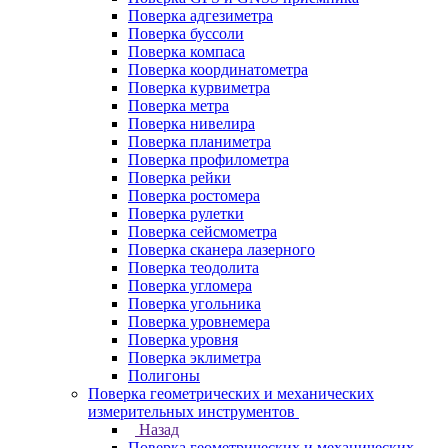
Поверка адгезиметра
Поверка буссоли
Поверка компаса
Поверка координатометра
Поверка курвиметра
Поверка метра
Поверка нивелира
Поверка планиметра
Поверка профилометра
Поверка рейки
Поверка ростомера
Поверка рулетки
Поверка сейсмометра
Поверка сканера лазерного
Поверка теодолита
Поверка угломера
Поверка угольника
Поверка уровнемера
Поверка уровня
Поверка эклиметра
Полигоны
Поверка геометрических и механических
измерительных инструментов
Назад
Поверка геометрических и механических