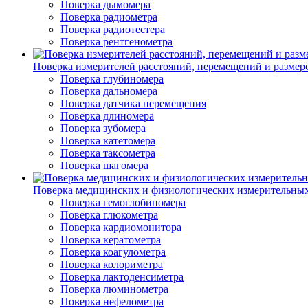
Поверка дымомера
Поверка радиометра
Поверка радиотестера
Поверка рентгенометра
Поверка измерителей расстояний, перемещений и размер
Поверка глубиномера
Поверка дальномера
Поверка датчика перемещения
Поверка длиномера
Поверка зубомера
Поверка катетомера
Поверка таксометра
Поверка шагомера
Поверка медицинских и физиологических измерительны
Поверка гемоглобиномера
Поверка глюкометра
Поверка кардиомонитора
Поверка кератометра
Поверка коагулометра
Поверка колориметра
Поверка лактоденсиметра
Поверка люминометра
Поверка нефелометра