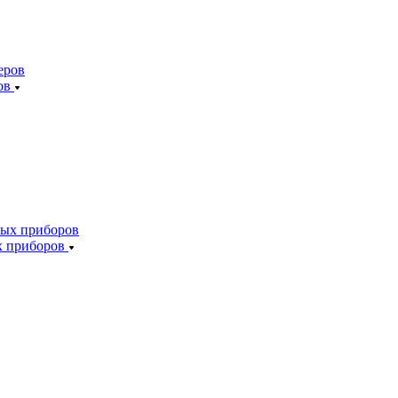
ов
х приборов