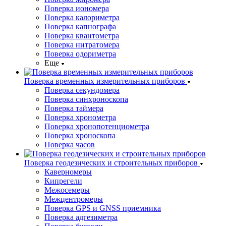
Поверка иономера
Поверка калориметра
Поверка капнографа
Поверка квантометра
Поверка нитратомера
Поверка одориметра
Еще
Поверка временных измерительных приборов
Поверка секундомера
Поверка синхроноскопа
Поверка таймера
Поверка хронометра
Поверка хронопотенциометра
Поверка хроноскопа
Поверка часов
Поверка геодезических и строительных приборов
Каверномеры
Кипрегели
Межосемеры
Межцентромеры
Поверка GPS и GNSS приемника
Поверка адгезиметра