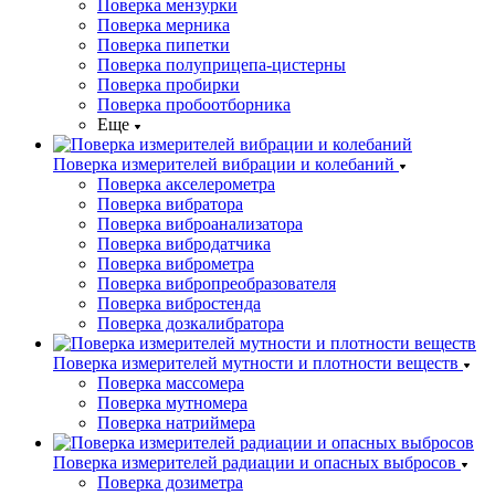
Поверка мензурки
Поверка мерника
Поверка пипетки
Поверка полуприцепа-цистерны
Поверка пробирки
Поверка пробоотборника
Еще
Поверка измерителей вибрации и колебаний
Поверка акселерометра
Поверка вибратора
Поверка виброанализатора
Поверка вибродатчика
Поверка виброметра
Поверка вибропреобразователя
Поверка вибростенда
Поверка дозкалибратора
Поверка измерителей мутности и плотности веществ
Поверка массомера
Поверка мутномера
Поверка натриймера
Поверка измерителей радиации и опасных выбросов
Поверка дозиметра