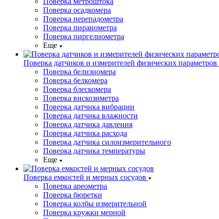
Поверка метроштока
Поверка осадкомера
Поверка перепадометра
Поверка пиранометра
Поверка пиргелиометра
Еще
Поверка датчиков и измерителей физических параметров
Поверка белизномера
Поверка белкомера
Поверка блескомера
Поверка вискозиметра
Поверка датчика вибрации
Поверка датчика влажности
Поверка датчика давления
Поверка датчика расхода
Поверка датчика силоизмерительного
Поверка датчика температуры
Еще
Поверка емкостей и мерных сосудов
Поверка ареометра
Поверка бюретки
Поверка колбы измерительной
Поверка кружки мерной