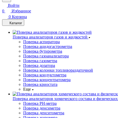
Войти
0
Избранное
0
Корзина
Каталог
Поверка анализаторов газов и жидкостей
Поверка аспиратора
Поверка ацидогастрометра
Поверка бутирометра
Поверка газоанализатора
Поверка газометра
Поверка дозатора
Поверка колонки топливораздаточной
Поверка кондуктометра
Поверка концентратомера
Поверка криостата
Еще
Поверка анализаторов химического состава и физических
Поверка PH-метра
Поверка денсиметра
Поверка денситометра
Поверка жиромера