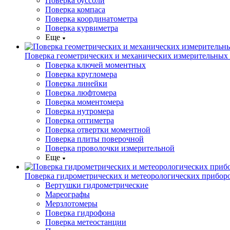
Поверка буссоли
Поверка компаса
Поверка координатометра
Поверка курвиметра
Еще
Поверка геометрических и механических измерительных
Поверка ключей моментных
Поверка кругломера
Поверка линейки
Поверка люфтомера
Поверка моментомера
Поверка нутромера
Поверка оптиметра
Поверка отвертки моментной
Поверка плиты поверочной
Поверка проволочки измерительной
Еще
Поверка гидрометрических и метеорологических прибор
Вертушки гидрометрические
Мареографы
Мерзлотомеры
Поверка гидрофона
Поверка метеостанции