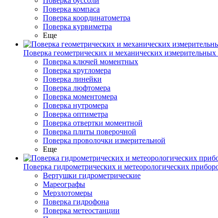
Поверка буссоли
Поверка компаса
Поверка координатометра
Поверка курвиметра
Еще
Поверка геометрических и механических измерительных
Поверка ключей моментных
Поверка кругломера
Поверка линейки
Поверка люфтомера
Поверка моментомера
Поверка нутромера
Поверка оптиметра
Поверка отвертки моментной
Поверка плиты поверочной
Поверка проволочки измерительной
Еще
Поверка гидрометрических и метеорологических прибор
Вертушки гидрометрические
Мареографы
Мерзлотомеры
Поверка гидрофона
Поверка метеостанции