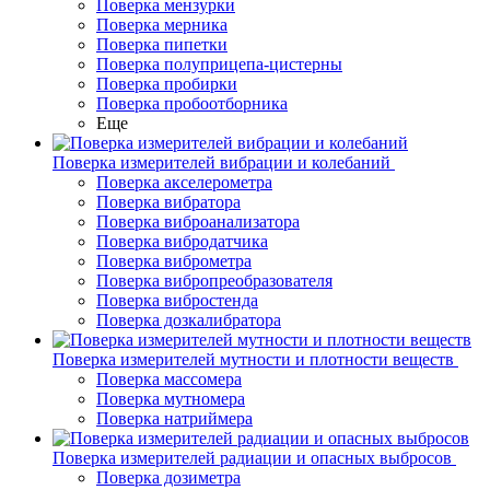
Поверка мензурки
Поверка мерника
Поверка пипетки
Поверка полуприцепа-цистерны
Поверка пробирки
Поверка пробоотборника
Еще
Поверка измерителей вибрации и колебаний
Поверка акселерометра
Поверка вибратора
Поверка виброанализатора
Поверка вибродатчика
Поверка виброметра
Поверка вибропреобразователя
Поверка вибростенда
Поверка дозкалибратора
Поверка измерителей мутности и плотности веществ
Поверка массомера
Поверка мутномера
Поверка натриймера
Поверка измерителей радиации и опасных выбросов
Поверка дозиметра