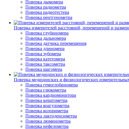
Поверка дымомера
Поверка радиометра
Поверка радиотестера
Поверка рентгенометра
Поверка измерителей расстояний, перемещений и размер
Поверка глубиномера
Поверка дальномера
Поверка датчика перемещения
Поверка длиномера
Поверка зубомера
Поверка катетомера
Поверка таксометра
Поверка шагомера
Поверка медицинских и физиологических измерительны
Поверка гемоглобиномера
Поверка глюкометра
Поверка кардиомонитора
Поверка кератометра
Поверка коагулометра
Поверка колориметра
Поверка лактоденсиметра
Поверка люминометра
Поверка нефелометра