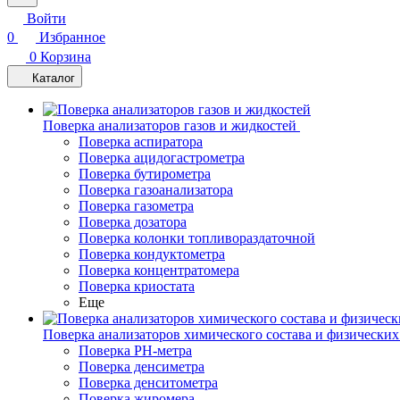
Войти
0
Избранное
0
Корзина
Каталог
Поверка анализаторов газов и жидкостей
Поверка аспиратора
Поверка ацидогастрометра
Поверка бутирометра
Поверка газоанализатора
Поверка газометра
Поверка дозатора
Поверка колонки топливораздаточной
Поверка кондуктометра
Поверка концентратомера
Поверка криостата
Еще
Поверка анализаторов химического состава и физических
Поверка PH-метра
Поверка денсиметра
Поверка денситометра
Поверка жиромера