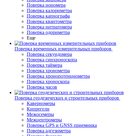
Поверка иономера
Поверка калориметра
Поверка капнографа
Поверка квантометра
Поверка нитратомера
Поверка одориметра
Еще
Поверка временных измерительных приборов
Поверка секундомера
Поверка синхроноскопа
Поверка таймера
Поверка хронометра
Поверка хронопотенциометра
Поверка хроноскопа
Поверка часов
Поверка геодезических и строительных приборов
Каверномеры
Кипрегели
Межосемеры
Межцентромеры
Поверка GPS и GNSS приемника
Поверка адгезиметра