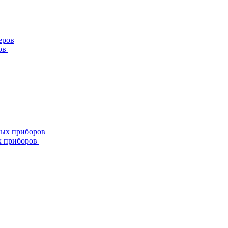
ов
х приборов