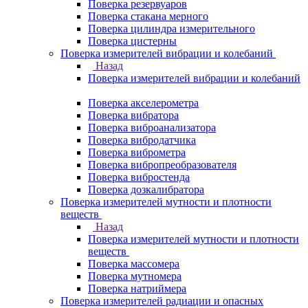
Поверка резервуаров
Поверка стакана мерного
Поверка цилиндра измерительного
Поверка цистерны
Поверка измерителей вибрации и колебаний
Назад
Поверка измерителей вибрации и колебаний
Поверка акселерометра
Поверка вибратора
Поверка виброанализатора
Поверка вибродатчика
Поверка виброметра
Поверка вибропреобразователя
Поверка вибростенда
Поверка дозкалибратора
Поверка измерителей мутности и плотности
веществ
Назад
Поверка измерителей мутности и плотности
веществ
Поверка массомера
Поверка мутномера
Поверка натриймера
Поверка измерителей радиации и опасных