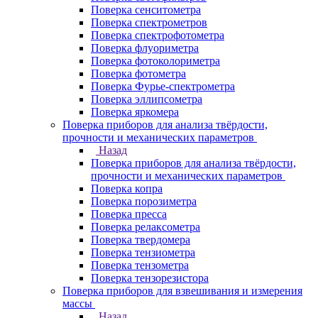
Поверка сенситометра
Поверка спектрометров
Поверка спектрофотометра
Поверка флуориметра
Поверка фотоколориметра
Поверка фотометра
Поверка Фурье-спектрометра
Поверка эллипсометра
Поверка яркомера
Поверка приборов для анализа твёрдости,
прочности и механических параметров
Назад
Поверка приборов для анализа твёрдости,
прочности и механических параметров
Поверка копра
Поверка порозиметра
Поверка пресса
Поверка релаксометра
Поверка твердомера
Поверка тензиометра
Поверка тензометра
Поверка тензорезистора
Поверка приборов для взвешивания и измерения
массы
Назад