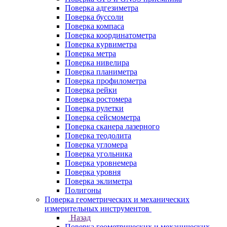
Поверка адгезиметра
Поверка буссоли
Поверка компаса
Поверка координатометра
Поверка курвиметра
Поверка метра
Поверка нивелира
Поверка планиметра
Поверка профилометра
Поверка рейки
Поверка ростомера
Поверка рулетки
Поверка сейсмометра
Поверка сканера лазерного
Поверка теодолита
Поверка угломера
Поверка угольника
Поверка уровнемера
Поверка уровня
Поверка эклиметра
Полигоны
Поверка геометрических и механических
измерительных инструментов
Назад
Поверка геометрических и механических