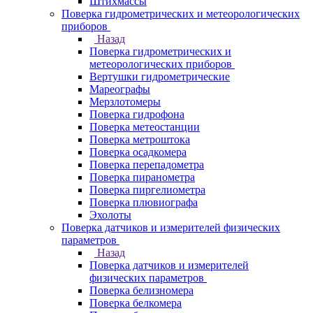
Штихмассы
Поверка гидрометрических и метеорологических
приборов
Назад
Поверка гидрометрических и
метеорологических приборов
Вертушки гидрометрические
Мареографы
Мерзлотомеры
Поверка гидрофона
Поверка метеостанции
Поверка метроштока
Поверка осадкомера
Поверка перепадометра
Поверка пиранометра
Поверка пиргелиометра
Поверка плювиографа
Эхолоты
Поверка датчиков и измерителей физических
параметров
Назад
Поверка датчиков и измерителей
физических параметров
Поверка белизномера
Поверка белкомера