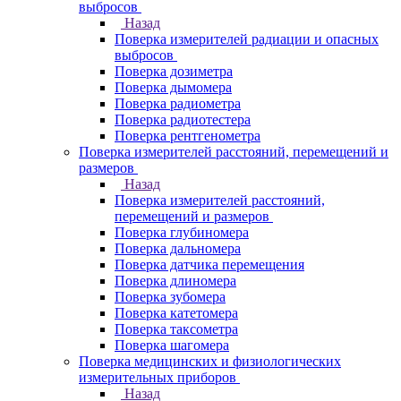
выбросов
Назад
Поверка измерителей радиации и опасных
выбросов
Поверка дозиметра
Поверка дымомера
Поверка радиометра
Поверка радиотестера
Поверка рентгенометра
Поверка измерителей расстояний, перемещений и
размеров
Назад
Поверка измерителей расстояний,
перемещений и размеров
Поверка глубиномера
Поверка дальномера
Поверка датчика перемещения
Поверка длиномера
Поверка зубомера
Поверка катетомера
Поверка таксометра
Поверка шагомера
Поверка медицинских и физиологических
измерительных приборов
Назад