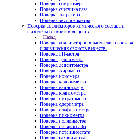
Поверка спиртомера
Поверка счетчика газа
Поверка титратора
Поверка эксплозиметра
Поверка анализаторов химического состава и
физических свойств веществ
Назад
Поверка анализаторов химического состава
и физических свойств веществ
Поверка PH-метра
Поверка денсиметра
Поверка денситометра
Поверка жиромера
Поверка иономера
Поверка калориметра
Поверка капнографа
Поверка квантометра
Поверка нитратомера
Поверка одориметра
Поверка ольфактометра
Поверка пикнометра
Поверка поляриметра
Поверка полярографа
Поверка потенциостата
Поверка сахариметра