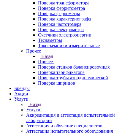
Поверка трансформатора
Поверка ферритометра
Поверка феррометра
Поверка характериографа
Поверка частотомера
Поверка электрометра
Счетчики электроэнергии
Тесламетры
Токосъемники измерительные
Прочее
Назад
Прочее
Поверка станков балансировочных
Поверка тарификатора
Поверка трубы аэродинамической
Поверка шприцов
Бренды
Акции
Услуги
Назад
Услуги
Аккредитация и аттестация испытательной
лаборатории
Аттестация и обучение специалистов
Аттестация испытательного оборудования