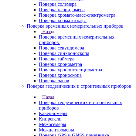
Поверка солемера
Поверка хлоридомера
Поверка хромато-масс-спектрометра
Поверка хроматографа
Поверка временных измерительных приборов
Назад
Поверка временных измерительных
приборов
Поверка секундомера
Поверка синхроноскопа
Поверка таймера
Поверка хронометра
Поверка хронопотенциометра
Поверка хроноскопа
Поверка часов
Поверка геодезических и строительных приборов
Назад
Поверка геодезических и строительных
приборов
Каверномеры
Кипрегели
Межосемеры
Межцентромеры
Поверка GPS и GNSS приемника