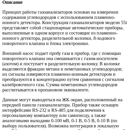
Описание
Принцип работы газоанализаторов основан на измерении
содержания углеводородов с использованием пламенно-
ионного детектора. Конструкция газоанализаторов модели 55i
представляет собой стационарные автоматические приборы,
выполненные в одном корпусе и состоящие из пламенно-
ионного детектора, разделительной колонки, 8-ходового
поворотного клапана и блока электроники.
Внешний насос подает пробу газа в прибор, где с помощью
поворотного клапана она смешивается с газом-носителем
(азотом) и поступает в разделительную колонку. В колонке
выделяются фракции метана и неметановых углеводородов;
их сигналы измеряются пламенно-ионным детектором и
преобразуются в концентрацию путем сравнения с сигналом
калибровочного газа. Сумма неметановых углеводородов
рассчитывается в пропановом эквиваленте.
Данные могут выводиться на ЖК-экран, расположенный на
передней панели газоанализатора. Прибор также оснащен
интерфейсами RS-232 и RS-485 для подключения к
персональному компьютеру или самописцу, а также
аналоговыми выходами 0-100 мВ, 0-1 В, 0-5 В, 0-10 В (по
выбору пользователя). Возможна интеграция в локальную