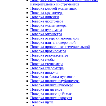
измерительных инструментов
Поверка ключей моментных
Поверка кругломера
Поверка линейки
Поверка люфтомера
Поверка моментомера
Поверка нутромера
Поверка оптиметра
Поверка отвертки моментной
Поверка плиты поверочной
Поверка проволочки измерительной
Поверка прогибомера
Поверка резольвометра
Поверка скобы
Поверка стенкомера
Поверка сферометра
Поверка циркуля
Поверка шаблона путевого
Поверка штангенглубиномера
Поверка штангензубомера
Поверка штангенов
Поверка штангенрейсмаса
Поверка штангенциркуля
Поверка щупа