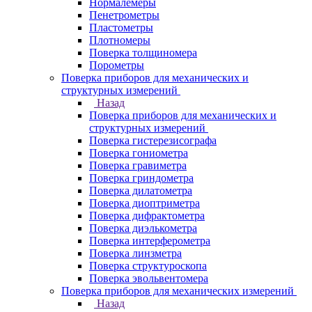
Нормалемеры
Пенетрометры
Пластометры
Плотномеры
Поверка толщиномера
Порометры
Поверка приборов для механических и
структурных измерений
Назад
Поверка приборов для механических и
структурных измерений
Поверка гистерезисографа
Поверка гониометра
Поверка гравиметра
Поверка гриндометра
Поверка дилатометра
Поверка диоптриметра
Поверка дифрактометра
Поверка диэлькометра
Поверка интерферометра
Поверка линзметра
Поверка структуроскопа
Поверка эвольвентомера
Поверка приборов для механических измерений
Назад