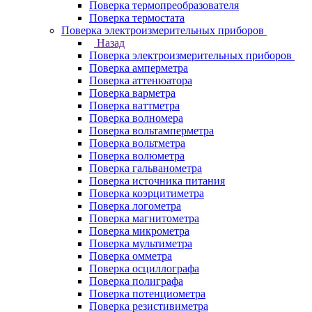
Поверка термопреобразователя
Поверка термостата
Поверка электроизмерительных приборов
Назад
Поверка электроизмерительных приборов
Поверка амперметра
Поверка аттенюатора
Поверка варметра
Поверка ваттметра
Поверка волномера
Поверка вольтамперметра
Поверка вольтметра
Поверка волюметра
Поверка гальванометра
Поверка источника питания
Поверка коэрцитиметра
Поверка логометра
Поверка магнитометра
Поверка микрометра
Поверка мультиметра
Поверка омметра
Поверка осциллографа
Поверка полиграфа
Поверка потенциометра
Поверка резистивиметра