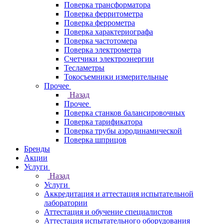
Поверка трансформатора
Поверка ферритометра
Поверка феррометра
Поверка характериографа
Поверка частотомера
Поверка электрометра
Счетчики электроэнергии
Тесламетры
Токосъемники измерительные
Прочее
Назад
Прочее
Поверка станков балансировочных
Поверка тарификатора
Поверка трубы аэродинамической
Поверка шприцов
Бренды
Акции
Услуги
Назад
Услуги
Аккредитация и аттестация испытательной
лаборатории
Аттестация и обучение специалистов
Аттестация испытательного оборудования