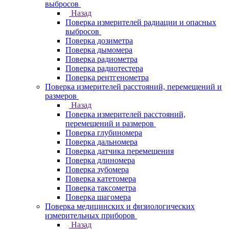
выбросов
Назад
Поверка измерителей радиации и опасных
выбросов
Поверка дозиметра
Поверка дымомера
Поверка радиометра
Поверка радиотестера
Поверка рентгенометра
Поверка измерителей расстояний, перемещений и
размеров
Назад
Поверка измерителей расстояний,
перемещений и размеров
Поверка глубиномера
Поверка дальномера
Поверка датчика перемещения
Поверка длиномера
Поверка зубомера
Поверка катетомера
Поверка таксометра
Поверка шагомера
Поверка медицинских и физиологических
измерительных приборов
Назад