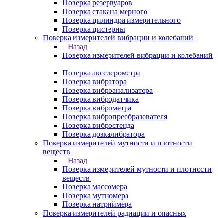
Поверка резервуаров
Поверка стакана мерного
Поверка цилиндра измерительного
Поверка цистерны
Поверка измерителей вибрации и колебаний
Назад
Поверка измерителей вибрации и колебаний
Поверка акселерометра
Поверка вибратора
Поверка виброанализатора
Поверка вибродатчика
Поверка виброметра
Поверка вибропреобразователя
Поверка вибростенда
Поверка дозкалибратора
Поверка измерителей мутности и плотности
веществ
Назад
Поверка измерителей мутности и плотности
веществ
Поверка массомера
Поверка мутномера
Поверка натриймера
Поверка измерителей радиации и опасных