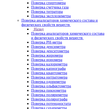
Поверка спиртомера
Поверка счетчика газа
Поверка титратора
Поверка эксплозиметра
Поверка анализаторов химического состава и
физических свойств веществ
Назад
Поверка анализаторов химического состава
и физических свойств веществ
Поверка PH-метра
Поверка денсиметра
Поверка денситометра
Поверка жиромера
Поверка иономера
Поверка калориметра
Поверка капнографа
Поверка квантометра
Поверка нитратомера
Поверка одориметра
Поверка ольфактометра
Поверка пикнометра
Поверка поляриметра
Поверка полярографа
Поверка потенциостата
Поверка сахариметра