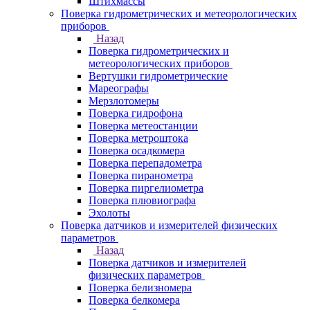
Штихмассы
Поверка гидрометрических и метеорологических
приборов
Назад
Поверка гидрометрических и
метеорологических приборов
Вертушки гидрометрические
Мареографы
Мерзлотомеры
Поверка гидрофона
Поверка метеостанции
Поверка метроштока
Поверка осадкомера
Поверка перепадометра
Поверка пиранометра
Поверка пиргелиометра
Поверка плювиографа
Эхолоты
Поверка датчиков и измерителей физических
параметров
Назад
Поверка датчиков и измерителей
физических параметров
Поверка белизномера
Поверка белкомера