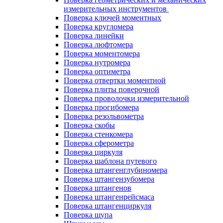
измерительных инструментов
Поверка ключей моментных
Поверка кругломера
Поверка линейки
Поверка люфтомера
Поверка моментомера
Поверка нутромера
Поверка оптиметра
Поверка отвертки моментной
Поверка плиты поверочной
Поверка проволочки измерительной
Поверка прогибомера
Поверка резольвометра
Поверка скобы
Поверка стенкомера
Поверка сферометра
Поверка циркуля
Поверка шаблона путевого
Поверка штангенглубиномера
Поверка штангензубомера
Поверка штангенов
Поверка штангенрейсмаса
Поверка штангенциркуля
Поверка щупа