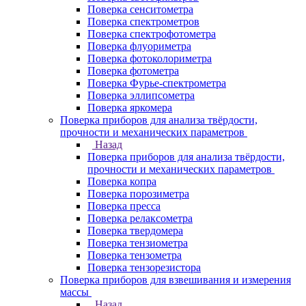
Поверка сенситометра
Поверка спектрометров
Поверка спектрофотометра
Поверка флуориметра
Поверка фотоколориметра
Поверка фотометра
Поверка Фурье-спектрометра
Поверка эллипсометра
Поверка яркомера
Поверка приборов для анализа твёрдости,
прочности и механических параметров
Назад
Поверка приборов для анализа твёрдости,
прочности и механических параметров
Поверка копра
Поверка порозиметра
Поверка пресса
Поверка релаксометра
Поверка твердомера
Поверка тензиометра
Поверка тензометра
Поверка тензорезистора
Поверка приборов для взвешивания и измерения
массы
Назад