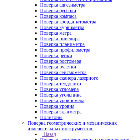
Поверка адгезиметра
Поверка буссоли
Поверка компаса
Поверка координатометра
Поверка курвиметра
Поверка метра
Поверка нивелира
Поверка планиметра
Поверка профилометра
Поверка рейки
Поверка ростомера
Поверка рулетки
Поверка сейсмометра
Поверка сканера лазерного
Поверка теодолита
Поверка угломера
Поверка угольника
Поверка уровнемера
Поверка уровня
Поверка эклиметра
Полигоны
Поверка геометрических и механических
измерительных инструментов
Назад
Поверка геометрических и механических