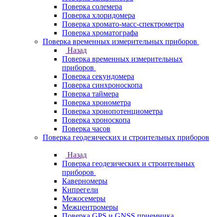
Поверка солемера
Поверка хлоридомера
Поверка хромато-масс-спектрометра
Поверка хроматографа
Поверка временных измерительных приборов
Назад
Поверка временных измерительных
приборов
Поверка секундомера
Поверка синхроноскопа
Поверка таймера
Поверка хронометра
Поверка хронопотенциометра
Поверка хроноскопа
Поверка часов
Поверка геодезических и строительных приборов
Назад
Поверка геодезических и строительных
приборов
Каверномеры
Кипрегели
Межосемеры
Межцентромеры
Поверка GPS и GNSS приемника