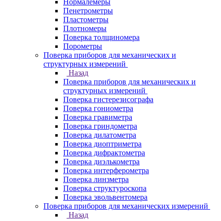
Нормалемеры
Пенетрометры
Пластометры
Плотномеры
Поверка толщиномера
Порометры
Поверка приборов для механических и
структурных измерений
Назад
Поверка приборов для механических и
структурных измерений
Поверка гистерезисографа
Поверка гониометра
Поверка гравиметра
Поверка гриндометра
Поверка дилатометра
Поверка диоптриметра
Поверка дифрактометра
Поверка диэлькометра
Поверка интерферометра
Поверка линзметра
Поверка структуроскопа
Поверка эвольвентомера
Поверка приборов для механических измерений
Назад