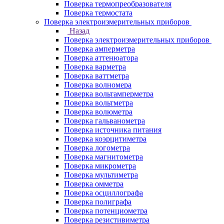
Поверка термопреобразователя
Поверка термостата
Поверка электроизмерительных приборов
Назад
Поверка электроизмерительных приборов
Поверка амперметра
Поверка аттенюатора
Поверка варметра
Поверка ваттметра
Поверка волномера
Поверка вольтамперметра
Поверка вольтметра
Поверка волюметра
Поверка гальванометра
Поверка источника питания
Поверка коэрцитиметра
Поверка логометра
Поверка магнитометра
Поверка микрометра
Поверка мультиметра
Поверка омметра
Поверка осциллографа
Поверка полиграфа
Поверка потенциометра
Поверка резистивиметра