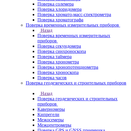
Поверка солемера
Поверка хлоридомера
Поверка хромато-масс-спектрометра
Поверка хроматографа
Поверка временных измерительных приборов
Назад
Поверка временных измерительных
приборов
Поверка секундомера
Поверка синхроноскопа
Поверка таймера
Поверка хронометра
Поверка хронопотенциометра
Поверка хроноскопа
Поверка часов
Поверка геодезических и строительных приборов
Назад
Поверка геодезических и строительных
приборов
Каверномеры
Кипрегели
Межосемеры
Межцентромеры
Поверка GPS и GNSS приемника