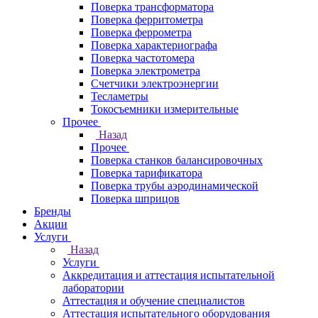
Поверка трансформатора
Поверка ферритометра
Поверка феррометра
Поверка характериографа
Поверка частотомера
Поверка электрометра
Счетчики электроэнергии
Тесламетры
Токосъемники измерительные
Прочее
Назад
Прочее
Поверка станков балансировочных
Поверка тарификатора
Поверка трубы аэродинамической
Поверка шприцов
Бренды
Акции
Услуги
Назад
Услуги
Аккредитация и аттестация испытательной
лаборатории
Аттестация и обучение специалистов
Аттестация испытательного оборудования