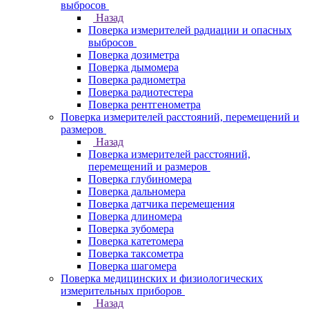
выбросов
Назад
Поверка измерителей радиации и опасных
выбросов
Поверка дозиметра
Поверка дымомера
Поверка радиометра
Поверка радиотестера
Поверка рентгенометра
Поверка измерителей расстояний, перемещений и
размеров
Назад
Поверка измерителей расстояний,
перемещений и размеров
Поверка глубиномера
Поверка дальномера
Поверка датчика перемещения
Поверка длиномера
Поверка зубомера
Поверка катетомера
Поверка таксометра
Поверка шагомера
Поверка медицинских и физиологических
измерительных приборов
Назад