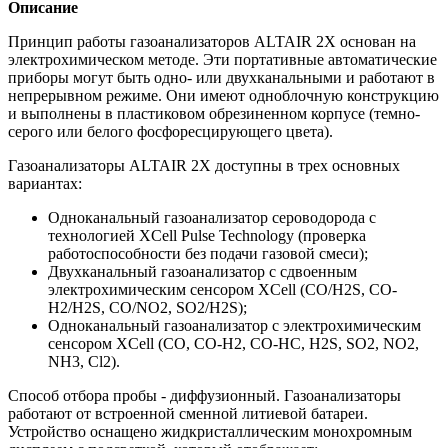
Описание
Принцип работы газоанализаторов ALTAIR 2X основан на
электрохимическом методе. Эти портативные автоматические
приборы могут быть одно- или двухканальными и работают в
непрерывном режиме. Они имеют одноблочную конструкцию
и выполнены в пластиковом обрезиненном корпусе (темно-
серого или белого фосфоресцирующего цвета).
Газоанализаторы ALTAIR 2X доступны в трех основных
вариантах:
Одноканальный газоанализатор сероводорода с
технологией XCell Pulse Technology (проверка
работоспособности без подачи газовой смеси);
Двухканальный газоанализатор с сдвоенным
электрохимическим сенсором XCell (CO/H2S, CO-
H2/H2S, CO/NO2, SO2/H2S);
Одноканальный газоанализатор с электрохимическим
сенсором XCell (CO, CO-H2, CO-HC, H2S, SO2, NO2,
NH3, Cl2).
Способ отбора пробы - диффузионный. Газоанализаторы
работают от встроенной сменной литиевой батареи.
Устройство оснащено жидкристаллическим монохромным