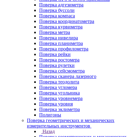
Поверка адгезиметра
Поверка буссоли
Поверка компаса
Поверка координатометра
Поверка курвиметра
Поверка метра
Поверка нивелира
Поверка планиметра
Поверка профилометра
Поверка рейки
Поверка ростомера
Поверка рулетки
Поверка сейсмометра
Поверка сканера лазерного
Поверка теодолита
Поверка угломера
Поверка угольника
Поверка уровнемера
Поверка уровня
Поверка эклиметра
Полигоны
Поверка геометрических и механических
измерительных инструментов
Назад
Поверка геометрических и механических