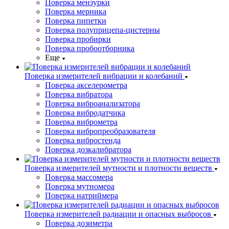
Поверка мензурки
Поверка мерника
Поверка пипетки
Поверка полуприцепа-цистерны
Поверка пробирки
Поверка пробоотборника
Еще
Поверка измерителей вибрации и колебаний
Поверка акселерометра
Поверка вибратора
Поверка виброанализатора
Поверка вибродатчика
Поверка виброметра
Поверка вибропреобразователя
Поверка вибростенда
Поверка дозкалибратора
Поверка измерителей мутности и плотности веществ
Поверка массомера
Поверка мутномера
Поверка натриймера
Поверка измерителей радиации и опасных выбросов
Поверка дозиметра