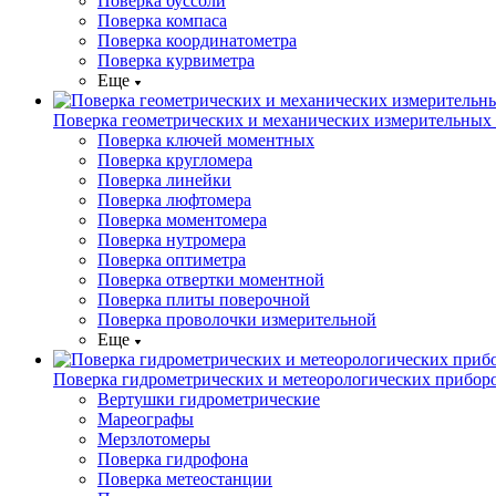
Поверка буссоли
Поверка компаса
Поверка координатометра
Поверка курвиметра
Еще
Поверка геометрических и механических измерительных
Поверка ключей моментных
Поверка кругломера
Поверка линейки
Поверка люфтомера
Поверка моментомера
Поверка нутромера
Поверка оптиметра
Поверка отвертки моментной
Поверка плиты поверочной
Поверка проволочки измерительной
Еще
Поверка гидрометрических и метеорологических прибор
Вертушки гидрометрические
Мареографы
Мерзлотомеры
Поверка гидрофона
Поверка метеостанции