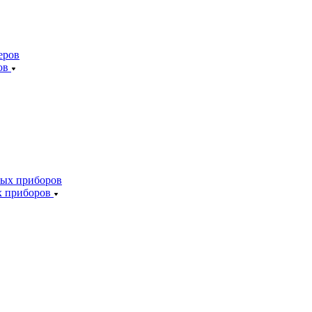
ов
х приборов