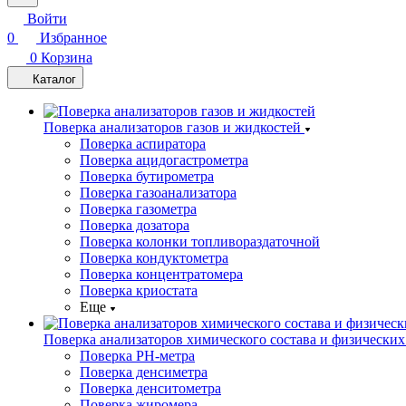
Войти
0
Избранное
0
Корзина
Каталог
Поверка анализаторов газов и жидкостей
Поверка аспиратора
Поверка ацидогастрометра
Поверка бутирометра
Поверка газоанализатора
Поверка газометра
Поверка дозатора
Поверка колонки топливораздаточной
Поверка кондуктометра
Поверка концентратомера
Поверка криостата
Еще
Поверка анализаторов химического состава и физических
Поверка PH-метра
Поверка денсиметра
Поверка денситометра
Поверка жиромера