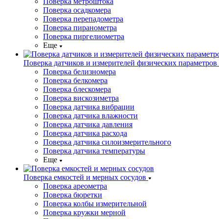
Поверка метроштока
Поверка осадкомера
Поверка перепадометра
Поверка пиранометра
Поверка пиргелиометра
Еще
Поверка датчиков и измерителей физических параметров
Поверка белизномера
Поверка белкомера
Поверка блескомера
Поверка вискозиметра
Поверка датчика вибрации
Поверка датчика влажности
Поверка датчика давления
Поверка датчика расхода
Поверка датчика силоизмерительного
Поверка датчика температуры
Еще
Поверка емкостей и мерных сосудов
Поверка ареометра
Поверка бюретки
Поверка колбы измерительной
Поверка кружки мерной