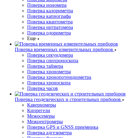
Поверка иономера
Поверка калориметра
Поверка капнографа
Поверка квантометра
Поверка нитратомера
Поверка одориметра
Еще
Поверка временных измерительных приборов
Поверка секундомера
Поверка синхроноскопа
Поверка таймера
Поверка хронометра
Поверка хронопотенциометра
Поверка хроноскопа
Поверка часов
Поверка геодезических и строительных приборов
Каверномеры
Кипрегели
Межосемеры
Межцентромеры
Поверка GPS и GNSS приемника
Поверка адгезиметра