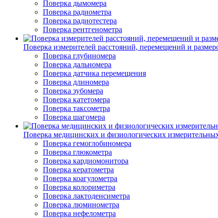
Поверка дымомера
Поверка радиометра
Поверка радиотестера
Поверка рентгенометра
Поверка измерителей расстояний, перемещений и размер
Поверка глубиномера
Поверка дальномера
Поверка датчика перемещения
Поверка длиномера
Поверка зубомера
Поверка катетомера
Поверка таксометра
Поверка шагомера
Поверка медицинских и физиологических измерительны
Поверка гемоглобиномера
Поверка глюкометра
Поверка кардиомонитора
Поверка кератометра
Поверка коагулометра
Поверка колориметра
Поверка лактоденсиметра
Поверка люминометра
Поверка нефелометра