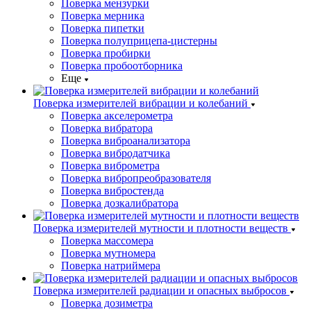
Поверка мензурки
Поверка мерника
Поверка пипетки
Поверка полуприцепа-цистерны
Поверка пробирки
Поверка пробоотборника
Еще
Поверка измерителей вибрации и колебаний
Поверка акселерометра
Поверка вибратора
Поверка виброанализатора
Поверка вибродатчика
Поверка виброметра
Поверка вибропреобразователя
Поверка вибростенда
Поверка дозкалибратора
Поверка измерителей мутности и плотности веществ
Поверка массомера
Поверка мутномера
Поверка натриймера
Поверка измерителей радиации и опасных выбросов
Поверка дозиметра