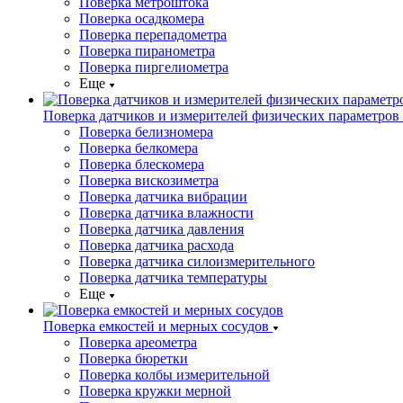
Поверка метроштока
Поверка осадкомера
Поверка перепадометра
Поверка пиранометра
Поверка пиргелиометра
Еще
Поверка датчиков и измерителей физических параметров
Поверка белизномера
Поверка белкомера
Поверка блескомера
Поверка вискозиметра
Поверка датчика вибрации
Поверка датчика влажности
Поверка датчика давления
Поверка датчика расхода
Поверка датчика силоизмерительного
Поверка датчика температуры
Еще
Поверка емкостей и мерных сосудов
Поверка ареометра
Поверка бюретки
Поверка колбы измерительной
Поверка кружки мерной