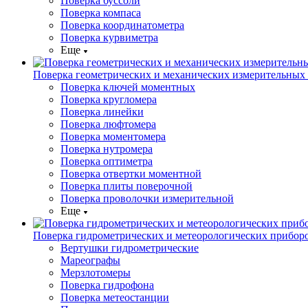
Поверка буссоли
Поверка компаса
Поверка координатометра
Поверка курвиметра
Еще
Поверка геометрических и механических измерительных
Поверка ключей моментных
Поверка кругломера
Поверка линейки
Поверка люфтомера
Поверка моментомера
Поверка нутромера
Поверка оптиметра
Поверка отвертки моментной
Поверка плиты поверочной
Поверка проволочки измерительной
Еще
Поверка гидрометрических и метеорологических прибор
Вертушки гидрометрические
Мареографы
Мерзлотомеры
Поверка гидрофона
Поверка метеостанции