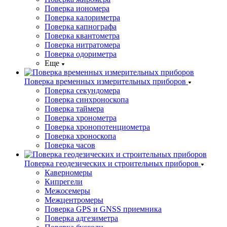
Поверка иономера
Поверка калориметра
Поверка капнографа
Поверка квантометра
Поверка нитратомера
Поверка одориметра
Еще
Поверка временных измерительных приборов
Поверка секундомера
Поверка синхроноскопа
Поверка таймера
Поверка хронометра
Поверка хронопотенциометра
Поверка хроноскопа
Поверка часов
Поверка геодезических и строительных приборов
Каверномеры
Кипрегели
Межосемеры
Межцентромеры
Поверка GPS и GNSS приемника
Поверка адгезиметра