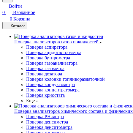
Войти
0
Избранное
0
Корзина
Каталог
Поверка анализаторов газов и жидкостей
Поверка аспиратора
Поверка ацидогастрометра
Поверка бутирометра
Поверка газоанализатора
Поверка газометра
Поверка дозатора
Поверка колонки топливораздаточной
Поверка кондуктометра
Поверка концентратомера
Поверка криостата
Еще
Поверка анализаторов химического состава и физических
Поверка PH-метра
Поверка денсиметра
Поверка денситометра
Поверка жиромера