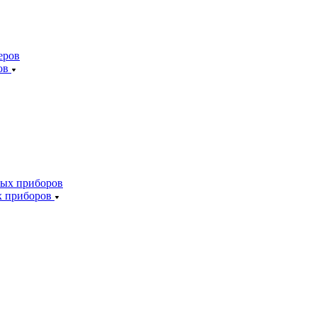
ов
х приборов