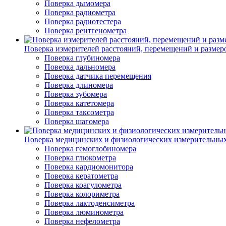
Поверка дымомера
Поверка радиометра
Поверка радиотестера
Поверка рентгенометра
Поверка измерителей расстояний, перемещений и размер
Поверка глубиномера
Поверка дальномера
Поверка датчика перемещения
Поверка длиномера
Поверка зубомера
Поверка катетомера
Поверка таксометра
Поверка шагомера
Поверка медицинских и физиологических измерительны
Поверка гемоглобиномера
Поверка глюкометра
Поверка кардиомонитора
Поверка кератометра
Поверка коагулометра
Поверка колориметра
Поверка лактоденсиметра
Поверка люминометра
Поверка нефелометра