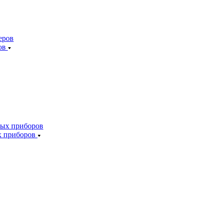
ов
х приборов