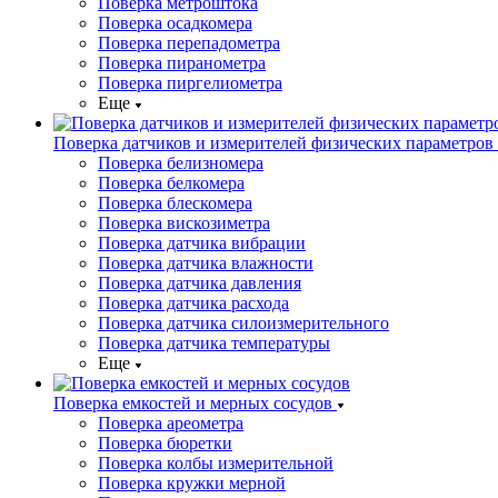
Поверка метроштока
Поверка осадкомера
Поверка перепадометра
Поверка пиранометра
Поверка пиргелиометра
Еще
Поверка датчиков и измерителей физических параметров
Поверка белизномера
Поверка белкомера
Поверка блескомера
Поверка вискозиметра
Поверка датчика вибрации
Поверка датчика влажности
Поверка датчика давления
Поверка датчика расхода
Поверка датчика силоизмерительного
Поверка датчика температуры
Еще
Поверка емкостей и мерных сосудов
Поверка ареометра
Поверка бюретки
Поверка колбы измерительной
Поверка кружки мерной