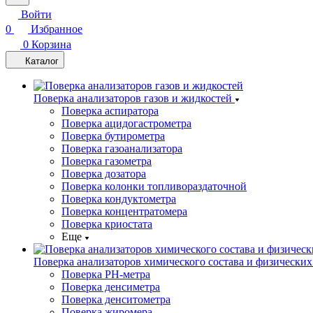
Войти
0
Избранное
0
Корзина
Каталог
Поверка анализаторов газов и жидкостей
Поверка аспиратора
Поверка ацидогастрометра
Поверка бутирометра
Поверка газоанализатора
Поверка газометра
Поверка дозатора
Поверка колонки топливораздаточной
Поверка кондуктометра
Поверка концентратомера
Поверка криостата
Еще
Поверка анализаторов химического состава и физических
Поверка PH-метра
Поверка денсиметра
Поверка денситометра
Поверка жиромера