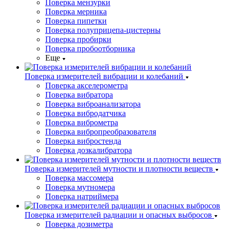
Поверка мензурки
Поверка мерника
Поверка пипетки
Поверка полуприцепа-цистерны
Поверка пробирки
Поверка пробоотборника
Еще
Поверка измерителей вибрации и колебаний
Поверка акселерометра
Поверка вибратора
Поверка виброанализатора
Поверка вибродатчика
Поверка виброметра
Поверка вибропреобразователя
Поверка вибростенда
Поверка дозкалибратора
Поверка измерителей мутности и плотности веществ
Поверка массомера
Поверка мутномера
Поверка натриймера
Поверка измерителей радиации и опасных выбросов
Поверка дозиметра