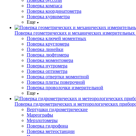
Поверка буссоли
Поверка компаса
Поверка координатометра
Поверка курвиметра
Еще
Поверка геометрических и механических измерительных
Поверка ключей моментных
Поверка кругломера
Поверка линейки
Поверка люфтомера
Поверка моментомера
Поверка нутромера
Поверка оптиметра
Поверка отвертки моментной
Поверка плиты поверочной
Поверка проволочки измерительной
Еще
Поверка гидрометрических и метеорологических прибор
Вертушки гидрометрические
Мареографы
Мерзлотомеры
Поверка гидрофона
Поверка метеостанции