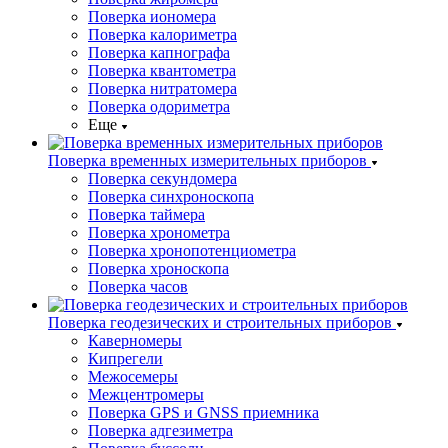
Поверка иономера
Поверка калориметра
Поверка капнографа
Поверка квантометра
Поверка нитратомера
Поверка одориметра
Еще
Поверка временных измерительных приборов
Поверка секундомера
Поверка синхроноскопа
Поверка таймера
Поверка хронометра
Поверка хронопотенциометра
Поверка хроноскопа
Поверка часов
Поверка геодезических и строительных приборов
Каверномеры
Кипрегели
Межосемеры
Межцентромеры
Поверка GPS и GNSS приемника
Поверка адгезиметра