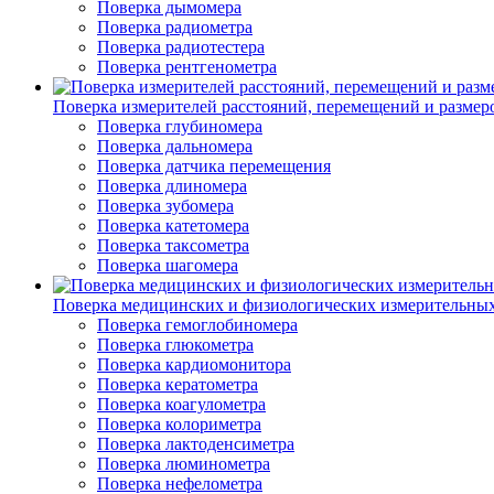
Поверка дымомера
Поверка радиометра
Поверка радиотестера
Поверка рентгенометра
Поверка измерителей расстояний, перемещений и размер
Поверка глубиномера
Поверка дальномера
Поверка датчика перемещения
Поверка длиномера
Поверка зубомера
Поверка катетомера
Поверка таксометра
Поверка шагомера
Поверка медицинских и физиологических измерительны
Поверка гемоглобиномера
Поверка глюкометра
Поверка кардиомонитора
Поверка кератометра
Поверка коагулометра
Поверка колориметра
Поверка лактоденсиметра
Поверка люминометра
Поверка нефелометра