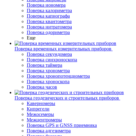
Поверка иономера
Поверка калориметра
Поверка капнографа
Поверка квантометра
Поверка нитратомера
Поверка одориметра
Еще
Поверка временных измерительных приборов
Поверка секундомера
Поверка синхроноскопа
Поверка таймера
Поверка хронометра
Поверка хронопотенциометра
Поверка хроноскопа
Поверка часов
Поверка геодезических и строительных приборов
Каверномеры
Кипрегели
Межосемеры
Межцентромеры
Поверка GPS и GNSS приемника
Поверка адгезиметра