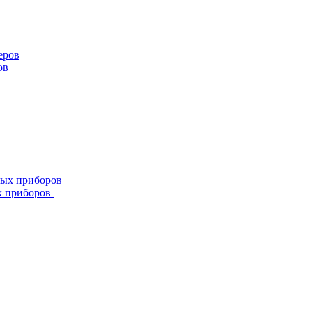
ов
х приборов