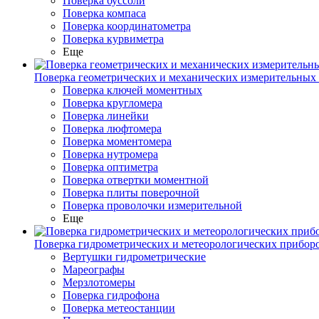
Поверка буссоли
Поверка компаса
Поверка координатометра
Поверка курвиметра
Еще
Поверка геометрических и механических измерительных
Поверка ключей моментных
Поверка кругломера
Поверка линейки
Поверка люфтомера
Поверка моментомера
Поверка нутромера
Поверка оптиметра
Поверка отвертки моментной
Поверка плиты поверочной
Поверка проволочки измерительной
Еще
Поверка гидрометрических и метеорологических прибор
Вертушки гидрометрические
Мареографы
Мерзлотомеры
Поверка гидрофона
Поверка метеостанции