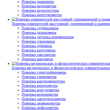
Поверка дымомера
Поверка радиометра
Поверка радиотестера
Поверка рентгенометра
Поверка измерителей расстояний, перемещений и размер
Поверка глубиномера
Поверка дальномера
Поверка датчика перемещения
Поверка длиномера
Поверка зубомера
Поверка катетомера
Поверка таксометра
Поверка шагомера
Поверка медицинских и физиологических измерительны
Поверка гемоглобиномера
Поверка глюкометра
Поверка кардиомонитора
Поверка кератометра
Поверка коагулометра
Поверка колориметра
Поверка лактоденсиметра
Поверка люминометра
Поверка нефелометра