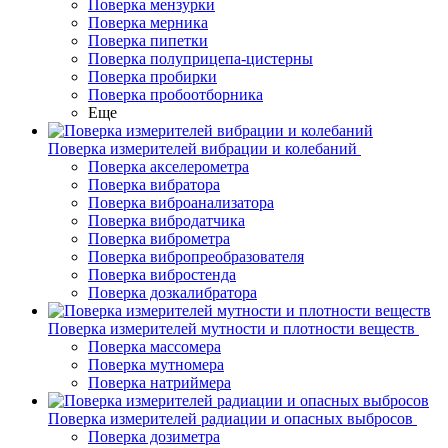
Поверка мензурки
Поверка мерника
Поверка пипетки
Поверка полуприцепа-цистерны
Поверка пробирки
Поверка пробоотборника
Еще
Поверка измерителей вибрации и колебаний
Поверка акселерометра
Поверка вибратора
Поверка виброанализатора
Поверка вибродатчика
Поверка виброметра
Поверка вибропреобразователя
Поверка вибростенда
Поверка дозкалибратора
Поверка измерителей мутности и плотности веществ
Поверка массомера
Поверка мутномера
Поверка натриймера
Поверка измерителей радиации и опасных выбросов
Поверка дозиметра