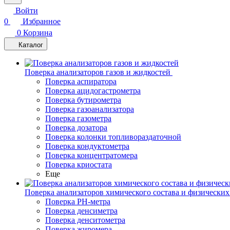
Войти
0
Избранное
0
Корзина
Каталог
Поверка анализаторов газов и жидкостей
Поверка аспиратора
Поверка ацидогастрометра
Поверка бутирометра
Поверка газоанализатора
Поверка газометра
Поверка дозатора
Поверка колонки топливораздаточной
Поверка кондуктометра
Поверка концентратомера
Поверка криостата
Еще
Поверка анализаторов химического состава и физических
Поверка PH-метра
Поверка денсиметра
Поверка денситометра
Поверка жиромера