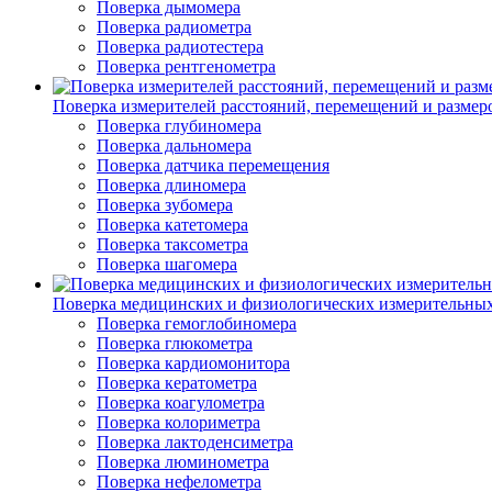
Поверка дымомера
Поверка радиометра
Поверка радиотестера
Поверка рентгенометра
Поверка измерителей расстояний, перемещений и размер
Поверка глубиномера
Поверка дальномера
Поверка датчика перемещения
Поверка длиномера
Поверка зубомера
Поверка катетомера
Поверка таксометра
Поверка шагомера
Поверка медицинских и физиологических измерительны
Поверка гемоглобиномера
Поверка глюкометра
Поверка кардиомонитора
Поверка кератометра
Поверка коагулометра
Поверка колориметра
Поверка лактоденсиметра
Поверка люминометра
Поверка нефелометра