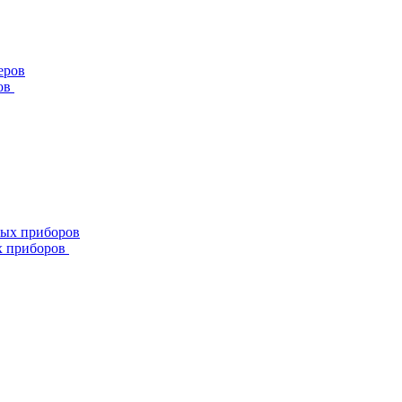
ов
х приборов