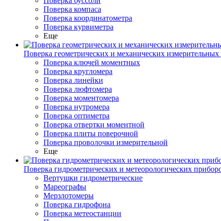
Поверка буссоли
Поверка компаса
Поверка координатометра
Поверка курвиметра
Еще
Поверка геометрических и механических измерительных
Поверка ключей моментных
Поверка кругломера
Поверка линейки
Поверка люфтомера
Поверка моментомера
Поверка нутромера
Поверка оптиметра
Поверка отвертки моментной
Поверка плиты поверочной
Поверка проволочки измерительной
Еще
Поверка гидрометрических и метеорологических прибор
Вертушки гидрометрические
Мареографы
Мерзлотомеры
Поверка гидрофона
Поверка метеостанции