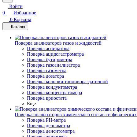
Войти
0
Избранное
0
Корзина
Каталог
Поверка анализаторов газов и жидкостей
Поверка аспиратора
Поверка ацидогастрометра
Поверка бутирометра
Поверка газоанализатора
Поверка газометра
Поверка дозатора
Поверка колонки топливораздаточной
Поверка кондуктометра
Поверка концентратомера
Поверка криостата
Еще
Поверка анализаторов химического состава и физических
Поверка PH-метра
Поверка денсиметра
Поверка денситометра
Поверка жиромера