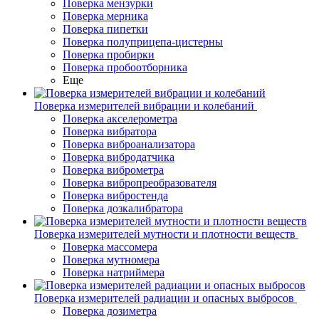
Поверка мензурки
Поверка мерника
Поверка пипетки
Поверка полуприцепа-цистерны
Поверка пробирки
Поверка пробоотборника
Еще
Поверка измерителей вибрации и колебаний
Поверка акселерометра
Поверка вибратора
Поверка виброанализатора
Поверка вибродатчика
Поверка виброметра
Поверка вибропреобразователя
Поверка вибростенда
Поверка дозкалибратора
Поверка измерителей мутности и плотности веществ
Поверка массомера
Поверка мутномера
Поверка натриймера
Поверка измерителей радиации и опасных выбросов
Поверка дозиметра