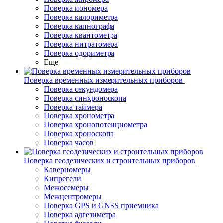
Поверка иономера
Поверка калориметра
Поверка капнографа
Поверка квантометра
Поверка нитратомера
Поверка одориметра
Еще
Поверка временных измерительных приборов
Поверка секундомера
Поверка синхроноскопа
Поверка таймера
Поверка хронометра
Поверка хронопотенциометра
Поверка хроноскопа
Поверка часов
Поверка геодезических и строительных приборов
Каверномеры
Кипрегели
Межосемеры
Межцентромеры
Поверка GPS и GNSS приемника
Поверка адгезиметра