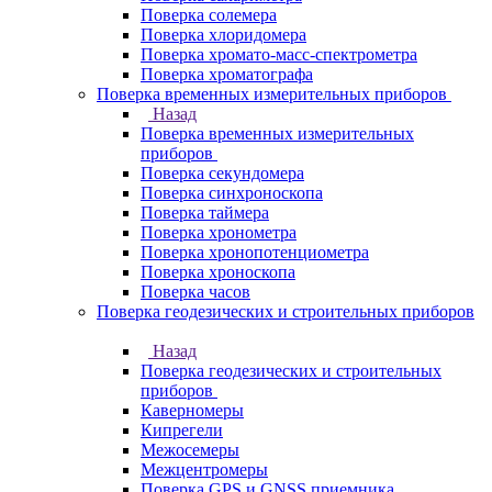
Поверка солемера
Поверка хлоридомера
Поверка хромато-масс-спектрометра
Поверка хроматографа
Поверка временных измерительных приборов
Назад
Поверка временных измерительных
приборов
Поверка секундомера
Поверка синхроноскопа
Поверка таймера
Поверка хронометра
Поверка хронопотенциометра
Поверка хроноскопа
Поверка часов
Поверка геодезических и строительных приборов
Назад
Поверка геодезических и строительных
приборов
Каверномеры
Кипрегели
Межосемеры
Межцентромеры
Поверка GPS и GNSS приемника