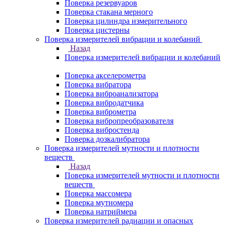
Поверка резервуаров
Поверка стакана мерного
Поверка цилиндра измерительного
Поверка цистерны
Поверка измерителей вибрации и колебаний
Назад
Поверка измерителей вибрации и колебаний
Поверка акселерометра
Поверка вибратора
Поверка виброанализатора
Поверка вибродатчика
Поверка виброметра
Поверка вибропреобразователя
Поверка вибростенда
Поверка дозкалибратора
Поверка измерителей мутности и плотности
веществ
Назад
Поверка измерителей мутности и плотности
веществ
Поверка массомера
Поверка мутномера
Поверка натриймера
Поверка измерителей радиации и опасных