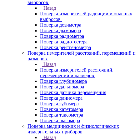
выбросов
Назад
Поверка измерителей радиации и опасных
выбросов
Поверка дозиметра
Поверка дымомера
Поверка радиометра
Поверка радиотестера
Поверка рентгенометра
Поверка измерителей расстояний, перемещений и
размеров
Назад
Поверка измерителей расстояний,
перемещений и размеров
Поверка глубиномера
Поверка дальномера
Поверка датчика перемещения
Поверка длиномера
Поверка зубомера
Поверка катетомера
Поверка таксометра
Поверка шагомера
Поверка медицинских и физиологических
измерительных приборов
Назад