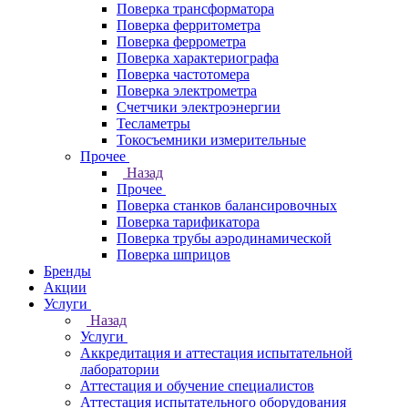
Поверка трансформатора
Поверка ферритометра
Поверка феррометра
Поверка характериографа
Поверка частотомера
Поверка электрометра
Счетчики электроэнергии
Тесламетры
Токосъемники измерительные
Прочее
Назад
Прочее
Поверка станков балансировочных
Поверка тарификатора
Поверка трубы аэродинамической
Поверка шприцов
Бренды
Акции
Услуги
Назад
Услуги
Аккредитация и аттестация испытательной
лаборатории
Аттестация и обучение специалистов
Аттестация испытательного оборудования