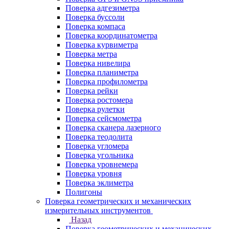
Поверка адгезиметра
Поверка буссоли
Поверка компаса
Поверка координатометра
Поверка курвиметра
Поверка метра
Поверка нивелира
Поверка планиметра
Поверка профилометра
Поверка рейки
Поверка ростомера
Поверка рулетки
Поверка сейсмометра
Поверка сканера лазерного
Поверка теодолита
Поверка угломера
Поверка угольника
Поверка уровнемера
Поверка уровня
Поверка эклиметра
Полигоны
Поверка геометрических и механических
измерительных инструментов
Назад
Поверка геометрических и механических