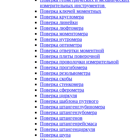
измерительных инструментов
Поверка ключей моментных
Поверка кругломера
Поверка линейки
Поверка люфтомера
Поверка моментомера
Поверка нутромера
Поверка оптиметра
Поверка отвертки моментной
Поверка плиты поверочной
Поверка проволочки измерительной
Поверка прогибомера
Поверка резольвометра
Поверка скобы
Поверка стенкомера
Поверка сферометра
Поверка циркуля
Поверка шаблона путевого
Поверка штангенглубиномера
Поверка штангензубомера
Поверка штангенов
Поверка штангенрейсмаса
Поверка штангенциркуля
Поверка щупа