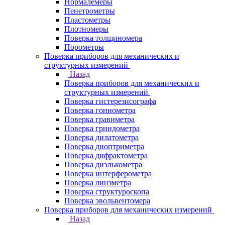
Нормалемеры
Пенетрометры
Пластометры
Плотномеры
Поверка толщиномера
Порометры
Поверка приборов для механических и
структурных измерений
Назад
Поверка приборов для механических и
структурных измерений
Поверка гистерезисографа
Поверка гониометра
Поверка гравиметра
Поверка гриндометра
Поверка дилатометра
Поверка диоптриметра
Поверка дифрактометра
Поверка диэлькометра
Поверка интерферометра
Поверка линзметра
Поверка структуроскопа
Поверка эвольвентомера
Поверка приборов для механических измерений
Назад