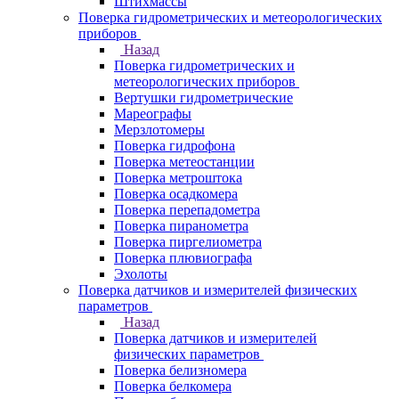
Штихмассы
Поверка гидрометрических и метеорологических
приборов
Назад
Поверка гидрометрических и
метеорологических приборов
Вертушки гидрометрические
Мареографы
Мерзлотомеры
Поверка гидрофона
Поверка метеостанции
Поверка метроштока
Поверка осадкомера
Поверка перепадометра
Поверка пиранометра
Поверка пиргелиометра
Поверка плювиографа
Эхолоты
Поверка датчиков и измерителей физических
параметров
Назад
Поверка датчиков и измерителей
физических параметров
Поверка белизномера
Поверка белкомера