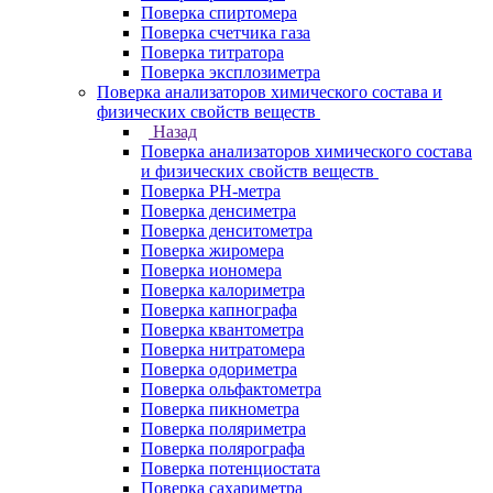
Поверка спиртомера
Поверка счетчика газа
Поверка титратора
Поверка эксплозиметра
Поверка анализаторов химического состава и
физических свойств веществ
Назад
Поверка анализаторов химического состава
и физических свойств веществ
Поверка PH-метра
Поверка денсиметра
Поверка денситометра
Поверка жиромера
Поверка иономера
Поверка калориметра
Поверка капнографа
Поверка квантометра
Поверка нитратомера
Поверка одориметра
Поверка ольфактометра
Поверка пикнометра
Поверка поляриметра
Поверка полярографа
Поверка потенциостата
Поверка сахариметра