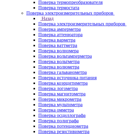
Поверка термопреобразователя
Поверка термостата
Поверка электроизмерительных приборов
Назад
Поверка электроизмерительных приборов
Поверка амперметра
Поверка аттенюатора
Поверка варметра
Поверка ваттметра
Поверка волномера
Поверка вольтамперметра
Поверка вольтметра
Поверка волюметра
Поверка гальванометра
Поверка источника питания
Поверка коэрцитиметра
Поверка логометра
Поверка магнитометра
Поверка микрометра
Поверка мультиметра
Поверка омметра
Поверка осциллографа
Поверка полиграфа
Поверка потенциометра
Поверка резистивиметра