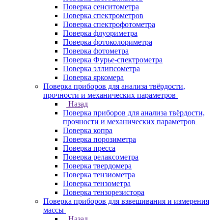
Поверка сенситометра
Поверка спектрометров
Поверка спектрофотометра
Поверка флуориметра
Поверка фотоколориметра
Поверка фотометра
Поверка Фурье-спектрометра
Поверка эллипсометра
Поверка яркомера
Поверка приборов для анализа твёрдости,
прочности и механических параметров
Назад
Поверка приборов для анализа твёрдости,
прочности и механических параметров
Поверка копра
Поверка порозиметра
Поверка пресса
Поверка релаксометра
Поверка твердомера
Поверка тензиометра
Поверка тензометра
Поверка тензорезистора
Поверка приборов для взвешивания и измерения
массы
Назад