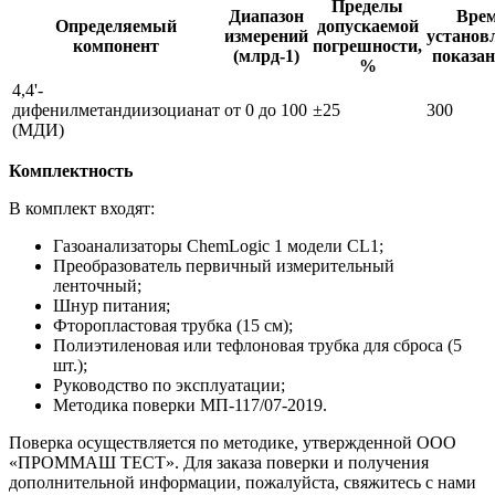
Пределы
Диапазон
Вре
Определяемый
допускаемой
измерений
установ
компонент
погрешности,
(млрд-1)
показан
%
4,4'-
дифенилметандиизоцианат
от 0 до 100
±25
300
(МДИ)
Комплектность
В комплект входят:
Газоанализаторы ChemLogic 1 модели CL1;
Преобразователь первичный измерительный
ленточный;
Шнур питания;
Фторопластовая трубка (15 см);
Полиэтиленовая или тефлоновая трубка для сброса (5
шт.);
Руководство по эксплуатации;
Методика поверки МП-117/07-2019.
Поверка осуществляется по методике, утвержденной ООО
«ПРОММАШ ТЕСТ». Для заказа поверки и получения
дополнительной информации, пожалуйста, свяжитесь с нами