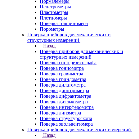
Нормалемеры
Пенетрометры
Пластометры
Плотномеры
Поверка толщиномера
Порометры
Поверка приборов для механических и
структурных измерений
Назад
Поверка приборов для механических и
структурных измерений
Поверка гистерезисографа
Поверка гониометра
Поверка гравиметра
Поверка гриндометра
Поверка дилатометра
Поверка диоптриметра
Поверка дифрактометра
Поверка диэлькометра
Поверка интерферометра
Поверка линзметра
Поверка структуроскопа
Поверка эвольвентомера
Поверка приборов для механических измерений
Назад