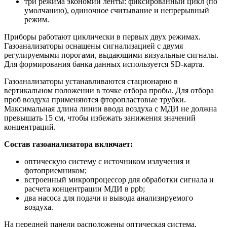
три режима экономии ленты: фиксированный цикл (по
умолчанию), одиночное считывание и непрерывный
режим.
Приборы работают циклически в первых двух режимах.
Газоанализаторы оснащены сигнализацией с двумя
регулируемыми порогами, выдающими визуальные сигналы.
Для формирования банка данных используется SD-карта.
Газоанализаторы устанавливаются стационарно в
вертикальном положении в точке отбора пробы. Для отбора
проб воздуха применяются фторопластовые трубки.
Максимальная длина линии ввода воздуха с МДИ не должна
превышать 15 см, чтобы избежать занижения значений
концентраций.
Состав газоанализатора включает:
оптическую систему с источником излучения и
фотоприемником;
встроенный микропроцессор для обработки сигнала и
расчета концентрации МДИ в ppb;
два насоса для подачи и вывода анализируемого
воздуха.
На передней панели расположены оптическая система,