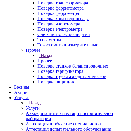
Поверка трансформатора
Поверка ферритометра
Поверка феррометра
Поверка характериографа
Поверка частотомера
Поверка электрометра
Счетчики электроэнергии
Тесламетры
Токосъемники измерительные
Прочее
Назад
Прочее
Поверка станков балансировочных
Поверка тарификатора
Поверка трубы аэродинамической
Поверка шприцов
Бренды
Акции
Услуги
Назад
Услуги
Аккредитация и аттестация испытательной
лаборатории
Аттестация и обучение специалистов
Аттестация испытательного оборудования