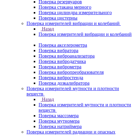
Поверка резервуаров
Поверка стакана мерного
Поверка цилиндра измерительного
Поверка цистерны
Поверка измерителей вибрации и колебаний
Назад
Поверка измерителей вибрации и колебаний
Поверка акселерометра
Поверка вибратора
Поверка виброанализатора
Поверка вибродатчика
Поверка виброметра
Поверка вибропреобразователя
Поверка вибростенда
Поверка дозкалибратора
Поверка измерителей мутности и плотности
веществ
Назад
Поверка измерителей мутности и плотности
веществ
Поверка массомера
Поверка мутномера
Поверка натриймера
Поверка измерителей радиации и опасных