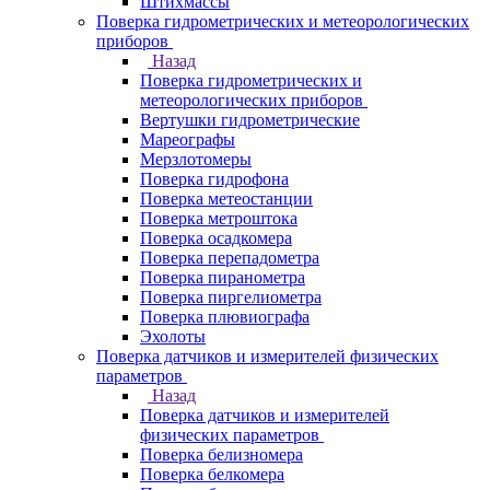
Штихмассы
Поверка гидрометрических и метеорологических
приборов
Назад
Поверка гидрометрических и
метеорологических приборов
Вертушки гидрометрические
Мареографы
Мерзлотомеры
Поверка гидрофона
Поверка метеостанции
Поверка метроштока
Поверка осадкомера
Поверка перепадометра
Поверка пиранометра
Поверка пиргелиометра
Поверка плювиографа
Эхолоты
Поверка датчиков и измерителей физических
параметров
Назад
Поверка датчиков и измерителей
физических параметров
Поверка белизномера
Поверка белкомера