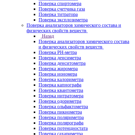
Поверка спиртомера
Поверка счетчика газа
Поверка титратора
Поверка эксплозиметра
Поверка анализаторов химического состава и
физических свойств веществ
Назад
Поверка анализаторов химического состава
и физических свойств веществ
Поверка PH-метра
Поверка денсиметра
Поверка денситометра
Поверка жиромера
Поверка иономера
Поверка калориметра
Поверка капнографа
Поверка квантометра
Поверка нитратомера
Поверка одориметра
Поверка ольфактометра
Поверка пикнометра
Поверка поляриметра
Поверка полярографа
Поверка потенциостата
Поверка сахариметра