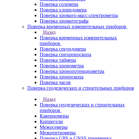
Поверка солемера
Поверка хлоридомера
Поверка хромато-масс-спектрометра
Поверка хроматографа
Поверка временных измерительных приборов
Назад
Поверка временных измерительных
приборов
Поверка секундомера
Поверка синхроноскопа
Поверка таймера
Поверка хронометра
Поверка хронопотенциометра
Поверка хроноскопа
Поверка часов
Поверка геодезических и строительных приборов
Назад
Поверка геодезических и строительных
приборов
Каверномеры
Кипрегели
Межосемеры
Межцентромеры
Поверка GPS и GNSS приемника