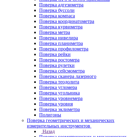
Поверка адгезиметра
Поверка буссоли
Поверка компаса
Поверка координатометра
Поверка курвиметра
Поверка метра
Поверка нивелира
Поверка планиметра
Поверка профилометра
Поверка рейки
Поверка ростомера
Поверка рулетки
Поверка сейсмометра
Поверка сканера лазерного
Поверка теодолита
Поверка угломера
Поверка угольника
Поверка уровнемера
Поверка уровня
Поверка эклиметра
Полигоны
Поверка геометрических и механических
измерительных инструментов
Назад
Поверка геометрических и механических