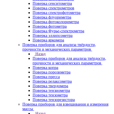
Поверка сенситометра
Поверка спектрометров
Поверка спектрофотометра
Поверка флуориметра
Поверка фотоколориметра
Поверка фотометра
Поверка Фурье-спектрометра
Поверка эллипсометра
Поверка яркомера
Поверка приборов для анализа твёрдости,
прочности и механических параметров
Назад
Поверка приборов для анализа твёрдости,
прочности и механических параметров
Поверка копра
Поверка порозиметра
Поверка пресса
Поверка релаксометра
Поверка твердомера
Поверка тензиометра
Поверка тензометра
Поверка тензорезистора
Поверка приборов для взвешивания и измерения
массы
Назад