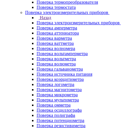
Поверка термопреобразователя
Поверка термостата
Поверка электроизмерительных приборов
Назад
Поверка электроизмерительных приборов
Поверка амперметра
Поверка аттенюатора
Поверка варметра
Поверка ваттметра
Поверка волномера
Поверка вольтамперметра
Поверка вольтметра
Поверка волюметра
Поверка гальванометра
Поверка источника питания
Поверка коэрцитиметра
Поверка логометра
Поверка магнитометра
Поверка микрометра
Поверка мультиметра
Поверка омметра
Поверка осциллографа
Поверка полиграфа
Поверка потенциометра
Поверка резистивиметра