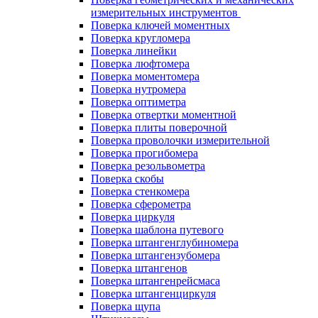
измерительных инструментов
Поверка ключей моментных
Поверка кругломера
Поверка линейки
Поверка люфтомера
Поверка моментомера
Поверка нутромера
Поверка оптиметра
Поверка отвертки моментной
Поверка плиты поверочной
Поверка проволочки измерительной
Поверка прогибомера
Поверка резольвометра
Поверка скобы
Поверка стенкомера
Поверка сферометра
Поверка циркуля
Поверка шаблона путевого
Поверка штангенглубиномера
Поверка штангензубомера
Поверка штангенов
Поверка штангенрейсмаса
Поверка штангенциркуля
Поверка щупа