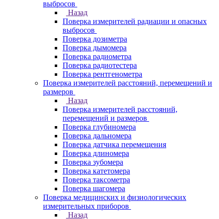
выбросов
Назад
Поверка измерителей радиации и опасных
выбросов
Поверка дозиметра
Поверка дымомера
Поверка радиометра
Поверка радиотестера
Поверка рентгенометра
Поверка измерителей расстояний, перемещений и
размеров
Назад
Поверка измерителей расстояний,
перемещений и размеров
Поверка глубиномера
Поверка дальномера
Поверка датчика перемещения
Поверка длиномера
Поверка зубомера
Поверка катетомера
Поверка таксометра
Поверка шагомера
Поверка медицинских и физиологических
измерительных приборов
Назад