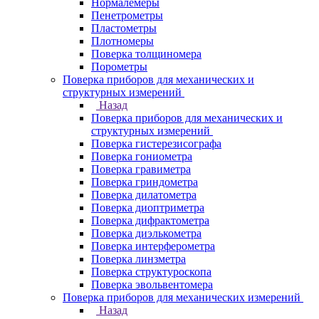
Нормалемеры
Пенетрометры
Пластометры
Плотномеры
Поверка толщиномера
Порометры
Поверка приборов для механических и
структурных измерений
Назад
Поверка приборов для механических и
структурных измерений
Поверка гистерезисографа
Поверка гониометра
Поверка гравиметра
Поверка гриндометра
Поверка дилатометра
Поверка диоптриметра
Поверка дифрактометра
Поверка диэлькометра
Поверка интерферометра
Поверка линзметра
Поверка структуроскопа
Поверка эвольвентомера
Поверка приборов для механических измерений
Назад