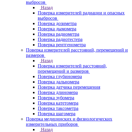
выбросов
Назад
Поверка измерителей радиации и опасных
выбросов
Поверка дозиметра
Поверка дымомера
Поверка радиометра
Поверка радиотестера
Поверка рентгенометра
Поверка измерителей расстояний, перемещений и
размеров
Назад
Поверка измерителей расстояний,
перемещений и размеров
Поверка глубиномера
Поверка дальномера
Поверка датчика перемещения
Поверка длиномера
Поверка зубомера
Поверка катетомера
Поверка таксометра
Поверка шагомера
Поверка медицинских и физиологических
измерительных приборов
Назад