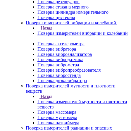
Поверка резервуаров
Поверка стакана мерного
Поверка цилиндра измерительного
Поверка цистерны
Поверка измерителей вибрации и колебаний
Назад
Поверка измерителей вибрации и колебаний
Поверка акселерометра
Поверка вибратора
Поверка виброанализатора
Поверка вибродатчика
Поверка виброметра
Поверка вибропреобразователя
Поверка вибростенда
Поверка дозкалибратора
Поверка измерителей мутности и плотности
веществ
Назад
Поверка измерителей мутности и плотности
веществ
Поверка массомера
Поверка мутномера
Поверка натриймера
Поверка измерителей радиации и опасных