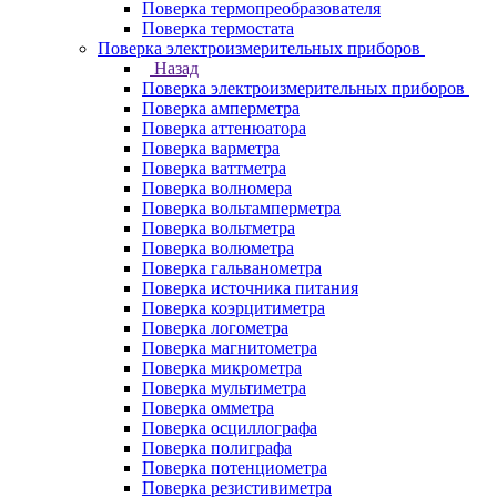
Поверка термопреобразователя
Поверка термостата
Поверка электроизмерительных приборов
Назад
Поверка электроизмерительных приборов
Поверка амперметра
Поверка аттенюатора
Поверка варметра
Поверка ваттметра
Поверка волномера
Поверка вольтамперметра
Поверка вольтметра
Поверка волюметра
Поверка гальванометра
Поверка источника питания
Поверка коэрцитиметра
Поверка логометра
Поверка магнитометра
Поверка микрометра
Поверка мультиметра
Поверка омметра
Поверка осциллографа
Поверка полиграфа
Поверка потенциометра
Поверка резистивиметра