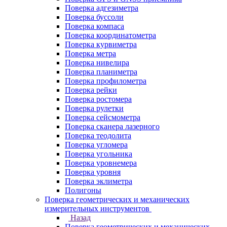
Поверка адгезиметра
Поверка буссоли
Поверка компаса
Поверка координатометра
Поверка курвиметра
Поверка метра
Поверка нивелира
Поверка планиметра
Поверка профилометра
Поверка рейки
Поверка ростомера
Поверка рулетки
Поверка сейсмометра
Поверка сканера лазерного
Поверка теодолита
Поверка угломера
Поверка угольника
Поверка уровнемера
Поверка уровня
Поверка эклиметра
Полигоны
Поверка геометрических и механических
измерительных инструментов
Назад
Поверка геометрических и механических