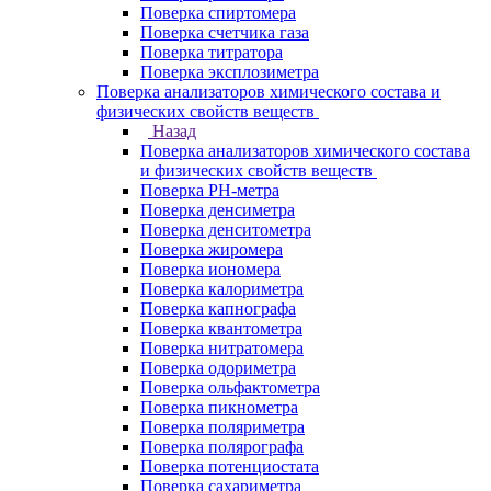
Поверка спиртомера
Поверка счетчика газа
Поверка титратора
Поверка эксплозиметра
Поверка анализаторов химического состава и
физических свойств веществ
Назад
Поверка анализаторов химического состава
и физических свойств веществ
Поверка PH-метра
Поверка денсиметра
Поверка денситометра
Поверка жиромера
Поверка иономера
Поверка калориметра
Поверка капнографа
Поверка квантометра
Поверка нитратомера
Поверка одориметра
Поверка ольфактометра
Поверка пикнометра
Поверка поляриметра
Поверка полярографа
Поверка потенциостата
Поверка сахариметра