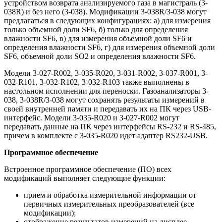
устройством возврата анализируемого газа в магистраль (3-
038R) и без него (3-038). Модификации 3-038R/3-038 могут
предлагаться в следующих конфигурациях: а) для измерения
только объемной доли SF6, б) только для определения
влажности SF6, в) для измерения объемной доли SF6 и
определения влажности SF6, г) для измерения объемной доли
SF6, объемной доли SO2 и определения влажности SF6.
Модели 3-027-R002, 3-035-R020, 3-031-R002, 3-037-R001, 3-
032-R101, 3-032-R102, 3-032-R103 также выполнены в
настольном исполнении для переноски. Газоанализаторы 3-
038, 3-038R/3-038 могут сохранять результаты измерений в
своей внутренней памяти и передавать их на ПК через USB-
интерфейс. Модели 3-035-R020 и 3-027-R002 могут
передавать данные на ПК через интерфейсы RS-232 и RS-485,
причем в комплекте с 3-035-R020 идет адаптер RS232-USB.
Программное обеспечение
Встроенное программное обеспечение (ПО) всех
модификаций выполняет следующие функции:
прием и обработка измерительной информации от
первичных измерительных преобразователей (все
модификации);
отображение результатов измерений на дисплее