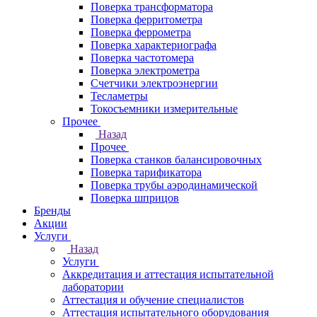
Поверка трансформатора
Поверка ферритометра
Поверка феррометра
Поверка характериографа
Поверка частотомера
Поверка электрометра
Счетчики электроэнергии
Тесламетры
Токосъемники измерительные
Прочее
Назад
Прочее
Поверка станков балансировочных
Поверка тарификатора
Поверка трубы аэродинамической
Поверка шприцов
Бренды
Акции
Услуги
Назад
Услуги
Аккредитация и аттестация испытательной
лаборатории
Аттестация и обучение специалистов
Аттестация испытательного оборудования