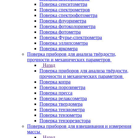
Поверка сенситометра
Поверка спектрометров
Поверка спектрофотометра
Поверка флуориметра
Поверка фотоколориметра
Поверка фотометра
Поверка Фурье-спектрометра
Поверка эллипсометра
Поверка яркомера
Поверка приборов для анализа твёрдости,
прочности и механических параметров
Назад
Поверка приборов для анализа твёрдости,
прочности и механических параметров
Поверка копра
Поверка порозиметра
Поверка пресса
Поверка релаксометра
Поверка твердомера
Поверка тензиометра
Поверка тензометра
Поверка тензорезистора
Поверка приборов для взвешивания и измерения
массы
Назад