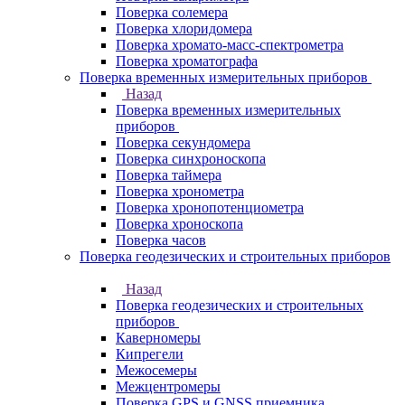
Поверка солемера
Поверка хлоридомера
Поверка хромато-масс-спектрометра
Поверка хроматографа
Поверка временных измерительных приборов
Назад
Поверка временных измерительных
приборов
Поверка секундомера
Поверка синхроноскопа
Поверка таймера
Поверка хронометра
Поверка хронопотенциометра
Поверка хроноскопа
Поверка часов
Поверка геодезических и строительных приборов
Назад
Поверка геодезических и строительных
приборов
Каверномеры
Кипрегели
Межосемеры
Межцентромеры
Поверка GPS и GNSS приемника