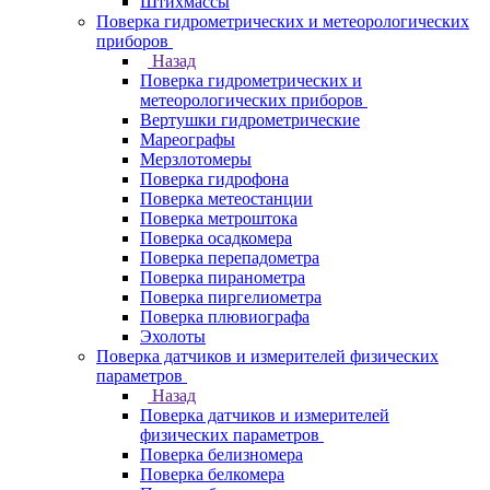
Штихмассы
Поверка гидрометрических и метеорологических
приборов
Назад
Поверка гидрометрических и
метеорологических приборов
Вертушки гидрометрические
Мареографы
Мерзлотомеры
Поверка гидрофона
Поверка метеостанции
Поверка метроштока
Поверка осадкомера
Поверка перепадометра
Поверка пиранометра
Поверка пиргелиометра
Поверка плювиографа
Эхолоты
Поверка датчиков и измерителей физических
параметров
Назад
Поверка датчиков и измерителей
физических параметров
Поверка белизномера
Поверка белкомера