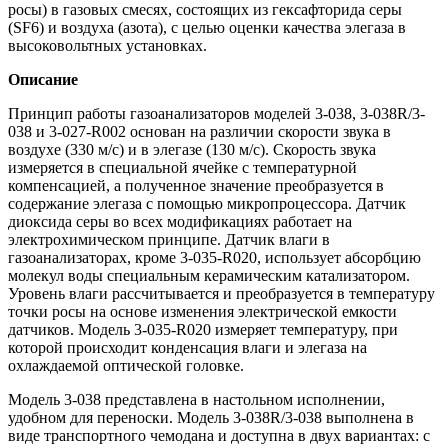
росы) в газовых смесях, состоящих из гексафторида серы
(SF6) и воздуха (азота), с целью оценки качества элегаза в
высоковольтных установках.
Описание
Принцип работы газоанализаторов моделей 3-038, 3-038R/3-
038 и 3-027-R002 основан на различии скорости звука в
воздухе (330 м/с) и в элегазе (130 м/с). Скорость звука
измеряется в специальной ячейке с температурной
компенсацией, а полученное значение преобразуется в
содержание элегаза с помощью микропроцессора. Датчик
диоксида серы во всех модификациях работает на
электрохимическом принципе. Датчик влаги в
газоанализаторах, кроме 3-035-R020, использует абсорбцию
молекул воды специальным керамическим катализатором.
Уровень влаги рассчитывается и преобразуется в температуру
точки росы на основе изменения электрической емкости
датчиков. Модель 3-035-R020 измеряет температуру, при
которой происходит конденсация влаги и элегаза на
охлаждаемой оптической головке.
Модель 3-038 представлена в настольном исполнении,
удобном для переноски. Модель 3-038R/3-038 выполнена в
виде транспортного чемодана и доступна в двух вариантах: с