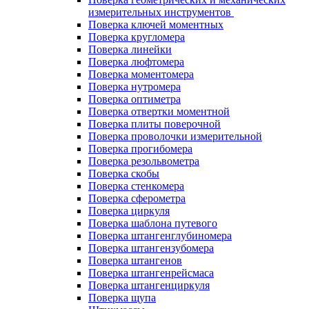
измерительных инструментов
Поверка ключей моментных
Поверка кругломера
Поверка линейки
Поверка люфтомера
Поверка моментомера
Поверка нутромера
Поверка оптиметра
Поверка отвертки моментной
Поверка плиты поверочной
Поверка проволочки измерительной
Поверка прогибомера
Поверка резольвометра
Поверка скобы
Поверка стенкомера
Поверка сферометра
Поверка циркуля
Поверка шаблона путевого
Поверка штангенглубиномера
Поверка штангензубомера
Поверка штангенов
Поверка штангенрейсмаса
Поверка штангенциркуля
Поверка щупа