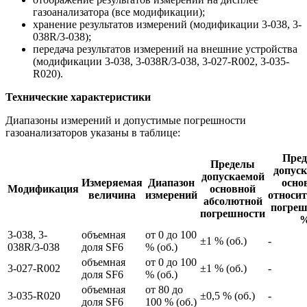
газоанализатора (все модификации);
хранение результатов измерений (модификации 3-038, 3-
038R/3-038);
передача результатов измерений на внешние устройства
(модификации 3-038, 3-038R/3-038, 3-027-R002, 3-035-
R020).
Технические характеристики
Диапазоны измерений и допустимые погрешности
газоанализаторов указаны в таблице:
Пре
Пределы
допус
допускаемой
Измеряемая
Диапазон
осно
Модификация
основной
величина
измерений
относи
абсолютной
погреш
погрешности
3-038, 3-
объемная
от 0 до 100
±1 % (об.)
-
038R/3-038
доля SF6
% (об.)
объемная
от 0 до 100
3-027-R002
±1 % (об.)
-
доля SF6
% (об.)
объемная
от 80 до
3-035-R020
±0,5 % (об.)
-
доля SF6
100 % (об.)