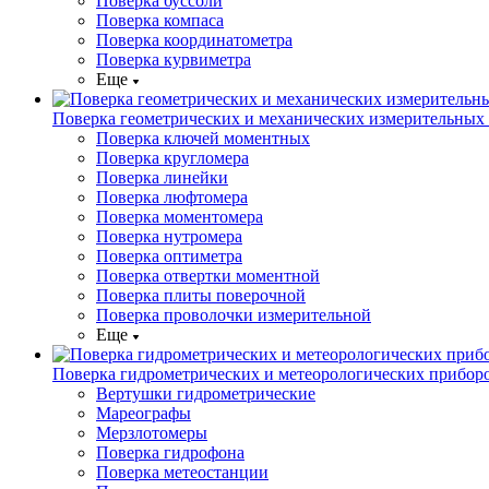
Поверка буссоли
Поверка компаса
Поверка координатометра
Поверка курвиметра
Еще
Поверка геометрических и механических измерительных
Поверка ключей моментных
Поверка кругломера
Поверка линейки
Поверка люфтомера
Поверка моментомера
Поверка нутромера
Поверка оптиметра
Поверка отвертки моментной
Поверка плиты поверочной
Поверка проволочки измерительной
Еще
Поверка гидрометрических и метеорологических прибор
Вертушки гидрометрические
Мареографы
Мерзлотомеры
Поверка гидрофона
Поверка метеостанции