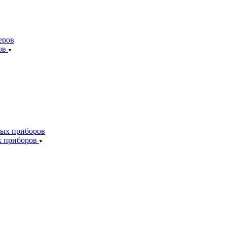
ов
х приборов