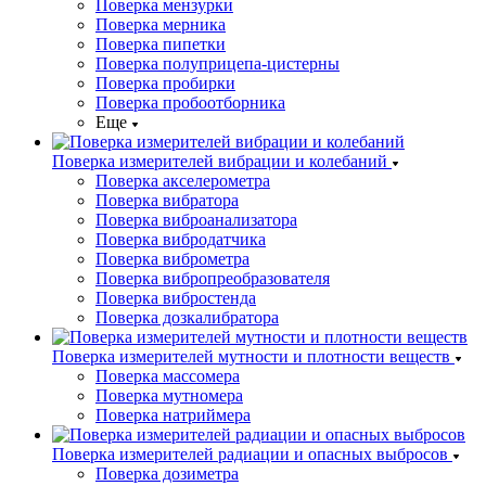
Поверка мензурки
Поверка мерника
Поверка пипетки
Поверка полуприцепа-цистерны
Поверка пробирки
Поверка пробоотборника
Еще
Поверка измерителей вибрации и колебаний
Поверка акселерометра
Поверка вибратора
Поверка виброанализатора
Поверка вибродатчика
Поверка виброметра
Поверка вибропреобразователя
Поверка вибростенда
Поверка дозкалибратора
Поверка измерителей мутности и плотности веществ
Поверка массомера
Поверка мутномера
Поверка натриймера
Поверка измерителей радиации и опасных выбросов
Поверка дозиметра