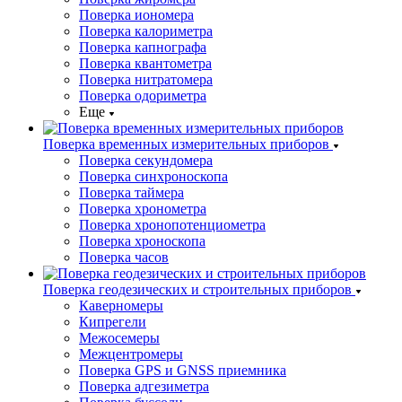
Поверка иономера
Поверка калориметра
Поверка капнографа
Поверка квантометра
Поверка нитратомера
Поверка одориметра
Еще
Поверка временных измерительных приборов
Поверка секундомера
Поверка синхроноскопа
Поверка таймера
Поверка хронометра
Поверка хронопотенциометра
Поверка хроноскопа
Поверка часов
Поверка геодезических и строительных приборов
Каверномеры
Кипрегели
Межосемеры
Межцентромеры
Поверка GPS и GNSS приемника
Поверка адгезиметра