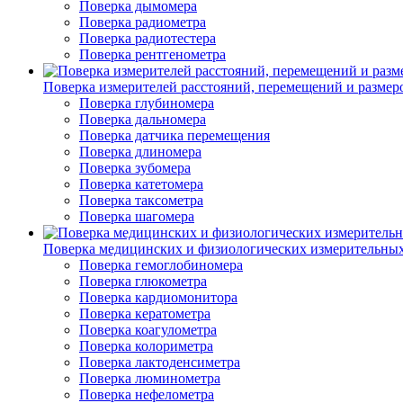
Поверка дымомера
Поверка радиометра
Поверка радиотестера
Поверка рентгенометра
Поверка измерителей расстояний, перемещений и размер
Поверка глубиномера
Поверка дальномера
Поверка датчика перемещения
Поверка длиномера
Поверка зубомера
Поверка катетомера
Поверка таксометра
Поверка шагомера
Поверка медицинских и физиологических измерительны
Поверка гемоглобиномера
Поверка глюкометра
Поверка кардиомонитора
Поверка кератометра
Поверка коагулометра
Поверка колориметра
Поверка лактоденсиметра
Поверка люминометра
Поверка нефелометра