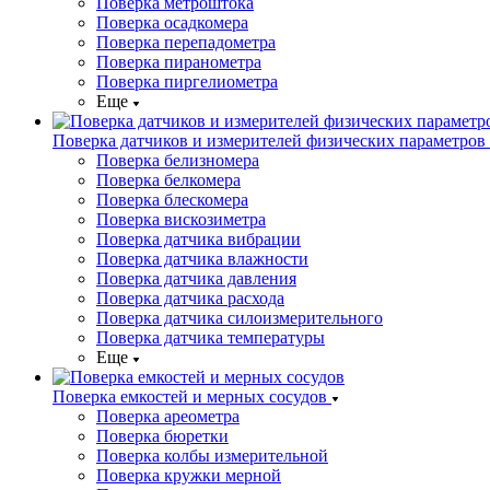
Поверка метроштока
Поверка осадкомера
Поверка перепадометра
Поверка пиранометра
Поверка пиргелиометра
Еще
Поверка датчиков и измерителей физических параметров
Поверка белизномера
Поверка белкомера
Поверка блескомера
Поверка вискозиметра
Поверка датчика вибрации
Поверка датчика влажности
Поверка датчика давления
Поверка датчика расхода
Поверка датчика силоизмерительного
Поверка датчика температуры
Еще
Поверка емкостей и мерных сосудов
Поверка ареометра
Поверка бюретки
Поверка колбы измерительной
Поверка кружки мерной