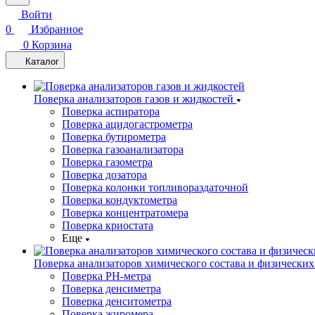
Войти
0
Избранное
0
Корзина
Каталог
Поверка анализаторов газов и жидкостей
Поверка аспиратора
Поверка ацидогастрометра
Поверка бутирометра
Поверка газоанализатора
Поверка газометра
Поверка дозатора
Поверка колонки топливораздаточной
Поверка кондуктометра
Поверка концентратомера
Поверка криостата
Еще
Поверка анализаторов химического состава и физических
Поверка PH-метра
Поверка денсиметра
Поверка денситометра
Поверка жиромера