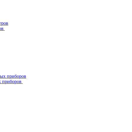
ов
х приборов