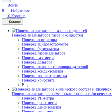
Войти
0
Избранное
0
Корзина
Каталог
Поверка анализаторов газов и жидкостей
Поверка аспиратора
Поверка ацидогастрометра
Поверка бутирометра
Поверка газоанализатора
Поверка газометра
Поверка дозатора
Поверка колонки топливораздаточной
Поверка кондуктометра
Поверка концентратомера
Поверка криостата
Еще
Поверка анализаторов химического состава и физических
Поверка PH-метра
Поверка денсиметра
Поверка денситометра
Поверка жиромера