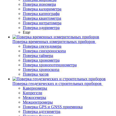
Поверка иономера
Поверка калориметра
Поверка капнографа
Поверка квантометра
Поверка нитратомера
Поверка одориметра
Еще
Поверка временных измерительных приборов
Поверка секундомера
Поверка синхроноскопа
Поверка таймера
Поверка хронометра
Поверка хронопотенциометра
Поверка хроноскопа
Поверка часов
Поверка геодезических и строительных приборов
Каверномеры
Кипрегели
Межосемеры
Межцентромеры
Поверка GPS и GNSS приемника
Поверка адгезиметра