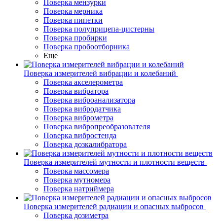
Поверка мензурки
Поверка мерника
Поверка пипетки
Поверка полуприцепа-цистерны
Поверка пробирки
Поверка пробоотборника
Еще
Поверка измерителей вибрации и колебаний
Поверка акселерометра
Поверка вибратора
Поверка виброанализатора
Поверка вибродатчика
Поверка виброметра
Поверка вибропреобразователя
Поверка вибростенда
Поверка дозкалибратора
Поверка измерителей мутности и плотности веществ
Поверка массомера
Поверка мутномера
Поверка натриймера
Поверка измерителей радиации и опасных выбросов
Поверка дозиметра