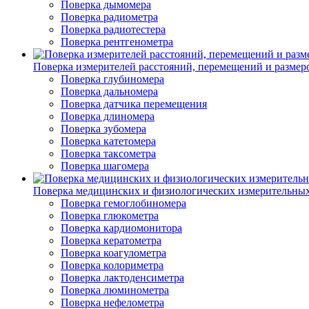
Поверка дымомера
Поверка радиометра
Поверка радиотестера
Поверка рентгенометра
Поверка измерителей расстояний, перемещений и размер
Поверка глубиномера
Поверка дальномера
Поверка датчика перемещения
Поверка длиномера
Поверка зубомера
Поверка катетомера
Поверка таксометра
Поверка шагомера
Поверка медицинских и физиологических измерительны
Поверка гемоглобиномера
Поверка глюкометра
Поверка кардиомонитора
Поверка кератометра
Поверка коагулометра
Поверка колориметра
Поверка лактоденсиметра
Поверка люминометра
Поверка нефелометра