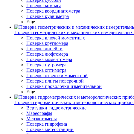
Поверка буссоли
Поверка компаса
Поверка координатометра
Поверка курвиметра
Еще
Поверка геометрических и механических измерительных
Поверка ключей моментных
Поверка кругломера
Поверка линейки
Поверка люфтомера
Поверка моментомера
Поверка нутромера
Поверка оптиметра
Поверка отвертки моментной
Поверка плиты поверочной
Поверка проволочки измерительной
Еще
Поверка гидрометрических и метеорологических прибор
Вертушки гидрометрические
Мареографы
Мерзлотомеры
Поверка гидрофона
Поверка метеостанции