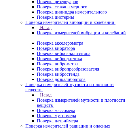
Поверка резервуаров
Поверка стакана мерного
Поверка цилиндра измерительного
Поверка цистерны
Поверка измерителей вибрации и колебаний
Назад
Поверка измерителей вибрации и колебаний
Поверка акселерометра
Поверка вибратора
Поверка виброанализатора
Поверка вибродатчика
Поверка виброметра
Поверка вибропреобразователя
Поверка вибростенда
Поверка дозкалибратора
Поверка измерителей мутности и плотности
веществ
Назад
Поверка измерителей мутности и плотности
веществ
Поверка массомера
Поверка мутномера
Поверка натриймера
Поверка измерителей радиации и опасных