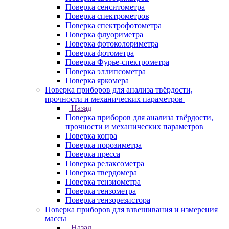
Поверка сенситометра
Поверка спектрометров
Поверка спектрофотометра
Поверка флуориметра
Поверка фотоколориметра
Поверка фотометра
Поверка Фурье-спектрометра
Поверка эллипсометра
Поверка яркомера
Поверка приборов для анализа твёрдости,
прочности и механических параметров
Назад
Поверка приборов для анализа твёрдости,
прочности и механических параметров
Поверка копра
Поверка порозиметра
Поверка пресса
Поверка релаксометра
Поверка твердомера
Поверка тензиометра
Поверка тензометра
Поверка тензорезистора
Поверка приборов для взвешивания и измерения
массы
Назад