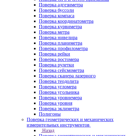
Поверка адгезиметра
Поверка буссоли
Поверка компаса
Поверка координатометра
Поверка курвиметра
Поверка метра
Поверка нивелира
Поверка планиметра
Поверка профилометра
Поверка рейки
Поверка ростомера
Поверка рулетки
Поверка сейсмометра
Поверка сканера лазерного
Поверка теодолита
Поверка угломера
Поверка угольника
Поверка уровнемера
Поверка уровня
Поверка эклиметра
Полигоны
Поверка геометрических и механических
измерительных инструментов
Назад
Поверка геометрических и механических