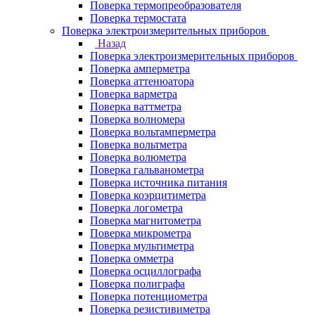
Поверка термопреобразователя
Поверка термостата
Поверка электроизмерительных приборов
Назад
Поверка электроизмерительных приборов
Поверка амперметра
Поверка аттенюатора
Поверка варметра
Поверка ваттметра
Поверка волномера
Поверка вольтамперметра
Поверка вольтметра
Поверка волюметра
Поверка гальванометра
Поверка источника питания
Поверка коэрцитиметра
Поверка логометра
Поверка магнитометра
Поверка микрометра
Поверка мультиметра
Поверка омметра
Поверка осциллографа
Поверка полиграфа
Поверка потенциометра
Поверка резистивиметра