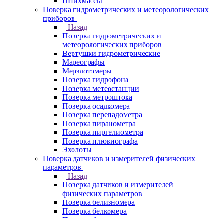
Штихмассы
Поверка гидрометрических и метеорологических
приборов
Назад
Поверка гидрометрических и
метеорологических приборов
Вертушки гидрометрические
Мареографы
Мерзлотомеры
Поверка гидрофона
Поверка метеостанции
Поверка метроштока
Поверка осадкомера
Поверка перепадометра
Поверка пиранометра
Поверка пиргелиометра
Поверка плювиографа
Эхолоты
Поверка датчиков и измерителей физических
параметров
Назад
Поверка датчиков и измерителей
физических параметров
Поверка белизномера
Поверка белкомера