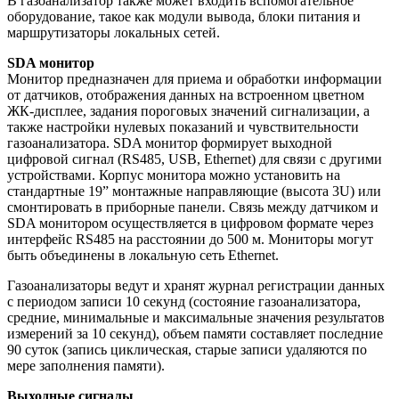
В газоанализатор также может входить вспомогательное
оборудование, такое как модули вывода, блоки питания и
маршрутизаторы локальных сетей.
SDA монитор
Монитор предназначен для приема и обработки информации
от датчиков, отображения данных на встроенном цветном
ЖК-дисплее, задания пороговых значений сигнализации, а
также настройки нулевых показаний и чувствительности
газоанализатора. SDA монитор формирует выходной
цифровой сигнал (RS485, USB, Ethernet) для связи с другими
устройствами. Корпус монитора можно установить на
стандартные 19” монтажные направляющие (высота 3U) или
смонтировать в приборные панели. Связь между датчиком и
SDA монитором осуществляется в цифровом формате через
интерфейс RS485 на расстоянии до 500 м. Мониторы могут
быть объединены в локальную сеть Ethernet.
Газоанализаторы ведут и хранят журнал регистрации данных
с периодом записи 10 секунд (состояние газоанализатора,
средние, минимальные и максимальные значения результатов
измерений за 10 секунд), объем памяти составляет последние
90 суток (запись циклическая, старые записи удаляются по
мере заполнения памяти).
Выходные сигналы