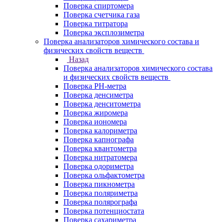
Поверка спиртомера
Поверка счетчика газа
Поверка титратора
Поверка эксплозиметра
Поверка анализаторов химического состава и
физических свойств веществ
Назад
Поверка анализаторов химического состава
и физических свойств веществ
Поверка PH-метра
Поверка денсиметра
Поверка денситометра
Поверка жиромера
Поверка иономера
Поверка калориметра
Поверка капнографа
Поверка квантометра
Поверка нитратомера
Поверка одориметра
Поверка ольфактометра
Поверка пикнометра
Поверка поляриметра
Поверка полярографа
Поверка потенциостата
Поверка сахариметра