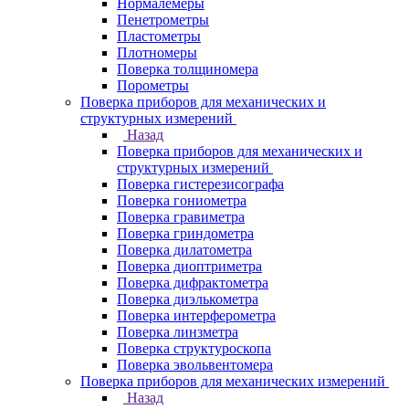
Нормалемеры
Пенетрометры
Пластометры
Плотномеры
Поверка толщиномера
Порометры
Поверка приборов для механических и
структурных измерений
Назад
Поверка приборов для механических и
структурных измерений
Поверка гистерезисографа
Поверка гониометра
Поверка гравиметра
Поверка гриндометра
Поверка дилатометра
Поверка диоптриметра
Поверка дифрактометра
Поверка диэлькометра
Поверка интерферометра
Поверка линзметра
Поверка структуроскопа
Поверка эвольвентомера
Поверка приборов для механических измерений
Назад