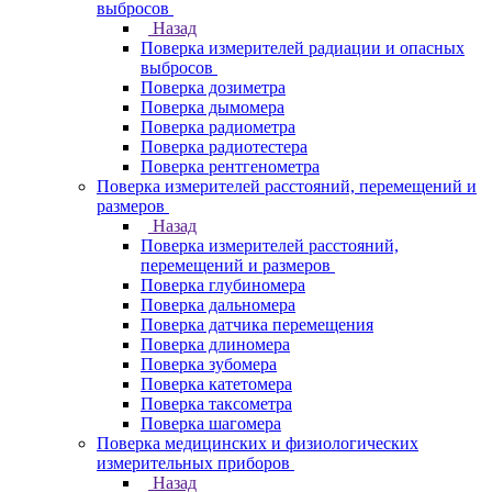
выбросов
Назад
Поверка измерителей радиации и опасных
выбросов
Поверка дозиметра
Поверка дымомера
Поверка радиометра
Поверка радиотестера
Поверка рентгенометра
Поверка измерителей расстояний, перемещений и
размеров
Назад
Поверка измерителей расстояний,
перемещений и размеров
Поверка глубиномера
Поверка дальномера
Поверка датчика перемещения
Поверка длиномера
Поверка зубомера
Поверка катетомера
Поверка таксометра
Поверка шагомера
Поверка медицинских и физиологических
измерительных приборов
Назад