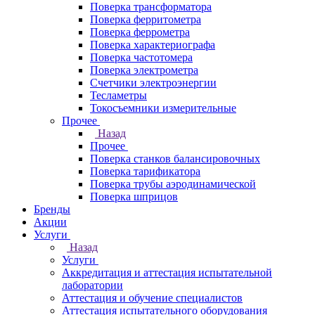
Поверка трансформатора
Поверка ферритометра
Поверка феррометра
Поверка характериографа
Поверка частотомера
Поверка электрометра
Счетчики электроэнергии
Тесламетры
Токосъемники измерительные
Прочее
Назад
Прочее
Поверка станков балансировочных
Поверка тарификатора
Поверка трубы аэродинамической
Поверка шприцов
Бренды
Акции
Услуги
Назад
Услуги
Аккредитация и аттестация испытательной
лаборатории
Аттестация и обучение специалистов
Аттестация испытательного оборудования