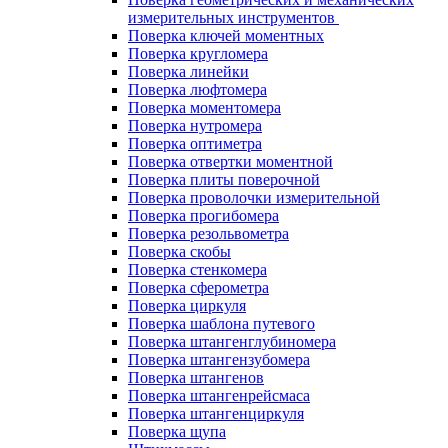
измерительных инструментов
Поверка ключей моментных
Поверка кругломера
Поверка линейки
Поверка люфтомера
Поверка моментомера
Поверка нутромера
Поверка оптиметра
Поверка отвертки моментной
Поверка плиты поверочной
Поверка проволочки измерительной
Поверка прогибомера
Поверка резольвометра
Поверка скобы
Поверка стенкомера
Поверка сферометра
Поверка циркуля
Поверка шаблона путевого
Поверка штангенглубиномера
Поверка штангензубомера
Поверка штангенов
Поверка штангенрейсмаса
Поверка штангенциркуля
Поверка щупа