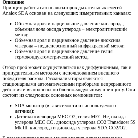
Описание
Принцип работы газоанализаторов дыхательных смесей
Analox SDA основан на следующих измерительных каналах:
Объемная доля и парциальное давление кислорода,
объемная доля оксида углерода – электролитический
метод;
Объемная доля и парциальное давление диоксида
углерода – недисперсионный инфракрасный метод;
Объемная доля и парциальное давление гелия –
термокондуктометрический метод.
Отбор проб может осуществляться как диффузионным, так и
принудительным методом с использованием внешнего
побудителя расхода. Газоанализаторы являются
стационарными автоматическими приборами непрерывного
действия и выполнены по блочно-модульному принципу. Они
состоят из следующих основных компонентов:
SDA монитор (в зависимости от используемого
датчика);
Датчики кислорода MEC O2, гелия MEC He, оксида
углерода MEC CO, диоксида углерода CO2 Transducer 5S
Mk III, кислорода и диоксида углерода SDA CO2/O2.