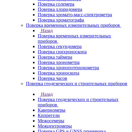
Поверка солемера
Поверка хлоридомера
Поверка хромато-масс-спектрометра
Поверка хроматографа
Поверка временных измерительных приборов
Назад
Поверка временных измерительных
приборов
Поверка секундомера
Поверка синхроноскопа
Поверка таймера
Поверка хронометра
Поверка хронопотенциометра
Поверка хроноскопа
Поверка часов
Поверка геодезических и строительных приборов
Назад
Поверка геодезических и строительных
приборов
Каверномеры
Кипрегели
Межосемеры
Межцентромеры
Поверка GPS и GNSS приемника