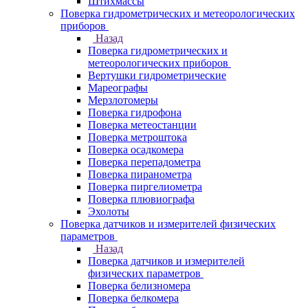
Штихмассы
Поверка гидрометрических и метеорологических
приборов
Назад
Поверка гидрометрических и
метеорологических приборов
Вертушки гидрометрические
Мареографы
Мерзлотомеры
Поверка гидрофона
Поверка метеостанции
Поверка метроштока
Поверка осадкомера
Поверка перепадометра
Поверка пиранометра
Поверка пиргелиометра
Поверка плювиографа
Эхолоты
Поверка датчиков и измерителей физических
параметров
Назад
Поверка датчиков и измерителей
физических параметров
Поверка белизномера
Поверка белкомера