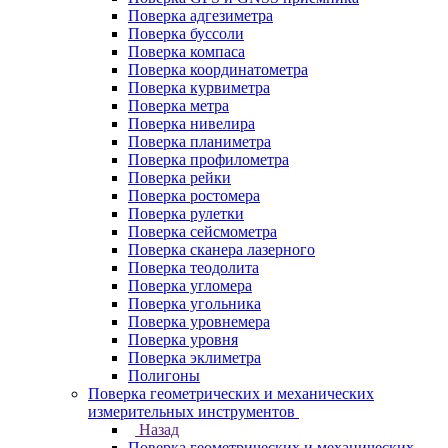
Поверка адгезиметра
Поверка буссоли
Поверка компаса
Поверка координатометра
Поверка курвиметра
Поверка метра
Поверка нивелира
Поверка планиметра
Поверка профилометра
Поверка рейки
Поверка ростомера
Поверка рулетки
Поверка сейсмометра
Поверка сканера лазерного
Поверка теодолита
Поверка угломера
Поверка угольника
Поверка уровнемера
Поверка уровня
Поверка эклиметра
Полигоны
Поверка геометрических и механических
измерительных инструментов
Назад
Поверка геометрических и механических