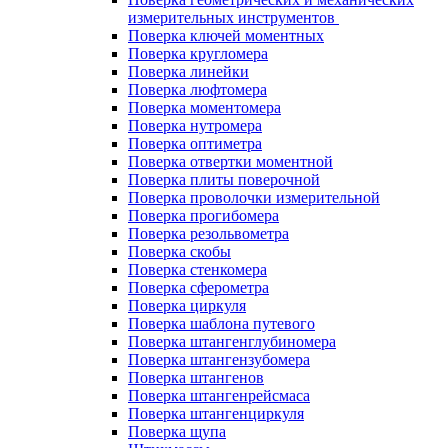
измерительных инструментов
Поверка ключей моментных
Поверка кругломера
Поверка линейки
Поверка люфтомера
Поверка моментомера
Поверка нутромера
Поверка оптиметра
Поверка отвертки моментной
Поверка плиты поверочной
Поверка проволочки измерительной
Поверка прогибомера
Поверка резольвометра
Поверка скобы
Поверка стенкомера
Поверка сферометра
Поверка циркуля
Поверка шаблона путевого
Поверка штангенглубиномера
Поверка штангензубомера
Поверка штангенов
Поверка штангенрейсмаса
Поверка штангенциркуля
Поверка щупа