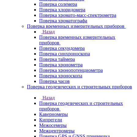
Поверка солемера
Поверка хлоридомера
Поверка хромато-масс-спектрометра
Поверка хроматографа
Поверка временных измерительных приборов
Назад
Поверка временных измерительных
приборов
Поверка секундомера
Поверка синхроноскопа
Поверка таймера
Поверка хронометра
Поверка хронопотенциометра
Поверка хроноскопа
Поверка часов
Поверка геодезических и строительных приборов
Назад
Поверка геодезических и строительных
приборов
Каверномеры
Кипрегели
Межосемеры
Межцентромеры
Поверка GPS и GNSS приемника