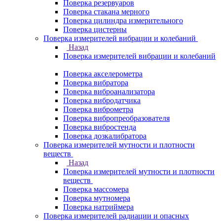
Поверка резервуаров
Поверка стакана мерного
Поверка цилиндра измерительного
Поверка цистерны
Поверка измерителей вибрации и колебаний
Назад
Поверка измерителей вибрации и колебаний
Поверка акселерометра
Поверка вибратора
Поверка виброанализатора
Поверка вибродатчика
Поверка виброметра
Поверка вибропреобразователя
Поверка вибростенда
Поверка дозкалибратора
Поверка измерителей мутности и плотности
веществ
Назад
Поверка измерителей мутности и плотности
веществ
Поверка массомера
Поверка мутномера
Поверка натриймера
Поверка измерителей радиации и опасных