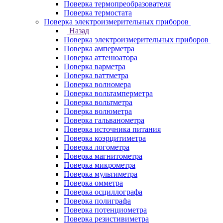
Поверка термопреобразователя
Поверка термостата
Поверка электроизмерительных приборов
Назад
Поверка электроизмерительных приборов
Поверка амперметра
Поверка аттенюатора
Поверка варметра
Поверка ваттметра
Поверка волномера
Поверка вольтамперметра
Поверка вольтметра
Поверка волюметра
Поверка гальванометра
Поверка источника питания
Поверка коэрцитиметра
Поверка логометра
Поверка магнитометра
Поверка микрометра
Поверка мультиметра
Поверка омметра
Поверка осциллографа
Поверка полиграфа
Поверка потенциометра
Поверка резистивиметра