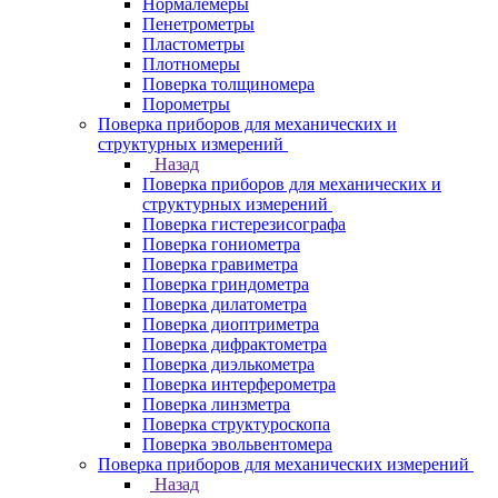
Нормалемеры
Пенетрометры
Пластометры
Плотномеры
Поверка толщиномера
Порометры
Поверка приборов для механических и
структурных измерений
Назад
Поверка приборов для механических и
структурных измерений
Поверка гистерезисографа
Поверка гониометра
Поверка гравиметра
Поверка гриндометра
Поверка дилатометра
Поверка диоптриметра
Поверка дифрактометра
Поверка диэлькометра
Поверка интерферометра
Поверка линзметра
Поверка структуроскопа
Поверка эвольвентомера
Поверка приборов для механических измерений
Назад