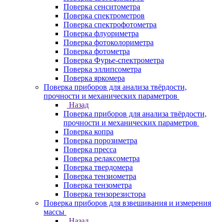
Поверка сенситометра
Поверка спектрометров
Поверка спектрофотометра
Поверка флуориметра
Поверка фотоколориметра
Поверка фотометра
Поверка Фурье-спектрометра
Поверка эллипсометра
Поверка яркомера
Поверка приборов для анализа твёрдости,
прочности и механических параметров
Назад
Поверка приборов для анализа твёрдости,
прочности и механических параметров
Поверка копра
Поверка порозиметра
Поверка пресса
Поверка релаксометра
Поверка твердомера
Поверка тензиометра
Поверка тензометра
Поверка тензорезистора
Поверка приборов для взвешивания и измерения
массы
Назад