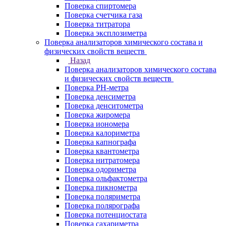
Поверка спиртомера
Поверка счетчика газа
Поверка титратора
Поверка эксплозиметра
Поверка анализаторов химического состава и
физических свойств веществ
Назад
Поверка анализаторов химического состава
и физических свойств веществ
Поверка PH-метра
Поверка денсиметра
Поверка денситометра
Поверка жиромера
Поверка иономера
Поверка калориметра
Поверка капнографа
Поверка квантометра
Поверка нитратомера
Поверка одориметра
Поверка ольфактометра
Поверка пикнометра
Поверка поляриметра
Поверка полярографа
Поверка потенциостата
Поверка сахариметра