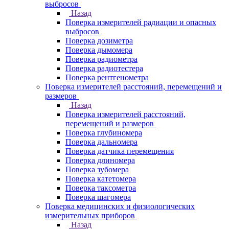
выбросов
Назад
Поверка измерителей радиации и опасных
выбросов
Поверка дозиметра
Поверка дымомера
Поверка радиометра
Поверка радиотестера
Поверка рентгенометра
Поверка измерителей расстояний, перемещений и
размеров
Назад
Поверка измерителей расстояний,
перемещений и размеров
Поверка глубиномера
Поверка дальномера
Поверка датчика перемещения
Поверка длиномера
Поверка зубомера
Поверка катетомера
Поверка таксометра
Поверка шагомера
Поверка медицинских и физиологических
измерительных приборов
Назад