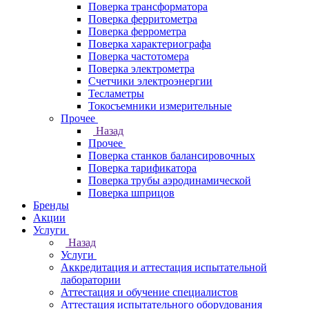
Поверка трансформатора
Поверка ферритометра
Поверка феррометра
Поверка характериографа
Поверка частотомера
Поверка электрометра
Счетчики электроэнергии
Тесламетры
Токосъемники измерительные
Прочее
Назад
Прочее
Поверка станков балансировочных
Поверка тарификатора
Поверка трубы аэродинамической
Поверка шприцов
Бренды
Акции
Услуги
Назад
Услуги
Аккредитация и аттестация испытательной
лаборатории
Аттестация и обучение специалистов
Аттестация испытательного оборудования