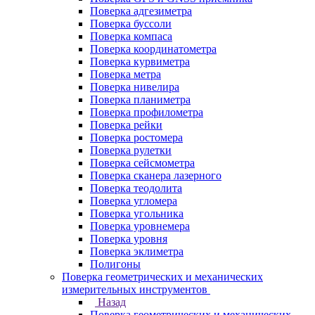
Поверка адгезиметра
Поверка буссоли
Поверка компаса
Поверка координатометра
Поверка курвиметра
Поверка метра
Поверка нивелира
Поверка планиметра
Поверка профилометра
Поверка рейки
Поверка ростомера
Поверка рулетки
Поверка сейсмометра
Поверка сканера лазерного
Поверка теодолита
Поверка угломера
Поверка угольника
Поверка уровнемера
Поверка уровня
Поверка эклиметра
Полигоны
Поверка геометрических и механических
измерительных инструментов
Назад
Поверка геометрических и механических