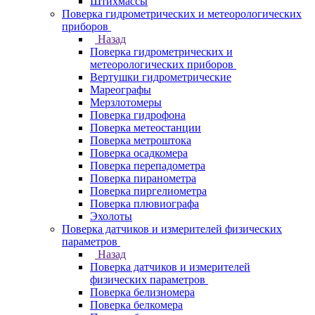
Штихмассы
Поверка гидрометрических и метеорологических
приборов
Назад
Поверка гидрометрических и
метеорологических приборов
Вертушки гидрометрические
Мареографы
Мерзлотомеры
Поверка гидрофона
Поверка метеостанции
Поверка метроштока
Поверка осадкомера
Поверка перепадометра
Поверка пиранометра
Поверка пиргелиометра
Поверка плювиографа
Эхолоты
Поверка датчиков и измерителей физических
параметров
Назад
Поверка датчиков и измерителей
физических параметров
Поверка белизномера
Поверка белкомера