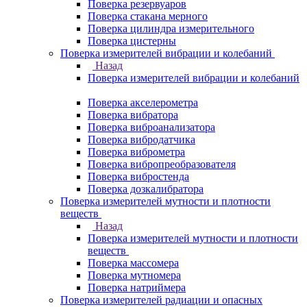
Поверка резервуаров
Поверка стакана мерного
Поверка цилиндра измерительного
Поверка цистерны
Поверка измерителей вибрации и колебаний
Назад
Поверка измерителей вибрации и колебаний
Поверка акселерометра
Поверка вибратора
Поверка виброанализатора
Поверка вибродатчика
Поверка виброметра
Поверка вибропреобразователя
Поверка вибростенда
Поверка дозкалибратора
Поверка измерителей мутности и плотности
веществ
Назад
Поверка измерителей мутности и плотности
веществ
Поверка массомера
Поверка мутномера
Поверка натриймера
Поверка измерителей радиации и опасных