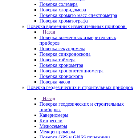
Поверка солемера
Поверка хлоридомера
Поверка хромато-масс-спектрометра
Поверка хроматографа
Поверка временных измерительных приборов
Назад
Поверка временных измерительных
приборов
Поверка секундомера
Поверка синхроноскопа
Поверка таймера
Поверка хронометра
Поверка хронопотенциометра
Поверка хроноскопа
Поверка часов
Поверка геодезических и строительных приборов
Назад
Поверка геодезических и строительных
приборов
Каверномеры
Кипрегели
Межосемеры
Межцентромеры
Поверка GPS и GNSS приемника