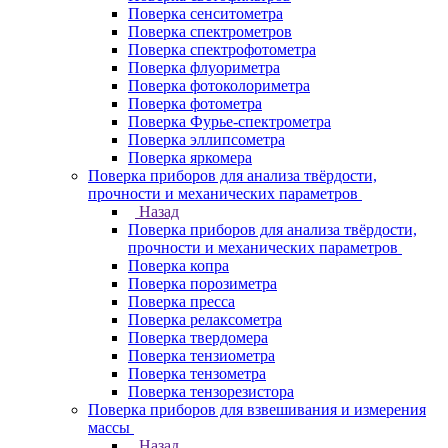
Поверка сенситометра
Поверка спектрометров
Поверка спектрофотометра
Поверка флуориметра
Поверка фотоколориметра
Поверка фотометра
Поверка Фурье-спектрометра
Поверка эллипсометра
Поверка яркомера
Поверка приборов для анализа твёрдости,
прочности и механических параметров
Назад
Поверка приборов для анализа твёрдости,
прочности и механических параметров
Поверка копра
Поверка порозиметра
Поверка пресса
Поверка релаксометра
Поверка твердомера
Поверка тензиометра
Поверка тензометра
Поверка тензорезистора
Поверка приборов для взвешивания и измерения
массы
Назад