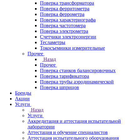
Поверка трансформатора
Поверка ферритометра
Поверка феррометра
Поверка характериографа
Поверка частотомера
Поверка электрометра
Счетчики электроэнергии
Тесламетры
Токосъемники измерительные
Прочее
Назад
Прочее
Поверка станков балансировочных
Поверка тарификатора
Поверка трубы аэродинамической
Поверка шприцов
Бренды
Акции
Услуги
Назад
Услуги
Аккредитация и аттестация испытательной
лаборатории
Аттестация и обучение специалистов
Аттестация испытательного оборудования