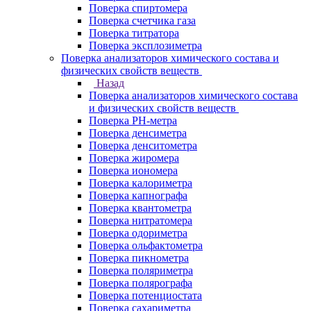
Поверка спиртомера
Поверка счетчика газа
Поверка титратора
Поверка эксплозиметра
Поверка анализаторов химического состава и
физических свойств веществ
Назад
Поверка анализаторов химического состава
и физических свойств веществ
Поверка PH-метра
Поверка денсиметра
Поверка денситометра
Поверка жиромера
Поверка иономера
Поверка калориметра
Поверка капнографа
Поверка квантометра
Поверка нитратомера
Поверка одориметра
Поверка ольфактометра
Поверка пикнометра
Поверка поляриметра
Поверка полярографа
Поверка потенциостата
Поверка сахариметра