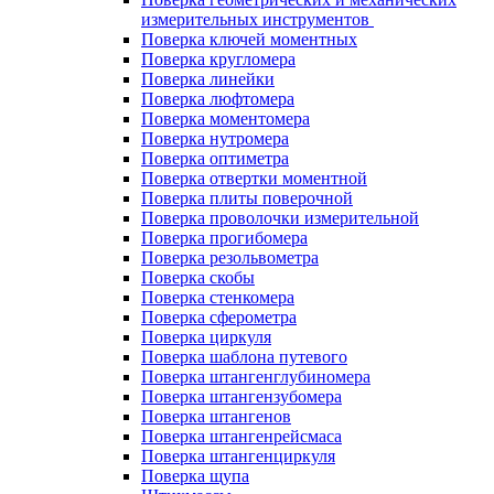
измерительных инструментов
Поверка ключей моментных
Поверка кругломера
Поверка линейки
Поверка люфтомера
Поверка моментомера
Поверка нутромера
Поверка оптиметра
Поверка отвертки моментной
Поверка плиты поверочной
Поверка проволочки измерительной
Поверка прогибомера
Поверка резольвометра
Поверка скобы
Поверка стенкомера
Поверка сферометра
Поверка циркуля
Поверка шаблона путевого
Поверка штангенглубиномера
Поверка штангензубомера
Поверка штангенов
Поверка штангенрейсмаса
Поверка штангенциркуля
Поверка щупа