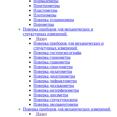
Нормалемеры
Пенетрометры
Пластометры
Плотномеры
Поверка толщиномера
Порометры
Поверка приборов для механических и
структурных измерений
Назад
Поверка приборов для механических и
структурных измерений
Поверка гистерезисографа
Поверка гониометра
Поверка гравиметра
Поверка гриндометра
Поверка дилатометра
Поверка диоптриметра
Поверка дифрактометра
Поверка диэлькометра
Поверка интерферометра
Поверка линзметра
Поверка структуроскопа
Поверка эвольвентомера
Поверка приборов для механических измерений
Назад