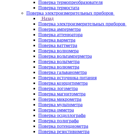
Поверка термопреобразователя
Поверка термостата
Поверка электроизмерительных приборов
Назад
Поверка электроизмерительных приборов
Поверка амперметра
Поверка аттенюатора
Поверка варметра
Поверка ваттметра
Поверка волномера
Поверка вольтамперметра
Поверка вольтметра
Поверка волюметра
Поверка гальванометра
Поверка источника питания
Поверка коэрцитиметра
Поверка логометра
Поверка магнитометра
Поверка микрометра
Поверка мультиметра
Поверка омметра
Поверка осциллографа
Поверка полиграфа
Поверка потенциометра
Поверка резистивиметра