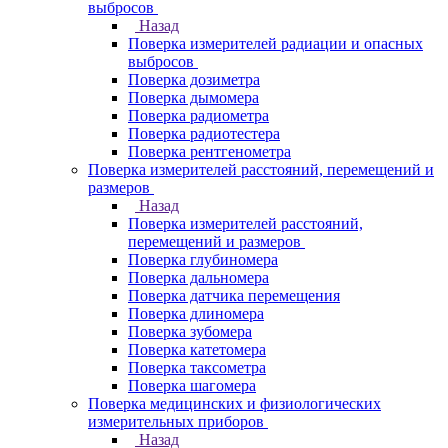
выбросов
Назад
Поверка измерителей радиации и опасных
выбросов
Поверка дозиметра
Поверка дымомера
Поверка радиометра
Поверка радиотестера
Поверка рентгенометра
Поверка измерителей расстояний, перемещений и
размеров
Назад
Поверка измерителей расстояний,
перемещений и размеров
Поверка глубиномера
Поверка дальномера
Поверка датчика перемещения
Поверка длиномера
Поверка зубомера
Поверка катетомера
Поверка таксометра
Поверка шагомера
Поверка медицинских и физиологических
измерительных приборов
Назад