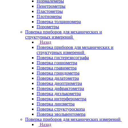
Нормалемеры
Пенетрометры
Пластометры
Плотномеры
Поверка толщиномера
Порометры
Поверка приборов для механических и
структурных измерений
Назад
Поверка приборов для механических и
структурных измерений
Поверка гистерезисографа
Поверка гониометра
Поверка гравиметра
Поверка гриндометра
Поверка дилатометра
Поверка диоптриметра
Поверка дифрактометра
Поверка диэлькометра
Поверка интерферометра
Поверка линзметра
Поверка структуроскопа
Поверка эвольвентомера
Поверка приборов для механических измерений
Назад