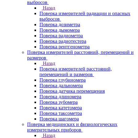
выбросов
Назад
Поверка измерителей радиации и опасных
выбросов
Поверка дозиметра
Поверка дымомера
Поверка радиометра
Поверка радиотестера
Поверка рентгенометра
Поверка измерителей расстояний, перемещений и
размеров
Назад
Поверка измерителей расстояний,
перемещений и размеров
Поверка глубиномера
Поверка дальномера
Поверка датчика перемещения
Поверка длиномера
Поверка зубомера
Поверка катетомера
Поверка таксометра
Поверка шагомера
Поверка медицинских и физиологических
измерительных приборов
Назад