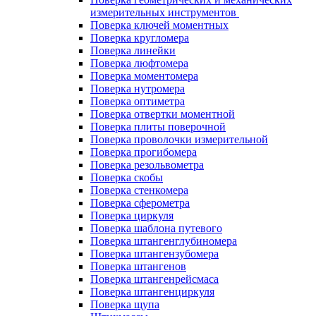
измерительных инструментов
Поверка ключей моментных
Поверка кругломера
Поверка линейки
Поверка люфтомера
Поверка моментомера
Поверка нутромера
Поверка оптиметра
Поверка отвертки моментной
Поверка плиты поверочной
Поверка проволочки измерительной
Поверка прогибомера
Поверка резольвометра
Поверка скобы
Поверка стенкомера
Поверка сферометра
Поверка циркуля
Поверка шаблона путевого
Поверка штангенглубиномера
Поверка штангензубомера
Поверка штангенов
Поверка штангенрейсмаса
Поверка штангенциркуля
Поверка щупа