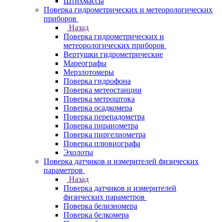
Штихмассы
Поверка гидрометрических и метеорологических
приборов
Назад
Поверка гидрометрических и
метеорологических приборов
Вертушки гидрометрические
Мареографы
Мерзлотомеры
Поверка гидрофона
Поверка метеостанции
Поверка метроштока
Поверка осадкомера
Поверка перепадометра
Поверка пиранометра
Поверка пиргелиометра
Поверка плювиографа
Эхолоты
Поверка датчиков и измерителей физических
параметров
Назад
Поверка датчиков и измерителей
физических параметров
Поверка белизномера
Поверка белкомера