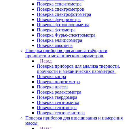
Поверка сенситометра
Поверка спектрометров
Поверка спектрофотометра
Поверка флуориметра
Поверка фотоколориметра
Поверка фотометра
Поверка Фурье-спектрометра
Поверка эллипсометра
Поверка яркомера
Поверка приборов для анализа твёрдости,
прочности и механических параметров
Назад
Поверка приборов для анализа твёрдости,
прочности и механических параметров
Поверка копра
Поверка порозиметра
Поверка пресса
Поверка релаксометра
Поверка твердомера
Поверка тензиометра
Поверка тензометра
Поверка тензорезистора
Поверка приборов для взвешивания и измерения
массы
Назад