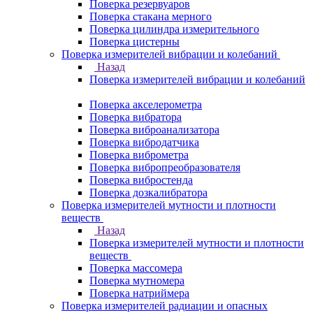
Поверка резервуаров
Поверка стакана мерного
Поверка цилиндра измерительного
Поверка цистерны
Поверка измерителей вибрации и колебаний
Назад
Поверка измерителей вибрации и колебаний
Поверка акселерометра
Поверка вибратора
Поверка виброанализатора
Поверка вибродатчика
Поверка виброметра
Поверка вибропреобразователя
Поверка вибростенда
Поверка дозкалибратора
Поверка измерителей мутности и плотности
веществ
Назад
Поверка измерителей мутности и плотности
веществ
Поверка массомера
Поверка мутномера
Поверка натриймера
Поверка измерителей радиации и опасных