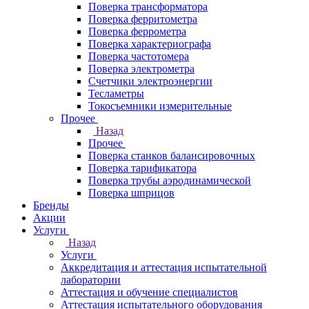
Поверка трансформатора
Поверка ферритометра
Поверка феррометра
Поверка характериографа
Поверка частотомера
Поверка электрометра
Счетчики электроэнергии
Тесламетры
Токосъемники измерительные
Прочее
Назад
Прочее
Поверка станков балансировочных
Поверка тарификатора
Поверка трубы аэродинамической
Поверка шприцов
Бренды
Акции
Услуги
Назад
Услуги
Аккредитация и аттестация испытательной
лаборатории
Аттестация и обучение специалистов
Аттестация испытательного оборудования