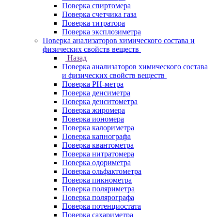
Поверка спиртомера
Поверка счетчика газа
Поверка титратора
Поверка эксплозиметра
Поверка анализаторов химического состава и
физических свойств веществ
Назад
Поверка анализаторов химического состава
и физических свойств веществ
Поверка PH-метра
Поверка денсиметра
Поверка денситометра
Поверка жиромера
Поверка иономера
Поверка калориметра
Поверка капнографа
Поверка квантометра
Поверка нитратомера
Поверка одориметра
Поверка ольфактометра
Поверка пикнометра
Поверка поляриметра
Поверка полярографа
Поверка потенциостата
Поверка сахариметра