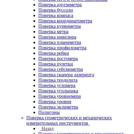
Поверка адгезиметра
Поверка буссоли
Поверка компаса
Поверка координатометра
Поверка курвиметра
Поверка метра
Поверка нивелира
Поверка планиметра
Поверка профилометра
Поверка рейки
Поверка ростомера
Поверка рулетки
Поверка сейсмометра
Поверка сканера лазерного
Поверка теодолита
Поверка угломера
Поверка угольника
Поверка уровнемера
Поверка уровня
Поверка эклиметра
Полигоны
Поверка геометрических и механических
измерительных инструментов
Назад
Поверка геометрических и механических