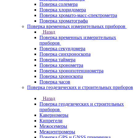
Поверка солемера
Поверка хлоридомера
Поверка хромато-масс-спектрометра
Поверка хроматографа
Поверка временных измерительных приборов
Назад
Поверка временных измерительных
приборов
Поверка секундомера
Поверка синхроноскопа
Поверка таймера
Поверка хронометра
Поверка хронопотенциометра
Поверка хроноскопа
Поверка часов
Поверка геодезических и строительных приборов
Назад
Поверка геодезических и строительных
приборов
Каверномеры
Кипрегели
Межосемеры
Межцентромеры
Поверка GPS и GNSS приемника