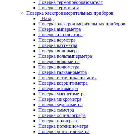
Поверка термопреобразователя
Поверка термостата
Поверка электроизмерительных приборов
Назад
Поверка электроизмерительных приборов
Поверка амперметра
Поверка аттенюатора
Поверка варметра
Поверка ваттметра
Поверка волномера
Поверка вольтамперметра
Поверка вольтметра
Поверка волюметра
Поверка гальванометра
Поверка источника питания
Поверка коэрцитиметра
Поверка логометра
Поверка магнитометра
Поверка микрометра
Поверка мультиметра
Поверка омметра
Поверка осциллографа
Поверка полиграфа
Поверка потенциометра
Поверка резистивиметра