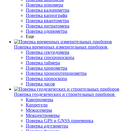
Поверка иономера
Поверка калориметра
Поверка капнографа
Поверка квантометра
Поверка нитратомера
Поверка одориметра
Еще
Поверка временных измерительных приборов
Поверка секундомера
Поверка синхроноскопа
Поверка таймера
Поверка хронометра
Поверка хронопотенциометра
Поверка хроноскопа
Поверка часов
Поверка геодезических и строительных приборов
Каверномеры
Кипрегели
Межосемеры
Межцентромеры
Поверка GPS и GNSS приемника
Поверка адгезиметра