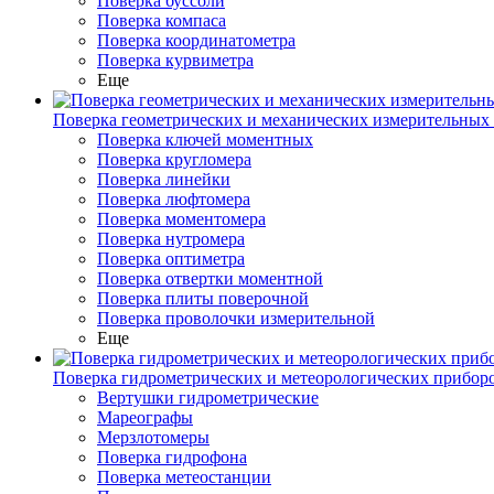
Поверка буссоли
Поверка компаса
Поверка координатометра
Поверка курвиметра
Еще
Поверка геометрических и механических измерительных
Поверка ключей моментных
Поверка кругломера
Поверка линейки
Поверка люфтомера
Поверка моментомера
Поверка нутромера
Поверка оптиметра
Поверка отвертки моментной
Поверка плиты поверочной
Поверка проволочки измерительной
Еще
Поверка гидрометрических и метеорологических прибор
Вертушки гидрометрические
Мареографы
Мерзлотомеры
Поверка гидрофона
Поверка метеостанции