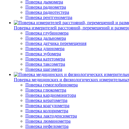
Поверка дымомера
Поверка радиометра
Поверка радиотестера
Поверка рентгенометра
Поверка измерителей расстояний, перемещений и размер
Поверка глубиномера
Поверка дальномера
Поверка датчика перемещения
Поверка длиномера
Поверка зубомера
Поверка катетомера
Поверка таксометра
Поверка шагомера
Поверка медицинских и физиологических измерительны
Поверка гемоглобиномера
Поверка глюкометра
Поверка кардиомонитора
Поверка кератометра
Поверка коагулометра
Поверка колориметра
Поверка лактоденсиметра
Поверка люминометра
Поверка нефелометра