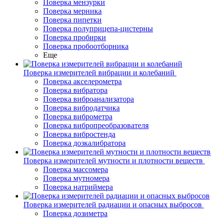
Поверка мензурки
Поверка мерника
Поверка пипетки
Поверка полуприцепа-цистерны
Поверка пробирки
Поверка пробоотборника
Еще
Поверка измерителей вибрации и колебаний
Поверка акселерометра
Поверка вибратора
Поверка виброанализатора
Поверка вибродатчика
Поверка виброметра
Поверка вибропреобразователя
Поверка вибростенда
Поверка дозкалибратора
Поверка измерителей мутности и плотности веществ
Поверка массомера
Поверка мутномера
Поверка натриймера
Поверка измерителей радиации и опасных выбросов
Поверка дозиметра