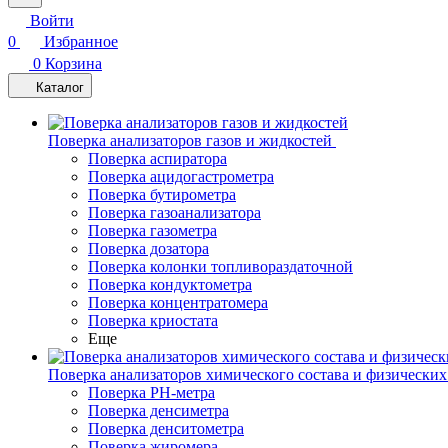
Войти
0
Избранное
0
Корзина
Каталог
Поверка анализаторов газов и жидкостей
Поверка аспиратора
Поверка ацидогастрометра
Поверка бутирометра
Поверка газоанализатора
Поверка газометра
Поверка дозатора
Поверка колонки топливораздаточной
Поверка кондуктометра
Поверка концентратомера
Поверка криостата
Еще
Поверка анализаторов химического состава и физических
Поверка PH-метра
Поверка денсиметра
Поверка денситометра
Поверка жиромера