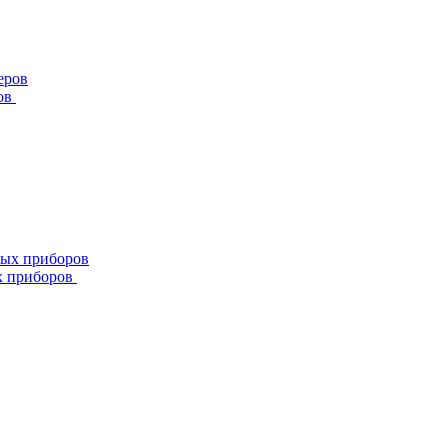
ов
х приборов