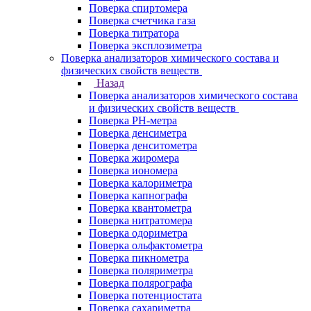
Поверка спиртомера
Поверка счетчика газа
Поверка титратора
Поверка эксплозиметра
Поверка анализаторов химического состава и
физических свойств веществ
Назад
Поверка анализаторов химического состава
и физических свойств веществ
Поверка PH-метра
Поверка денсиметра
Поверка денситометра
Поверка жиромера
Поверка иономера
Поверка калориметра
Поверка капнографа
Поверка квантометра
Поверка нитратомера
Поверка одориметра
Поверка ольфактометра
Поверка пикнометра
Поверка поляриметра
Поверка полярографа
Поверка потенциостата
Поверка сахариметра