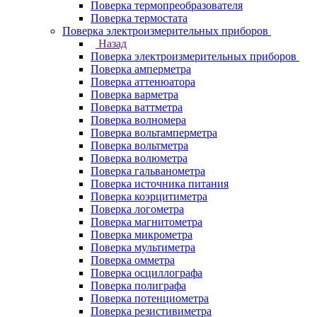
Поверка термопреобразователя
Поверка термостата
Поверка электроизмерительных приборов
Назад
Поверка электроизмерительных приборов
Поверка амперметра
Поверка аттенюатора
Поверка варметра
Поверка ваттметра
Поверка волномера
Поверка вольтамперметра
Поверка вольтметра
Поверка волюметра
Поверка гальванометра
Поверка источника питания
Поверка коэрцитиметра
Поверка логометра
Поверка магнитометра
Поверка микрометра
Поверка мультиметра
Поверка омметра
Поверка осциллографа
Поверка полиграфа
Поверка потенциометра
Поверка резистивиметра