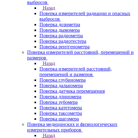
выбросов
Назад
Поверка измерителей радиации и опасных
выбросов
Поверка дозиметра
Поверка дымомера
Поверка радиометра
Поверка радиотестера
Поверка рентгенометра
Поверка измерителей расстояний, перемещений и
размеров
Назад
Поверка измерителей расстояний,
перемещений и размеров
Поверка глубиномера
Поверка дальномера
Поверка датчика перемещения
Поверка длиномера
Поверка зубомера
Поверка катетомера
Поверка таксометра
Поверка шагомера
Поверка медицинских и физиологических
измерительных приборов
Назад