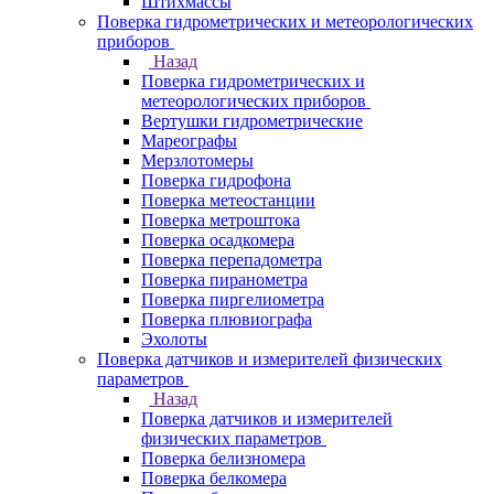
Штихмассы
Поверка гидрометрических и метеорологических
приборов
Назад
Поверка гидрометрических и
метеорологических приборов
Вертушки гидрометрические
Мареографы
Мерзлотомеры
Поверка гидрофона
Поверка метеостанции
Поверка метроштока
Поверка осадкомера
Поверка перепадометра
Поверка пиранометра
Поверка пиргелиометра
Поверка плювиографа
Эхолоты
Поверка датчиков и измерителей физических
параметров
Назад
Поверка датчиков и измерителей
физических параметров
Поверка белизномера
Поверка белкомера