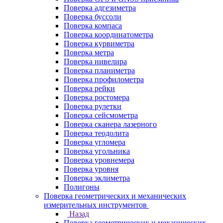
Поверка адгезиметра
Поверка буссоли
Поверка компаса
Поверка координатометра
Поверка курвиметра
Поверка метра
Поверка нивелира
Поверка планиметра
Поверка профилометра
Поверка рейки
Поверка ростомера
Поверка рулетки
Поверка сейсмометра
Поверка сканера лазерного
Поверка теодолита
Поверка угломера
Поверка угольника
Поверка уровнемера
Поверка уровня
Поверка эклиметра
Полигоны
Поверка геометрических и механических
измерительных инструментов
Назад
Поверка геометрических и механических