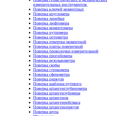
измерительных инструментов
Поверка ключей моментных
Поверка кругломера
Поверка линейки
Поверка люфтомера
Поверка моментомера
Поверка нутромера
Поверка оптиметра
Поверка отвертки моментной
Поверка плиты поверочной
Поверка проволочки измерительной
Поверка прогибомера
Поверка резольвометра
Поверка скобы
Поверка стенкомера
Поверка сферометра
Поверка циркуля
Поверка шаблона путевого
Поверка штангенглубиномера
Поверка штангензубомера
Поверка штангенов
Поверка штангенрейсмаса
Поверка штангенциркуля
Поверка щупа