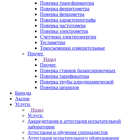
Поверка трансформатора
Поверка ферритометра
Поверка феррометра
Поверка характериографа
Поверка частотомера
Поверка электрометра
Счетчики электроэнергии
Тесламетры
Токосъемники измерительные
Прочее
Назад
Прочее
Поверка станков балансировочных
Поверка тарификатора
Поверка трубы аэродинамической
Поверка шприцов
Бренды
Акции
Услуги
Назад
Услуги
Аккредитация и аттестация испытательной
лаборатории
Аттестация и обучение специалистов
Аттестация испытательного оборудования