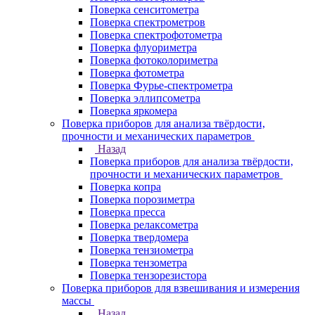
Поверка сенситометра
Поверка спектрометров
Поверка спектрофотометра
Поверка флуориметра
Поверка фотоколориметра
Поверка фотометра
Поверка Фурье-спектрометра
Поверка эллипсометра
Поверка яркомера
Поверка приборов для анализа твёрдости,
прочности и механических параметров
Назад
Поверка приборов для анализа твёрдости,
прочности и механических параметров
Поверка копра
Поверка порозиметра
Поверка пресса
Поверка релаксометра
Поверка твердомера
Поверка тензиометра
Поверка тензометра
Поверка тензорезистора
Поверка приборов для взвешивания и измерения
массы
Назад