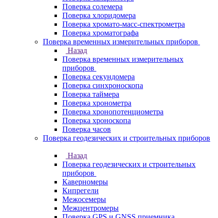
Поверка солемера
Поверка хлоридомера
Поверка хромато-масс-спектрометра
Поверка хроматографа
Поверка временных измерительных приборов
Назад
Поверка временных измерительных
приборов
Поверка секундомера
Поверка синхроноскопа
Поверка таймера
Поверка хронометра
Поверка хронопотенциометра
Поверка хроноскопа
Поверка часов
Поверка геодезических и строительных приборов
Назад
Поверка геодезических и строительных
приборов
Каверномеры
Кипрегели
Межосемеры
Межцентромеры
Поверка GPS и GNSS приемника