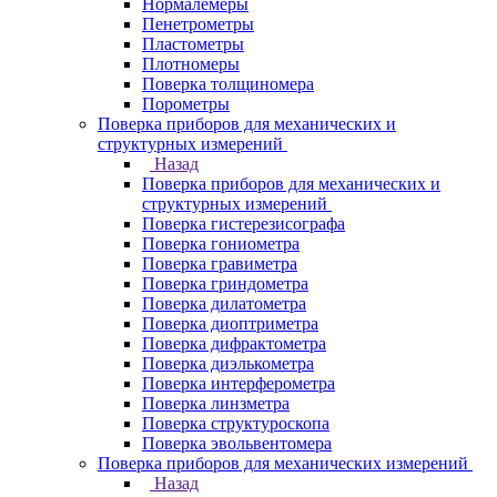
Нормалемеры
Пенетрометры
Пластометры
Плотномеры
Поверка толщиномера
Порометры
Поверка приборов для механических и
структурных измерений
Назад
Поверка приборов для механических и
структурных измерений
Поверка гистерезисографа
Поверка гониометра
Поверка гравиметра
Поверка гриндометра
Поверка дилатометра
Поверка диоптриметра
Поверка дифрактометра
Поверка диэлькометра
Поверка интерферометра
Поверка линзметра
Поверка структуроскопа
Поверка эвольвентомера
Поверка приборов для механических измерений
Назад