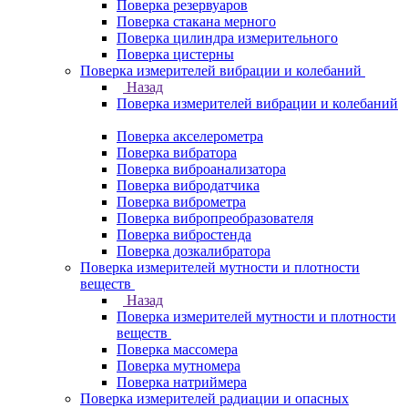
Поверка резервуаров
Поверка стакана мерного
Поверка цилиндра измерительного
Поверка цистерны
Поверка измерителей вибрации и колебаний
Назад
Поверка измерителей вибрации и колебаний
Поверка акселерометра
Поверка вибратора
Поверка виброанализатора
Поверка вибродатчика
Поверка виброметра
Поверка вибропреобразователя
Поверка вибростенда
Поверка дозкалибратора
Поверка измерителей мутности и плотности
веществ
Назад
Поверка измерителей мутности и плотности
веществ
Поверка массомера
Поверка мутномера
Поверка натриймера
Поверка измерителей радиации и опасных