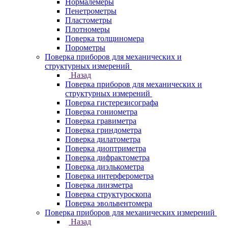
Нормалемеры
Пенетрометры
Пластометры
Плотномеры
Поверка толщиномера
Порометры
Поверка приборов для механических и
структурных измерений
Назад
Поверка приборов для механических и
структурных измерений
Поверка гистерезисографа
Поверка гониометра
Поверка гравиметра
Поверка гриндометра
Поверка дилатометра
Поверка диоптриметра
Поверка дифрактометра
Поверка диэлькометра
Поверка интерферометра
Поверка линзметра
Поверка структуроскопа
Поверка эвольвентомера
Поверка приборов для механических измерений
Назад