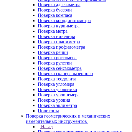
Поверка адгезиметра
Поверка буссоли
Поверка компаса
Поверка координатометра
Поверка курвиметра
Поверка метра
Поверка нивелира
Поверка планиметра
Поверка профилометра
Поверка рейки
Поверка ростомера
Поверка рулетки
Поверка сейсмометра
Поверка сканера лазерного
Поверка теодолита
Поверка угломера
Поверка угольника
Поверка уровнемера
Поверка уровня
Поверка эклиметра
Полигоны
Поверка геометрических и механических
измерительных инструментов
Назад
Поверка геометрических и механических