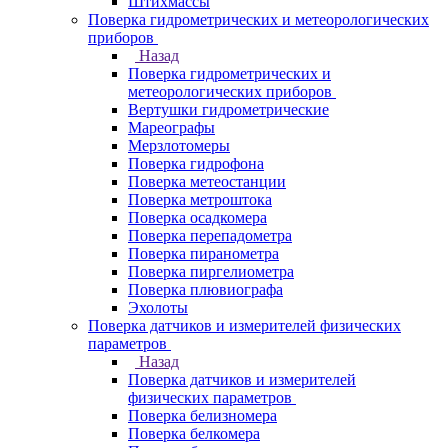
Штихмассы
Поверка гидрометрических и метеорологических
приборов
Назад
Поверка гидрометрических и
метеорологических приборов
Вертушки гидрометрические
Мареографы
Мерзлотомеры
Поверка гидрофона
Поверка метеостанции
Поверка метроштока
Поверка осадкомера
Поверка перепадометра
Поверка пиранометра
Поверка пиргелиометра
Поверка плювиографа
Эхолоты
Поверка датчиков и измерителей физических
параметров
Назад
Поверка датчиков и измерителей
физических параметров
Поверка белизномера
Поверка белкомера