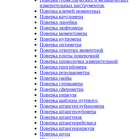
измерительных инструментов
Поверка ключей моментных
Поверка кругломера
Поверка линейки
Поверка люфтомера
Поверка моментомера
Поверка нутромера
Поверка оптиметра
Поверка отвертки моментной
Поверка плиты поверочной
Поверка проволочки измерительной
Поверка прогибомера
Поверка резольвометра
Поверка скобы
Поверка стенкомера
Поверка сферометра
Поверка циркуля
Поверка шаблона путевого
Поверка штангенглубиномера
Поверка штангензубомера
Поверка штангенов
Поверка штангенрейсмаса
Поверка штангенциркуля
Поверка щупа