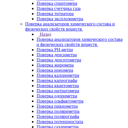
Поверка спиртомера
Поверка счетчика газа
Поверка титратора
Поверка эксплозиметра
Поверка анализаторов химического состава и
физических свойств веществ
Назад
Поверка анализаторов химического состава
и физических свойств веществ
Поверка PH-метра
Поверка денсиметра
Поверка денситометра
Поверка жиромера
Поверка иономера
Поверка калориметра
Поверка капнографа
Поверка квантометра
Поверка нитратомера
Поверка одориметра
Поверка ольфактометра
Поверка пикнометра
Поверка поляриметра
Поверка полярографа
Поверка потенциостата
Поверка сахариметра