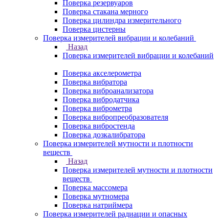
Поверка резервуаров
Поверка стакана мерного
Поверка цилиндра измерительного
Поверка цистерны
Поверка измерителей вибрации и колебаний
Назад
Поверка измерителей вибрации и колебаний
Поверка акселерометра
Поверка вибратора
Поверка виброанализатора
Поверка вибродатчика
Поверка виброметра
Поверка вибропреобразователя
Поверка вибростенда
Поверка дозкалибратора
Поверка измерителей мутности и плотности
веществ
Назад
Поверка измерителей мутности и плотности
веществ
Поверка массомера
Поверка мутномера
Поверка натриймера
Поверка измерителей радиации и опасных