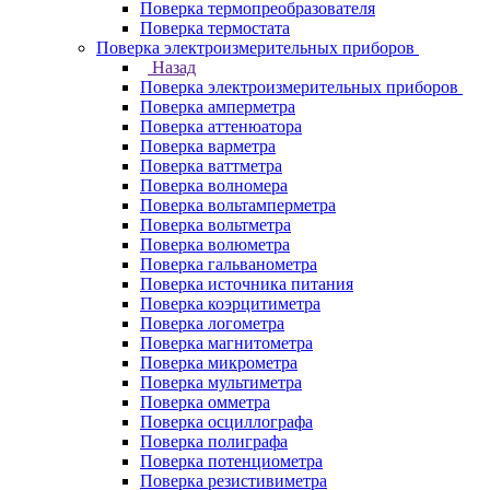
Поверка термопреобразователя
Поверка термостата
Поверка электроизмерительных приборов
Назад
Поверка электроизмерительных приборов
Поверка амперметра
Поверка аттенюатора
Поверка варметра
Поверка ваттметра
Поверка волномера
Поверка вольтамперметра
Поверка вольтметра
Поверка волюметра
Поверка гальванометра
Поверка источника питания
Поверка коэрцитиметра
Поверка логометра
Поверка магнитометра
Поверка микрометра
Поверка мультиметра
Поверка омметра
Поверка осциллографа
Поверка полиграфа
Поверка потенциометра
Поверка резистивиметра