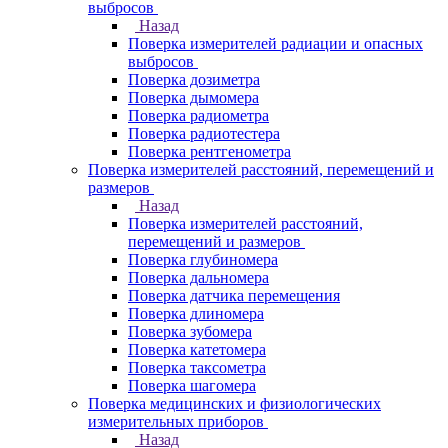
выбросов
Назад
Поверка измерителей радиации и опасных
выбросов
Поверка дозиметра
Поверка дымомера
Поверка радиометра
Поверка радиотестера
Поверка рентгенометра
Поверка измерителей расстояний, перемещений и
размеров
Назад
Поверка измерителей расстояний,
перемещений и размеров
Поверка глубиномера
Поверка дальномера
Поверка датчика перемещения
Поверка длиномера
Поверка зубомера
Поверка катетомера
Поверка таксометра
Поверка шагомера
Поверка медицинских и физиологических
измерительных приборов
Назад