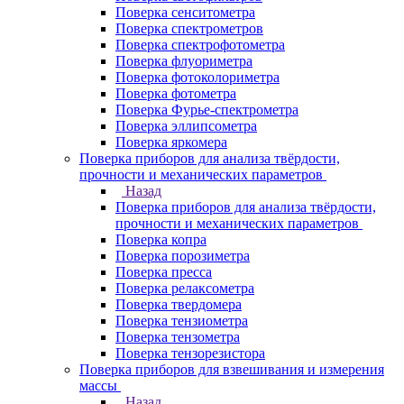
Поверка сенситометра
Поверка спектрометров
Поверка спектрофотометра
Поверка флуориметра
Поверка фотоколориметра
Поверка фотометра
Поверка Фурье-спектрометра
Поверка эллипсометра
Поверка яркомера
Поверка приборов для анализа твёрдости,
прочности и механических параметров
Назад
Поверка приборов для анализа твёрдости,
прочности и механических параметров
Поверка копра
Поверка порозиметра
Поверка пресса
Поверка релаксометра
Поверка твердомера
Поверка тензиометра
Поверка тензометра
Поверка тензорезистора
Поверка приборов для взвешивания и измерения
массы
Назад