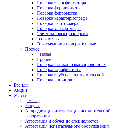
Поверка трансформатора
Поверка ферритометра
Поверка феррометра
Поверка характериографа
Поверка частотомера
Поверка электрометра
Счетчики электроэнергии
Тесламетры
Токосъемники измерительные
Прочее
Назад
Прочее
Поверка станков балансировочных
Поверка тарификатора
Поверка трубы аэродинамической
Поверка шприцов
Бренды
Акции
Услуги
Назад
Услуги
Аккредитация и аттестация испытательной
лаборатории
Аттестация и обучение специалистов
Аттестация испытательного оборудования