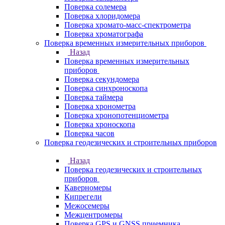
Поверка солемера
Поверка хлоридомера
Поверка хромато-масс-спектрометра
Поверка хроматографа
Поверка временных измерительных приборов
Назад
Поверка временных измерительных
приборов
Поверка секундомера
Поверка синхроноскопа
Поверка таймера
Поверка хронометра
Поверка хронопотенциометра
Поверка хроноскопа
Поверка часов
Поверка геодезических и строительных приборов
Назад
Поверка геодезических и строительных
приборов
Каверномеры
Кипрегели
Межосемеры
Межцентромеры
Поверка GPS и GNSS приемника