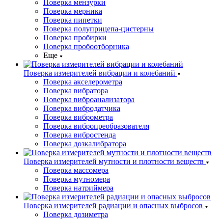
Поверка мензурки
Поверка мерника
Поверка пипетки
Поверка полуприцепа-цистерны
Поверка пробирки
Поверка пробоотборника
Еще
Поверка измерителей вибрации и колебаний
Поверка акселерометра
Поверка вибратора
Поверка виброанализатора
Поверка вибродатчика
Поверка виброметра
Поверка вибропреобразователя
Поверка вибростенда
Поверка дозкалибратора
Поверка измерителей мутности и плотности веществ
Поверка массомера
Поверка мутномера
Поверка натриймера
Поверка измерителей радиации и опасных выбросов
Поверка дозиметра