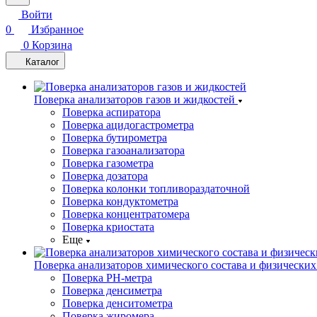
Войти
0
Избранное
0
Корзина
Каталог
Поверка анализаторов газов и жидкостей
Поверка аспиратора
Поверка ацидогастрометра
Поверка бутирометра
Поверка газоанализатора
Поверка газометра
Поверка дозатора
Поверка колонки топливораздаточной
Поверка кондуктометра
Поверка концентратомера
Поверка криостата
Еще
Поверка анализаторов химического состава и физических
Поверка PH-метра
Поверка денсиметра
Поверка денситометра
Поверка жиромера