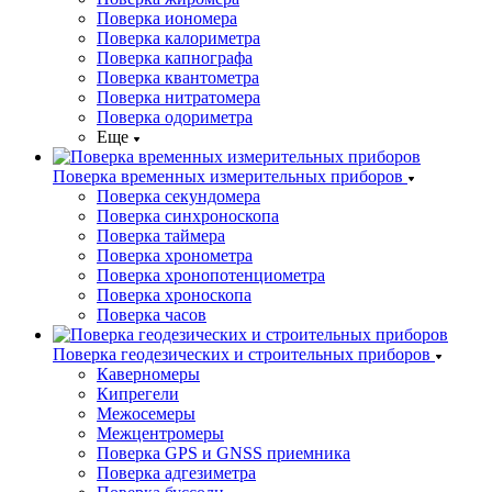
Поверка иономера
Поверка калориметра
Поверка капнографа
Поверка квантометра
Поверка нитратомера
Поверка одориметра
Еще
Поверка временных измерительных приборов
Поверка секундомера
Поверка синхроноскопа
Поверка таймера
Поверка хронометра
Поверка хронопотенциометра
Поверка хроноскопа
Поверка часов
Поверка геодезических и строительных приборов
Каверномеры
Кипрегели
Межосемеры
Межцентромеры
Поверка GPS и GNSS приемника
Поверка адгезиметра