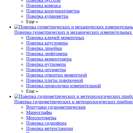
Поверка буссоли
Поверка компаса
Поверка координатометра
Поверка курвиметра
Еще
Поверка геометрических и механических измерительных
Поверка ключей моментных
Поверка кругломера
Поверка линейки
Поверка люфтомера
Поверка моментомера
Поверка нутромера
Поверка оптиметра
Поверка отвертки моментной
Поверка плиты поверочной
Поверка проволочки измерительной
Еще
Поверка гидрометрических и метеорологических прибор
Вертушки гидрометрические
Мареографы
Мерзлотомеры
Поверка гидрофона
Поверка метеостанции