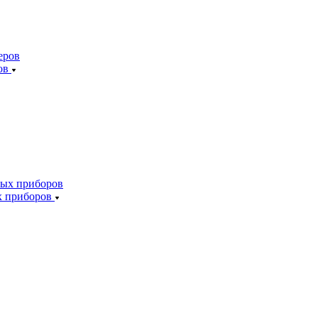
ов
х приборов