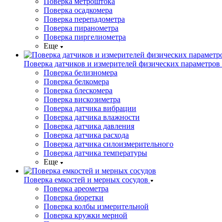
Поверка метроштока
Поверка осадкомера
Поверка перепадометра
Поверка пиранометра
Поверка пиргелиометра
Еще
Поверка датчиков и измерителей физических параметров
Поверка белизномера
Поверка белкомера
Поверка блескомера
Поверка вискозиметра
Поверка датчика вибрации
Поверка датчика влажности
Поверка датчика давления
Поверка датчика расхода
Поверка датчика силоизмерительного
Поверка датчика температуры
Еще
Поверка емкостей и мерных сосудов
Поверка ареометра
Поверка бюретки
Поверка колбы измерительной
Поверка кружки мерной