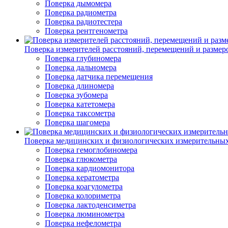
Поверка дымомера
Поверка радиометра
Поверка радиотестера
Поверка рентгенометра
Поверка измерителей расстояний, перемещений и размер
Поверка глубиномера
Поверка дальномера
Поверка датчика перемещения
Поверка длиномера
Поверка зубомера
Поверка катетомера
Поверка таксометра
Поверка шагомера
Поверка медицинских и физиологических измерительны
Поверка гемоглобиномера
Поверка глюкометра
Поверка кардиомонитора
Поверка кератометра
Поверка коагулометра
Поверка колориметра
Поверка лактоденсиметра
Поверка люминометра
Поверка нефелометра