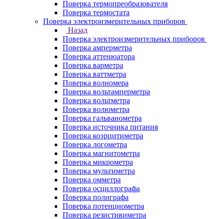
Поверка термопреобразователя
Поверка термостата
Поверка электроизмерительных приборов
Назад
Поверка электроизмерительных приборов
Поверка амперметра
Поверка аттенюатора
Поверка варметра
Поверка ваттметра
Поверка волномера
Поверка вольтамперметра
Поверка вольтметра
Поверка волюметра
Поверка гальванометра
Поверка источника питания
Поверка коэрцитиметра
Поверка логометра
Поверка магнитометра
Поверка микрометра
Поверка мультиметра
Поверка омметра
Поверка осциллографа
Поверка полиграфа
Поверка потенциометра
Поверка резистивиметра