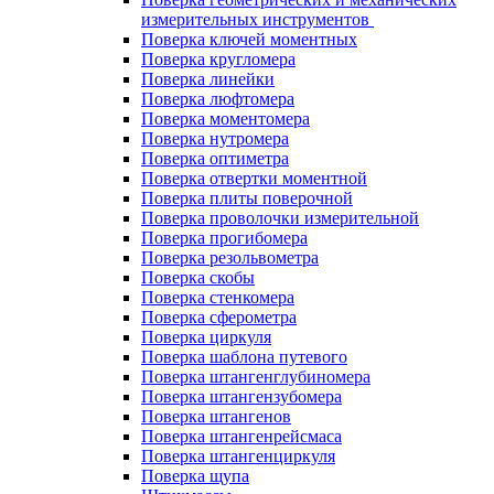
измерительных инструментов
Поверка ключей моментных
Поверка кругломера
Поверка линейки
Поверка люфтомера
Поверка моментомера
Поверка нутромера
Поверка оптиметра
Поверка отвертки моментной
Поверка плиты поверочной
Поверка проволочки измерительной
Поверка прогибомера
Поверка резольвометра
Поверка скобы
Поверка стенкомера
Поверка сферометра
Поверка циркуля
Поверка шаблона путевого
Поверка штангенглубиномера
Поверка штангензубомера
Поверка штангенов
Поверка штангенрейсмаса
Поверка штангенциркуля
Поверка щупа