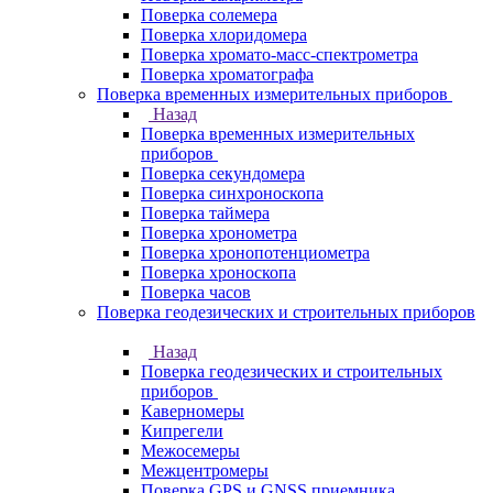
Поверка солемера
Поверка хлоридомера
Поверка хромато-масс-спектрометра
Поверка хроматографа
Поверка временных измерительных приборов
Назад
Поверка временных измерительных
приборов
Поверка секундомера
Поверка синхроноскопа
Поверка таймера
Поверка хронометра
Поверка хронопотенциометра
Поверка хроноскопа
Поверка часов
Поверка геодезических и строительных приборов
Назад
Поверка геодезических и строительных
приборов
Каверномеры
Кипрегели
Межосемеры
Межцентромеры
Поверка GPS и GNSS приемника