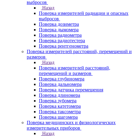
выбросов
Назад
Поверка измерителей радиации и опасных
выбросов
Поверка дозиметра
Поверка дымомера
Поверка радиометра
Поверка радиотестера
Поверка рентгенометра
Поверка измерителей расстояний, перемещений и
размеров
Назад
Поверка измерителей расстояний,
перемещений и размеров
Поверка глубиномера
Поверка дальномера
Поверка датчика перемещения
Поверка длиномера
Поверка зубомера
Поверка катетомера
Поверка таксометра
Поверка шагомера
Поверка медицинских и физиологических
измерительных приборов
Назад