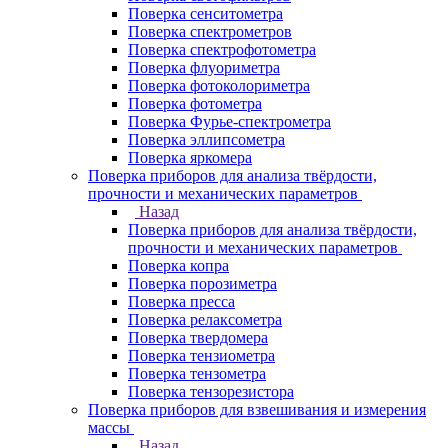
Поверка сенситометра
Поверка спектрометров
Поверка спектрофотометра
Поверка флуориметра
Поверка фотоколориметра
Поверка фотометра
Поверка Фурье-спектрометра
Поверка эллипсометра
Поверка яркомера
Поверка приборов для анализа твёрдости,
прочности и механических параметров
Назад
Поверка приборов для анализа твёрдости,
прочности и механических параметров
Поверка копра
Поверка порозиметра
Поверка пресса
Поверка релаксометра
Поверка твердомера
Поверка тензиометра
Поверка тензометра
Поверка тензорезистора
Поверка приборов для взвешивания и измерения
массы
Назад