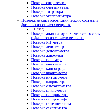
Поверка спиртомера
Поверка счетчика газа
Поверка титратора
Поверка эксплозиметра
Поверка анализаторов химического состава и
физических свойств веществ
Назад
Поверка анализаторов химического состава
и физических свойств веществ
Поверка PH-метра
Поверка денсиметра
Поверка денситометра
Поверка жиромера
Поверка иономера
Поверка калориметра
Поверка капнографа
Поверка квантометра
Поверка нитратомера
Поверка одориметра
Поверка ольфактометра
Поверка пикнометра
Поверка поляриметра
Поверка полярографа
Поверка потенциостата
Поверка сахариметра