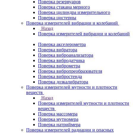
Поверка резервуаров
Поверка стакана мерного
Поверка цилиндра измерительного
Поверка цистерны
Поверка измерителей вибрации и колебаний
Назад
Поверка измерителей вибрации и колебаний
Поверка акселерометра
Поверка вибратора
Поверка виброанализатора
Поверка вибродатчика
Поверка виброметра
Поверка вибропреобразователя
Поверка вибростенда
Поверка дозкалибратора
Поверка измерителей мутности и плотности
веществ
Назад
Поверка измерителей мутности и плотности
веществ
Поверка массомера
Поверка мутномера
Поверка натриймера
Поверка измерителей радиации и опасных