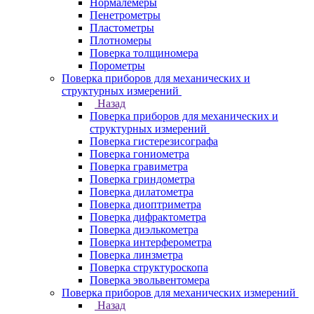
Нормалемеры
Пенетрометры
Пластометры
Плотномеры
Поверка толщиномера
Порометры
Поверка приборов для механических и
структурных измерений
Назад
Поверка приборов для механических и
структурных измерений
Поверка гистерезисографа
Поверка гониометра
Поверка гравиметра
Поверка гриндометра
Поверка дилатометра
Поверка диоптриметра
Поверка дифрактометра
Поверка диэлькометра
Поверка интерферометра
Поверка линзметра
Поверка структуроскопа
Поверка эвольвентомера
Поверка приборов для механических измерений
Назад