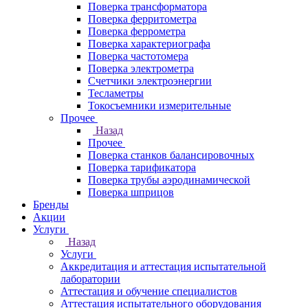
Поверка трансформатора
Поверка ферритометра
Поверка феррометра
Поверка характериографа
Поверка частотомера
Поверка электрометра
Счетчики электроэнергии
Тесламетры
Токосъемники измерительные
Прочее
Назад
Прочее
Поверка станков балансировочных
Поверка тарификатора
Поверка трубы аэродинамической
Поверка шприцов
Бренды
Акции
Услуги
Назад
Услуги
Аккредитация и аттестация испытательной
лаборатории
Аттестация и обучение специалистов
Аттестация испытательного оборудования