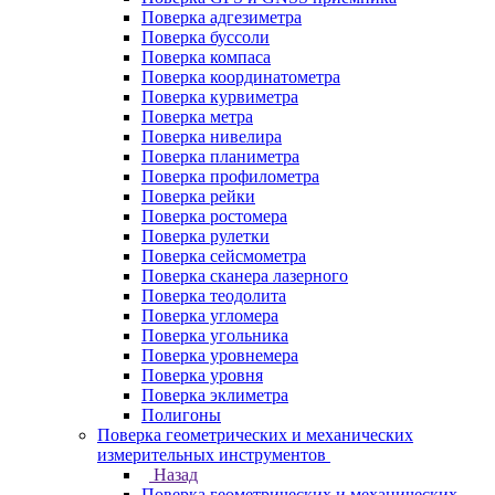
Поверка адгезиметра
Поверка буссоли
Поверка компаса
Поверка координатометра
Поверка курвиметра
Поверка метра
Поверка нивелира
Поверка планиметра
Поверка профилометра
Поверка рейки
Поверка ростомера
Поверка рулетки
Поверка сейсмометра
Поверка сканера лазерного
Поверка теодолита
Поверка угломера
Поверка угольника
Поверка уровнемера
Поверка уровня
Поверка эклиметра
Полигоны
Поверка геометрических и механических
измерительных инструментов
Назад
Поверка геометрических и механических