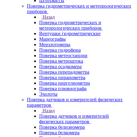
Штихмассы
Поверка гидрометрических и метеорологических
приборов
Назад
Поверка гидрометрических и
метеорологических приборов
Вертушки гидрометрические
Мареографы
Мерзлотомеры
Поверка гидрофона
Поверка метеостанции
Поверка метроштока
Поверка осадкомера
Поверка перепадометра
Поверка пиранометра
Поверка пиргелиометра
Поверка плювиографа
Эхолоты
Поверка датчиков и измерителей физических
параметров
Назад
Поверка датчиков и измерителей
физических параметров
Поверка белизномера
Поверка белкомера