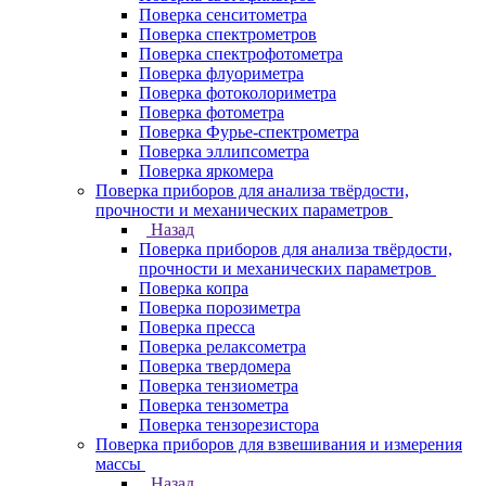
Поверка сенситометра
Поверка спектрометров
Поверка спектрофотометра
Поверка флуориметра
Поверка фотоколориметра
Поверка фотометра
Поверка Фурье-спектрометра
Поверка эллипсометра
Поверка яркомера
Поверка приборов для анализа твёрдости,
прочности и механических параметров
Назад
Поверка приборов для анализа твёрдости,
прочности и механических параметров
Поверка копра
Поверка порозиметра
Поверка пресса
Поверка релаксометра
Поверка твердомера
Поверка тензиометра
Поверка тензометра
Поверка тензорезистора
Поверка приборов для взвешивания и измерения
массы
Назад