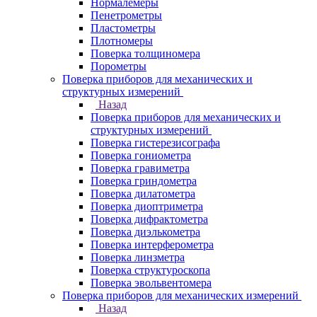
Нормалемеры
Пенетрометры
Пластометры
Плотномеры
Поверка толщиномера
Порометры
Поверка приборов для механических и
структурных измерений
Назад
Поверка приборов для механических и
структурных измерений
Поверка гистерезисографа
Поверка гониометра
Поверка гравиметра
Поверка гриндометра
Поверка дилатометра
Поверка диоптриметра
Поверка дифрактометра
Поверка диэлькометра
Поверка интерферометра
Поверка линзметра
Поверка структуроскопа
Поверка эвольвентомера
Поверка приборов для механических измерений
Назад