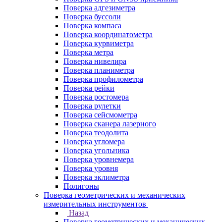
Поверка адгезиметра
Поверка буссоли
Поверка компаса
Поверка координатометра
Поверка курвиметра
Поверка метра
Поверка нивелира
Поверка планиметра
Поверка профилометра
Поверка рейки
Поверка ростомера
Поверка рулетки
Поверка сейсмометра
Поверка сканера лазерного
Поверка теодолита
Поверка угломера
Поверка угольника
Поверка уровнемера
Поверка уровня
Поверка эклиметра
Полигоны
Поверка геометрических и механических
измерительных инструментов
Назад
Поверка геометрических и механических