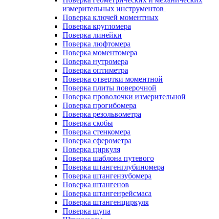
измерительных инструментов
Поверка ключей моментных
Поверка кругломера
Поверка линейки
Поверка люфтомера
Поверка моментомера
Поверка нутромера
Поверка оптиметра
Поверка отвертки моментной
Поверка плиты поверочной
Поверка проволочки измерительной
Поверка прогибомера
Поверка резольвометра
Поверка скобы
Поверка стенкомера
Поверка сферометра
Поверка циркуля
Поверка шаблона путевого
Поверка штангенглубиномера
Поверка штангензубомера
Поверка штангенов
Поверка штангенрейсмаса
Поверка штангенциркуля
Поверка щупа