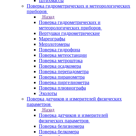
Штихмассы
Поверка гидрометрических и метеорологических
приборов
Назад
Поверка гидрометрических и
метеорологических приборов
Вертушки гидрометрические
Мареографы
Мерзлотомеры
Поверка гидрофона
Поверка метеостанции
Поверка метроштока
Поверка осадкомера
Поверка перепадометра
Поверка пиранометра
Поверка пиргелиометра
Поверка плювиографа
Эхолоты
Поверка датчиков и измерителей физических
параметров
Назад
Поверка датчиков и измерителей
физических параметров
Поверка белизномера
Поверка белкомера