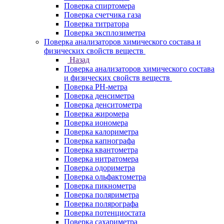
Поверка спиртомера
Поверка счетчика газа
Поверка титратора
Поверка эксплозиметра
Поверка анализаторов химического состава и
физических свойств веществ
Назад
Поверка анализаторов химического состава
и физических свойств веществ
Поверка PH-метра
Поверка денсиметра
Поверка денситометра
Поверка жиромера
Поверка иономера
Поверка калориметра
Поверка капнографа
Поверка квантометра
Поверка нитратомера
Поверка одориметра
Поверка ольфактометра
Поверка пикнометра
Поверка поляриметра
Поверка полярографа
Поверка потенциостата
Поверка сахариметра