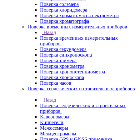
Поверка солемера
Поверка хлоридомера
Поверка хромато-масс-спектрометра
Поверка хроматографа
Поверка временных измерительных приборов
Назад
Поверка временных измерительных
приборов
Поверка секундомера
Поверка синхроноскопа
Поверка таймера
Поверка хронометра
Поверка хронопотенциометра
Поверка хроноскопа
Поверка часов
Поверка геодезических и строительных приборов
Назад
Поверка геодезических и строительных
приборов
Каверномеры
Кипрегели
Межосемеры
Межцентромеры
Поверка GPS и GNSS приемника