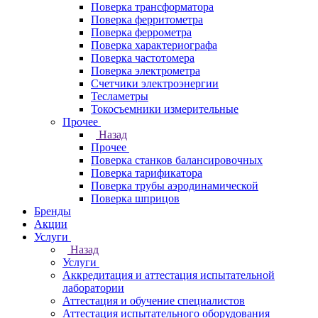
Поверка трансформатора
Поверка ферритометра
Поверка феррометра
Поверка характериографа
Поверка частотомера
Поверка электрометра
Счетчики электроэнергии
Тесламетры
Токосъемники измерительные
Прочее
Назад
Прочее
Поверка станков балансировочных
Поверка тарификатора
Поверка трубы аэродинамической
Поверка шприцов
Бренды
Акции
Услуги
Назад
Услуги
Аккредитация и аттестация испытательной
лаборатории
Аттестация и обучение специалистов
Аттестация испытательного оборудования