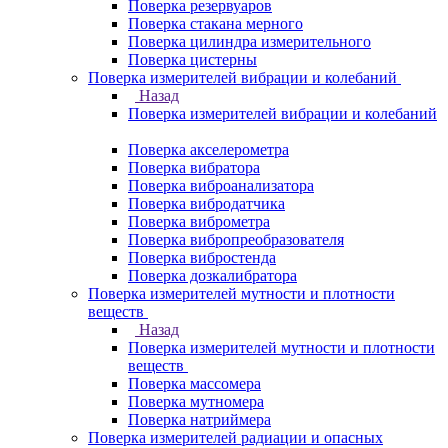
Поверка резервуаров
Поверка стакана мерного
Поверка цилиндра измерительного
Поверка цистерны
Поверка измерителей вибрации и колебаний
Назад
Поверка измерителей вибрации и колебаний
Поверка акселерометра
Поверка вибратора
Поверка виброанализатора
Поверка вибродатчика
Поверка виброметра
Поверка вибропреобразователя
Поверка вибростенда
Поверка дозкалибратора
Поверка измерителей мутности и плотности
веществ
Назад
Поверка измерителей мутности и плотности
веществ
Поверка массомера
Поверка мутномера
Поверка натриймера
Поверка измерителей радиации и опасных