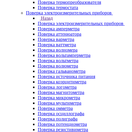
Поверка термопреобразователя
Поверка термостата
Поверка электроизмерительных приборов
Назад
Поверка электроизмерительных приборов
Поверка амперметра
Поверка аттенюатора
Поверка варметра
Поверка ваттметра
Поверка волномера
Поверка вольтамперметра
Поверка вольтметра
Поверка волюметра
Поверка гальванометра
Поверка источника питания
Поверка коэрцитиметра
Поверка логометра
Поверка магнитометра
Поверка микрометра
Поверка мультиметра
Поверка омметра
Поверка осциллографа
Поверка полиграфа
Поверка потенциометра
Поверка резистивиметра