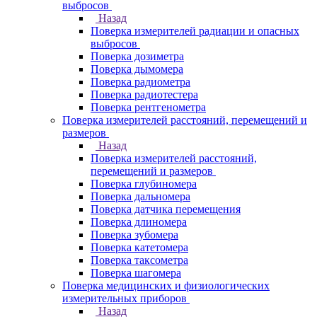
выбросов
Назад
Поверка измерителей радиации и опасных
выбросов
Поверка дозиметра
Поверка дымомера
Поверка радиометра
Поверка радиотестера
Поверка рентгенометра
Поверка измерителей расстояний, перемещений и
размеров
Назад
Поверка измерителей расстояний,
перемещений и размеров
Поверка глубиномера
Поверка дальномера
Поверка датчика перемещения
Поверка длиномера
Поверка зубомера
Поверка катетомера
Поверка таксометра
Поверка шагомера
Поверка медицинских и физиологических
измерительных приборов
Назад