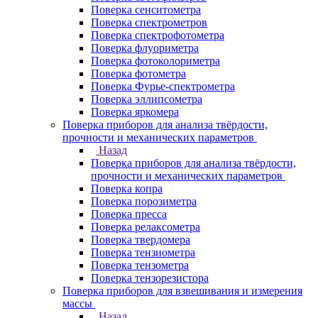
Поверка сенситометра
Поверка спектрометров
Поверка спектрофотометра
Поверка флуориметра
Поверка фотоколориметра
Поверка фотометра
Поверка Фурье-спектрометра
Поверка эллипсометра
Поверка яркомера
Поверка приборов для анализа твёрдости,
прочности и механических параметров
Назад
Поверка приборов для анализа твёрдости,
прочности и механических параметров
Поверка копра
Поверка порозиметра
Поверка пресса
Поверка релаксометра
Поверка твердомера
Поверка тензиометра
Поверка тензометра
Поверка тензорезистора
Поверка приборов для взвешивания и измерения
массы
Назад