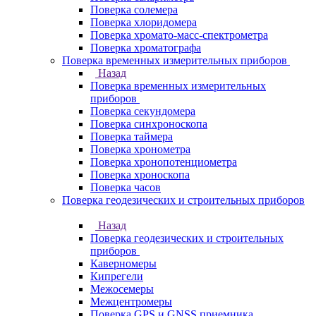
Поверка солемера
Поверка хлоридомера
Поверка хромато-масс-спектрометра
Поверка хроматографа
Поверка временных измерительных приборов
Назад
Поверка временных измерительных
приборов
Поверка секундомера
Поверка синхроноскопа
Поверка таймера
Поверка хронометра
Поверка хронопотенциометра
Поверка хроноскопа
Поверка часов
Поверка геодезических и строительных приборов
Назад
Поверка геодезических и строительных
приборов
Каверномеры
Кипрегели
Межосемеры
Межцентромеры
Поверка GPS и GNSS приемника