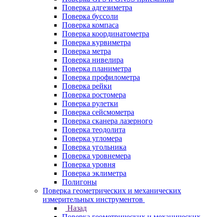
Поверка адгезиметра
Поверка буссоли
Поверка компаса
Поверка координатометра
Поверка курвиметра
Поверка метра
Поверка нивелира
Поверка планиметра
Поверка профилометра
Поверка рейки
Поверка ростомера
Поверка рулетки
Поверка сейсмометра
Поверка сканера лазерного
Поверка теодолита
Поверка угломера
Поверка угольника
Поверка уровнемера
Поверка уровня
Поверка эклиметра
Полигоны
Поверка геометрических и механических
измерительных инструментов
Назад
Поверка геометрических и механических