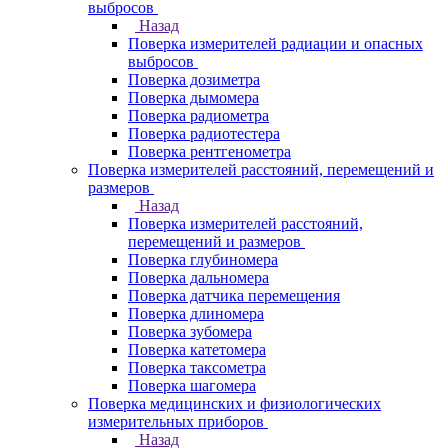
выбросов
Назад
Поверка измерителей радиации и опасных
выбросов
Поверка дозиметра
Поверка дымомера
Поверка радиометра
Поверка радиотестера
Поверка рентгенометра
Поверка измерителей расстояний, перемещений и
размеров
Назад
Поверка измерителей расстояний,
перемещений и размеров
Поверка глубиномера
Поверка дальномера
Поверка датчика перемещения
Поверка длиномера
Поверка зубомера
Поверка катетомера
Поверка таксометра
Поверка шагомера
Поверка медицинских и физиологических
измерительных приборов
Назад