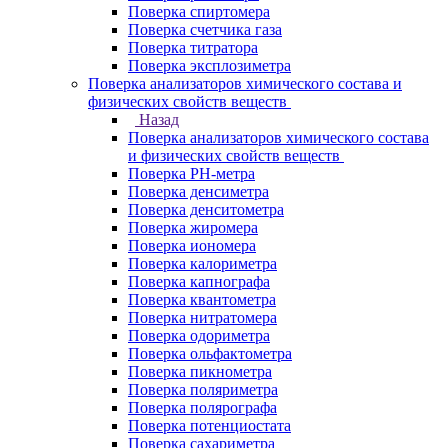
Поверка спиртомера
Поверка счетчика газа
Поверка титратора
Поверка эксплозиметра
Поверка анализаторов химического состава и
физических свойств веществ
Назад
Поверка анализаторов химического состава
и физических свойств веществ
Поверка PH-метра
Поверка денсиметра
Поверка денситометра
Поверка жиромера
Поверка иономера
Поверка калориметра
Поверка капнографа
Поверка квантометра
Поверка нитратомера
Поверка одориметра
Поверка ольфактометра
Поверка пикнометра
Поверка поляриметра
Поверка полярографа
Поверка потенциостата
Поверка сахариметра