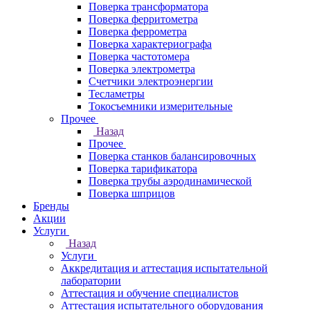
Поверка трансформатора
Поверка ферритометра
Поверка феррометра
Поверка характериографа
Поверка частотомера
Поверка электрометра
Счетчики электроэнергии
Тесламетры
Токосъемники измерительные
Прочее
Назад
Прочее
Поверка станков балансировочных
Поверка тарификатора
Поверка трубы аэродинамической
Поверка шприцов
Бренды
Акции
Услуги
Назад
Услуги
Аккредитация и аттестация испытательной
лаборатории
Аттестация и обучение специалистов
Аттестация испытательного оборудования