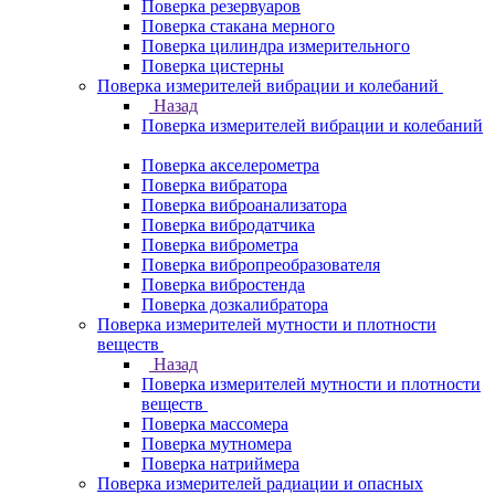
Поверка резервуаров
Поверка стакана мерного
Поверка цилиндра измерительного
Поверка цистерны
Поверка измерителей вибрации и колебаний
Назад
Поверка измерителей вибрации и колебаний
Поверка акселерометра
Поверка вибратора
Поверка виброанализатора
Поверка вибродатчика
Поверка виброметра
Поверка вибропреобразователя
Поверка вибростенда
Поверка дозкалибратора
Поверка измерителей мутности и плотности
веществ
Назад
Поверка измерителей мутности и плотности
веществ
Поверка массомера
Поверка мутномера
Поверка натриймера
Поверка измерителей радиации и опасных