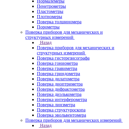
Нормалемеры
Пенетрометры
Пластометры
Плотномеры
Поверка толщиномера
Порометры
Поверка приборов для механических и
структурных измерений
Назад
Поверка приборов для механических и
структурных измерений
Поверка гистерезисографа
Поверка гониометра
Поверка гравиметра
Поверка гриндометра
Поверка дилатометра
Поверка диоптриметра
Поверка дифрактометра
Поверка диэлькометра
Поверка интерферометра
Поверка линзметра
Поверка структуроскопа
Поверка эвольвентомера
Поверка приборов для механических измерений
Назад