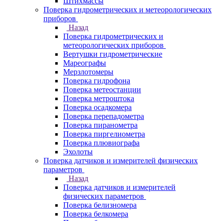
Штихмассы
Поверка гидрометрических и метеорологических
приборов
Назад
Поверка гидрометрических и
метеорологических приборов
Вертушки гидрометрические
Мареографы
Мерзлотомеры
Поверка гидрофона
Поверка метеостанции
Поверка метроштока
Поверка осадкомера
Поверка перепадометра
Поверка пиранометра
Поверка пиргелиометра
Поверка плювиографа
Эхолоты
Поверка датчиков и измерителей физических
параметров
Назад
Поверка датчиков и измерителей
физических параметров
Поверка белизномера
Поверка белкомера