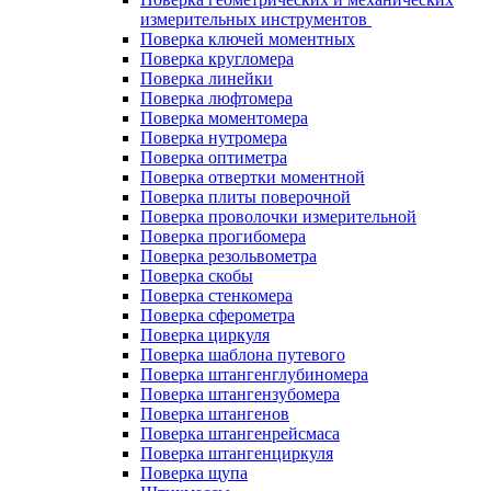
измерительных инструментов
Поверка ключей моментных
Поверка кругломера
Поверка линейки
Поверка люфтомера
Поверка моментомера
Поверка нутромера
Поверка оптиметра
Поверка отвертки моментной
Поверка плиты поверочной
Поверка проволочки измерительной
Поверка прогибомера
Поверка резольвометра
Поверка скобы
Поверка стенкомера
Поверка сферометра
Поверка циркуля
Поверка шаблона путевого
Поверка штангенглубиномера
Поверка штангензубомера
Поверка штангенов
Поверка штангенрейсмаса
Поверка штангенциркуля
Поверка щупа