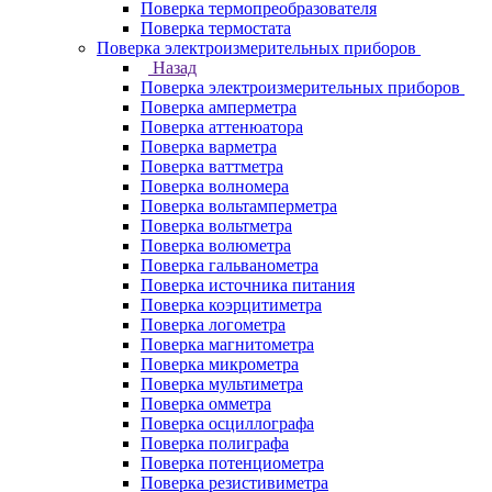
Поверка термопреобразователя
Поверка термостата
Поверка электроизмерительных приборов
Назад
Поверка электроизмерительных приборов
Поверка амперметра
Поверка аттенюатора
Поверка варметра
Поверка ваттметра
Поверка волномера
Поверка вольтамперметра
Поверка вольтметра
Поверка волюметра
Поверка гальванометра
Поверка источника питания
Поверка коэрцитиметра
Поверка логометра
Поверка магнитометра
Поверка микрометра
Поверка мультиметра
Поверка омметра
Поверка осциллографа
Поверка полиграфа
Поверка потенциометра
Поверка резистивиметра