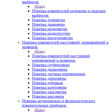
выбросов
Назад
Поверка измерителей радиации и опасных
выбросов
Поверка дозиметра
Поверка дымомера
Поверка радиометра
Поверка радиотестера
Поверка рентгенометра
Поверка измерителей расстояний, перемещений и
размеров
Назад
Поверка измерителей расстояний,
перемещений и размеров
Поверка глубиномера
Поверка дальномера
Поверка датчика перемещения
Поверка длиномера
Поверка зубомера
Поверка катетомера
Поверка таксометра
Поверка шагомера
Поверка медицинских и физиологических
измерительных приборов
Назад