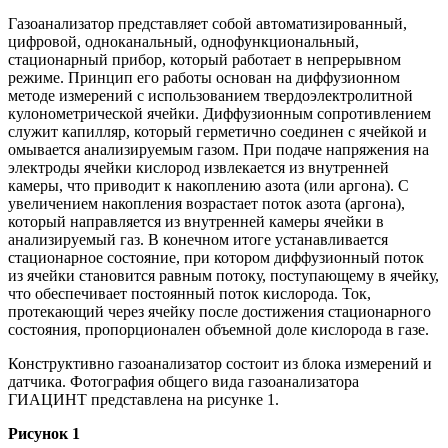
Газоанализатор представляет собой автоматизированный,
цифровой, одноканальный, однофункциональный,
стационарный прибор, который работает в непрерывном
режиме. Принцип его работы основан на диффузионном
методе измерений с использованием твердоэлектролитной
кулонометрической ячейки. Диффузионным сопротивлением
служит капилляр, который герметично соединен с ячейкой и
омывается анализируемым газом. При подаче напряжения на
электроды ячейки кислород извлекается из внутренней
камеры, что приводит к накоплению азота (или аргона). С
увеличением накопления возрастает поток азота (аргона),
который направляется из внутренней камеры ячейки в
анализируемый газ. В конечном итоге устанавливается
стационарное состояние, при котором диффузионный поток
из ячейки становится равным потоку, поступающему в ячейку,
что обеспечивает постоянный поток кислорода. Ток,
протекающий через ячейку после достижения стационарного
состояния, пропорционален объемной доле кислорода в газе.
Конструктивно газоанализатор состоит из блока измерений и
датчика. Фотография общего вида газоанализатора
ГИАЦИНТ представлена на рисунке 1.
Рисунок 1