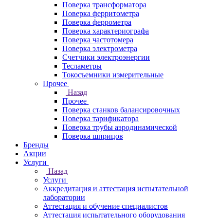
Поверка трансформатора
Поверка ферритометра
Поверка феррометра
Поверка характериографа
Поверка частотомера
Поверка электрометра
Счетчики электроэнергии
Тесламетры
Токосъемники измерительные
Прочее
Назад
Прочее
Поверка станков балансировочных
Поверка тарификатора
Поверка трубы аэродинамической
Поверка шприцов
Бренды
Акции
Услуги
Назад
Услуги
Аккредитация и аттестация испытательной
лаборатории
Аттестация и обучение специалистов
Аттестация испытательного оборудования