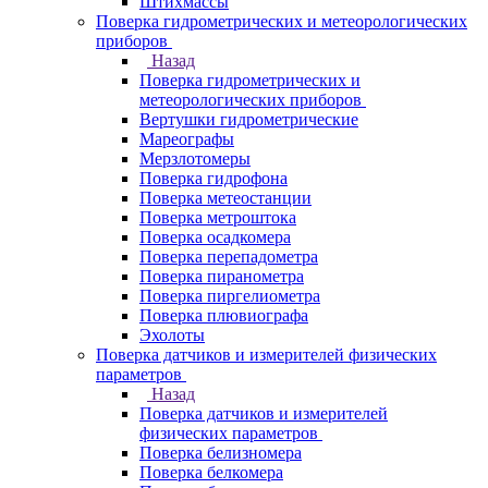
Штихмассы
Поверка гидрометрических и метеорологических
приборов
Назад
Поверка гидрометрических и
метеорологических приборов
Вертушки гидрометрические
Мареографы
Мерзлотомеры
Поверка гидрофона
Поверка метеостанции
Поверка метроштока
Поверка осадкомера
Поверка перепадометра
Поверка пиранометра
Поверка пиргелиометра
Поверка плювиографа
Эхолоты
Поверка датчиков и измерителей физических
параметров
Назад
Поверка датчиков и измерителей
физических параметров
Поверка белизномера
Поверка белкомера