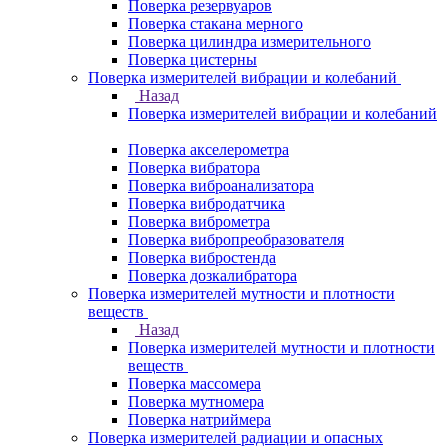
Поверка резервуаров
Поверка стакана мерного
Поверка цилиндра измерительного
Поверка цистерны
Поверка измерителей вибрации и колебаний
Назад
Поверка измерителей вибрации и колебаний
Поверка акселерометра
Поверка вибратора
Поверка виброанализатора
Поверка вибродатчика
Поверка виброметра
Поверка вибропреобразователя
Поверка вибростенда
Поверка дозкалибратора
Поверка измерителей мутности и плотности
веществ
Назад
Поверка измерителей мутности и плотности
веществ
Поверка массомера
Поверка мутномера
Поверка натриймера
Поверка измерителей радиации и опасных