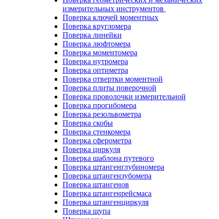
измерительных инструментов
Поверка ключей моментных
Поверка кругломера
Поверка линейки
Поверка люфтомера
Поверка моментомера
Поверка нутромера
Поверка оптиметра
Поверка отвертки моментной
Поверка плиты поверочной
Поверка проволочки измерительной
Поверка прогибомера
Поверка резольвометра
Поверка скобы
Поверка стенкомера
Поверка сферометра
Поверка циркуля
Поверка шаблона путевого
Поверка штангенглубиномера
Поверка штангензубомера
Поверка штангенов
Поверка штангенрейсмаса
Поверка штангенциркуля
Поверка щупа