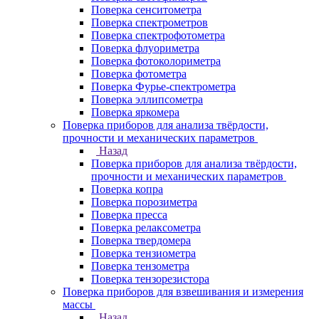
Поверка сенситометра
Поверка спектрометров
Поверка спектрофотометра
Поверка флуориметра
Поверка фотоколориметра
Поверка фотометра
Поверка Фурье-спектрометра
Поверка эллипсометра
Поверка яркомера
Поверка приборов для анализа твёрдости,
прочности и механических параметров
Назад
Поверка приборов для анализа твёрдости,
прочности и механических параметров
Поверка копра
Поверка порозиметра
Поверка пресса
Поверка релаксометра
Поверка твердомера
Поверка тензиометра
Поверка тензометра
Поверка тензорезистора
Поверка приборов для взвешивания и измерения
массы
Назад