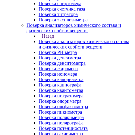
Поверка спиртомера
Поверка счетчика газа
Поверка титратора
Поверка эксплозиметра
Поверка анализаторов химического состава и
физических свойств веществ
Назад
Поверка анализаторов химического состава
и физических свойств веществ
Поверка PH-метра
Поверка денсиметра
Поверка денситометра
Поверка жиромера
Поверка иономера
Поверка калориметра
Поверка капнографа
Поверка квантометра
Поверка нитратомера
Поверка одориметра
Поверка ольфактометра
Поверка пикнометра
Поверка поляриметра
Поверка полярографа
Поверка потенциостата
Поверка сахариметра