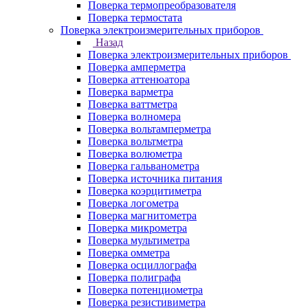
Поверка термопреобразователя
Поверка термостата
Поверка электроизмерительных приборов
Назад
Поверка электроизмерительных приборов
Поверка амперметра
Поверка аттенюатора
Поверка варметра
Поверка ваттметра
Поверка волномера
Поверка вольтамперметра
Поверка вольтметра
Поверка волюметра
Поверка гальванометра
Поверка источника питания
Поверка коэрцитиметра
Поверка логометра
Поверка магнитометра
Поверка микрометра
Поверка мультиметра
Поверка омметра
Поверка осциллографа
Поверка полиграфа
Поверка потенциометра
Поверка резистивиметра