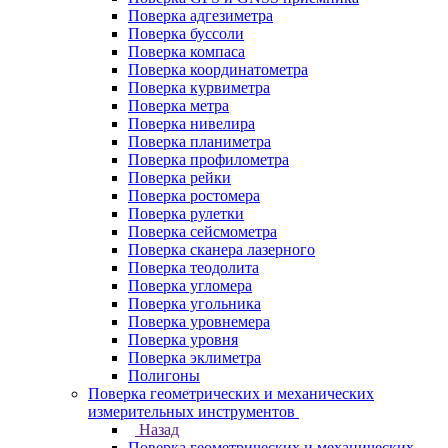
Поверка адгезиметра
Поверка буссоли
Поверка компаса
Поверка координатометра
Поверка курвиметра
Поверка метра
Поверка нивелира
Поверка планиметра
Поверка профилометра
Поверка рейки
Поверка ростомера
Поверка рулетки
Поверка сейсмометра
Поверка сканера лазерного
Поверка теодолита
Поверка угломера
Поверка угольника
Поверка уровнемера
Поверка уровня
Поверка эклиметра
Полигоны
Поверка геометрических и механических
измерительных инструментов
Назад
Поверка геометрических и механических