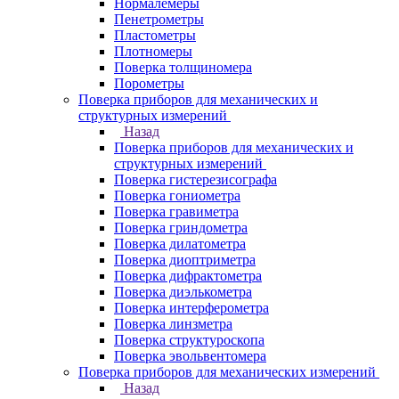
Нормалемеры
Пенетрометры
Пластометры
Плотномеры
Поверка толщиномера
Порометры
Поверка приборов для механических и
структурных измерений
Назад
Поверка приборов для механических и
структурных измерений
Поверка гистерезисографа
Поверка гониометра
Поверка гравиметра
Поверка гриндометра
Поверка дилатометра
Поверка диоптриметра
Поверка дифрактометра
Поверка диэлькометра
Поверка интерферометра
Поверка линзметра
Поверка структуроскопа
Поверка эвольвентомера
Поверка приборов для механических измерений
Назад