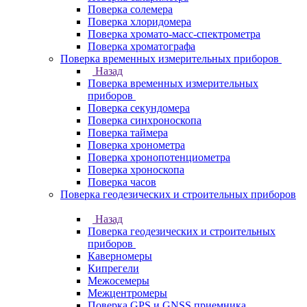
Поверка солемера
Поверка хлоридомера
Поверка хромато-масс-спектрометра
Поверка хроматографа
Поверка временных измерительных приборов
Назад
Поверка временных измерительных
приборов
Поверка секундомера
Поверка синхроноскопа
Поверка таймера
Поверка хронометра
Поверка хронопотенциометра
Поверка хроноскопа
Поверка часов
Поверка геодезических и строительных приборов
Назад
Поверка геодезических и строительных
приборов
Каверномеры
Кипрегели
Межосемеры
Межцентромеры
Поверка GPS и GNSS приемника