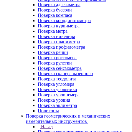
Поверка адгезиметра
Поверка буссоли
Поверка компаса
Поверка координатометра
Поверка курвиметра
Поверка метра
Поверка нивелира
Поверка планиметра
Поверка профилометра
Поверка рейки
Поверка ростомера
Поверка рулетки
Поверка сейсмометра
Поверка сканера лазерного
Поверка теодолита
Поверка угломера
Поверка угольника
Поверка уровнемера
Поверка уровня
Поверка эклиметра
Полигоны
Поверка геометрических и механических
измерительных инструментов
Назад
Поверка геометрических и механических