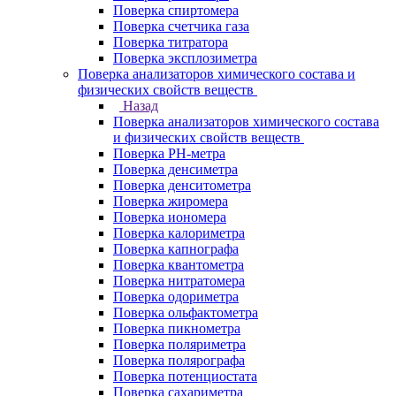
Поверка спиртомера
Поверка счетчика газа
Поверка титратора
Поверка эксплозиметра
Поверка анализаторов химического состава и
физических свойств веществ
Назад
Поверка анализаторов химического состава
и физических свойств веществ
Поверка PH-метра
Поверка денсиметра
Поверка денситометра
Поверка жиромера
Поверка иономера
Поверка калориметра
Поверка капнографа
Поверка квантометра
Поверка нитратомера
Поверка одориметра
Поверка ольфактометра
Поверка пикнометра
Поверка поляриметра
Поверка полярографа
Поверка потенциостата
Поверка сахариметра