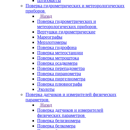
Штихмассы
Поверка гидрометрических и метеорологических
приборов
Назад
Поверка гидрометрических и
метеорологических приборов
Вертушки гидрометрические
Мареографы
Мерзлотомеры
Поверка гидрофона
Поверка метеостанции
Поверка метроштока
Поверка осадкомера
Поверка перепадометра
Поверка пиранометра
Поверка пиргелиометра
Поверка плювиографа
Эхолоты
Поверка датчиков и измерителей физических
параметров
Назад
Поверка датчиков и измерителей
физических параметров
Поверка белизномера
Поверка белкомера