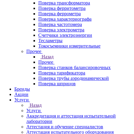
Поверка трансформатора
Поверка ферритометра
Поверка феррометра
Поверка характериографа
Поверка частотомера
Поверка электрометра
Счетчики электроэнергии
Тесламетры
Токосъемники измерительные
Прочее
Назад
Прочее
Поверка станков балансировочных
Поверка тарификатора
Поверка трубы аэродинамической
Поверка шприцов
Бренды
Акции
Услуги
Назад
Услуги
Аккредитация и аттестация испытательной
лаборатории
Аттестация и обучение специалистов
Аттестация испытательного оборудования