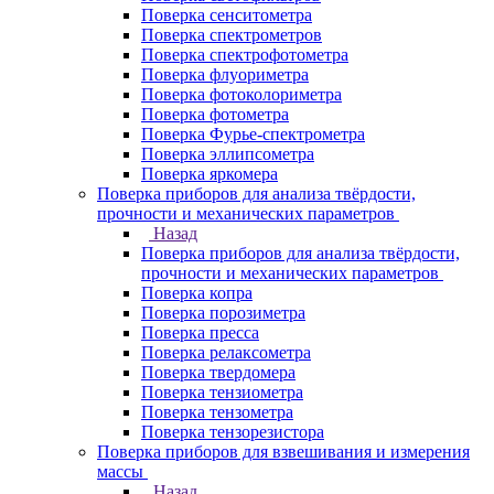
Поверка сенситометра
Поверка спектрометров
Поверка спектрофотометра
Поверка флуориметра
Поверка фотоколориметра
Поверка фотометра
Поверка Фурье-спектрометра
Поверка эллипсометра
Поверка яркомера
Поверка приборов для анализа твёрдости,
прочности и механических параметров
Назад
Поверка приборов для анализа твёрдости,
прочности и механических параметров
Поверка копра
Поверка порозиметра
Поверка пресса
Поверка релаксометра
Поверка твердомера
Поверка тензиометра
Поверка тензометра
Поверка тензорезистора
Поверка приборов для взвешивания и измерения
массы
Назад