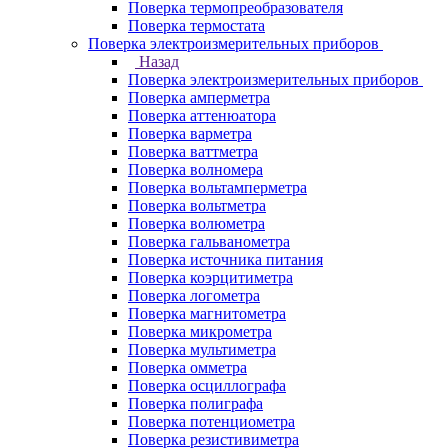
Поверка термопреобразователя
Поверка термостата
Поверка электроизмерительных приборов
Назад
Поверка электроизмерительных приборов
Поверка амперметра
Поверка аттенюатора
Поверка варметра
Поверка ваттметра
Поверка волномера
Поверка вольтамперметра
Поверка вольтметра
Поверка волюметра
Поверка гальванометра
Поверка источника питания
Поверка коэрцитиметра
Поверка логометра
Поверка магнитометра
Поверка микрометра
Поверка мультиметра
Поверка омметра
Поверка осциллографа
Поверка полиграфа
Поверка потенциометра
Поверка резистивиметра