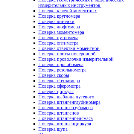
измерительных инструментов
Поверка ключей моментных
Поверка кругломера
Поверка линейки
Поверка люфтомера
Поверка моментомера
Поверка нутромера
Поверка оптиметра
Поверка отвертки моментной
Поверка плиты поверочной
Поверка проволочки измерительной
Поверка прогибомера
Поверка резольвометра
Поверка скобы
Поверка стенкомера
Поверка сферометра
Поверка циркуля
Поверка шаблона путевого
Поверка штангенглубиномера
Поверка штангензубомера
Поверка штангенов
Поверка штангенрейсмаса
Поверка штангенциркуля
Поверка щупа