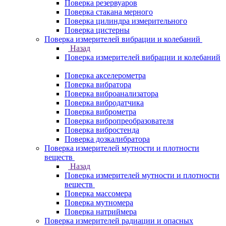
Поверка резервуаров
Поверка стакана мерного
Поверка цилиндра измерительного
Поверка цистерны
Поверка измерителей вибрации и колебаний
Назад
Поверка измерителей вибрации и колебаний
Поверка акселерометра
Поверка вибратора
Поверка виброанализатора
Поверка вибродатчика
Поверка виброметра
Поверка вибропреобразователя
Поверка вибростенда
Поверка дозкалибратора
Поверка измерителей мутности и плотности
веществ
Назад
Поверка измерителей мутности и плотности
веществ
Поверка массомера
Поверка мутномера
Поверка натриймера
Поверка измерителей радиации и опасных