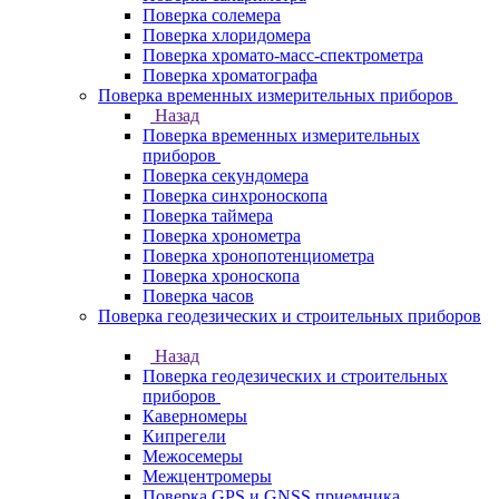
Поверка солемера
Поверка хлоридомера
Поверка хромато-масс-спектрометра
Поверка хроматографа
Поверка временных измерительных приборов
Назад
Поверка временных измерительных
приборов
Поверка секундомера
Поверка синхроноскопа
Поверка таймера
Поверка хронометра
Поверка хронопотенциометра
Поверка хроноскопа
Поверка часов
Поверка геодезических и строительных приборов
Назад
Поверка геодезических и строительных
приборов
Каверномеры
Кипрегели
Межосемеры
Межцентромеры
Поверка GPS и GNSS приемника