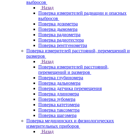
выбросов
Назад
Поверка измерителей радиации и опасных
выбросов
Поверка дозиметра
Поверка дымомера
Поверка радиометра
Поверка радиотестера
Поверка рентгенометра
Поверка измерителей расстояний, перемещений и
размеров
Назад
Поверка измерителей расстояний,
перемещений и размеров
Поверка глубиномера
Поверка дальномера
Поверка датчика перемещения
Поверка длиномера
Поверка зубомера
Поверка катетомера
Поверка таксометра
Поверка шагомера
Поверка медицинских и физиологических
измерительных приборов
Назад