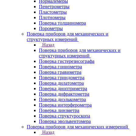
Нормалемеры
Пенетрометры
Пластометры
Плотномеры
Поверка толщиномера
Порометры
Поверка приборов для механических и
структурных измерений
Назад
Поверка приборов для механических и
структурных измерений
Поверка гистерезисографа
Поверка гониометра
Поверка гравиметра
Поверка гриндометра
Поверка дилатометра
Поверка диоптриметра
Поверка дифрактометра
Поверка диэлькометра
Поверка интерферометра
Поверка линзметра
Поверка структуроскопа
Поверка эвольвентомера
Поверка приборов для механических измерений
Назад