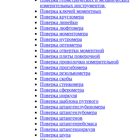
измерительных инструментов
Поверка ключей моментных
Поверка кругломера
Поверка линейки
Поверка люфтомера
Поверка моментомера
Поверка нутромера
Поверка оптиметра
Поверка отвертки моментной
Поверка плиты поверочной
Поверка проволочки измерительной
Поверка прогибомера
Поверка резольвометра
Поверка скобы
Поверка стенкомера
Поверка сферометра
Поверка циркуля
Поверка шаблона путевого
Поверка штангенглубиномера
Поверка штангензубомера
Поверка штангенов
Поверка штангенрейсмаса
Поверка штангенциркуля
Поверка щупа