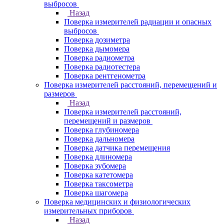
выбросов
Назад
Поверка измерителей радиации и опасных
выбросов
Поверка дозиметра
Поверка дымомера
Поверка радиометра
Поверка радиотестера
Поверка рентгенометра
Поверка измерителей расстояний, перемещений и
размеров
Назад
Поверка измерителей расстояний,
перемещений и размеров
Поверка глубиномера
Поверка дальномера
Поверка датчика перемещения
Поверка длиномера
Поверка зубомера
Поверка катетомера
Поверка таксометра
Поверка шагомера
Поверка медицинских и физиологических
измерительных приборов
Назад