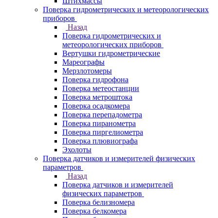
Штихмассы
Поверка гидрометрических и метеорологических
приборов
Назад
Поверка гидрометрических и
метеорологических приборов
Вертушки гидрометрические
Мареографы
Мерзлотомеры
Поверка гидрофона
Поверка метеостанции
Поверка метроштока
Поверка осадкомера
Поверка перепадометра
Поверка пиранометра
Поверка пиргелиометра
Поверка плювиографа
Эхолоты
Поверка датчиков и измерителей физических
параметров
Назад
Поверка датчиков и измерителей
физических параметров
Поверка белизномера
Поверка белкомера