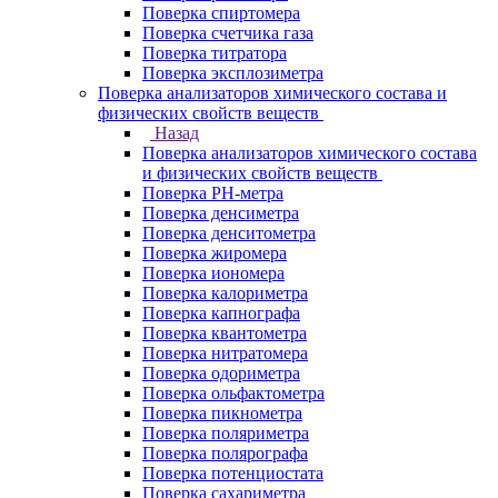
Поверка спиртомера
Поверка счетчика газа
Поверка титратора
Поверка эксплозиметра
Поверка анализаторов химического состава и
физических свойств веществ
Назад
Поверка анализаторов химического состава
и физических свойств веществ
Поверка PH-метра
Поверка денсиметра
Поверка денситометра
Поверка жиромера
Поверка иономера
Поверка калориметра
Поверка капнографа
Поверка квантометра
Поверка нитратомера
Поверка одориметра
Поверка ольфактометра
Поверка пикнометра
Поверка поляриметра
Поверка полярографа
Поверка потенциостата
Поверка сахариметра