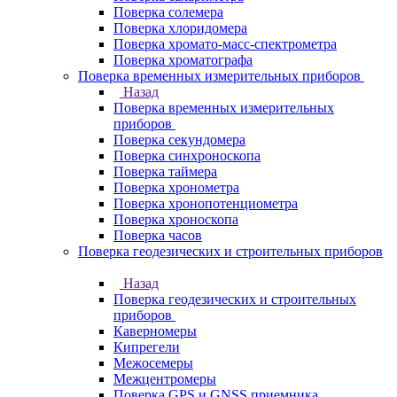
Поверка солемера
Поверка хлоридомера
Поверка хромато-масс-спектрометра
Поверка хроматографа
Поверка временных измерительных приборов
Назад
Поверка временных измерительных
приборов
Поверка секундомера
Поверка синхроноскопа
Поверка таймера
Поверка хронометра
Поверка хронопотенциометра
Поверка хроноскопа
Поверка часов
Поверка геодезических и строительных приборов
Назад
Поверка геодезических и строительных
приборов
Каверномеры
Кипрегели
Межосемеры
Межцентромеры
Поверка GPS и GNSS приемника