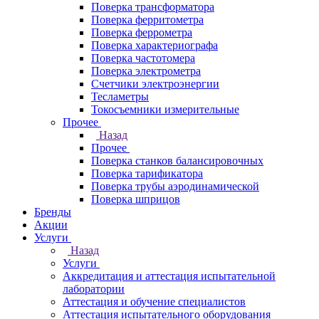
Поверка трансформатора
Поверка ферритометра
Поверка феррометра
Поверка характериографа
Поверка частотомера
Поверка электрометра
Счетчики электроэнергии
Тесламетры
Токосъемники измерительные
Прочее
Назад
Прочее
Поверка станков балансировочных
Поверка тарификатора
Поверка трубы аэродинамической
Поверка шприцов
Бренды
Акции
Услуги
Назад
Услуги
Аккредитация и аттестация испытательной
лаборатории
Аттестация и обучение специалистов
Аттестация испытательного оборудования