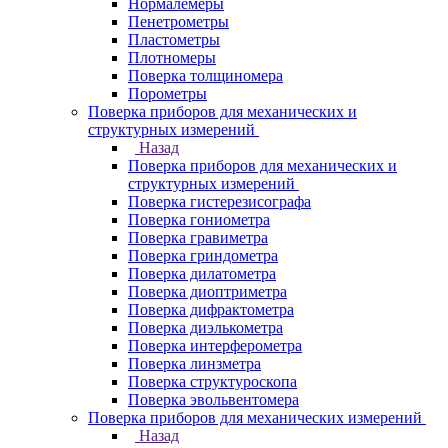
Нормалемеры
Пенетрометры
Пластометры
Плотномеры
Поверка толщиномера
Порометры
Поверка приборов для механических и
структурных измерений
Назад
Поверка приборов для механических и
структурных измерений
Поверка гистерезисографа
Поверка гониометра
Поверка гравиметра
Поверка гриндометра
Поверка дилатометра
Поверка диоптриметра
Поверка дифрактометра
Поверка диэлькометра
Поверка интерферометра
Поверка линзметра
Поверка структуроскопа
Поверка эвольвентомера
Поверка приборов для механических измерений
Назад