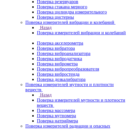
Поверка резервуаров
Поверка стакана мерного
Поверка цилиндра измерительного
Поверка цистерны
Поверка измерителей вибрации и колебаний
Назад
Поверка измерителей вибрации и колебаний
Поверка акселерометра
Поверка вибратора
Поверка виброанализатора
Поверка вибродатчика
Поверка виброметра
Поверка вибропреобразователя
Поверка вибростенда
Поверка дозкалибратора
Поверка измерителей мутности и плотности
веществ
Назад
Поверка измерителей мутности и плотности
веществ
Поверка массомера
Поверка мутномера
Поверка натриймера
Поверка измерителей радиации и опасных