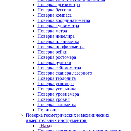
Поверка адгезиметра
Поверка буссоли
Поверка компаса
Поверка координатометра
Поверка курвиметра
Поверка метра
Поверка нивелира
Поверка планиметра
Поверка профилометра
Поверка рейки
Поверка ростомера
Поверка рулетки
Поверка сейсмометра
Поверка сканера лазерного
Поверка теодолита
Поверка угломера
Поверка угольника
Поверка уровнемера
Поверка уровня
Поверка эклиметра
Полигоны
Поверка геометрических и механических
измерительных инструментов
Назад
Поверка геометрических и механических