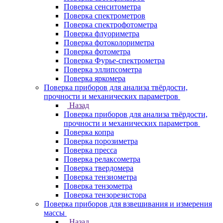
Поверка сенситометра
Поверка спектрометров
Поверка спектрофотометра
Поверка флуориметра
Поверка фотоколориметра
Поверка фотометра
Поверка Фурье-спектрометра
Поверка эллипсометра
Поверка яркомера
Поверка приборов для анализа твёрдости,
прочности и механических параметров
Назад
Поверка приборов для анализа твёрдости,
прочности и механических параметров
Поверка копра
Поверка порозиметра
Поверка пресса
Поверка релаксометра
Поверка твердомера
Поверка тензиометра
Поверка тензометра
Поверка тензорезистора
Поверка приборов для взвешивания и измерения
массы
Назад