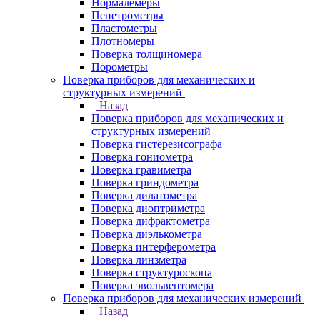
Нормалемеры
Пенетрометры
Пластометры
Плотномеры
Поверка толщиномера
Порометры
Поверка приборов для механических и
структурных измерений
Назад
Поверка приборов для механических и
структурных измерений
Поверка гистерезисографа
Поверка гониометра
Поверка гравиметра
Поверка гриндометра
Поверка дилатометра
Поверка диоптриметра
Поверка дифрактометра
Поверка диэлькометра
Поверка интерферометра
Поверка линзметра
Поверка структуроскопа
Поверка эвольвентомера
Поверка приборов для механических измерений
Назад