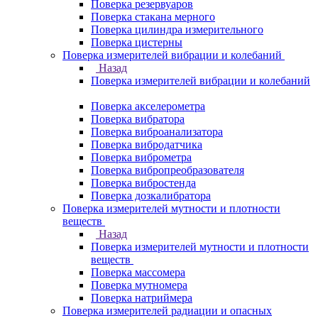
Поверка резервуаров
Поверка стакана мерного
Поверка цилиндра измерительного
Поверка цистерны
Поверка измерителей вибрации и колебаний
Назад
Поверка измерителей вибрации и колебаний
Поверка акселерометра
Поверка вибратора
Поверка виброанализатора
Поверка вибродатчика
Поверка виброметра
Поверка вибропреобразователя
Поверка вибростенда
Поверка дозкалибратора
Поверка измерителей мутности и плотности
веществ
Назад
Поверка измерителей мутности и плотности
веществ
Поверка массомера
Поверка мутномера
Поверка натриймера
Поверка измерителей радиации и опасных