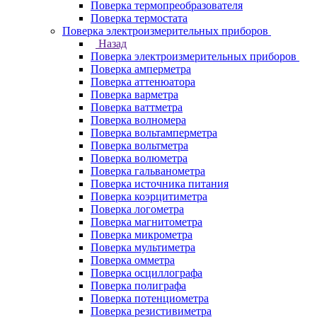
Поверка термопреобразователя
Поверка термостата
Поверка электроизмерительных приборов
Назад
Поверка электроизмерительных приборов
Поверка амперметра
Поверка аттенюатора
Поверка варметра
Поверка ваттметра
Поверка волномера
Поверка вольтамперметра
Поверка вольтметра
Поверка волюметра
Поверка гальванометра
Поверка источника питания
Поверка коэрцитиметра
Поверка логометра
Поверка магнитометра
Поверка микрометра
Поверка мультиметра
Поверка омметра
Поверка осциллографа
Поверка полиграфа
Поверка потенциометра
Поверка резистивиметра