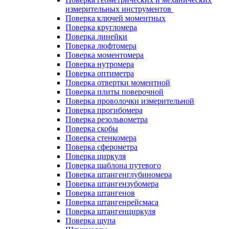
измерительных инструментов
Поверка ключей моментных
Поверка кругломера
Поверка линейки
Поверка люфтомера
Поверка моментомера
Поверка нутромера
Поверка оптиметра
Поверка отвертки моментной
Поверка плиты поверочной
Поверка проволочки измерительной
Поверка прогибомера
Поверка резольвометра
Поверка скобы
Поверка стенкомера
Поверка сферометра
Поверка циркуля
Поверка шаблона путевого
Поверка штангенглубиномера
Поверка штангензубомера
Поверка штангенов
Поверка штангенрейсмаса
Поверка штангенциркуля
Поверка щупа