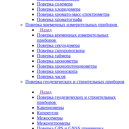
Поверка солемера
Поверка хлоридомера
Поверка хромато-масс-спектрометра
Поверка хроматографа
Поверка временных измерительных приборов
Назад
Поверка временных измерительных
приборов
Поверка секундомера
Поверка синхроноскопа
Поверка таймера
Поверка хронометра
Поверка хронопотенциометра
Поверка хроноскопа
Поверка часов
Поверка геодезических и строительных приборов
Назад
Поверка геодезических и строительных
приборов
Каверномеры
Кипрегели
Межосемеры
Межцентромеры
Поверка GPS и GNSS приемника