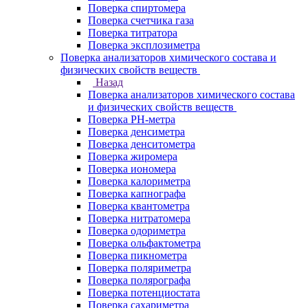
Поверка спиртомера
Поверка счетчика газа
Поверка титратора
Поверка эксплозиметра
Поверка анализаторов химического состава и
физических свойств веществ
Назад
Поверка анализаторов химического состава
и физических свойств веществ
Поверка PH-метра
Поверка денсиметра
Поверка денситометра
Поверка жиромера
Поверка иономера
Поверка калориметра
Поверка капнографа
Поверка квантометра
Поверка нитратомера
Поверка одориметра
Поверка ольфактометра
Поверка пикнометра
Поверка поляриметра
Поверка полярографа
Поверка потенциостата
Поверка сахариметра