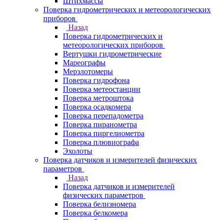
Штихмассы
Поверка гидрометрических и метеорологических
приборов
Назад
Поверка гидрометрических и
метеорологических приборов
Вертушки гидрометрические
Мареографы
Мерзлотомеры
Поверка гидрофона
Поверка метеостанции
Поверка метроштока
Поверка осадкомера
Поверка перепадометра
Поверка пиранометра
Поверка пиргелиометра
Поверка плювиографа
Эхолоты
Поверка датчиков и измерителей физических
параметров
Назад
Поверка датчиков и измерителей
физических параметров
Поверка белизномера
Поверка белкомера