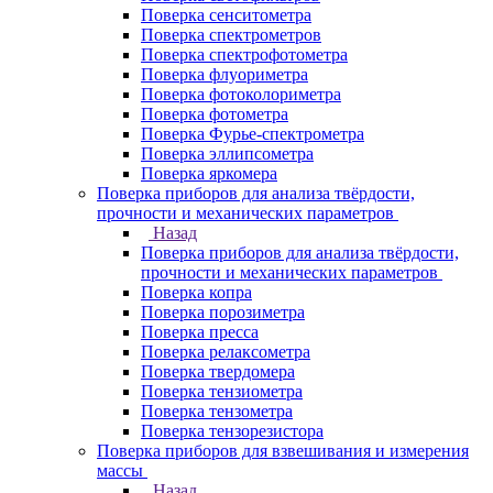
Поверка сенситометра
Поверка спектрометров
Поверка спектрофотометра
Поверка флуориметра
Поверка фотоколориметра
Поверка фотометра
Поверка Фурье-спектрометра
Поверка эллипсометра
Поверка яркомера
Поверка приборов для анализа твёрдости,
прочности и механических параметров
Назад
Поверка приборов для анализа твёрдости,
прочности и механических параметров
Поверка копра
Поверка порозиметра
Поверка пресса
Поверка релаксометра
Поверка твердомера
Поверка тензиометра
Поверка тензометра
Поверка тензорезистора
Поверка приборов для взвешивания и измерения
массы
Назад