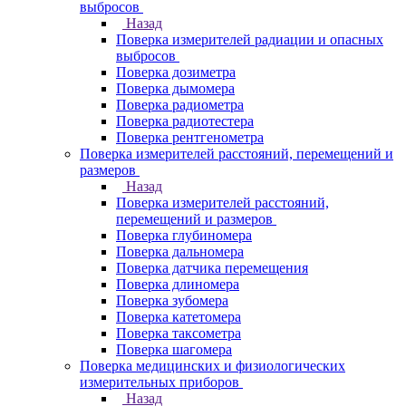
выбросов
Назад
Поверка измерителей радиации и опасных
выбросов
Поверка дозиметра
Поверка дымомера
Поверка радиометра
Поверка радиотестера
Поверка рентгенометра
Поверка измерителей расстояний, перемещений и
размеров
Назад
Поверка измерителей расстояний,
перемещений и размеров
Поверка глубиномера
Поверка дальномера
Поверка датчика перемещения
Поверка длиномера
Поверка зубомера
Поверка катетомера
Поверка таксометра
Поверка шагомера
Поверка медицинских и физиологических
измерительных приборов
Назад