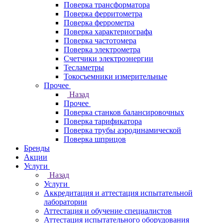
Поверка трансформатора
Поверка ферритометра
Поверка феррометра
Поверка характериографа
Поверка частотомера
Поверка электрометра
Счетчики электроэнергии
Тесламетры
Токосъемники измерительные
Прочее
Назад
Прочее
Поверка станков балансировочных
Поверка тарификатора
Поверка трубы аэродинамической
Поверка шприцов
Бренды
Акции
Услуги
Назад
Услуги
Аккредитация и аттестация испытательной
лаборатории
Аттестация и обучение специалистов
Аттестация испытательного оборудования