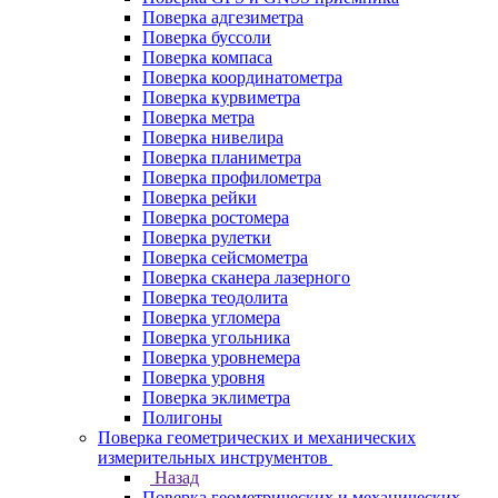
Поверка адгезиметра
Поверка буссоли
Поверка компаса
Поверка координатометра
Поверка курвиметра
Поверка метра
Поверка нивелира
Поверка планиметра
Поверка профилометра
Поверка рейки
Поверка ростомера
Поверка рулетки
Поверка сейсмометра
Поверка сканера лазерного
Поверка теодолита
Поверка угломера
Поверка угольника
Поверка уровнемера
Поверка уровня
Поверка эклиметра
Полигоны
Поверка геометрических и механических
измерительных инструментов
Назад
Поверка геометрических и механических