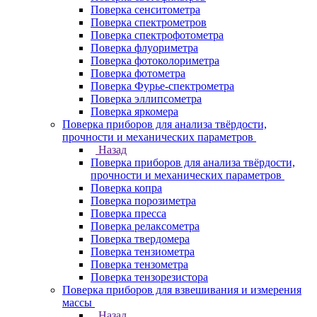
Поверка сенситометра
Поверка спектрометров
Поверка спектрофотометра
Поверка флуориметра
Поверка фотоколориметра
Поверка фотометра
Поверка Фурье-спектрометра
Поверка эллипсометра
Поверка яркомера
Поверка приборов для анализа твёрдости,
прочности и механических параметров
Назад
Поверка приборов для анализа твёрдости,
прочности и механических параметров
Поверка копра
Поверка порозиметра
Поверка пресса
Поверка релаксометра
Поверка твердомера
Поверка тензиометра
Поверка тензометра
Поверка тензорезистора
Поверка приборов для взвешивания и измерения
массы
Назад