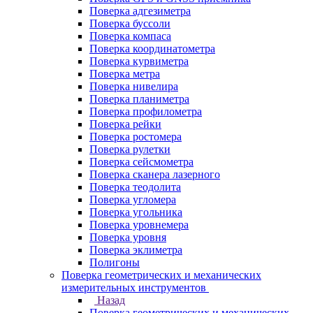
Поверка адгезиметра
Поверка буссоли
Поверка компаса
Поверка координатометра
Поверка курвиметра
Поверка метра
Поверка нивелира
Поверка планиметра
Поверка профилометра
Поверка рейки
Поверка ростомера
Поверка рулетки
Поверка сейсмометра
Поверка сканера лазерного
Поверка теодолита
Поверка угломера
Поверка угольника
Поверка уровнемера
Поверка уровня
Поверка эклиметра
Полигоны
Поверка геометрических и механических
измерительных инструментов
Назад
Поверка геометрических и механических