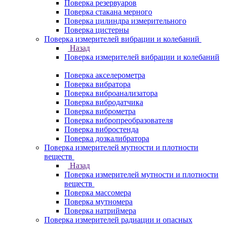
Поверка резервуаров
Поверка стакана мерного
Поверка цилиндра измерительного
Поверка цистерны
Поверка измерителей вибрации и колебаний
Назад
Поверка измерителей вибрации и колебаний
Поверка акселерометра
Поверка вибратора
Поверка виброанализатора
Поверка вибродатчика
Поверка виброметра
Поверка вибропреобразователя
Поверка вибростенда
Поверка дозкалибратора
Поверка измерителей мутности и плотности
веществ
Назад
Поверка измерителей мутности и плотности
веществ
Поверка массомера
Поверка мутномера
Поверка натриймера
Поверка измерителей радиации и опасных