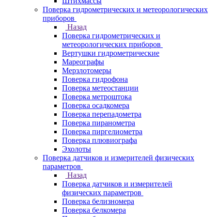
Штихмассы
Поверка гидрометрических и метеорологических
приборов
Назад
Поверка гидрометрических и
метеорологических приборов
Вертушки гидрометрические
Мареографы
Мерзлотомеры
Поверка гидрофона
Поверка метеостанции
Поверка метроштока
Поверка осадкомера
Поверка перепадометра
Поверка пиранометра
Поверка пиргелиометра
Поверка плювиографа
Эхолоты
Поверка датчиков и измерителей физических
параметров
Назад
Поверка датчиков и измерителей
физических параметров
Поверка белизномера
Поверка белкомера