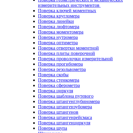
измерительных инструментов
Поверка ключей моментных
Поверка кругломера
Поверка линейки
Поверка люфтомера
Поверка моментомера
Поверка нутромера
Поверка оптиметра
Поверка отвертки моментной
Поверка плиты поверочной
Поверка проволочки измерительной
Поверка прогибомера
Поверка резольвометра
Поверка скобы
Поверка стенкомера
Поверка сферометра
Поверка циркуля
Поверка шаблона путевого
Поверка штангенглубиномера
Поверка штангензубомера
Поверка штангенов
Поверка штангенрейсмаса
Поверка штангенциркуля
Поверка щупа