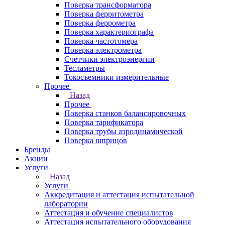
Поверка трансформатора
Поверка ферритометра
Поверка феррометра
Поверка характериографа
Поверка частотомера
Поверка электрометра
Счетчики электроэнергии
Тесламетры
Токосъемники измерительные
Прочее
Назад
Прочее
Поверка станков балансировочных
Поверка тарификатора
Поверка трубы аэродинамической
Поверка шприцов
Бренды
Акции
Услуги
Назад
Услуги
Аккредитация и аттестация испытательной
лаборатории
Аттестация и обучение специалистов
Аттестация испытательного оборудования