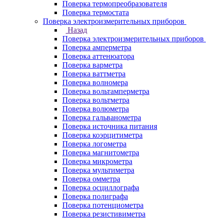
Поверка термопреобразователя
Поверка термостата
Поверка электроизмерительных приборов
Назад
Поверка электроизмерительных приборов
Поверка амперметра
Поверка аттенюатора
Поверка варметра
Поверка ваттметра
Поверка волномера
Поверка вольтамперметра
Поверка вольтметра
Поверка волюметра
Поверка гальванометра
Поверка источника питания
Поверка коэрцитиметра
Поверка логометра
Поверка магнитометра
Поверка микрометра
Поверка мультиметра
Поверка омметра
Поверка осциллографа
Поверка полиграфа
Поверка потенциометра
Поверка резистивиметра