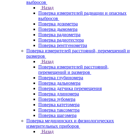
выбросов
Назад
Поверка измерителей радиации и опасных
выбросов
Поверка дозиметра
Поверка дымомера
Поверка радиометра
Поверка радиотестера
Поверка рентгенометра
Поверка измерителей расстояний, перемещений и
размеров
Назад
Поверка измерителей расстояний,
перемещений и размеров
Поверка глубиномера
Поверка дальномера
Поверка датчика перемещения
Поверка длиномера
Поверка зубомера
Поверка катетомера
Поверка таксометра
Поверка шагомера
Поверка медицинских и физиологических
измерительных приборов
Назад