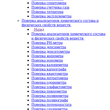
Поверка спиртомера
Поверка счетчика газа
Поверка титратора
Поверка эксплозиметра
Поверка анализаторов химического состава и
физических свойств веществ
Назад
Поверка анализаторов химического состава
и физических свойств веществ
Поверка PH-метра
Поверка денсиметра
Поверка денситометра
Поверка жиромера
Поверка иономера
Поверка калориметра
Поверка капнографа
Поверка квантометра
Поверка нитратомера
Поверка одориметра
Поверка ольфактометра
Поверка пикнометра
Поверка поляриметра
Поверка полярографа
Поверка потенциостата
Поверка сахариметра