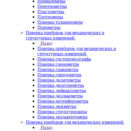
Нормалемеры
Пенетрометры
Пластометры
Плотномеры
Поверка толщиномера
Порометры
Поверка приборов для механических и
структурных измерений
Назад
Поверка приборов для механических и
структурных измерений
Поверка гистерезисографа
Поверка гониометра
Поверка гравиметра
Поверка гриндометра
Поверка дилатометра
Поверка диоптриметра
Поверка дифрактометра
Поверка диэлькометра
Поверка интерферометра
Поверка линзметра
Поверка структуроскопа
Поверка эвольвентомера
Поверка приборов для механических измерений
Назад