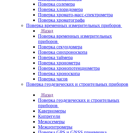
Поверка солемера
Поверка хлоридомера
Поверка хромато-масс-спектрометра
Поверка хроматографа
Поверка временных измерительных приборов
Назад
Поверка временных измерительных
приборов
Поверка секундомера
Поверка синхроноскопа
Поверка таймера
Поверка хронометра
Поверка хронопотенциометра
Поверка хроноскопа
Поверка часов
Поверка геодезических и строительных приборов
Назад
Поверка геодезических и строительных
приборов
Каверномеры
Кипрегели
Межосемеры
Межцентромеры
Поверка GPS и GNSS приемника