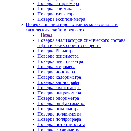
Поверка спиртомера
Поверка счетчика газа
Поверка титратора
Поверка эксплозиметра
Поверка анализаторов химического состава и
физических свойств веществ
Назад
Поверка анализаторов химического состава
и физических свойств веществ
Поверка PH-метра
Поверка денсиметра
Поверка денситометра
Поверка жиромера
Поверка иономера
Поверка калориметра
Поверка капнографа
Поверка квантометра
Поверка нитратомера
Поверка одориметра
Поверка ольфактометра
Поверка пикнометра
Поверка поляриметра
Поверка полярографа
Поверка потенциостата
Поверка сахариметра