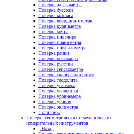
Поверка адгезиметра
Поверка буссоли
Поверка компаса
Поверка координатометра
Поверка курвиметра
Поверка метра
Поверка нивелира
Поверка планиметра
Поверка профилометра
Поверка рейки
Поверка ростомера
Поверка рулетки
Поверка сейсмометра
Поверка сканера лазерного
Поверка теодолита
Поверка угломера
Поверка угольника
Поверка уровнемера
Поверка уровня
Поверка эклиметра
Полигоны
Поверка геометрических и механических
измерительных инструментов
Назад
Поверка геометрических и механических