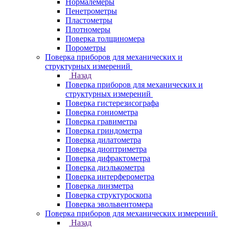
Нормалемеры
Пенетрометры
Пластометры
Плотномеры
Поверка толщиномера
Порометры
Поверка приборов для механических и
структурных измерений
Назад
Поверка приборов для механических и
структурных измерений
Поверка гистерезисографа
Поверка гониометра
Поверка гравиметра
Поверка гриндометра
Поверка дилатометра
Поверка диоптриметра
Поверка дифрактометра
Поверка диэлькометра
Поверка интерферометра
Поверка линзметра
Поверка структуроскопа
Поверка эвольвентомера
Поверка приборов для механических измерений
Назад