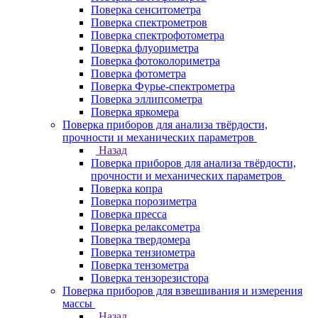
Поверка сенситометра
Поверка спектрометров
Поверка спектрофотометра
Поверка флуориметра
Поверка фотоколориметра
Поверка фотометра
Поверка Фурье-спектрометра
Поверка эллипсометра
Поверка яркомера
Поверка приборов для анализа твёрдости,
прочности и механических параметров
Назад
Поверка приборов для анализа твёрдости,
прочности и механических параметров
Поверка копра
Поверка порозиметра
Поверка пресса
Поверка релаксометра
Поверка твердомера
Поверка тензиометра
Поверка тензометра
Поверка тензорезистора
Поверка приборов для взвешивания и измерения
массы
Назад