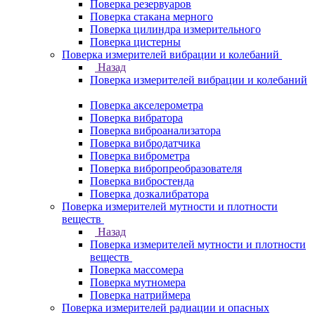
Поверка резервуаров
Поверка стакана мерного
Поверка цилиндра измерительного
Поверка цистерны
Поверка измерителей вибрации и колебаний
Назад
Поверка измерителей вибрации и колебаний
Поверка акселерометра
Поверка вибратора
Поверка виброанализатора
Поверка вибродатчика
Поверка виброметра
Поверка вибропреобразователя
Поверка вибростенда
Поверка дозкалибратора
Поверка измерителей мутности и плотности
веществ
Назад
Поверка измерителей мутности и плотности
веществ
Поверка массомера
Поверка мутномера
Поверка натриймера
Поверка измерителей радиации и опасных