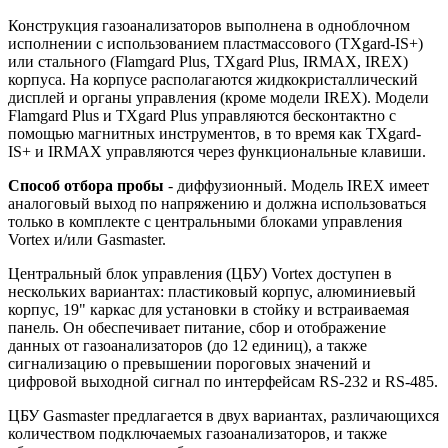
Конструкция газоанализаторов выполнена в одноблочном
исполнении с использованием пластмассового (TXgard-IS+)
или стального (Flamgard Plus, TXgard Plus, IRMAX, IREX)
корпуса. На корпусе располагаются жидкокристаллический
дисплей и органы управления (кроме модели IREX). Модели
Flamgard Plus и TXgard Plus управляются бесконтактно с
помощью магнитных инструментов, в то время как TXgard-
IS+ и IRMAX управляются через функциональные клавиши.
Способ отбора пробы
- диффузионный. Модель IREX имеет
аналоговый выход по напряжению и должна использоваться
только в комплекте с центральными блоками управления
Vortex и/или Gasmaster.
Центральный блок управления (ЦБУ) Vortex доступен в
нескольких вариантах: пластиковый корпус, алюминиевый
корпус, 19" каркас для установки в стойку и встраиваемая
панель. Он обеспечивает питание, сбор и отображение
данных от газоанализаторов (до 12 единиц), а также
сигнализацию о превышении пороговых значений и
цифровой выходной сигнал по интерфейсам RS-232 и RS-485.
ЦБУ Gasmaster предлагается в двух вариантах, различающихся
количеством подключаемых газоанализаторов, и также