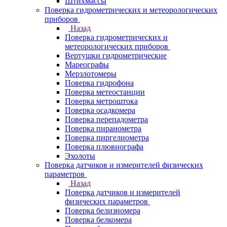
Штихмассы
Поверка гидрометрических и метеорологических
приборов
Назад
Поверка гидрометрических и
метеорологических приборов
Вертушки гидрометрические
Мареографы
Мерзлотомеры
Поверка гидрофона
Поверка метеостанции
Поверка метроштока
Поверка осадкомера
Поверка перепадометра
Поверка пиранометра
Поверка пиргелиометра
Поверка плювиографа
Эхолоты
Поверка датчиков и измерителей физических
параметров
Назад
Поверка датчиков и измерителей
физических параметров
Поверка белизномера
Поверка белкомера