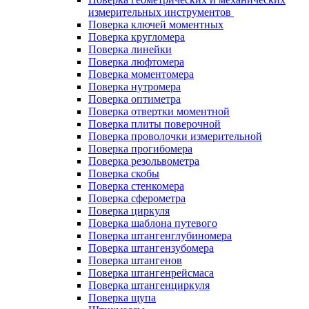
измерительных инструментов
Поверка ключей моментных
Поверка кругломера
Поверка линейки
Поверка люфтомера
Поверка моментомера
Поверка нутромера
Поверка оптиметра
Поверка отвертки моментной
Поверка плиты поверочной
Поверка проволочки измерительной
Поверка прогибомера
Поверка резольвометра
Поверка скобы
Поверка стенкомера
Поверка сферометра
Поверка циркуля
Поверка шаблона путевого
Поверка штангенглубиномера
Поверка штангензубомера
Поверка штангенов
Поверка штангенрейсмаса
Поверка штангенциркуля
Поверка щупа