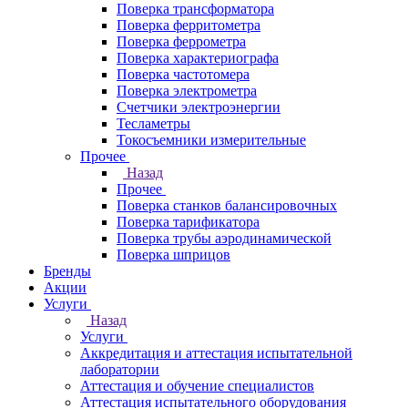
Поверка трансформатора
Поверка ферритометра
Поверка феррометра
Поверка характериографа
Поверка частотомера
Поверка электрометра
Счетчики электроэнергии
Тесламетры
Токосъемники измерительные
Прочее
Назад
Прочее
Поверка станков балансировочных
Поверка тарификатора
Поверка трубы аэродинамической
Поверка шприцов
Бренды
Акции
Услуги
Назад
Услуги
Аккредитация и аттестация испытательной
лаборатории
Аттестация и обучение специалистов
Аттестация испытательного оборудования