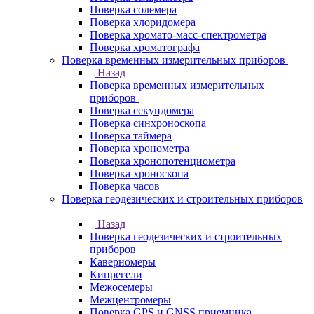
Поверка солемера
Поверка хлоридомера
Поверка хромато-масс-спектрометра
Поверка хроматографа
Поверка временных измерительных приборов
Назад
Поверка временных измерительных
приборов
Поверка секундомера
Поверка синхроноскопа
Поверка таймера
Поверка хронометра
Поверка хронопотенциометра
Поверка хроноскопа
Поверка часов
Поверка геодезических и строительных приборов
Назад
Поверка геодезических и строительных
приборов
Каверномеры
Кипрегели
Межосемеры
Межцентромеры
Поверка GPS и GNSS приемника