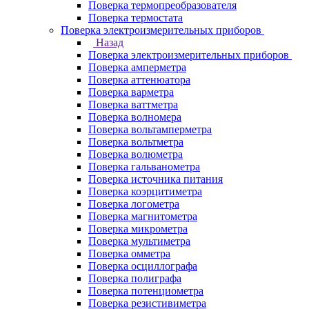
Поверка термопреобразователя
Поверка термостата
Поверка электроизмерительных приборов
Назад
Поверка электроизмерительных приборов
Поверка амперметра
Поверка аттенюатора
Поверка варметра
Поверка ваттметра
Поверка волномера
Поверка вольтамперметра
Поверка вольтметра
Поверка волюметра
Поверка гальванометра
Поверка источника питания
Поверка коэрцитиметра
Поверка логометра
Поверка магнитометра
Поверка микрометра
Поверка мультиметра
Поверка омметра
Поверка осциллографа
Поверка полиграфа
Поверка потенциометра
Поверка резистивиметра