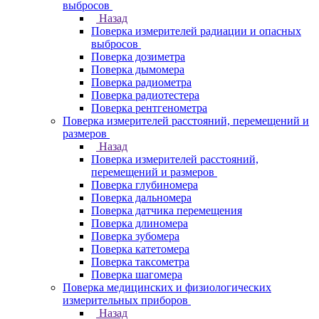
выбросов
Назад
Поверка измерителей радиации и опасных
выбросов
Поверка дозиметра
Поверка дымомера
Поверка радиометра
Поверка радиотестера
Поверка рентгенометра
Поверка измерителей расстояний, перемещений и
размеров
Назад
Поверка измерителей расстояний,
перемещений и размеров
Поверка глубиномера
Поверка дальномера
Поверка датчика перемещения
Поверка длиномера
Поверка зубомера
Поверка катетомера
Поверка таксометра
Поверка шагомера
Поверка медицинских и физиологических
измерительных приборов
Назад