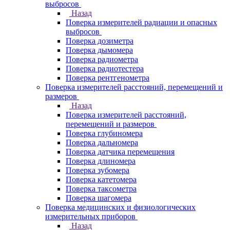
выбросов
Назад
Поверка измерителей радиации и опасных
выбросов
Поверка дозиметра
Поверка дымомера
Поверка радиометра
Поверка радиотестера
Поверка рентгенометра
Поверка измерителей расстояний, перемещений и
размеров
Назад
Поверка измерителей расстояний,
перемещений и размеров
Поверка глубиномера
Поверка дальномера
Поверка датчика перемещения
Поверка длиномера
Поверка зубомера
Поверка катетомера
Поверка таксометра
Поверка шагомера
Поверка медицинских и физиологических
измерительных приборов
Назад