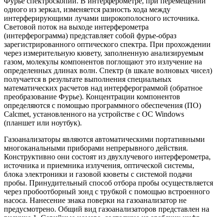
Фурье спектроскопии. В интерферометре, при перемещении
одного из зеркал, изменяется разность хода между
интерферирующими лучами широкополосного источника.
Световой поток на выходе интерферометра
(интерферограмма) представляет собой фурье-образ
зарегистрированного оптического спектра. При прохождении
через измерительную кювету, заполненную анализируемым
газом, молекулы компонентов поглощают это излучение на
определенных длинах волн. Спектр (в шкале волновых чисел)
получается в результате выполнения специальных
математических расчетов над интерферограммой (обратное
преобразование Фурье). Концентрации компонентов
определяются с помощью программного обеспечения (ПО)
Calcmet, установленного на устройстве с ОС Windows
(планшет или ноутбук).
Газоанализаторы являются автоматическими портативными
многоканальными приборами непрерывного действия.
Конструктивно они состоят из двухлучевого интерферометра,
источника и приемника излучения, оптической системы,
блока электроники и газовой кюветы с системой подачи
пробы. Принудительный способ отбора пробы осуществляется
через пробоотборный зонд с трубкой с помощью встроенного
насоса. Нанесение знака поверки на газоанализатор не
предусмотрено. Общий вид газоанализаторов представлен на