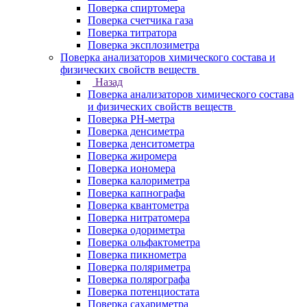
Поверка спиртомера
Поверка счетчика газа
Поверка титратора
Поверка эксплозиметра
Поверка анализаторов химического состава и
физических свойств веществ
Назад
Поверка анализаторов химического состава
и физических свойств веществ
Поверка PH-метра
Поверка денсиметра
Поверка денситометра
Поверка жиромера
Поверка иономера
Поверка калориметра
Поверка капнографа
Поверка квантометра
Поверка нитратомера
Поверка одориметра
Поверка ольфактометра
Поверка пикнометра
Поверка поляриметра
Поверка полярографа
Поверка потенциостата
Поверка сахариметра