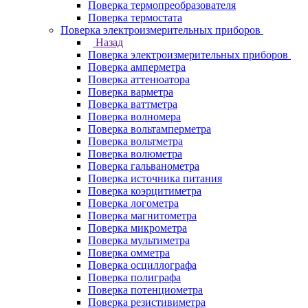
Поверка термопреобразователя
Поверка термостата
Поверка электроизмерительных приборов
Назад
Поверка электроизмерительных приборов
Поверка амперметра
Поверка аттенюатора
Поверка варметра
Поверка ваттметра
Поверка волномера
Поверка вольтамперметра
Поверка вольтметра
Поверка волюметра
Поверка гальванометра
Поверка источника питания
Поверка коэрцитиметра
Поверка логометра
Поверка магнитометра
Поверка микрометра
Поверка мультиметра
Поверка омметра
Поверка осциллографа
Поверка полиграфа
Поверка потенциометра
Поверка резистивиметра