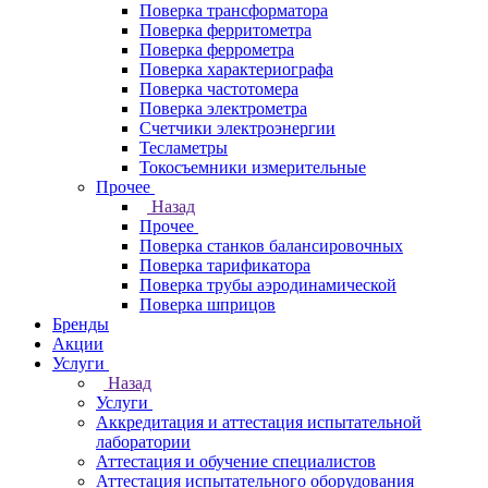
Поверка трансформатора
Поверка ферритометра
Поверка феррометра
Поверка характериографа
Поверка частотомера
Поверка электрометра
Счетчики электроэнергии
Тесламетры
Токосъемники измерительные
Прочее
Назад
Прочее
Поверка станков балансировочных
Поверка тарификатора
Поверка трубы аэродинамической
Поверка шприцов
Бренды
Акции
Услуги
Назад
Услуги
Аккредитация и аттестация испытательной
лаборатории
Аттестация и обучение специалистов
Аттестация испытательного оборудования