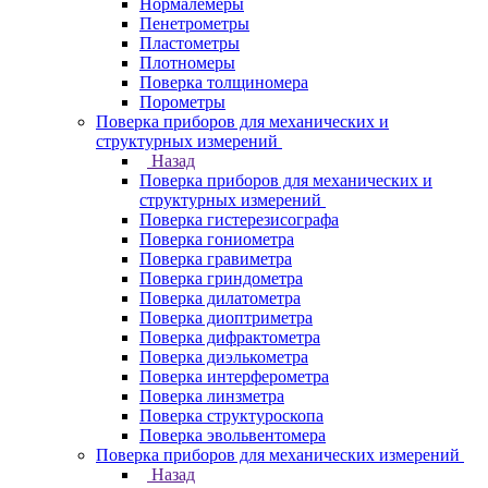
Нормалемеры
Пенетрометры
Пластометры
Плотномеры
Поверка толщиномера
Порометры
Поверка приборов для механических и
структурных измерений
Назад
Поверка приборов для механических и
структурных измерений
Поверка гистерезисографа
Поверка гониометра
Поверка гравиметра
Поверка гриндометра
Поверка дилатометра
Поверка диоптриметра
Поверка дифрактометра
Поверка диэлькометра
Поверка интерферометра
Поверка линзметра
Поверка структуроскопа
Поверка эвольвентомера
Поверка приборов для механических измерений
Назад