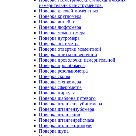
измерительных инструментов
Поверка ключей моментных
Поверка кругломера
Поверка линейки
Поверка люфтомера
Поверка моментомера
Поверка нутромера
Поверка оптиметра
Поверка отвертки моментной
Поверка плиты поверочной
Поверка проволочки измерительной
Поверка прогибомера
Поверка резольвометра
Поверка скобы
Поверка стенкомера
Поверка сферометра
Поверка циркуля
Поверка шаблона путевого
Поверка штангенглубиномера
Поверка штангензубомера
Поверка штангенов
Поверка штангенрейсмаса
Поверка штангенциркуля
Поверка щупа