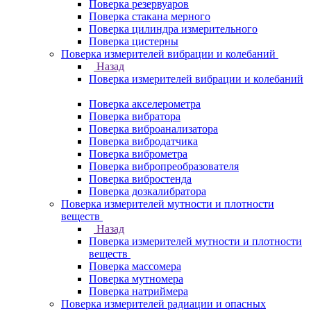
Поверка резервуаров
Поверка стакана мерного
Поверка цилиндра измерительного
Поверка цистерны
Поверка измерителей вибрации и колебаний
Назад
Поверка измерителей вибрации и колебаний
Поверка акселерометра
Поверка вибратора
Поверка виброанализатора
Поверка вибродатчика
Поверка виброметра
Поверка вибропреобразователя
Поверка вибростенда
Поверка дозкалибратора
Поверка измерителей мутности и плотности
веществ
Назад
Поверка измерителей мутности и плотности
веществ
Поверка массомера
Поверка мутномера
Поверка натриймера
Поверка измерителей радиации и опасных