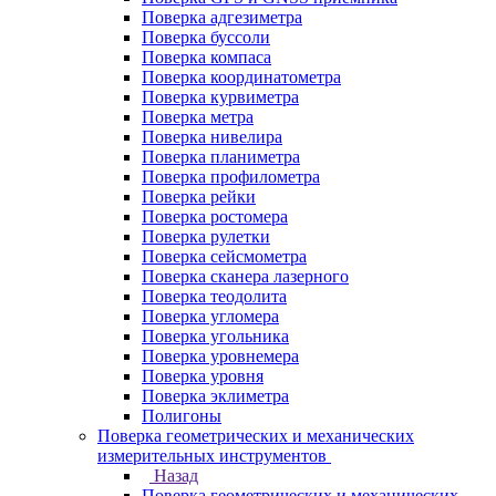
Поверка адгезиметра
Поверка буссоли
Поверка компаса
Поверка координатометра
Поверка курвиметра
Поверка метра
Поверка нивелира
Поверка планиметра
Поверка профилометра
Поверка рейки
Поверка ростомера
Поверка рулетки
Поверка сейсмометра
Поверка сканера лазерного
Поверка теодолита
Поверка угломера
Поверка угольника
Поверка уровнемера
Поверка уровня
Поверка эклиметра
Полигоны
Поверка геометрических и механических
измерительных инструментов
Назад
Поверка геометрических и механических