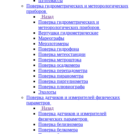
Штихмассы
Поверка гидрометрических и метеорологических
приборов
Назад
Поверка гидрометрических и
метеорологических приборов
Вертушки гидрометрические
Мареографы
Мерзлотомеры
Поверка гидрофона
Поверка метеостанции
Поверка метроштока
Поверка осадкомера
Поверка перепадометра
Поверка пиранометра
Поверка пиргелиометра
Поверка плювиографа
Эхолоты
Поверка датчиков и измерителей физических
параметров
Назад
Поверка датчиков и измерителей
физических параметров
Поверка белизномера
Поверка белкомера