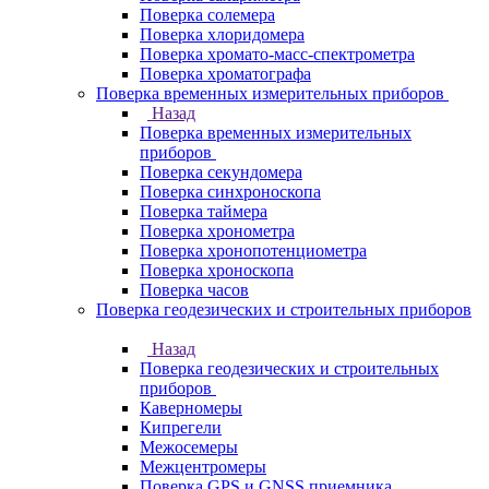
Поверка солемера
Поверка хлоридомера
Поверка хромато-масс-спектрометра
Поверка хроматографа
Поверка временных измерительных приборов
Назад
Поверка временных измерительных
приборов
Поверка секундомера
Поверка синхроноскопа
Поверка таймера
Поверка хронометра
Поверка хронопотенциометра
Поверка хроноскопа
Поверка часов
Поверка геодезических и строительных приборов
Назад
Поверка геодезических и строительных
приборов
Каверномеры
Кипрегели
Межосемеры
Межцентромеры
Поверка GPS и GNSS приемника