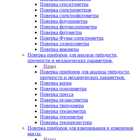
Поверка сенситометра
Поверка спектрометров
Поверка спектрофотометра
Поверка флуориметра
Поверка фотоколориметра
Поверка фотометра
Поверка Фурье-спектрометра
Поверка эллипсометра
Поверка яркомера
Поверка приборов для анализа твёрдости,
прочности и механических параметров
Назад
Поверка приборов для анализа твёрдости,
прочности и механических параметров
Поверка копра
Поверка порозиметра
Поверка пресса
Поверка релаксометра
Поверка твердомера
Поверка тензиометра
Поверка тензометра
Поверка тензорезистора
Поверка приборов для взвешивания и измерения
массы
Назад