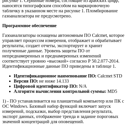
рисунке 1. Серийные номера, состоящие из арабских цифр,
наносятся типографским способом на маркировочную
табличку в указанном месте на рисунке 1. Пломбирование
газоанализатора не предусмотрено.
Программное обеспечение
Газоанализаторы оснащены автономным ПО Calcmet, которое
управляет процессом измерения, отображает и обрабатывает
результаты, создает отчеты, экспортирует и хранит
полученные данные. Уровень защиты ПО от
непреднамеренных и преднамеренных изменений
соответствует уровню «высокий» согласно Р 50.2.077-2014.
Идентификационные данные ПО приведены в таблице 1.
Идентификационное наименование ПО:
Calcmet STD
Версия ПО:
не ниже 14.133
Цифровой идентификатор ПО:
N/A
Алгоритм вычисления контрольной суммы:
MD5
1) - ПО устанавливается на планшетный компьютер или ПК с
ОС Windows. Базовый набор функций включает запуск
измерений, подсказки, выбор представления результата,
экспорт данных, отображение тренда и задание пороговых
значений концентраций для оповещений.